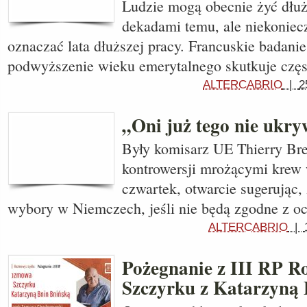
Ludzie mogą obecnie żyć dłu
dekadami temu, ale niekoniec
oznaczać lata dłuższej pracy. Francuskie badanie
podwyższenie wieku emerytalnego skutkuje czę
ALTERCABRIO
|
2
„Oni już tego nie ukry
Były komisarz UE Thierry Br
kontrowersji mrożącymi krew
czwartek, otwarcie sugerując
wybory w Niemczech, jeśli nie będą zgodne z o
ALTERCABRIO
|
Pożegnanie z III RP 
Szczyrku z Katarzyną 