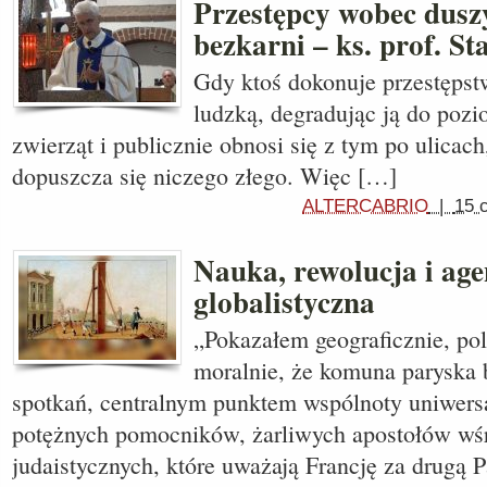
Przestępcy wobec duszy
bezkarni – ks. prof. S
Gdy ktoś dokonuje przestępst
ludzką, degradując ją do poz
zwierząt i publicznie obnosi się z tym po ulicach,
dopuszcza się niczego złego. Więc […]
ALTERCABRIO
|
15 
Nauka, rewolucja i ag
globalistyczna
„Pokazałem geograficznie, poli
moralnie, że komuna paryska
spotkań, centralnym punktem wspólnoty uniwer
potężnych pomocników, żarliwych apostołów wś
judaistycznych, które uważają Francję za drugą 