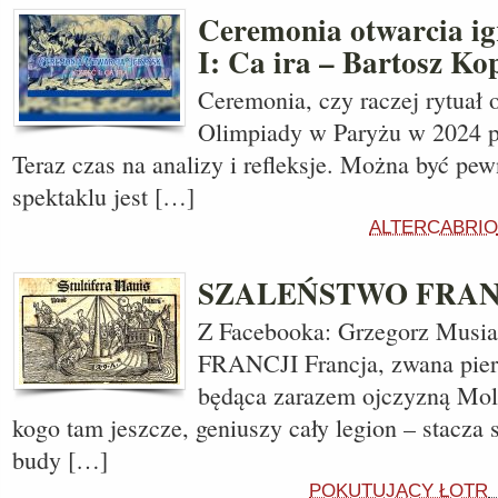
Ceremonia otwarcia igr
I: Ca ira – Bartosz Ko
Ceremonia, czy raczej rytuał 
Olimpiady w Paryżu w 2024 prz
Teraz czas na analizy i refleksje. Można być pe
spektaklu jest […]
ALTERCABRIO
SZALEŃSTWO FRAN
Z Facebooka: Grzegorz Mu
FRANCJI Francja, zwana pier
będąca zarazem ojczyzną Moli
kogo tam jeszcze, geniuszy cały legion – stacza 
budy […]
POKUTUJĄCY ŁOTR