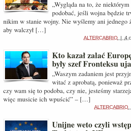
„Wygląda na to, że niektórym 
podobać, jeśli wojna będzie t
nikim w stanie wojny. Nie wyślemy ani jednego 
aby walczył […]
ALTERCABRIO
|
4 
Kto kazał zalać Europ
były szef Fronteksu uj
„Waszym zadaniem jest przyj
witać z aprobatą, ponieważ pr
czy wam się to podoba, czy nie, jesteśmy starze
więc musicie ich wpuścić” – […]
ALTERCABRIO
Unijne weto czyli wstę