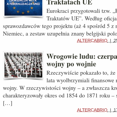
Traktatach UE
Eurokraci przygotowali tzw. 
Traktatów UE”. Według oficjal
sprawozdawców tego projektu (aż 4 spośród 5 z n
Niemiec, a zestaw uzupełnia znany belgijski po
ALTERCABRIO
|
2
Wrogowie ludu: czerpa
wojny po wojnie
Rzeczywiście pokazało to, że
lata wyolbrzymiali finansowe
wojny. W rzeczywistości wojny – a zwłaszcza kró
charakteryzowały okres od 1854 do 1871 roku – 
[…]
ALTERCABRIO
|
1