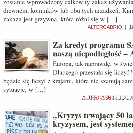
zostanie wprowadzony całkowity zakaz używani
drewnem, kominków lub obu tych urządzeń. Kar
zakazu jest grzywna, która różni się w […]
ALTERCABRIO
|
1
Za kredyt programu S
naszą niepodległość –
Europa, tak naprawdę, w świeci
Dlaczego przestała się liczyć?
będzie się liczył z krajami, które nie szanują sa
sytuacje, w […]
ALTERCABRIO
|
31 
„Kryzys trwający 50 lat
kryzysem, jest system