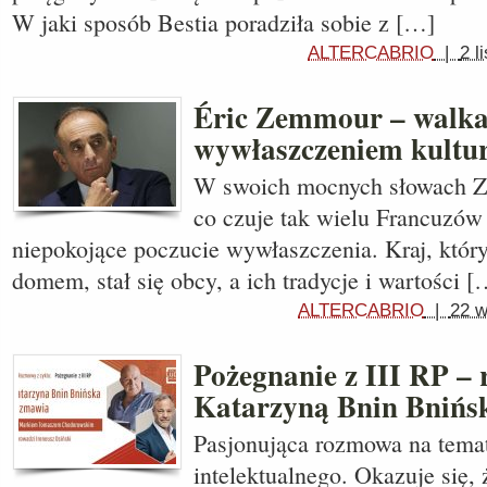
W jaki sposób Bestia poradziła sobie z […]
ALTERCABRIO
|
2 l
Éric Zemmour – walka
wywłaszczeniem kult
W swoich mocnych słowach Z
co czuje tak wielu Francuzów
niepokojące poczucie wywłaszczenia. Kraj, któr
domem, stał się obcy, a ich tradycje i wartości [
ALTERCABRIO
|
22 w
Pożegnanie z III RP –
Katarzyną Bnin Bnińs
Pasjonująca rozmowa na temat
intelektualnego. Okazuje się, 