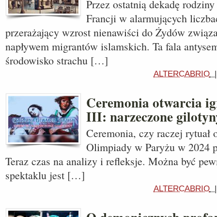
Przez ostatnią dekadę rodziny
Francji w alarmujących liczb
przerażający wzrost nienawiści do Żydów zwią
napływem migrantów islamskich. Ta fala antyse
środowisko strachu […]
ALTERCABRIO
Ceremonia otwarcia igr
III: narzeczone gilotyn
Ceremonia, czy raczej rytuał 
Olimpiady w Paryżu w 2024 prz
Teraz czas na analizy i refleksje. Można być pe
spektaklu jest […]
ALTERCABRIO