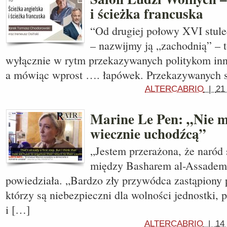
i ścieżka francuska
“Od drugiej połowy XVI stulec
– nazwijmy ją „zachodnią” – t
wyłącznie w rytm przekazywanych politykom inn
a mówiąc wprost …. łapówek. Przekazywanych s
ALTERCABRIO
|
21
Marine Le Pen: „Nie m
wiecznie uchodźcą”
„Jestem przerażona, że ​​naród
między Basharem al-Assadem 
powiedziała. „Bardzo zły przywódca zastąpiony 
którzy są niebezpieczni dla wolności jednostki, 
i […]
ALTERCABRIO
|
14