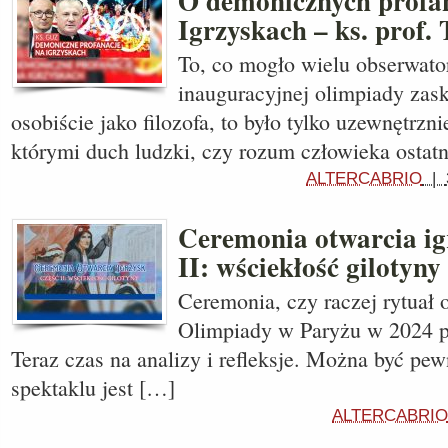
O demonicznych profa
Igrzyskach – ks. prof.
To, co mogło wielu obserwato
inauguracyjnej olimpiady zask
osobiście jako filozofa, to było tylko uzewnętrzn
którymi duch ludzki, czy rozum człowieka ostatn
ALTERCABRIO
|
Ceremonia otwarcia igr
II: wściekłość gilotyny
Ceremonia, czy raczej rytuał 
Olimpiady w Paryżu w 2024 prz
Teraz czas na analizy i refleksje. Można być pe
spektaklu jest […]
ALTERCABRIO