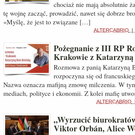
chociaż nie mają absolutnie 
tę wojnę zacząć, prowadzić, nawet się dobrze br
«Myślę, że jest to związane […]
ALTERCABRIO
Pożegnanie z III RP 
Krakowie z Katarzyną
Rozmowa z panią Katarzyną 
rozpoczyna się od francusk
Nazwa oznacza mafijną zmowę milczenia. W ty
mediach, polityce i ekonomii. Z kolei mafię utw
ALTERCABRIO
„Wyrzucić biurokratów
Viktor Orbán, Alice W