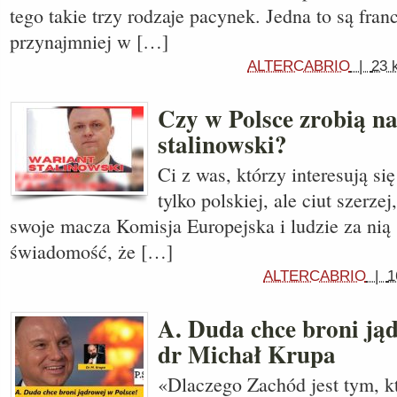
tego takie trzy rodzaje pacynek. Jedna to są fran
przynajmniej w […]
ALTERCABRIO
|
23 
Czy w Polsce zrobią n
stalinowski?
Ci z was, którzy interesują si
tylko polskiej, ale ciut szerzej
swoje macza Komisja Europejska i ludzie za nią 
świadomość, że […]
ALTERCABRIO
|
1
A. Duda chce broni jąd
dr Michał Krupa
«Dlaczego Zachód jest tym, k