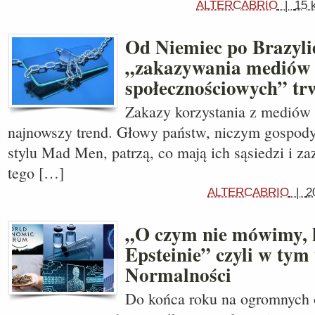
ALTERCABRIO
|
15 
Od Niemiec po Brazyli
„zakazywania mediów
społecznościowych” tr
Zakazy korzystania z mediów
najnowszy trend. Głowy państw, niczym gospody
stylu Mad Men, patrzą, co mają ich sąsiedzi i za
tego […]
ALTERCABRIO
|
2
„O czym nie mówimy, 
Epsteinie” czyli w ty
Normalności
Do końca roku na ogromnych 