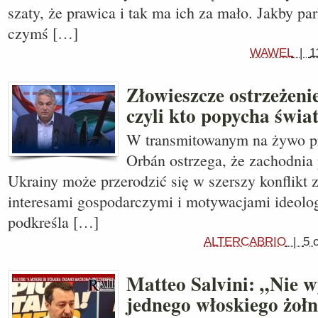
szaty, że prawica i tak ma ich za mało. Jakby pa
czymś […]
WAWEL
|
1
Złowieszcze ostrzeżen
czyli kto popycha świa
W transmitowanym na żywo p
Orbán ostrzega, że ​​zachodni
Ukrainy może przerodzić się w szerszy konflik
interesami gospodarczymi i motywacjami ideolo
podkreśla […]
ALTERCABRIO
|
5 
Matteo Salvini: „Nie 
jednego włoskiego żołn