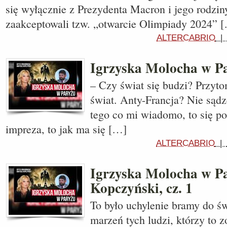
się wyłącznie z Prezydenta Macron i jego rodziny
zaakceptowali tzw. „otwarcie Olimpiady 2024” 
ALTERCABRIO
Igrzyska Molocha w Pa
– Czy świat się budzi? Przyto
świat. Anty-Francja? Nie sąd
tego co mi wiadomo, to się po
impreza, to jak ma się […]
ALTERCABRIO
|
Igrzyska Molocha w Pa
Kopczyński, cz. 1
To było uchylenie bramy do ś
marzeń tych ludzi, którzy to z