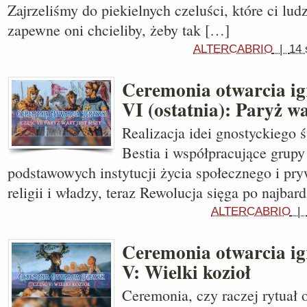
Zajrzeliśmy do piekielnych czeluści, które ci lud
zapewne oni chcieliby, żeby tak […]
ALTERCABRIO
|
14 
Ceremonia otwarcia igr
VI (ostatnia): Paryż wa
Realizacja idei gnostyckiego ś
Bestia i współpracujące grup
podstawowych instytucji życia społecznego i pr
religii i władzy, teraz Rewolucja sięga po najbar
ALTERCABRIO
|
Ceremonia otwarcia igr
V: Wielki kozioł
Ceremonia, czy raczej rytuał 