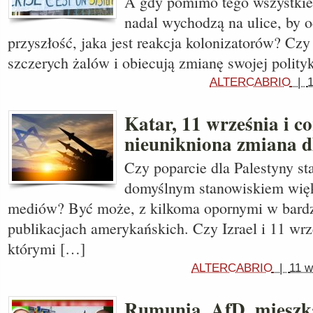
A gdy pomimo tego wszystkieg
nadal wychodzą na ulice, by 
przyszłość, jaka jest reakcja kolonizatorów? Czy
szczerych żalów i obiecują zmianę swojej polity
ALTERCABRIO
|
Katar, 11 września i c
nieunikniona zmiana d
Czy poparcie dla Palestyny ​​st
domyślnym stanowiskiem wię
mediów? Być może, z kilkoma opornymi w bard
publikacjach amerykańskich. Czy Izrael i 11 wrz
którymi […]
ALTERCABRIO
|
11 w
Rumunia, AfD, mieszk