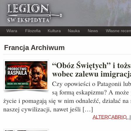
Wiara
Filozofia
Kultura
Nauka
News
Własne recen
Francja Archiwum
“Obóz Świętych” i toż
wobec zalewu imigracj
Czy opowieści o Patagonii lu
są formą eskapizmu? A może 
życie i pomagają się w nim odnaleźć, działać na 
naszej cywilizacji, nawet jeśli […]
ALTERCABRIO