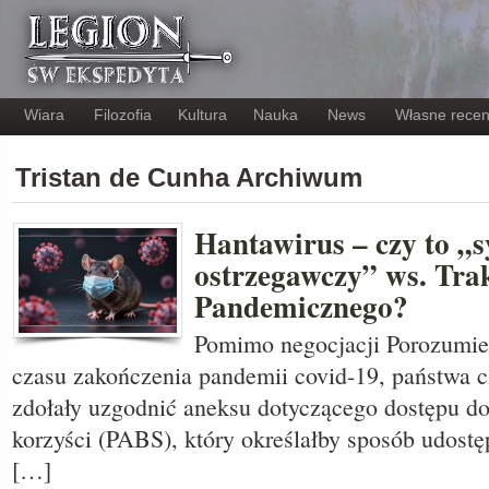
Wiara
Filozofia
Kultura
Nauka
News
Własne recen
Tristan de Cunha Archiwum
Hantawirus – czy to „s
ostrzegawczy” ws. Tra
Pandemicznego?
Pomimo negocjacji Porozumi
czasu zakończenia pandemii covid-19, państwa
zdołały uzgodnić aneksu dotyczącego dostępu do
korzyści (PABS), który określałby sposób udostę
[…]