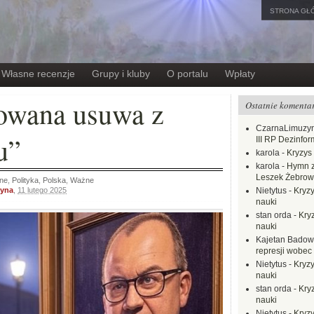
STRONA GŁ
Własne recenzje
Grupy i kluby
O portalu
Wpłaty
owana usuwa z
Ostatnie komenta
CzarnaLimuzy
u”
III RP Dezinfor
karola
-
Kryzys 
karola
-
Hymn z
Leszek Żebrow
ne
,
Polityka
,
Polska
,
Ważne
yna
,
11 lutego 2025
Nietytus
-
Kryzy
nauki
stan orda
-
Kryz
nauki
Kajetan Badow
represji wobec
Nietytus
-
Kryzy
nauki
stan orda
-
Kryz
nauki
Nietytus
-
Kryzy