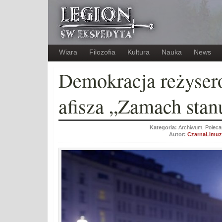
Wiara
Filozofia
Kultura
Nauka
News
Demokracja reżyser
afisza „Zamach stan
Kategoria:
Archiwum
,
Poleca
Autor:
CzarnaLimuz