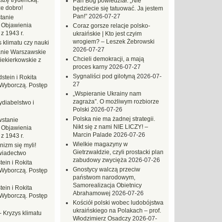
szę trydencką.
Pan Bóg powiedział: „Nie
e dobro!
będziecie się tatuować. Ja jestem
Pan!”
2026-07-27
tanie
 Objawienia
Coraz gorsze relacje polsko-
z 1943 r.
ukraińskie | Kto jest czyim
wrogiem? – Leszek Żebrowski
 klimatu czy nauki
2026-07-27
nie Warszawskie
Chcieli demokracji, a mają
iekierkowskie z
proces karny
2026-07-27
Sygnaliści pod gilotyną
2026-07-
dstein i Rokita
27
Wyborczą. Postęp
„Wspieranie Ukrainy nam
zagraża”. O możliwym rozbiorze
ydiabelstwo i
Polski
2026-07-26
Polska nie ma żadnej strategii.
stanie
Nikt się z nami NIE LICZY! –
 Objawienia
Marcin Palade
2026-07-26
z 1943 r.
Wielkie magazyny w
nizm się myli!
Gietrzwałdzie, czyli prostacki plan
wiadectwo
zabudowy zwycięża
2026-07-26
tein i Rokita
Gnostycy walczą przeciw
Wyborczą. Postęp
państwom narodowym,
Samorealizacja Obietnicy
tein i Rokita
Abrahamowej
2026-07-26
Wyborczą. Postęp
Kościół polski wobec ludobójstwa
ukraińskiego na Polakach – prof.
-
Kryzys klimatu
Włodzimierz Osadczy
2026-07-