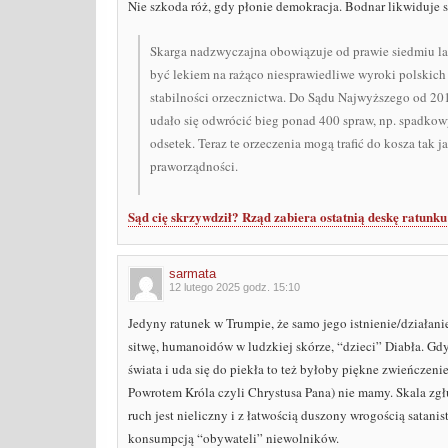
Nie szkoda róż, gdy płonie demokracja. Bodnar likwiduje 
Skarga nadzwyczajna obowiązuje od prawie siedmiu la
być lekiem na rażąco niesprawiedliwe wyroki polskich
stabilności orzecznictwa. Do Sądu Najwyższego od 2018 r
udało się odwrócić bieg ponad 400 spraw, np. spadko
odsetek. Teraz te orzeczenia mogą trafić do kosza tak 
praworządności.
Sąd cię skrzywdził? Rząd zabiera ostatnią deskę ratunku
sarmata
12 lutego 2025 godz. 15:10
Jedyny ratunek w Trumpie, że samo jego istnienie/działan
sitwę, humanoidów w ludzkiej skórze, “dzieci” Diabła. Gd
świata i uda się do piekła to też byłoby piękne zwieńczenie.
Powrotem Króla czyli Chrystusa Pana) nie mamy. Skala zgłu
ruch jest nieliczny i z łatwością duszony wrogością satan
konsumpcją “obywateli” niewolników.