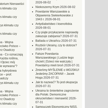
2026-08-02
torium Nienawiści
Niekoszerny Krym
2026-08-02
s klimatu czy
Powstanie Warszawskie a
Objawienia Siekierkowskie z
s klimatu czy
1943 r.
2026-08-01
Antydiabelstwo i ksenofobia
ys klimatu czy
2026-08-01
Czy piąte przykazanie naprawdę
s klimatu czy
zakazuje zabijania?
2026-07-31
Ballada o Ukraińcu
2026-07-31
na
-
Wojna
Rozbiór Ukrainy, czy to dobrze?
eciwko Polsce –
2026-07-31
erz Osadczy
Fałsze Powstania
na
-
Co oznaczają
Warszawskiego | Ludzie tego
Każda roślina,
chcieli | Dzieci nie walczyły |
ł Ojciec mój
Powstańcy mieli broń
2026-07-31
zie wyrwana”?
Zmieńmy MYŚLENIE o WOJSKU!
a hybrydowa
Jesteśmy ZACOFANI! – Jacek
e – prof.
Hoga
2026-07-31
sadczy
Jak to nazwać? To jest okupacja
ys klimatu czy
2026-07-31
Ukraina to śmiertelne zagrożenie
na
-
Wojna
dla Polski. Demoniczne
eciwko Polsce –
okrucieństwo i nienawiść
2026-
erz Osadczy
07-31
s klimatu czy
Samouczek Ekonomiczny NISS.