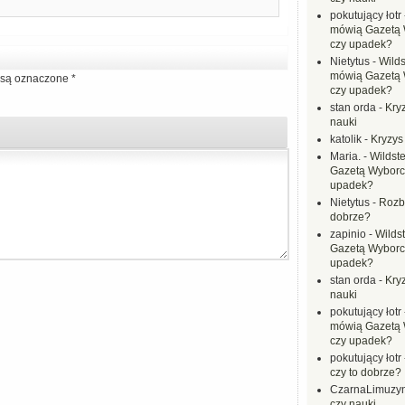
pokutujący łotr
mówią Gazetą 
czy upadek?
Nietytus
-
Wilds
mówią Gazetą 
są oznaczone
*
czy upadek?
stan orda
-
Kryz
nauki
katolik
-
Kryzys
Maria.
-
Wildste
Gazetą Wyborc
upadek?
Nietytus
-
Rozbi
dobrze?
zapinio
-
Wilds
Gazetą Wyborc
upadek?
stan orda
-
Kryz
nauki
pokutujący łotr
mówią Gazetą 
czy upadek?
pokutujący łotr
czy to dobrze?
CzarnaLimuzy
czy nauki