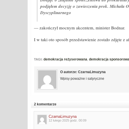
podjąłem decyzję o zawieszeniu prok. Michała 
Dyscyplinarnego
— zakończył mocnym akcentem, minister Bodnar.
I w taki oto sposób przedstawienie zostało zdjęte z af
demokracja reżyserowana
,
demokracja sponsorow
TAGI:
O autorze: CzarnaLimuzyna
Wpisy poważne i satyryczne
2 komentarze
CzarnaLimuzyna
12 lutego 2025 godz. 00:09