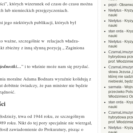
iści”, których wizerunek od czasu do czasu można
pejot
-
Obserwa
h lub niemieckich przejęzyczeniach.
Nietytus
-
Kryzy
nauki
Nietytus
-
Kryzy
 jego niektórych publikacji, których był
nauki
stan orda
-
Kryz
nauki
o ważne, szczególnie w relacjach władza-
Nietytus
-
Kryzy
nauki
nkt zbieżny z inną słynną pozycją „ Zaginiona
CzarnaLimuzy
hybrydowa prz
prof. Włodzimi
 jednostki…
” i to właśnie może nam się przydać.
CzarnaLimuzy
słowa Jezusa „
której nie sadzi
ania moralne Adama Bodnara wyraźnie kolidują z
niebieski, będ
t dobitnie świadczy, że pan minister nie będzie
sarmata
-
Wojn
ządność.
przeciwko Polsc
Włodzimierz O
ści
stan orda
-
Kryz
nauki
CzarnaLimuzy
łodzieży, trwa od 1944 roku, ze szczególnym
hybrydowa prz
9 roku. Nikt do tej pory specjalnie nie wierzgał,
prof. Włodzimi
Nietytus
-
Kryzy
łosił zawiadomienie do Prokuratury, pisząc o
nauki