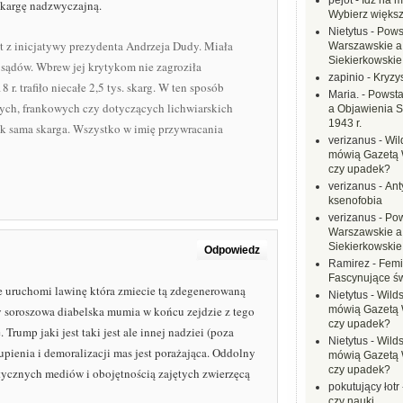
pejot
-
Idź na m
skargę nadzwyczajną.
Wybierz większ
Nietytus
-
Pows
t z inicjatywy prezydenta Andrzeja Dudy. Miała
Warszawskie a
Siekierkowskie 
 sądów. Wbrew jej krytykom nie zagroziła
zapinio
-
Kryzys
. trafiło niecałe 2,5 tys. skarg. W ten sposób
Maria.
-
Powsta
wych, frankowych czy dotyczących lichwiarskich
a Objawienia S
1943 r.
jak sama skarga. Wszystko w imię przywracania
verizanus
-
Wil
mówią Gazetą 
czy upadek?
verizanus
-
Ant
ksenofobia
verizanus
-
Pow
Warszawskie a
Siekierkowskie 
Odpowiedz
Ramirez
-
Femi
Fascynujące ś
ie uruchomi lawinę która zmiecie tą zdegenerowaną
Nietytus
-
Wilds
y soroszowa diabelska mumia w końcu zejdzie z tego
mówią Gazetą 
czy upadek?
 Trump jaki jest taki jest ale innej nadziei (poza
Nietytus
-
Wilds
pienia i demoralizacji mas jest porażająca. Oddolny
mówią Gazetą 
czy upadek?
istycznych mediów i obojętnością zajętych zwierzęcą
pokutujący łotr
czy nauki