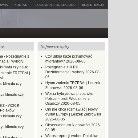
ÓWNA
KONTAKT
LOGOWANIE DO LEGIONU
REJESTRACJA
rze
Najnowsze wpisy
na
-
Pożegnanie z
Czy Biblia każe przyjmować
macja i wybory
migrantów?
2026-08-06
klimatu czy nauki
Pożegnanie z III RP
Dezinformacja i wybory
2026-08-
mienić TRZEBA! |
06
ski
Hymn zmienić TRZEBA! | Leszek
s klimatu czy
Żebrowski
2026-08-06
Wojna hybrydowa przeciwko
ys klimatu czy
Polsce – prof. Włodzimierz
Osadczy
2026-08-05
icz
-
Wzrost
Oni nie chcą rozmawiać | Nowy
 Polaków
dyktat Europy | Leszek Żebrowski
s klimatu czy
2026-08-05
Obserwatorium Nienawiści
2026-
ys klimatu czy
08-05
Wzrost represji wobec Polaków
s klimatu czy