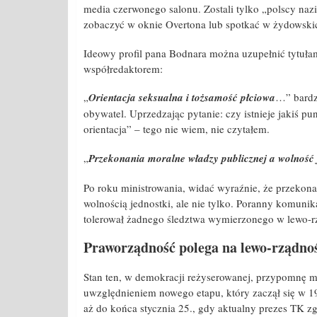
media czerwonego salonu. Zostali tylko „polscy naz
zobaczyć w oknie Overtona lub spotkać w żydowskic
Ideowy profil pana Bodnara można uzupełnić tytułami
współredaktorem:
„
Orientacja seksualna i tożsamość płciowa
…” bardz
obywatel. Uprzedzając pytanie: czy istnieje jakiś pu
orientacja” – tego nie wiem, nie czytałem.
„
Przekonania moralne władzy publicznej a wolność
Po roku ministrowania, widać wyraźnie, że przekon
wolnością jednostki, ale nie tylko. Poranny komunika
tolerował żadnego śledztwa wymierzonego w lewo-r
Praworządność polega na lewo-rządno
Stan ten, w demokracji reżyserowanej, przypomnę m
uwzględnieniem nowego etapu, który zaczął się w 198
aż do końca stycznia 25., gdy aktualny prezes TK zg