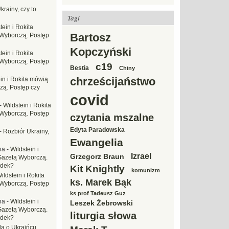
krainy, czy to
Tagi
tein i Rokita
Bartosz
Wyborczą. Postęp
Kopczyński
tein i Rokita
Wyborczą. Postęp
c19
Bestia
Chiny
chrześcijaństwo
in i Rokita mówią
zą. Postęp czy
covid
-
Wildstein i Rokita
Wyborczą. Postęp
czytania mszalne
Edyta Paradowska
-
Rozbiór Ukrainy,
Ewangelia
na
-
Wildstein i
Izrael
Grzegorz Braun
Gazetą Wyborczą.
adek?
Kit Knightly
komunizm
ildstein i Rokita
ks. Marek Bąk
Wyborczą. Postęp
ks prof Tadeusz Guz
na
-
Wildstein i
Leszek Żebrowski
Gazetą Wyborczą.
liturgia słowa
adek?
da o Ukraińcu