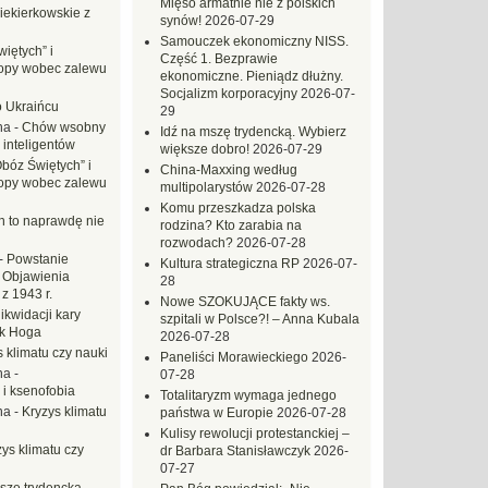
Mięso armatnie nie z polskich
iekierkowskie z
synów!
2026-07-29
Samouczek ekonomiczny NISS.
iętych” i
Część 1. Bezprawie
opy wobec zalewu
ekonomiczne. Pieniądz dłużny.
Socjalizm korporacyjny
2026-07-
o Ukraińcu
29
na
-
Chów wsobny
Idź na mszę trydencką. Wybierz
 inteligentów
większe dobro!
2026-07-29
Obóz Świętych” i
China-Maxxing według
opy wobec zalewu
multipolarystów
2026-07-28
Komu przeszkadza polska
ch to naprawdę nie
rodzina? Kto zarabia na
rozwodach?
2026-07-28
-
Powstanie
Kultura strategiczna RP
2026-07-
 Objawienia
28
z 1943 r.
Nowe SZOKUJĄCE fakty ws.
likwidacji kary
szpitali w Polsce?! – Anna Kubala
ek Hoga
2026-07-28
 klimatu czy nauki
Paneliści Morawieckiego
2026-
na
-
07-28
 i ksenofobia
Totalitaryzm wymaga jednego
na
-
Kryzys klimatu
państwa w Europie
2026-07-28
Kulisy rewolucji protestanckiej –
ys klimatu czy
dr Barbara Stanisławczyk
2026-
07-27