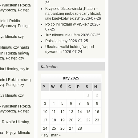
26
-
Wildstein i Rokita
Krzysztof Szczawiński „Platon –
Wyborczą. Postęp
najbardziej niebezpieczny filozof,
jaki kiedykolwiek żył”
2026-07-26
tein i Rokita
Po co IM rozłam w PiS-ie?
2026-
Wyborczą. Postęp
07-25
Już nikomu nie ufam
2026-07-25
ys klimatu czy
Polskie biesy
2026-07-25
Ukraina: walki buldogów pod
 klimatu czy nauki
dywanem
2026-07-24
in i Rokita mówią
zą. Postęp czy
Kalendarz
ór Ukrainy, czy to
luty 2025
tein i Rokita mówią
zą. Postęp czy
P
W
Ś
C
P
S
N
1
2
ys klimatu czy
3
4
5
6
7
8
9
-
Wildstein i Rokita
Wyborczą. Postęp
10
11
12
13
14
15
16
17
18
19
20
21
22
23
-
Rozbiór Ukrainy,
24
25
26
27
28
na
-
Kryzys klimatu
« sty
mar »