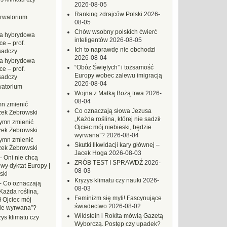
2026-08-05
Ranking zdrajców Polski
2026-
rwatorium
08-05
Chów wsobny polskich ćwierć
a hybrydowa
inteligentów
2026-08-05
e – prof.
Ich to naprawdę nie obchodzi
sadczy
2026-08-04
a hybrydowa
“Obóz Świętych” i tożsamość
e – prof.
Europy wobec zalewu imigracją
sadczy
2026-08-04
atorium
Wojna z Matką Bożą trwa
2026-
08-04
n zmienić
Co oznaczają słowa Jezusa
zek Żebrowski
„Każda roślina, której nie sadził
ymn zmienić
Ojciec mój niebieski, będzie
zek Żebrowski
wyrwana”?
2026-08-04
ymn zmienić
Skutki likwidacji kary głównej –
zek Żebrowski
Jacek Hoga
2026-08-03
-
Oni nie chcą
ZRÓB TEST I SPRAWDŹ
2026-
wy dyktat Europy |
08-03
ski
Kryzys klimatu czy nauki
2026-
-
Co oznaczają
08-03
Każda roślina,
Feminizm się myli! Fascynujące
ł Ojciec mój
świadectwo
2026-08-02
zie wyrwana”?
Wildstein i Rokita mówią Gazetą
ys klimatu czy
Wyborczą. Postęp czy upadek?