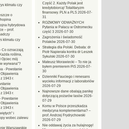
Część 2. Każdy Polak jest
ys klimatu czy
kredytobiorcą! Totalitaryzm
finansowy. PLN a PLS
2026-07-
eszcze o
31
hopina
ROZMOWY ODWAŻNYCH
ojna hybrydowa
Pytania w Pałacu w Ostromecku
e – prof.
część 3
2026-07-30
sadczy
Zagrożenia i świadomość
s klimatu czy
Polaków
2026-07-30
Strategia dla Polski. Debata: dr
-
Co oznaczają
Piotr Napierała kontra dr Leszek
Każda roślina,
Sykulski
2026-07-30
ł Ojciec mój
Mateusz Morawiecki – To nie ja
zie wyrwana”?
byłem premierem PiS
2026-07-
na
-
Powstanie
30
 Objawienia
Dzienniki Fauciego i renesans
z 1943 r.
wycieku informacji z laboratoriów
stanie
2026-07-29
 Objawienia
Najnowsze dane obalają panikę
z 1943 r.
dotyczącą pożarów lasów
2026-
-
Powstanie
07-29
 Objawienia
Komu w Polsce przeszkadza
z 1943 r.
medycyna komplementarna? –
iętych” i
prof. Andrzej Frydrychowski
opy wobec zalewu
2026-07-29
Nie oddawaj życia za hulajnogę!
nie Warszawskie