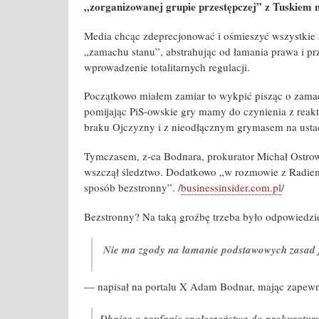
„zorganizowanej grupie przestępczej” z Tuskiem n
Media chcąc zdeprecjonować i ośmieszyć wszystkie 
„zamachu stanu”, abstrahując od łamania prawa i p
wprowadzenie totalitarnych regulacji.
Początkowo miałem zamiar to wykpić pisząc o zamach
pomijając PiS-owskie gry mamy do czynienia z reak
braku Ojczyzny i z nieodłącznym grymasem na usta
Tymczasem, z-ca Bodnara, prokurator Michał Ostro
wszczął śledztwo. Dodatkowo „w rozmowie z Radiem 
sposób bezstronny”. /
businessinsider.com.pl
/
Bezstronny? Na taką groźbę trzeba było odpowiedzi
Nie ma zgody na łamanie podstawowych zasad 
— napisał na portalu X Adam Bodnar, mając zapewn
Dbając o zaufanie społeczeństwa do prokuratur