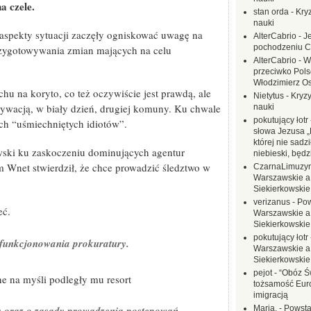
a czele.
stan orda
-
Kryz
nauki
aspekty sytuacji zaczęły ogniskować uwagę na
AlterCabrio
-
J
pochodzeniu C
rzygotowywania zmian mających na celu
AlterCabrio
-
W
przeciwko Polsc
Włodzimierz O
u na koryto, co też oczywiście jest prawdą, ale
Nietytus
-
Kryzy
tywacją, w biały dzień, drugiej komuny. Ku chwale
nauki
pokutujący łotr
ch “uśmiechniętych idiotów”.
słowa Jezusa „
której nie sadzi
wski ku zaskoczeniu dominujących agentur
niebieski, będ
Wnet stwierdził, że chce prowadzić śledztwo w
CzarnaLimuzy
Warszawskie a
Siekierkowskie 
verizanus
-
Pow
eć.
Warszawskie a
Siekierkowskie 
pokutujący łotr
funkcjonowania prokuratury.
Warszawskie a
Siekierkowskie 
pejot
-
“Obóz Św
e na myśli podległy mu resort
tożsamość Eur
imigracją
y oraz o zasady prowadzenia postępowań,
Maria.
-
Powsta