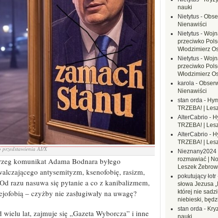
nauki
Nietytus
-
Obse
Nienawiści
Nietytus
-
Wojn
przeciwko Polsc
Włodzimierz O
Nietytus
-
Wojn
przeciwko Polsc
Włodzimierz O
karola
-
Obserw
Nienawiści
stan orda
-
Hym
TRZEBA! | Les
AlterCabrio
-
H
TRZEBA! | Les
AlterCabrio
-
H
TRZEBA! | Les
 przedstawienia AI/X
Nieznany2024
rozmawiać | No
 brzeg komunikat Adama Bodnara byłego
Leszek Żebrow
alczającego antysemityzm, ksenofobię, rasizm,
pokutujący łotr
 Od razu nasuwa się pytanie a co z kanibalizmem,
słowa Jezusa „
lejofobią – czyżby nie zasługiwały na uwagę?
której nie sadzi
niebieski, będ
stan orda
-
Kryz
wielu lat, zajmuje się „Gazeta Wyborcza” i inne
nauki