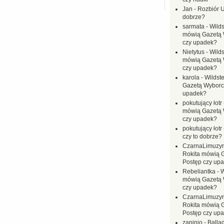
Jan
-
Rozbiór U
dobrze?
sarmata
-
Wilds
mówią Gazetą 
czy upadek?
Nietytus
-
Wilds
mówią Gazetą 
czy upadek?
karola
-
Wildste
Gazetą Wyborc
upadek?
pokutujący łotr
mówią Gazetą 
czy upadek?
pokutujący łotr
czy to dobrze?
CzarnaLimuzy
Rokita mówią 
Postęp czy up
Rebeliantka
-
W
mówią Gazetą 
czy upadek?
CzarnaLimuzy
Rokita mówią 
Postęp czy up
zapinio
-
Balla