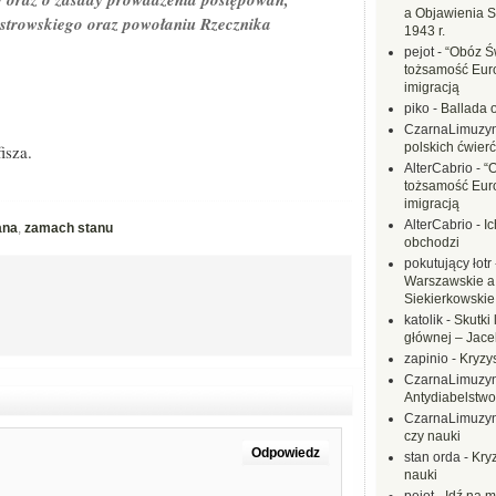
a Objawienia S
Ostrowskiego oraz powołaniu Rzecznika
1943 r.
pejot
-
“Obóz Św
tożsamość Eur
imigracją
piko
-
Ballada 
CzarnaLimuzy
polskich ćwierć
isza.
AlterCabrio
-
“
tożsamość Eur
imigracją
AlterCabrio
-
I
ana
,
zamach stanu
obchodzi
pokutujący łotr
Warszawskie a
Siekierkowskie 
katolik
-
Skutki 
głównej – Jac
zapinio
-
Kryzys
CzarnaLimuzy
Antydiabelstwo
CzarnaLimuzy
czy nauki
Odpowiedz
stan orda
-
Kryz
nauki