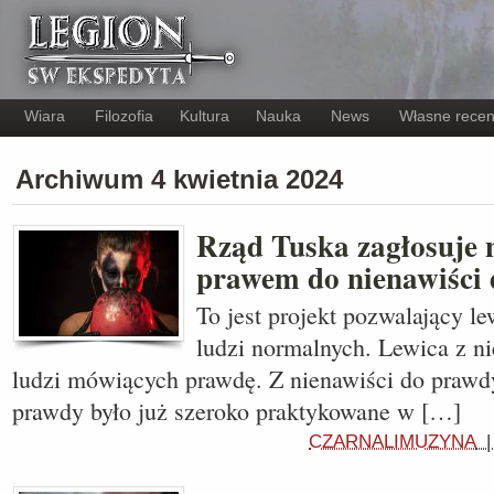
Wiara
Filozofia
Kultura
Nauka
News
Własne recen
Archiwum 4 kwietnia 2024
Rząd Tuska zagłosuje
prawem do nienawiści 
To jest projekt pozwalający l
ludzi normalnych. Lewica z ni
ludzi mówiących prawdę. Z nienawiści do prawd
prawdy było już szeroko praktykowane w […]
CZARNALIMUZYNA