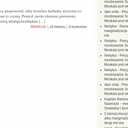
mordowanie Sow
Moskala jest o
icy proponował, żeby lewackie łachudry wyzywać co
stan orda
-
Pre
 one to czynią. Pomysł, moim zdaniem, poroniony.
mordowanie Sow
którą władają bezbłędnie […]
Moskala jest o
Nietytus
-
Demo
REDAKCJA
|
29 kwietnia
|
6 komentarzy
marginalizacja.
ma
Nietytus
-
Prez
mordowanie Sow
Moskala jest o
Nietytus
-
Prez
mordowanie Sow
Moskala jest o
Nietytus
-
Prez
mordowanie Sow
Moskala jest o
stan orda
-
Pre
mordowanie Sow
Moskala jest o
Kajetan Badow
Nawrocki – mo
Sowietów i bici
CzarnaLimuzy
albo marginaliz
drogi nie ma