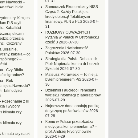
07-31
ent Nawrocki –
Samouczek Ekonomiczny NISS.
ietów i bicie
Część 2. Każdy Polak jest
k
kredytobiorcą! Totalitaryzm
ydentury. Kim jest
finansowy. PLN a PLS
2026-07-
am PiS czyli
31
tra Kabaliści
ROZMOWY ODWAŻNYCH
czoraj ulicami
Pytania w Pałacu w Ostromecku
dzic przeszła
część 3
2026-07-30
ncji Ojczyzny
Zagrożenia i świadomość
 Ukrainie,
Polaków
2026-07-30
yczny, kabała – co
Strategia dla Polski. Debata: dr
wspólnego? –
Piotr Napierała kontra dr Leszek
ński
Sykulski
2026-07-30
na
-
Czy Biblia
Mateusz Morawiecki – To nie ja
ać migrantów?
byłem premierem PiS
2026-07-
na
-
Rok
30
Kim jest Nawrocki?
Dzienniki Fauciego i renesans
li Talmudyści
wycieku informacji z laboratoriów
i
2026-07-29
-
Pożegnanie z III
Najnowsze dane obalają panikę
ja i wybory
dotyczącą pożarów lasów
2026-
s klimatu czy
07-29
Komu w Polsce przeszkadza
s klimatu czy
medycyna komplementarna? –
prof. Andrzej Frydrychowski
 klimatu czy nauki
2026-07-29