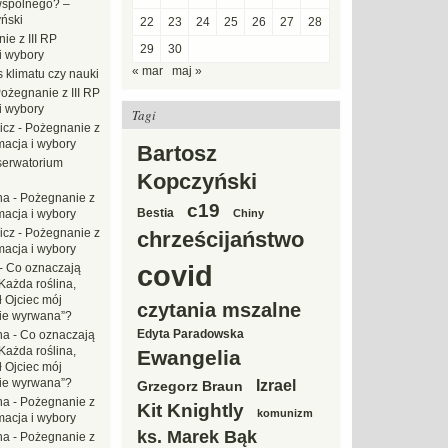
wspólnego? –
ński
22
23
24
25
26
27
28
ie z III RP
29
30
i wybory
« mar
maj »
 klimatu czy nauki
ożegnanie z III RP
i wybory
Tagi
icz
-
Pożegnanie z
macja i wybory
Bartosz
erwatorium
Kopczyński
na
-
Pożegnanie z
c19
Bestia
macja i wybory
Chiny
icz
-
Pożegnanie z
chrześcijaństwo
macja i wybory
covid
-
Co oznaczają
Każda roślina,
ł Ojciec mój
czytania mszalne
zie wyrwana”?
Edyta Paradowska
na
-
Co oznaczają
Każda roślina,
Ewangelia
ł Ojciec mój
zie wyrwana”?
Izrael
Grzegorz Braun
na
-
Pożegnanie z
Kit Knightly
komunizm
macja i wybory
ks. Marek Bąk
na
-
Pożegnanie z