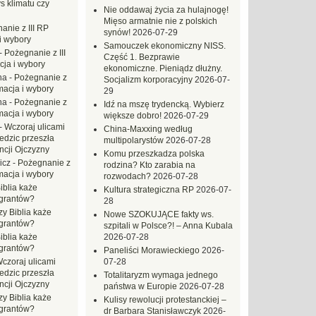
s klimatu czy
Nie oddawaj życia za hulajnogę!
Mięso armatnie nie z polskich
anie z III RP
synów!
2026-07-29
i wybory
Samouczek ekonomiczny NISS.
-
Pożegnanie z III
Część 1. Bezprawie
ja i wybory
ekonomiczne. Pieniądz dłużny.
na
-
Pożegnanie z
Socjalizm korporacyjny
2026-07-
macja i wybory
29
na
-
Pożegnanie z
Idź na mszę trydencką. Wybierz
macja i wybory
większe dobro!
2026-07-29
-
Wczoraj ulicami
China-Maxxing według
dzic przeszła
multipolarystów
2026-07-28
ncji Ojczyzny
Komu przeszkadza polska
icz
-
Pożegnanie z
rodzina? Kto zarabia na
macja i wybory
rozwodach?
2026-07-28
iblia każe
Kultura strategiczna RP
2026-07-
grantów?
28
zy Biblia każe
Nowe SZOKUJĄCE fakty ws.
grantów?
szpitali w Polsce?! – Anna Kubala
iblia każe
2026-07-28
grantów?
Paneliści Morawieckiego
2026-
czoraj ulicami
07-28
dzic przeszła
Totalitaryzm wymaga jednego
ncji Ojczyzny
państwa w Europie
2026-07-28
zy Biblia każe
Kulisy rewolucji protestanckiej –
grantów?
dr Barbara Stanisławczyk
2026-