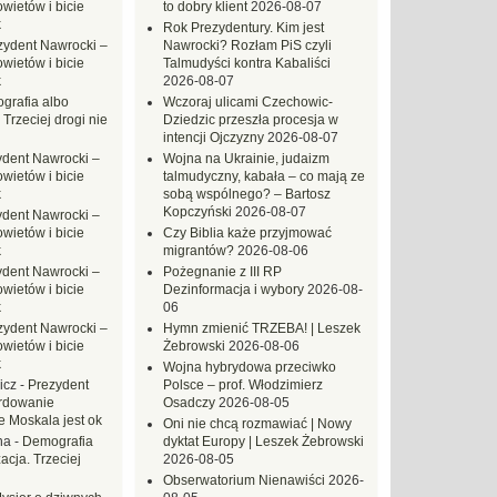
ietów i bicie
to dobry klient
2026-08-07
k
Rok Prezydentury. Kim jest
zydent Nawrocki –
Nawrocki? Rozłam PiS czyli
ietów i bicie
Talmudyści kontra Kabaliści
k
2026-08-07
grafia albo
Wczoraj ulicami Czechowic-
 Trzeciej drogi nie
Dziedzic przeszła procesja w
intencji Ojczyzny
2026-08-07
ydent Nawrocki –
Wojna na Ukrainie, judaizm
ietów i bicie
talmudyczny, kabała – co mają ze
k
sobą wspólnego? – Bartosz
Kopczyński
2026-08-07
ydent Nawrocki –
ietów i bicie
Czy Biblia każe przyjmować
k
migrantów?
2026-08-06
ydent Nawrocki –
Pożegnanie z III RP
ietów i bicie
Dezinformacja i wybory
2026-08-
k
06
zydent Nawrocki –
Hymn zmienić TRZEBA! | Leszek
ietów i bicie
Żebrowski
2026-08-06
k
Wojna hybrydowa przeciwko
icz
-
Prezydent
Polsce – prof. Włodzimierz
rdowanie
Osadczy
2026-08-05
e Moskala jest ok
Oni nie chcą rozmawiać | Nowy
na
-
Demografia
dyktat Europy | Leszek Żebrowski
acja. Trzeciej
2026-08-05
Obserwatorium Nienawiści
2026-