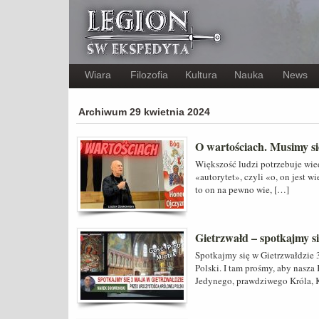
Wiara
Filozofia
Kultura
Nauka
News
Archiwum 29 kwietnia 2024
O wartościach. Musimy si
Większość ludzi potrzebuje wied
«autorytet», czyli «o, on jest w
to on na pewno wie, […]
Gietrzwałd – spotkajmy s
Spotkajmy się w Gietrzwałdzie 
Polski. I tam prośmy, aby nasza
Jedynego, prawdziwego Króla, 