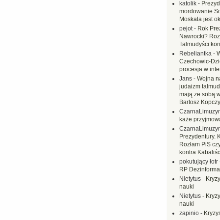
katolik
-
Prezyd
mordowanie Sow
Moskala jest o
pejot
-
Rok Prez
Nawrocki? Rozł
Talmudyści kon
Rebeliantka
-
W
Czechowic-Dzie
procesja w inte
Jans
-
Wojna na
judaizm talmud
mają ze sobą 
Bartosz Kopczy
CzarnaLimuzy
każe przyjmow
CzarnaLimuzy
Prezydentury. 
Rozłam PiS czy
kontra Kabaliśc
pokutujący łotr
RP Dezinformac
Nietytus
-
Kryzy
nauki
Nietytus
-
Kryzy
nauki
zapinio
-
Kryzys