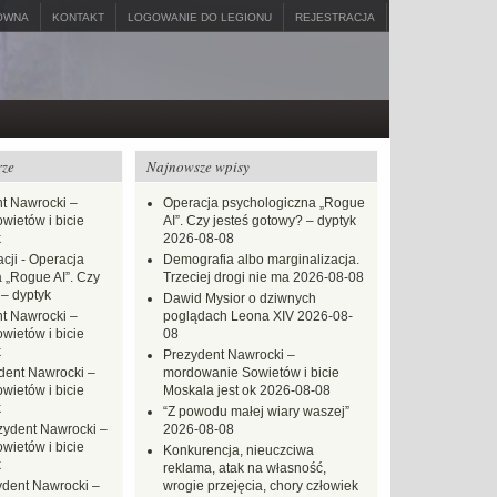
ÓWNA
KONTAKT
LOGOWANIE DO LEGIONU
REJESTRACJA
rze
Najnowsze wpisy
t Nawrocki –
Operacja psychologiczna „Rogue
ietów i bicie
AI”. Czy jesteś gotowy? – dyptyk
k
2026-08-08
cji
-
Operacja
Demografia albo marginalizacja.
 „Rogue AI”. Czy
Trzeciej drogi nie ma
2026-08-08
 – dyptyk
Dawid Mysior o dziwnych
t Nawrocki –
poglądach Leona XIV
2026-08-
ietów i bicie
08
k
Prezydent Nawrocki –
dent Nawrocki –
mordowanie Sowietów i bicie
ietów i bicie
Moskala jest ok
2026-08-08
k
“Z powodu małej wiary waszej”
zydent Nawrocki –
2026-08-08
ietów i bicie
Konkurencja, nieuczciwa
k
reklama, atak na własność,
ydent Nawrocki –
wrogie przejęcia, chory człowiek