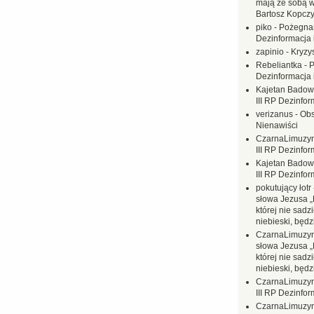
mają ze sobą 
Bartosz Kopczy
piko
-
Pożegnan
Dezinformacja 
zapinio
-
Kryzys
Rebeliantka
-
P
Dezinformacja 
Kajetan Badow
III RP Dezinfor
verizanus
-
Obs
Nienawiści
CzarnaLimuzy
III RP Dezinfor
Kajetan Badow
III RP Dezinfor
pokutujący łotr
słowa Jezusa „
której nie sadzi
niebieski, będ
CzarnaLimuzy
słowa Jezusa „
której nie sadzi
niebieski, będ
CzarnaLimuzy
III RP Dezinfor
CzarnaLimuzy