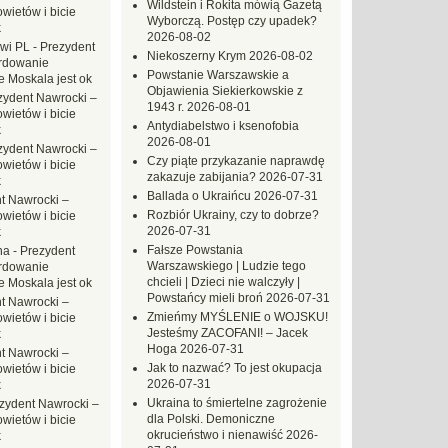
Wildstein i Rokita mówią Gazetą
ietów i bicie
Wyborczą. Postęp czy upadek?
k
2026-08-02
owi PL
-
Prezydent
Niekoszerny Krym
2026-08-02
rdowanie
Powstanie Warszawskie a
e Moskala jest ok
Objawienia Siekierkowskie z
zydent Nawrocki –
1943 r.
2026-08-01
ietów i bicie
Antydiabelstwo i ksenofobia
k
2026-08-01
zydent Nawrocki –
Czy piąte przykazanie naprawdę
ietów i bicie
zakazuje zabijania?
2026-07-31
k
Ballada o Ukraińcu
2026-07-31
t Nawrocki –
Rozbiór Ukrainy, czy to dobrze?
ietów i bicie
2026-07-31
k
Fałsze Powstania
na
-
Prezydent
Warszawskiego | Ludzie tego
rdowanie
chcieli | Dzieci nie walczyły |
e Moskala jest ok
Powstańcy mieli broń
2026-07-31
t Nawrocki –
Zmieńmy MYŚLENIE o WOJSKU!
ietów i bicie
Jesteśmy ZACOFANI! – Jacek
k
Hoga
2026-07-31
t Nawrocki –
Jak to nazwać? To jest okupacja
ietów i bicie
2026-07-31
k
Ukraina to śmiertelne zagrożenie
zydent Nawrocki –
dla Polski. Demoniczne
ietów i bicie
okrucieństwo i nienawiść
2026-
k