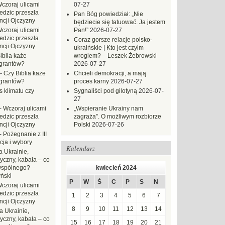
czoraj ulicami
07-27
dzic przeszła
Pan Bóg powiedział: „Nie
ncji Ojczyzny
będziecie się tatuować. Ja jestem
czoraj ulicami
Pan!”
2026-07-27
dzic przeszła
Coraz gorsze relacje polsko-
ncji Ojczyzny
ukraińskie | Kto jest czyim
iblia każe
wrogiem? – Leszek Żebrowski
grantów?
2026-07-27
-
Czy Biblia każe
Chcieli demokracji, a mają
grantów?
proces karny
2026-07-27
s klimatu czy
Sygnaliści pod gilotyną
2026-07-
27
-
Wczoraj ulicami
„Wspieranie Ukrainy nam
dzic przeszła
zagraża”. O możliwym rozbiorze
ncji Ojczyzny
Polski
2026-07-26
-
Pożegnanie z III
ja i wybory
Kalendarz
 Ukrainie,
yczny, kabała – co
wspólnego? –
kwiecień 2024
ński
P
W
Ś
C
P
S
N
czoraj ulicami
dzic przeszła
1
2
3
4
5
6
7
ncji Ojczyzny
8
9
10
11
12
13
14
a Ukrainie,
yczny, kabała – co
15
16
17
18
19
20
21