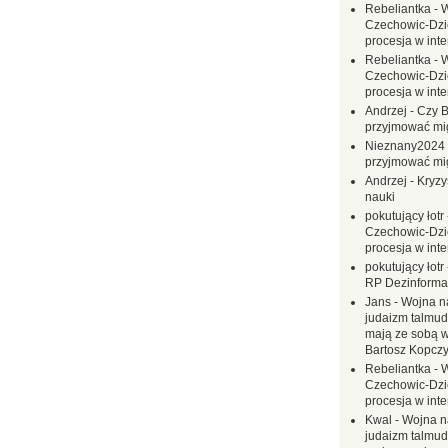
Rebeliantka
-
W
Czechowic-Dzie
procesja w inte
Rebeliantka
-
W
Czechowic-Dzie
procesja w inte
Andrzej
-
Czy B
przyjmować mi
Nieznany2024
przyjmować mi
Andrzej
-
Kryzy
nauki
pokutujący łotr
Czechowic-Dzie
procesja w inte
pokutujący łotr
RP Dezinformac
Jans
-
Wojna na
judaizm talmud
mają ze sobą 
Bartosz Kopczy
Rebeliantka
-
W
Czechowic-Dzie
procesja w inte
Kwal
-
Wojna n
judaizm talmud