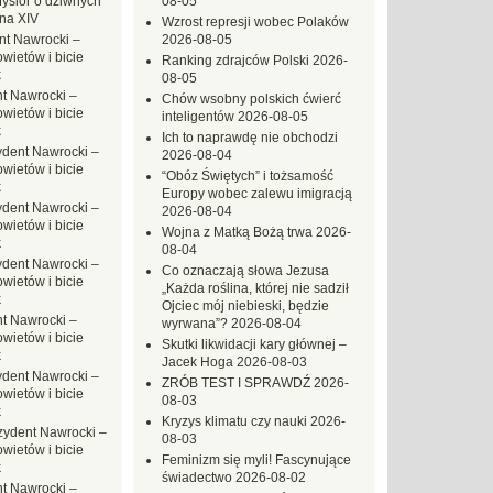
ysior o dziwnych
08-05
na XIV
Wzrost represji wobec Polaków
nt Nawrocki –
2026-08-05
ietów i bicie
Ranking zdrajców Polski
2026-
k
08-05
t Nawrocki –
Chów wsobny polskich ćwierć
ietów i bicie
inteligentów
2026-08-05
k
Ich to naprawdę nie obchodzi
ydent Nawrocki –
2026-08-04
ietów i bicie
“Obóz Świętych” i tożsamość
k
Europy wobec zalewu imigracją
ydent Nawrocki –
2026-08-04
ietów i bicie
Wojna z Matką Bożą trwa
2026-
k
08-04
ydent Nawrocki –
Co oznaczają słowa Jezusa
ietów i bicie
„Każda roślina, której nie sadził
k
Ojciec mój niebieski, będzie
t Nawrocki –
wyrwana”?
2026-08-04
ietów i bicie
Skutki likwidacji kary głównej –
k
Jacek Hoga
2026-08-03
ydent Nawrocki –
ZRÓB TEST I SPRAWDŹ
2026-
ietów i bicie
08-03
k
Kryzys klimatu czy nauki
2026-
zydent Nawrocki –
08-03
ietów i bicie
Feminizm się myli! Fascynujące
k
świadectwo
2026-08-02
t Nawrocki –