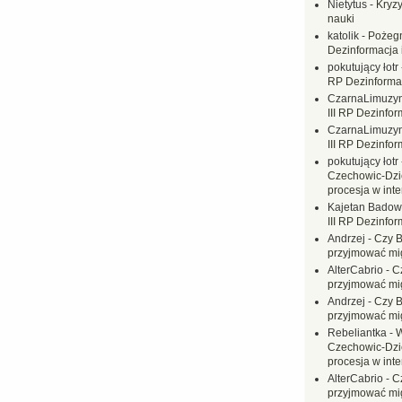
Nietytus
-
Kryzy
nauki
katolik
-
Pożegn
Dezinformacja 
pokutujący łotr
RP Dezinformac
CzarnaLimuzy
III RP Dezinfor
CzarnaLimuzy
III RP Dezinfor
pokutujący łotr
Czechowic-Dzie
procesja w inte
Kajetan Badow
III RP Dezinfor
Andrzej
-
Czy B
przyjmować mi
AlterCabrio
-
C
przyjmować mi
Andrzej
-
Czy B
przyjmować mi
Rebeliantka
-
W
Czechowic-Dzie
procesja w inte
AlterCabrio
-
C
przyjmować mi