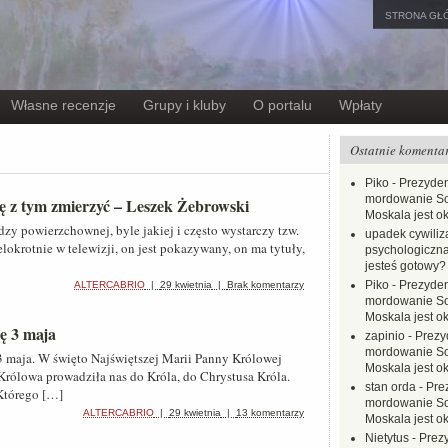
STRONA GŁ
Własne recenzje
Grupy i kluby
O portalu
Wpłaty
Ostatnie komenta
Piko
-
Prezyden
mordowanie Sow
ę z tym zmierzyć – Leszek Żebrowski
Moskala jest o
zy powierzchownej, byle jakiej i często wystarczy tzw.
upadek cywiliza
ielokrotnie w telewizji, on jest pokazywany, on ma tytuły,
psychologiczna
jesteś gotowy?
Piko
-
Prezyden
ALTERCABRIO
|
29 kwietnia
|
Brak komentarzy
mordowanie Sow
Moskala jest o
ię 3 maja
zapinio
-
Prezy
mordowanie Sow
3 maja. W święto Najświętszej Marii Panny Królowej
Moskala jest o
 Królowa prowadziła nas do Króla, do Chrystusa Króla.
stan orda
-
Pre
Którego […]
mordowanie Sow
ALTERCABRIO
|
29 kwietnia
|
13 komentarzy
Moskala jest o
Nietytus
-
Prez