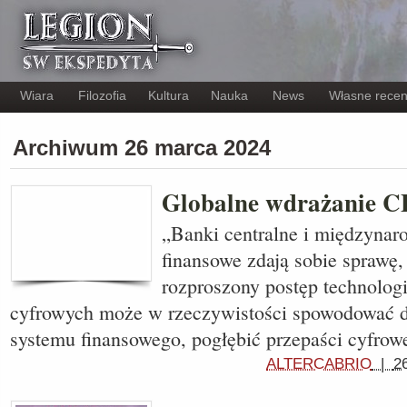
Wiara
Filozofia
Kultura
Nauka
News
Własne recen
Archiwum 26 marca 2024
Globalne wdrażanie C
„Banki centralne i międzynar
finansowe zdają sobie sprawę,
rozproszony postęp technolog
cyfrowych może w rzeczywistości spowodować d
systemu finansowego, pogłębić przepaści cyfrow
ALTERCABRIO
|
2