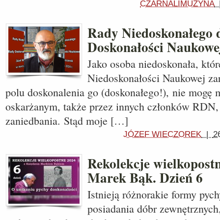
CZARNALIMUZYNA
Rady Niedoskonałego 
Doskonałości Naukowe
Jako osoba niedoskonała, któ
Niedoskonałości Naukowej zar
polu doskonalenia go (doskonałego!), nie mogę m
oskarżanym, także przez innych członków RDN,
zaniedbania. Stąd moje […]
JÓZEF WIECZOREK
|
2
Rekolekcje wielkopostn
Marek Bąk. Dzień 6
Istnieją różnorakie formy pyc
posiadania dóbr zewnętrznych