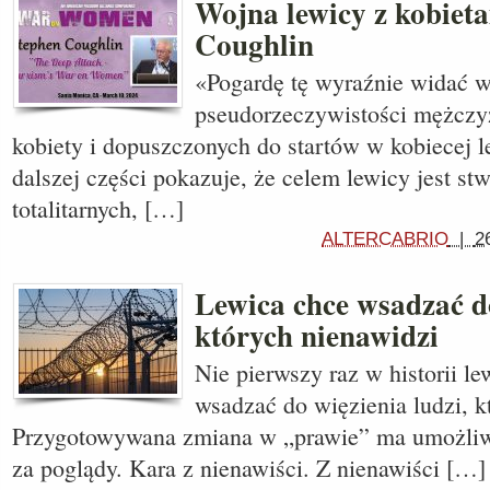
Wojna lewicy z kobiet
Coughlin
«Pogardę tę wyraźnie widać w
pseudorzeczywistości mężczyz
kobiety i dopuszczonych do startów w kobiecej 
dalszej części pokazuje, że celem lewicy jest st
totalitarnych, […]
ALTERCABRIO
|
2
Lewica chce wsadzać do
których nienawidzi
Nie pierwszy raz w historii l
wsadzać do więzienia ludzi, k
Przygotowywana zmiana w „prawie” ma umożliwi
za poglądy. Kara z nienawiści. Z nienawiści […]