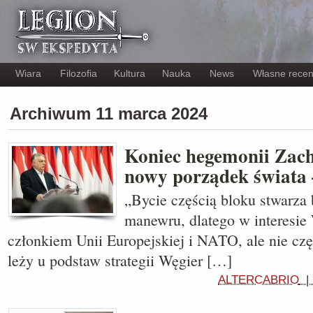
Wiara
Filozofia
Kultura
Nauka
News
Własne recen
Archiwum 11 marca 2024
Koniec hegemonii Zach
nowy porządek świata
„Bycie częścią bloku stwarza
manewru, dlatego w interesie 
członkiem Unii Europejskiej i NATO, ale nie czę
leży u podstaw strategii Węgier […]
ALTERCABRIO