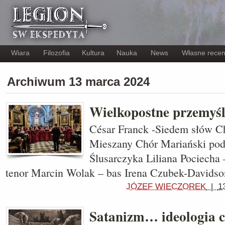
Wiara
Filozofia
Kultura
Nauka
News
Własne recen
Archiwum 13 marca 2024
Wielkopostne przemyśl
César Franck -Siedem słów Ch
Mieszany Chór Mariański pod
Ślusarczyka Liliana Pociecha 
tenor Marcin Wolak – bas Irena Czubek-Davidso
JÓZEF WIECZOREK
|
1
Satanizm… ideologia c