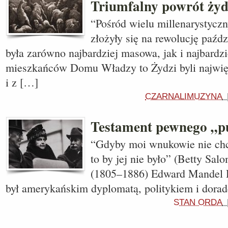
Triumfalny powrót ż
“Pośród wielu millenarystyczny
złożyły się na rewolucję paźd
była zarówno najbardziej masowa, jak i najbardz
mieszkańców Domu Władzy to Żydzi byli najwi
i z […]
CZARNALIMUZYNA
Testament pewnego „p
“Gdyby moi wnukowie nie chci
to by jej nie było” (Betty Sal
(1805–1886) Edward Mandel H
był amerykańskim dyplomatą, politykiem i dora
STAN ORDA