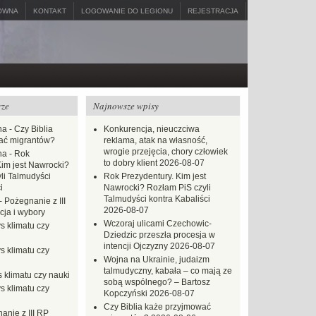
ÓWNA
KONTAKT
LOGOWANIE DO LEGIONU
REJESTRACJA
rze
Najnowsze wpisy
na
-
Czy Biblia
Konkurencja, nieuczciwa
ać migrantów?
reklama, atak na własność,
wrogie przejęcia, chory człowiek
na
-
Rok
to dobry klient
2026-08-07
Kim jest Nawrocki?
li Talmudyści
Rok Prezydentury. Kim jest
i
Nawrocki? Rozłam PiS czyli
Talmudyści kontra Kabaliści
-
Pożegnanie z III
2026-08-07
ja i wybory
Wczoraj ulicami Czechowic-
s klimatu czy
Dziedzic przeszła procesja w
intencji Ojczyzny
2026-08-07
s klimatu czy
Wojna na Ukrainie, judaizm
talmudyczny, kabała – co mają ze
 klimatu czy nauki
sobą wspólnego? – Bartosz
s klimatu czy
Kopczyński
2026-08-07
Czy Biblia każe przyjmować
anie z III RP