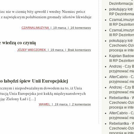
Dezinformacja 
pokutujący łotr
ec nie w ciemię bity qrwofil i wredny Niemiec prócz
RP Dezinformac
ów z największym polubieniem gromady idiotów likwiduje
CzarnaLimuzy
III RP Dezinfor
CZARNALIMUZYNA
|
19 marca
|
16 komentarzy
CzarnaLimuzy
III RP Dezinfor
pokutujący łotr
e wiedzą co czynią
Czechowic-Dzie
JÓZEF WIECZOREK
|
19 marca
|
Brak komentarzy
procesja w inte
Kajetan Badow
III RP Dezinfor
Andrzej
-
Czy B
przyjmować mi
AlterCabrio
-
C
o łabędzi śpiew Unii Europejskiej
przyjmować mi
atecznym i niepodważalnym dowodem na to, iż Unia
Andrzej
-
Czy B
przyjmować mi
tytucją Unia Europejska jest kukłą międzynarodowych
Rebeliantka
-
W
ując Zielony Ład i […]
Czechowic-Dzie
WAWEL
|
19 marca
|
2 komentarze
procesja w inte
AlterCabrio
-
C
przyjmować mi
Rebeliantka
-
W
Czechowic-Dzie
procesja w inte