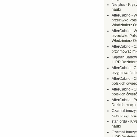
Nietytus
-
Kryzy
nauki
AlterCabrio
-
W
przeciwko Polsc
Włodzimierz O
AlterCabrio
-
W
przeciwko Polsc
Włodzimierz O
AlterCabrio
-
C
przyjmować mi
Kajetan Badow
III RP Dezinfor
AlterCabrio
-
C
przyjmować mi
AlterCabrio
-
C
polskich ćwierć
AlterCabrio
-
C
polskich ćwierć
AlterCabrio
-
P
Dezinformacja 
CzarnaLimuzy
każe przyjmow
stan orda
-
Kryz
nauki
CzarnaLimuzy