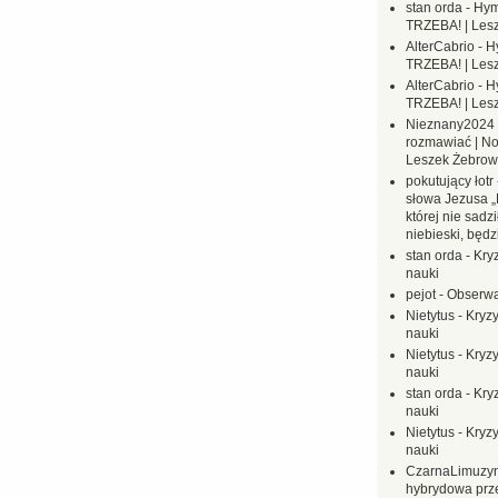
stan orda
-
Hym
TRZEBA! | Les
AlterCabrio
-
H
TRZEBA! | Les
AlterCabrio
-
H
TRZEBA! | Les
Nieznany2024
rozmawiać | No
Leszek Żebrow
pokutujący łotr
słowa Jezusa „
której nie sadzi
niebieski, będ
stan orda
-
Kryz
nauki
pejot
-
Obserwa
Nietytus
-
Kryzy
nauki
Nietytus
-
Kryzy
nauki
stan orda
-
Kryz
nauki
Nietytus
-
Kryzy
nauki
CzarnaLimuzy
hybrydowa prz