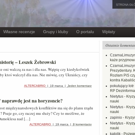
STRONA GŁ
Własne recenzje
Grupy i kluby
O portalu
Wpłaty
Ostatnie komenta
CzarnaLimuzy
każe przyjmow
historię – Leszek Żebrowski
CzarnaLimuzy
że oni walczą za nas i dla nas. Wątpię czy kiedykolwiek
Prezydentury. 
eby ktoś walczył dla nas. Nie mówię, czy Ukraińcy, czy
Rozłam PiS czy
kontra Kabaliśc
pokutujący łotr
ALTERCABRIO
|
19 marca
|
Jeden komentarz
RP Dezinformac
Nietytus
-
Kryzy
 naprawdę jest na horyzoncie?
nauki
Nietytus
-
Kryzy
rost międzynarodowych konfliktów ma się do planu rządu
nauki
 Psuje go, czy raczej mu służy? Czy to możliwe, że
zapinio
-
Kryzys
Damoklesa nad […]
Nietytus
-
Kryzy
ALTERCABRIO
|
19 marca
|
8 komentarzy
nauki
katolik
-
Pożegn