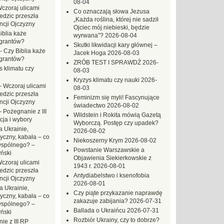
08-04
czoraj ulicami
Co oznaczają słowa Jezusa
dzic przeszła
„Każda roślina, której nie sadził
ncji Ojczyzny
Ojciec mój niebieski, będzie
iblia każe
wyrwana”?
2026-08-04
grantów?
Skutki likwidacji kary głównej –
-
Czy Biblia każe
Jacek Hoga
2026-08-03
grantów?
ZRÓB TEST I SPRAWDŹ
2026-
s klimatu czy
08-03
Kryzys klimatu czy nauki
2026-
-
Wczoraj ulicami
08-03
dzic przeszła
Feminizm się myli! Fascynujące
ncji Ojczyzny
świadectwo
2026-08-02
-
Pożegnanie z III
Wildstein i Rokita mówią Gazetą
ja i wybory
Wyborczą. Postęp czy upadek?
 Ukrainie,
2026-08-02
yczny, kabała – co
Niekoszerny Krym
2026-08-02
wspólnego? –
Powstanie Warszawskie a
ński
Objawienia Siekierkowskie z
czoraj ulicami
1943 r.
2026-08-01
dzic przeszła
Antydiabelstwo i ksenofobia
ncji Ojczyzny
2026-08-01
a Ukrainie,
Czy piąte przykazanie naprawdę
yczny, kabała – co
zakazuje zabijania?
2026-07-31
wspólnego? –
Ballada o Ukraińcu
2026-07-31
ński
Rozbiór Ukrainy, czy to dobrze?
ie z III RP