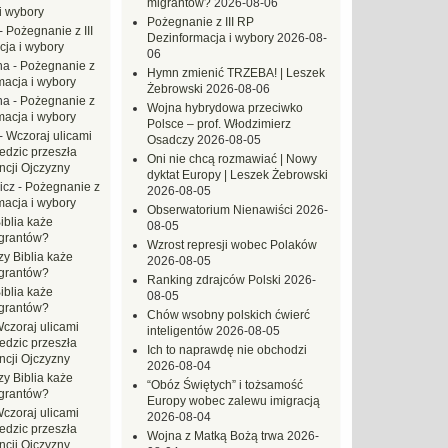
migrantów?
2026-08-06
i wybory
Pożegnanie z III RP
-
Pożegnanie z III
Dezinformacja i wybory
2026-08-
ja i wybory
06
na
-
Pożegnanie z
Hymn zmienić TRZEBA! | Leszek
macja i wybory
Żebrowski
2026-08-06
na
-
Pożegnanie z
Wojna hybrydowa przeciwko
macja i wybory
Polsce – prof. Włodzimierz
-
Wczoraj ulicami
Osadczy
2026-08-05
dzic przeszła
Oni nie chcą rozmawiać | Nowy
ncji Ojczyzny
dyktat Europy | Leszek Żebrowski
icz
-
Pożegnanie z
2026-08-05
macja i wybory
Obserwatorium Nienawiści
2026-
iblia każe
08-05
grantów?
Wzrost represji wobec Polaków
zy Biblia każe
2026-08-05
grantów?
Ranking zdrajców Polski
2026-
iblia każe
08-05
grantów?
Chów wsobny polskich ćwierć
czoraj ulicami
inteligentów
2026-08-05
dzic przeszła
Ich to naprawdę nie obchodzi
ncji Ojczyzny
2026-08-04
zy Biblia każe
“Obóz Świętych” i tożsamość
grantów?
Europy wobec zalewu imigracją
czoraj ulicami
2026-08-04
dzic przeszła
Wojna z Matką Bożą trwa
2026-
ncji Ojczyzny