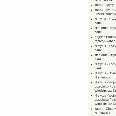
III RP Dezinfor
karola
-
Kryzys 
karola
-
Hymn z
Leszek Żebrow
Nietytus
-
Kryzy
nauki
stan orda
-
Kryz
nauki
Kajetan Badow
represji wobec
Nietytus
-
Kryzy
nauki
stan orda
-
Kryz
nauki
Nietytus
-
Kryzy
nauki
Nietytus
-
Obse
Nienawiści
Nietytus
-
Wojn
przeciwko Polsc
Włodzimierz O
Nietytus
-
Wojn
przeciwko Polsc
Włodzimierz O
karola
-
Obserw
Nienawiści