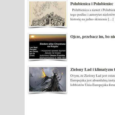
Polubienica i Polubieniec
Polubienica a nawet i Polubieni
tego podlec i autorytet nielot
historię na jedno skinienie […]
Ojcze, przebacz im, bo ni
Zielony Ład i klimatyzm t
O tym, że Zielony Ład jest ost
Europejska jest absurdalną ins
lobbistów Unia Europejska fors