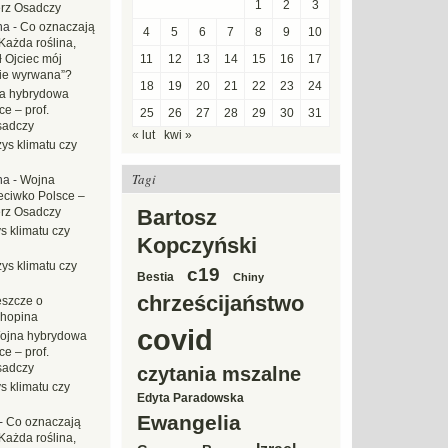
1
2
3
erz Osadczy
na
-
Co oznaczają
4
5
6
7
8
9
10
Każda roślina,
ł Ojciec mój
11
12
13
14
15
16
17
zie wyrwana”?
18
19
20
21
22
23
24
a hybrydowa
e – prof.
25
26
27
28
29
30
31
sadczy
« lut
kwi »
ys klimatu czy
Tagi
na
-
Wojna
eciwko Polsce –
erz Osadczy
Bartosz
s klimatu czy
Kopczyński
ys klimatu czy
c19
Bestia
Chiny
chrześcijaństwo
eszcze o
hopina
covid
ojna hybrydowa
e – prof.
sadczy
czytania mszalne
s klimatu czy
Edyta Paradowska
Ewangelia
-
Co oznaczają
Każda roślina,