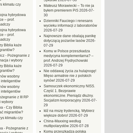
Sykulski
2026-07-30
s klimatu czy
Mateusz Morawiecki – To nie ja
byłem premierem PiS
2026-07-
ojna hybrydowa
30
e – prof.
Dzienniki Fauciego i renesans
sadczy
wycieku informacji z laboratoriów
ojna hybrydowa
2026-07-29
e – prof.
Najnowsze dane obalają panikę
sadczy
dotyczącą pożarów lasów
2026-
zy Biblia każe
07-29
grantów?
Komu w Polsce przeszkadza
icz
-
Pożegnanie z
medycyna komplementarna? –
macja i wybory
prof. Andrzej Frydrychowski
2026-07-29
zy Biblia każe
grantów?
Nie oddawaj życia za hulajnogę!
Mięso armatnie nie z polskich
hów wsobny
synów!
2026-07-29
 inteligentów
Samouczek ekonomiczny NISS.
hów wsobny
Część 1. Bezprawie
 inteligentów
ekonomiczne. Pieniądz dłużny.
ożegnanie z III RP
Socjalizm korporacyjny
2026-07-
i wybory
29
na
-
Czy Biblia
Idź na mszę trydencką. Wybierz
ać migrantów?
większe dobro!
2026-07-29
ys klimatu czy
China-Maxxing według
multipolarystów
2026-07-28
na
-
Pożegnanie z
Komu przeszkadza polska