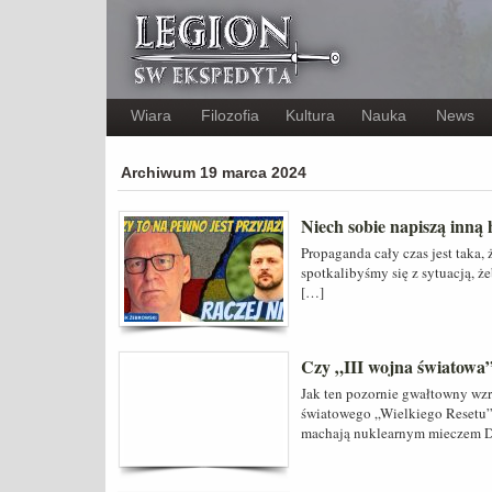
Wiara
Filozofia
Kultura
Nauka
News
Archiwum 19 marca 2024
Niech sobie napiszą inną 
Propaganda cały czas jest taka, 
spotkalibyśmy się z sytuacją, ż
[…]
Czy „III wojna światowa”
Jak ten pozornie gwałtowny wz
światowego „Wielkiego Resetu”?
machają nuklearnym mieczem 