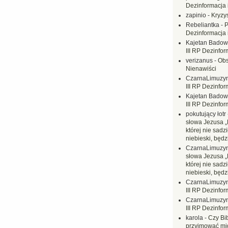
Dezinformacja 
zapinio
-
Kryzys
Rebeliantka
-
P
Dezinformacja 
Kajetan Badow
III RP Dezinfor
verizanus
-
Obs
Nienawiści
CzarnaLimuzy
III RP Dezinfor
Kajetan Badow
III RP Dezinfor
pokutujący łotr
słowa Jezusa „
której nie sadzi
niebieski, będ
CzarnaLimuzy
słowa Jezusa „
której nie sadzi
niebieski, będ
CzarnaLimuzy
III RP Dezinfor
CzarnaLimuzy
III RP Dezinfor
karola
-
Czy Bi
przyjmować mi