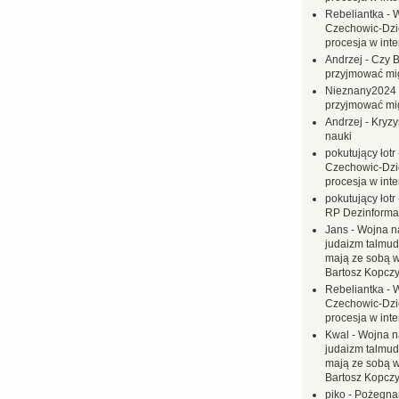
Rebeliantka
-
W
Czechowic-Dzie
procesja w inte
Andrzej
-
Czy B
przyjmować mi
Nieznany2024
przyjmować mi
Andrzej
-
Kryzy
nauki
pokutujący łotr
Czechowic-Dzie
procesja w inte
pokutujący łotr
RP Dezinformac
Jans
-
Wojna na
judaizm talmud
mają ze sobą 
Bartosz Kopczy
Rebeliantka
-
W
Czechowic-Dzie
procesja w inte
Kwal
-
Wojna n
judaizm talmud
mają ze sobą 
Bartosz Kopczy
piko
-
Pożegnan