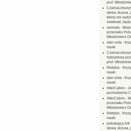
prof. Włodzimi
CzarnaLimuzy
słowa Jezusa „
której nie sadzi
niebieski, będ
sarmata
-
Wojn
przeciwko Polsc
Włodzimierz O
stan orda
-
Kryz
nauki
CzarnaLimuzy
hybrydowa prz
prof. Włodzimi
Nietytus
-
Kryzy
nauki
stan orda
-
Kryz
nauki
AlterCabrio
-
J
pochodzeniu C
AlterCabrio
-
W
przeciwko Polsc
Włodzimierz O
Nietytus
-
Kryzy
nauki
pokutujący łotr
słowa Jezusa „