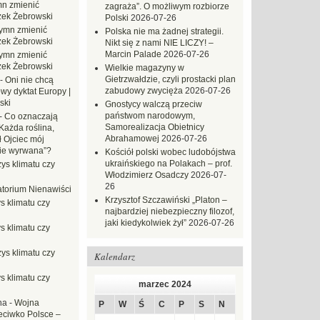
n zmienić
zagraża”. O możliwym rozbiorze
zek Żebrowski
Polski
2026-07-26
ymn zmienić
Polska nie ma żadnej strategii.
zek Żebrowski
Nikt się z nami NIE LICZY! –
Marcin Palade
2026-07-26
ymn zmienić
zek Żebrowski
Wielkie magazyny w
Gietrzwałdzie, czyli prostacki plan
-
Oni nie chcą
zabudowy zwycięża
2026-07-26
wy dyktat Europy |
ski
Gnostycy walczą przeciw
państwom narodowym,
-
Co oznaczają
Samorealizacja Obietnicy
Każda roślina,
Abrahamowej
2026-07-26
ł Ojciec mój
zie wyrwana”?
Kościół polski wobec ludobójstwa
ukraińskiego na Polakach – prof.
ys klimatu czy
Włodzimierz Osadczy
2026-07-
26
torium Nienawiści
Krzysztof Szczawiński „Platon –
s klimatu czy
najbardziej niebezpieczny filozof,
jaki kiedykolwiek żył”
2026-07-26
s klimatu czy
ys klimatu czy
Kalendarz
s klimatu czy
marzec 2024
na
-
Wojna
P
W
Ś
C
P
S
N
eciwko Polsce –