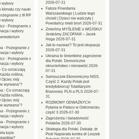
2026-07-31
i wybory
Fałsze Powstania
 klimatu czy nauki
Warszawskiego | Ludzie tego
ożegnanie z III RP
chcieli | Dzieci nie walczyły |
i wybory
Powstańcy mieli broń
2026-07-31
icz
-
Pożegnanie z
Zmieńmy MYŚLENIE o WOJSKU!
macja i wybory
Jesteśmy ZACOFANI! – Jacek
erwatorium
Hoga
2026-07-31
Jak to nazwać? To jest okupacja
na
-
Pożegnanie z
2026-07-31
macja i wybory
Ukraina to śmiertelne zagrożenie
icz
-
Pożegnanie z
dla Polski. Demoniczne
macja i wybory
okrucieństwo i nienawiść
2026-
-
Co oznaczają
07-31
Każda roślina,
Samouczek Ekonomiczny NISS.
ł Ojciec mój
Część 2. Każdy Polak jest
zie wyrwana”?
kredytobiorcą! Totalitaryzm
na
-
Co oznaczają
finansowy. PLN a PLS
2026-07-
Każda roślina,
31
ł Ojciec mój
ROZMOWY ODWAŻNYCH
zie wyrwana”?
Pytania w Pałacu w Ostromecku
na
-
Pożegnanie z
część 3
2026-07-30
macja i wybory
Zagrożenia i świadomość
na
-
Pożegnanie z
Polaków
2026-07-30
macja i wybory
Strategia dla Polski. Debata: dr
blia każe
Piotr Napierała kontra dr Leszek
grantów?