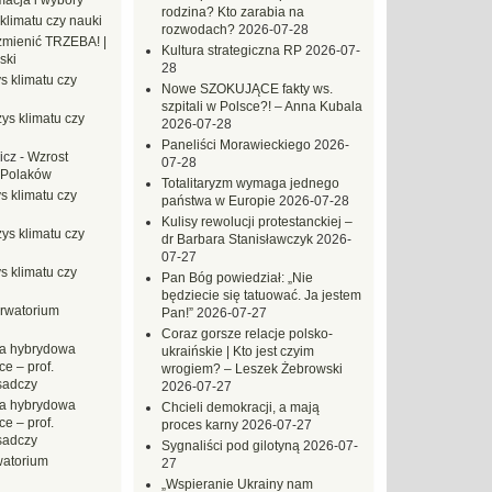
macja i wybory
rodzina? Kto zarabia na
klimatu czy nauki
rozwodach?
2026-07-28
mienić TRZEBA! |
Kultura strategiczna RP
2026-07-
ski
28
s klimatu czy
Nowe SZOKUJĄCE fakty ws.
szpitali w Polsce?! – Anna Kubala
ys klimatu czy
2026-07-28
Paneliści Morawieckiego
2026-
icz
-
Wzrost
07-28
 Polaków
Totalitaryzm wymaga jednego
s klimatu czy
państwa w Europie
2026-07-28
Kulisy rewolucji protestanckiej –
ys klimatu czy
dr Barbara Stanisławczyk
2026-
07-27
s klimatu czy
Pan Bóg powiedział: „Nie
będziecie się tatuować. Ja jestem
rwatorium
Pan!”
2026-07-27
Coraz gorsze relacje polsko-
a hybrydowa
ukraińskie | Kto jest czyim
e – prof.
wrogiem? – Leszek Żebrowski
sadczy
2026-07-27
a hybrydowa
Chcieli demokracji, a mają
e – prof.
proces karny
2026-07-27
sadczy
Sygnaliści pod gilotyną
2026-07-
atorium
27
„Wspieranie Ukrainy nam