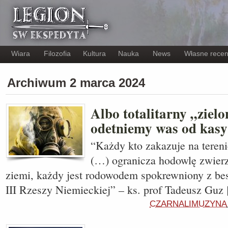
Wiara
Filozofia
Kultura
Nauka
News
Własne recen
Archiwum 2 marca 2024
Albo totalitarny „zielo
odetniemy was od kasy
“Każdy kto zakazuje na teren
(…) ogranicza hodowlę zwierzą
ziemi, każdy jest rodowodem spokrewniony z bes
III Rzeszy Niemieckiej” – ks. prof Tadeusz Guz
CZARNALIMUZYNA