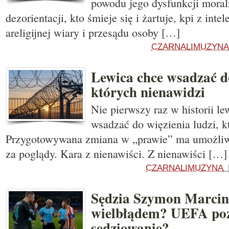
powodu jego dysfunkcji moral
dezorientacji, kto śmieje się i żartuje, kpi z int
areligijnej wiary i przesądu osoby […]
CZARNALIMUZYNA
Lewica chce wsadzać do
których nienawidzi
Nie pierwszy raz w historii l
wsadzać do więzienia ludzi, k
Przygotowywana zmiana w „prawie” ma umożliwi
za poglądy. Kara z nienawiści. Z nienawiści […]
CZARNALIMUZYNA
Sędzia Szymon Marcini
wielbłądem? UEFA po
sędziowanie?