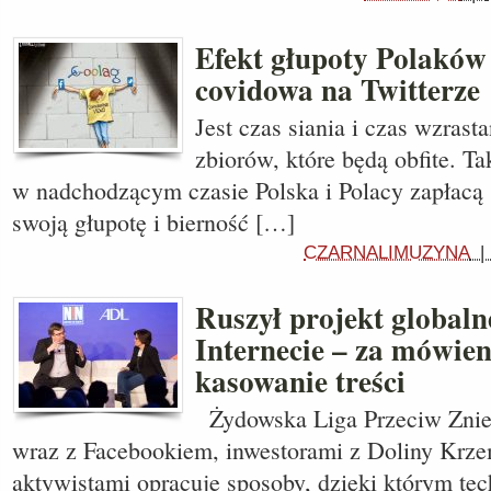
Efekt głupoty Polaków
covidowa na Twitterze
Jest czas siania i czas wzrast
zbiorów, które będą obfite. T
w nadchodzącym czasie Polska i Polacy zapłacą 
swoją głupotę i bierność […]
CZARNALIMUZYNA
Ruszył projekt globaln
Internecie – za mówien
kasowanie treści
Żydowska Liga Przeciw Zni
wraz z Facebookiem, inwestorami z Doliny Krz
aktywistami opracuje sposoby, dzięki którym te