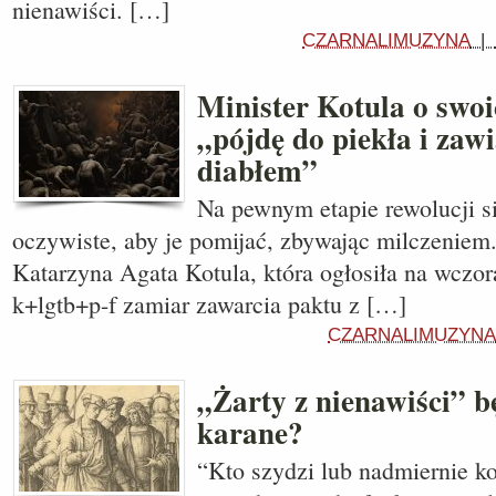
nienawiści. […]
CZARNALIMUZYNA
|
Minister Kotula o swoi
„pójdę do piekła i zawi
diabłem”
Na pewnym etapie rewolucji si
oczywiste, aby je pomijać, zbywając milczeniem
Katarzyna Agata Kotula, która ogłosiła na wczor
k+lgtb+p-f zamiar zawarcia paktu z […]
CZARNALIMUZYNA
„Żarty z nienawiści” b
karane?
“Kto szydzi lub nadmiernie k