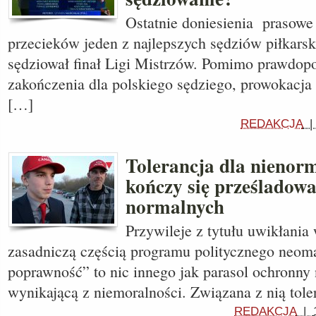
Ostatnie doniesienia prasow
przecieków jeden z najlepszych sędziów piłkarsk
sędziował finał Ligi Mistrzów. Pomimo prawdo
zakończenia dla polskiego sędziego, prowokacja
[…]
REDAKCJA
Tolerancja dla nienor
kończy się prześladow
normalnych
Przywileje z tytułu uwikłania 
zasadniczą częścią programu politycznego neoma
poprawność” to nic innego jak parasol ochronny 
wynikającą z niemoralności. Związana z nią tol
REDAKCJA
|