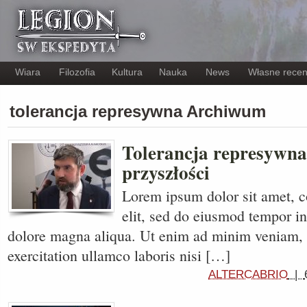
Wiara
Filozofia
Kultura
Nauka
News
Własne recen
tolerancja represywna Archiwum
Tolerancja represywna 
przyszłości
Lorem ipsum dolor sit amet, c
elit, sed do eiusmod tempor in
dolore magna aliqua. Ut enim ad minim veniam, 
exercitation ullamco laboris nisi […]
ALTERCABRIO
|