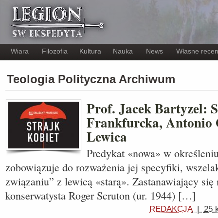
Wiara
Filozofia
Kultura
Nauka
News
Własne recen
Teologia Polityczna Archiwum
Prof. Jacek Bartyzel: 
Frankfurcka, Antonio
Lewica
Predykat «nowa» w określeni
zobowiązuje do rozważenia jej specyfiki, wszela
związaniu” z lewicą «starą». Zastanawiający się 
konserwatysta Roger Scruton (ur. 1944) […]
REDAKCJA
|
25 