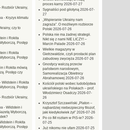
proces karny
2026-07-27
-
Rozbiór Ukrainy,
Sygnaliści pod gilotyną
2026-07-
27
na
-
Kryzys klimatu
„Wspieranie Ukrainy nam
zagraża”. O możliwym rozbiorze
krainy, czy to
Polski
2026-07-26
Polska nie ma żadnej strategii.
tein i Rokita
Nikt się z nami NIE LICZY! –
Wyborczą. Postęp
Marcin Palade
2026-07-26
Wielkie magazyny w
tein i Rokita
Gietrzwałdzie, czyli prostacki plan
Wyborczą. Postęp
zabudowy zwycięża
2026-07-26
Gnostycy walczą przeciw
in i Rokita mówią
państwom narodowym,
zą. Postęp czy
Samorealizacja Obietnicy
Abrahamowej
2026-07-26
-
Wildstein i Rokita
Kościół polski wobec ludobójstwa
Wyborczą. Postęp
ukraińskiego na Polakach – prof.
Włodzimierz Osadczy
2026-07-
-
Rozbiór Ukrainy,
26
Krzysztof Szczawiński „Platon –
na
-
Wildstein i
najbardziej niebezpieczny filozof,
Gazetą Wyborczą.
jaki kiedykolwiek żył”
2026-07-26
adek?
Po co IM rozłam w PiS-ie?
2026-
ildstein i Rokita
07-25
Wyborczą. Postęp
Już nikomu nie ufam
2026-07-25