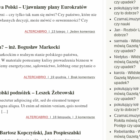
czy upadek?
wa Polski – Ujawniamy plany Eurokratów
pokutujący łotr
czy to dobrze?
ni – czy tylko tak nam się mówi? Czy państwo, które nie
CzarnaLimuzy
i własnych decyzji, może mówić o suwerenności? Czy
czy nauki
Jan
-
Rozbiór U
ALTERCABRIO
|
13 lutego
|
Jeden komentarz
dobrze?
sarmata
-
Wilds
m? – inż. Bogusław Markocki
mówią Gazetą 
czy upadek?
kockim o realnym stanie polskiego państwa,
Nietytus
-
Wilds
i. W materiale poruszamy kulisy prowadzenia biznesu w
mówią Gazetą 
blemy energetyczne, sądownictwo, lobbing oraz pytanie o
czy upadek?
karola
-
Wildste
ALTERCABRIO
|
19 grudnia
|
Brak komentarzy
Gazetą Wyborc
upadek?
pokutujący łotr
 Polski podnóżek – Leszek Żebrowski
mówią Gazetą 
czy upadek?
sectetur adipiscing elit, sed do eiusmod tempor
pokutujący łotr
magna aliqua. Ut enim ad minim veniam, quis nostrud
czy to dobrze?
i […]
CzarnaLimuzy
ALTERCABRIO
|
18 listopada
|
3 komentarze
Rokita mówią 
Postęp czy up
artosz Kopczyński, Jan Pospieszalski
Rebeliantka
-
W
mówią Gazetą 