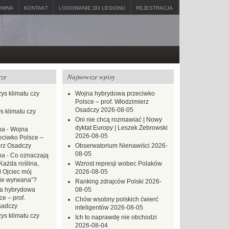
ÓWNA
KONTAKT
LOGOWANIE DO LEGIONU
REJESTRACJA
rze
Najnowsze wpisy
ys klimatu czy
Wojna hybrydowa przeciwko
Polsce – prof. Włodzimierz
Osadczy
2026-08-05
s klimatu czy
Oni nie chcą rozmawiać | Nowy
dyktat Europy | Leszek Żebrowski
na
-
Wojna
2026-08-05
eciwko Polsce –
erz Osadczy
Obserwatorium Nienawiści
2026-
08-05
na
-
Co oznaczają
Każda roślina,
Wzrost represji wobec Polaków
ł Ojciec mój
2026-08-05
zie wyrwana”?
Ranking zdrajców Polski
2026-
a hybrydowa
08-05
e – prof.
Chów wsobny polskich ćwierć
sadczy
inteligentów
2026-08-05
ys klimatu czy
Ich to naprawdę nie obchodzi
2026-08-04