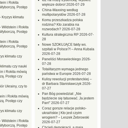
Idź na mszę trydencką. Wybierz
tein i Rokita
większe dobro!
2026-07-29
Wyborczą. Postęp
China-Maxxing według
multipolarystów
2026-07-28
-
Kryzys klimatu
Komu przeszkadza polska
rodzina? Kto zarabia na
-
Wildstein i Rokita
rozwodach?
2026-07-28
Wyborczą. Postęp
Kultura strategiczna RP
2026-07-
28
tein i Rokita
Nowe SZOKUJĄCE fakty ws.
Wyborczą. Postęp
szpitali w Polsce?! – Anna Kubala
2026-07-28
ys klimatu czy
Paneliści Morawieckiego
2026-
07-28
 klimatu czy nauki
Totalitaryzm wymaga jednego
in i Rokita mówią
państwa w Europie
2026-07-28
zą. Postęp czy
Kulisy rewolucji protestanckiej –
dr Barbara Stanisławczyk
2026-
ór Ukrainy, czy to
07-27
Pan Bóg powiedział: „Nie
tein i Rokita mówią
będziecie się tatuować. Ja jestem
zą. Postęp czy
Pan!”
2026-07-27
Coraz gorsze relacje polsko-
ys klimatu czy
ukraińskie | Kto jest czyim
wrogiem? – Leszek Żebrowski
-
Wildstein i Rokita
2026-07-27
Wyborczą. Postęp
Chcieli demokracji, a mają