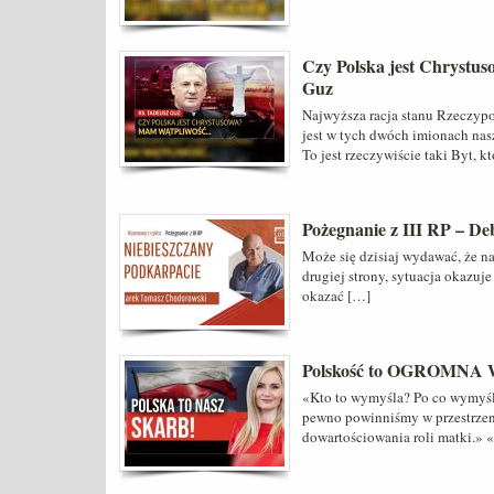
Czy Polska jest Chrystu
Guz
Najwyższa racja stanu Rzeczypos
jest w tych dwóch imionach nas
To jest rzeczywiście taki Byt, k
Pożegnanie z III RP – Deb
Może się dzisiaj wydawać, że na
drugiej strony, sytuacja okazuje
okazać […]
Polskość to OGROMNA 
«Kto to wymyśla? Po co wymyśl
pewno powinniśmy w przestrzeni
dowartościowania roli matki.» «