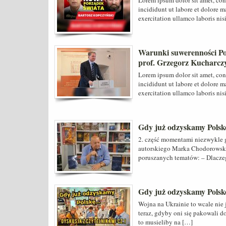
Lorem ipsum dolor sit amet, con
incididunt ut labore et dolore 
exercitation ullamco laboris nis
Warunki suwerenności Po
prof. Grzegorz Kucharcz
Lorem ipsum dolor sit amet, con
incididunt ut labore et dolore 
exercitation ullamco laboris nis
Gdy już odzyskamy Polsk
2. część momentami niezwykle g
autorskiego Marka Chodorowskie
poruszanych tematów: – Dlacze
Gdy już odzyskamy Polsk
Wojna na Ukrainie to wcale nie 
teraz, gdyby oni się pakowali d
to musieliby na […]