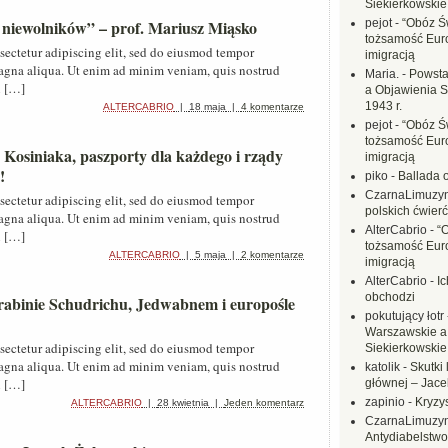
Siekierkowskie 
k niewolników” – prof. Mariusz Miąsko
pejot
-
“Obóz Św
tożsamość Eur
sectetur adipiscing elit, sed do eiusmod tempor
imigracją
magna aliqua. Ut enim ad minim veniam, quis nostrud
Maria.
-
Powsta
i […]
a Objawienia S
1943 r.
ALTERCABRIO
|
18 maja
|
4 komentarze
pejot
-
“Obóz Św
tożsamość Eur
 Kosiniaka, paszporty dla każdego i rządy
imigracją
!
piko
-
Ballada 
CzarnaLimuzy
sectetur adipiscing elit, sed do eiusmod tempor
polskich ćwierć
magna aliqua. Ut enim ad minim veniam, quis nostrud
AlterCabrio
-
“
i […]
tożsamość Eur
ALTERCABRIO
|
5 maja
|
2 komentarze
imigracją
AlterCabrio
-
I
obchodzi
rabinie Schudrichu, Jedwabnem i europośle
pokutujący łotr
Warszawskie a
sectetur adipiscing elit, sed do eiusmod tempor
Siekierkowskie 
magna aliqua. Ut enim ad minim veniam, quis nostrud
katolik
-
Skutki 
i […]
głównej – Jac
zapinio
-
Kryzys
ALTERCABRIO
|
28 kwietnia
|
Jeden komentarz
CzarnaLimuzy
Antydiabelstwo