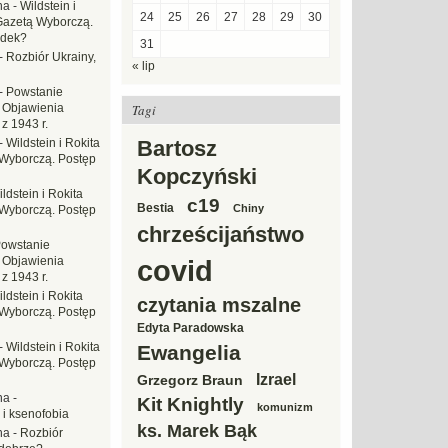
na
-
Wildstein i
24
25
26
27
28
29
30
Gazetą Wyborczą.
adek?
31
-
Rozbiór Ukrainy,
« lip
-
Powstanie
 Objawienia
Tagi
z 1943 r.
-
Wildstein i Rokita
Bartosz
Wyborczą. Postęp
Kopczyński
ldstein i Rokita
c19
Bestia
Chiny
Wyborczą. Postęp
chrześcijaństwo
owstanie
 Objawienia
covid
z 1943 r.
ldstein i Rokita
czytania mszalne
Wyborczą. Postęp
Edyta Paradowska
-
Wildstein i Rokita
Ewangelia
Wyborczą. Postęp
Izrael
Grzegorz Braun
na
-
Kit Knightly
komunizm
 i ksenofobia
ks. Marek Bąk
na
-
Rozbiór