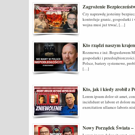
Zagrożenie Bezpieczeńst
Czy naprawdę jesteśmy bezpiecz
kontroluje granic, gospodarki 
wojna musi już trwać, […]
Kto rządzi naszym kraje
Rozmowa z inż. Bogusławem Mar
gospodarki i przedsiębiorczośc
Polsce, bariery systemowe, pro
[…]
Kto, jak i kiedy zrobił z
Lorem ipsum dolor sit amet, con
incididunt ut labore et dolore 
exercitation ullamco laboris nis
Nowy Porządek Świata – B