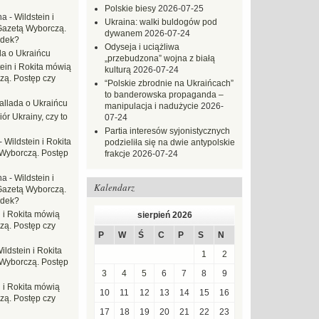
Polskie biesy
2026-07-25
na
-
Wildstein i
Ukraina: walki buldogów pod
Gazetą Wyborczą.
dywanem
2026-07-24
adek?
Odyseja i uciążliwa
da o Ukraińcu
„przebudzona” wojna z białą
tein i Rokita mówią
kulturą
2026-07-24
zą. Postęp czy
“Polskie zbrodnie na Ukraińcach”
to banderowska propaganda –
allada o Ukraińcu
manipulacja i nadużycie
2026-
ór Ukrainy, czy to
07-24
Partia interesów syjonistycznych
-
Wildstein i Rokita
podzieliła się na dwie antypolskie
Wyborczą. Postęp
frakcje
2026-07-24
na
-
Wildstein i
Kalendarz
Gazetą Wyborczą.
adek?
n i Rokita mówią
sierpień 2026
zą. Postęp czy
P
W
Ś
C
P
S
N
ildstein i Rokita
1
2
Wyborczą. Postęp
3
4
5
6
7
8
9
n i Rokita mówią
10
11
12
13
14
15
16
zą. Postęp czy
17
18
19
20
21
22
23