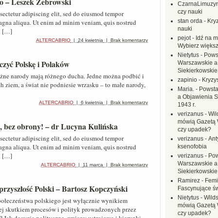
go – Leszek Żebrowski
CzarnaLimuzy
czy nauki
sectetur adipiscing elit, sed do eiusmod tempor
stan orda
-
Kryz
magna aliqua. Ut enim ad minim veniam, quis nostrud
nauki
i […]
pejot
-
Idź na m
ALTERCABRIO
|
24 kwietnia
|
Brak komentarzy
Wybierz większ
Nietytus
-
Pows
zczyć Polskę i Polaków
Warszawskie a
Siekierkowskie 
 różne narody mają różnego ducha. Jedne można podbić i
zapinio
-
Kryzys
ch ziem, a świat nie podniesie wrzasku – to małe narody,
Maria.
-
Powsta
a Objawienia S
ALTERCABRIO
|
6 kwietnia
|
Brak komentarzy
1943 r.
verizanus
-
Wil
mówią Gazetą 
, bez obrony! – dr Lucyna Kulińska
czy upadek?
sectetur adipiscing elit, sed do eiusmod tempor
verizanus
-
Ant
magna aliqua. Ut enim ad minim veniam, quis nostrud
ksenofobia
i […]
verizanus
-
Pow
Warszawskie a
ALTERCABRIO
|
11 marca
|
Brak komentarzy
Siekierkowskie 
Ramirez
-
Femi
przyszłość Polski – Bartosz Kopczyński
Fascynujące ś
Nietytus
-
Wilds
ołeczeństwa polskiego jest wyłącznie wynikiem
mówią Gazetą 
zej skutkiem procesów i polityk prowadzonych przez
czy upadek?