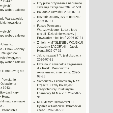
z 1943 r.
Czy piąte przykazanie naprawdę
iętych” i
zakazuje zabijania?
2026-07-31
opy wobec zalewu
Ballada o Ukraińcu
2026-07-31
Rozbiór Ukrainy, czy to dobrze?
nie Warszawskie
2026-07-31
iekierkowskie z
Fałsze Powstania
Warszawskiego | Ludzie tego
iętych” i
chcieli | Dzieci nie walczyły |
opy wobec zalewu
Powstańcy mieli broń
2026-07-31
Zmieńmy MYŚLENIE o WOJSKU!
o Ukraińcu
Jesteśmy ZACOFANI! – Jacek
na
-
Chów wsobny
Hoga
2026-07-31
 inteligentów
Jak to nazwać? To jest okupacja
Obóz Świętych” i
2026-07-31
opy wobec zalewu
Ukraina to śmiertelne zagrożenie
dla Polski. Demoniczne
ch to naprawdę nie
okrucieństwo i nienawiść
2026-
07-31
-
Powstanie
Samouczek Ekonomiczny NISS.
 Objawienia
Część 2. Każdy Polak jest
z 1943 r.
kredytobiorcą! Totalitaryzm
likwidacji kary
finansowy. PLN a PLS
2026-07-
ek Hoga
31
 klimatu czy nauki
ROZMOWY ODWAŻNYCH
na
-
Pytania w Pałacu w Ostromecku
 i ksenofobia
część 3
2026-07-30