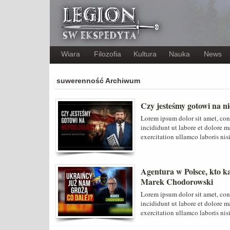
Wiara
Filozofia
Kultura
Nauka
News
suwerenność Archiwum
Czy jesteśmy gotowi na n
Lorem ipsum dolor sit amet, con
incididunt ut labore et dolore 
exercitation ullamco laboris nis
Agentura w Polsce, kto 
Marek Chodorowski
Lorem ipsum dolor sit amet, con
incididunt ut labore et dolore 
exercitation ullamco laboris nis