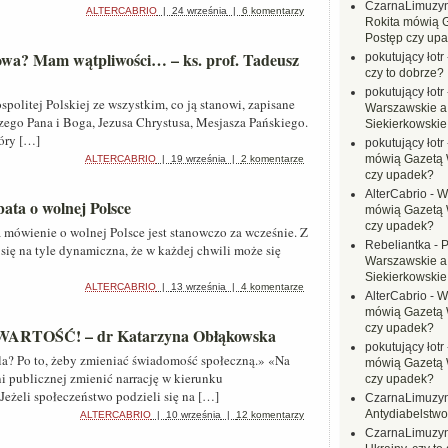
CzarnaLimuzy
ALTERCABRIO
|
24 września
|
6 komentarzy
Rokita mówią 
Postęp czy up
sowa? Mam wątpliwości… – ks. prof. Tadeusz
pokutujący łotr
czy to dobrze?
pokutujący łotr
politej Polskiej ze wszystkim, co ją stanowi, zapisane
Warszawskie a
zego Pana i Boga, Jezusa Chrystusa, Mesjasza Pańskiego.
Siekierkowskie 
tóry […]
pokutujący łotr
mówią Gazetą 
ALTERCABRIO
|
19 września
|
2 komentarze
czy upadek?
AlterCabrio
-
Wi
ata o wolnej Polsce
mówią Gazetą 
czy upadek?
 mówienie o wolnej Polsce jest stanowczo za wcześnie. Z
Rebeliantka
-
P
 się na tyle dynamiczna, że w każdej chwili może się
Warszawskie a
Siekierkowskie 
ALTERCABRIO
|
13 września
|
4 komentarze
AlterCabrio
-
Wi
mówią Gazetą 
czy upadek?
WARTOŚĆ! – dr Katarzyna Obłąkowska
pokutujący łotr
a? Po to, żeby zmieniać świadomość społeczną.» «Na
mówią Gazetą 
 publicznej zmienić narrację w kierunku
czy upadek?
Jeżeli społeczeństwo podzieli się na […]
CzarnaLimuzy
Antydiabelstwo
ALTERCABRIO
|
10 września
|
12 komentarzy
CzarnaLimuzy