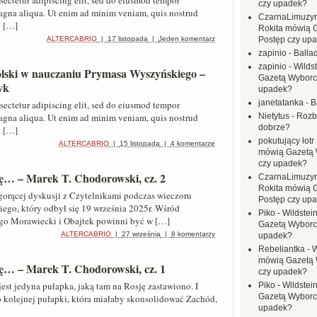
sectetur adipiscing elit, sed do eiusmod tempor
czy upadek?
magna aliqua. Ut enim ad minim veniam, quis nostrud
CzarnaLimuzy
i […]
Rokita mówią 
ALTERCABRIO
|
17 listopada
|
Jeden komentarz
Postęp czy up
zapinio
-
Balla
zapinio
-
Wilds
lski w nauczaniu Prymasa Wyszyńskiego –
Gazetą Wyborc
yk
upadek?
janetatanka
-
B
sectetur adipiscing elit, sed do eiusmod tempor
magna aliqua. Ut enim ad minim veniam, quis nostrud
Nietytus
-
Rozbi
dobrze?
i […]
pokutujący łotr
ALTERCABRIO
|
15 listopada
|
4 komentarze
mówią Gazetą 
czy upadek?
ę… – Marek T. Chodorowski, cz. 2
CzarnaLimuzy
Rokita mówią 
orącej dyskusji z Czytelnikami podczas wieczoru
Postęp czy up
go, który odbył się 19 września 2025r. Wśród
Piko
-
Wildstei
go Morawiecki i Obajtek powinni być w […]
Gazetą Wyborc
ALTERCABRIO
|
27 września
|
8 komentarzy
upadek?
Rebeliantka
-
W
mówią Gazetą 
ę… – Marek T. Chodorowski, cz. 1
czy upadek?
jest jedyna pułapka, jaką tam na Rosję zastawiono. I
Piko
-
Wildstei
Gazetą Wyborc
o kolejnej pułapki, która miałaby skonsolidować Zachód,
upadek?