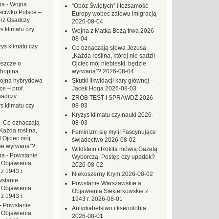
na
-
Wojna
“Obóz Świętych” i tożsamość
eciwko Polsce –
Europy wobec zalewu imigracją
erz Osadczy
2026-08-04
s klimatu czy
Wojna z Matką Bożą trwa
2026-
08-04
ys klimatu czy
Co oznaczają słowa Jezusa
„Każda roślina, której nie sadził
eszcze o
Ojciec mój niebieski, będzie
hopina
wyrwana”?
2026-08-04
ojna hybrydowa
Skutki likwidacji kary głównej –
e – prof.
Jacek Hoga
2026-08-03
sadczy
ZRÓB TEST I SPRAWDŹ
2026-
s klimatu czy
08-03
Kryzys klimatu czy nauki
2026-
-
Co oznaczają
08-03
Każda roślina,
Feminizm się myli! Fascynujące
ł Ojciec mój
świadectwo
2026-08-02
zie wyrwana”?
Wildstein i Rokita mówią Gazetą
na
-
Powstanie
Wyborczą. Postęp czy upadek?
 Objawienia
2026-08-02
z 1943 r.
Niekoszerny Krym
2026-08-02
stanie
Powstanie Warszawskie a
 Objawienia
Objawienia Siekierkowskie z
z 1943 r.
1943 r.
2026-08-01
-
Powstanie
Antydiabelstwo i ksenofobia
 Objawienia
2026-08-01