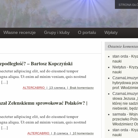
STRONA GŁ
Własne recenzje
Grupy i kluby
O portalu
Wpłaty
Ostatnie komenta
stan orda
-
Kryz
nauki
iepodległość? – Bartosz Kopczyński
Nietytus
-
Kryzy
sectetur adipiscing elit, sed do eiusmod tempor
nauki
magna aliqua. Ut enim ad minim veniam, quis nostrud
CzarnaLimuzy
i […]
hybrydowa prz
prof. Włodzimi
ALTERCABRIO
|
13 czerwca
|
Brak komentarzy
CzarnaLimuzy
słowa Jezusa „
kazał Zełenskiemu sprowokować Polaków? |
której nie sadzi
niebieski, będ
sarmata
-
Wojn
sectetur adipiscing elit, sed do eiusmod tempor
przeciwko Polsc
magna aliqua. Ut enim ad minim veniam, quis nostrud
Włodzimierz O
i […]
stan orda
-
Kryz
ALTERCABRIO
|
8 czerwca
|
10 komentarzy
nauki