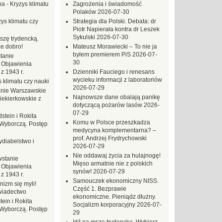
na
-
Kryzys klimatu
Zagrożenia i świadomość
Polaków
2026-07-30
ys klimatu czy
Strategia dla Polski. Debata: dr
Piotr Napierała kontra dr Leszek
Sykulski
2026-07-30
szę trydencką.
e dobro!
Mateusz Morawiecki – To nie ja
byłem premierem PiS
2026-07-
tanie
30
 Objawienia
z 1943 r.
Dzienniki Fauciego i renesans
wycieku informacji z laboratoriów
 klimatu czy nauki
2026-07-29
nie Warszawskie
Najnowsze dane obalają panikę
iekierkowskie z
dotyczącą pożarów lasów
2026-
07-29
dstein i Rokita
Komu w Polsce przeszkadza
Wyborczą. Postęp
medycyna komplementarna? –
prof. Andrzej Frydrychowski
ydiabelstwo i
2026-07-29
Nie oddawaj życia za hulajnogę!
stanie
Mięso armatnie nie z polskich
 Objawienia
synów!
2026-07-29
z 1943 r.
Samouczek ekonomiczny NISS.
nizm się myli!
Część 1. Bezprawie
wiadectwo
ekonomiczne. Pieniądz dłużny.
tein i Rokita
Socjalizm korporacyjny
2026-07-
Wyborczą. Postęp
29