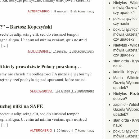
a? Jak decyzje polityczne, zmiany ustrojowe i kierunki
Nietytus
-
Wilds
mówią Gazetą 
ALTERCABRIO
|
9 marca
|
Brak komentarzy
czy upadek?
pokutujący łotr
czy nauki
i?” – Bartosz Kopczyński
pokutujący łotr
sectetur adipiscing elit, sed do eiusmod tempor
mówią Gazetą 
magna aliqua. Ut enim ad minim veniam, quis nostrud
czy upadek?
i […]
Nietytus
-
Wilds
mówią Gazetą 
ALTERCABRIO
|
7 marca
|
Brak komentarzy
czy upadek?
stan orda
-
Kryz
yli kiedy prawdziwie Polacy powstaną…
nauki
katolik
-
Kryzys
śmy nie chcieli niepodległości? A może się jej boimy?
Maria.
-
Wildste
ętrzny szef pochyla się nad sprawami, które nas od
Gazetą Wyborc
upadek?
ALTERCABRIO
|
23 lutego
|
2 komentarze
Nietytus
-
Rozbi
dobrze?
suchej nitki na SAFE
zapinio
-
Wilds
Gazetą Wyborc
sectetur adipiscing elit, sed do eiusmod tempor
upadek?
magna aliqua. Ut enim ad minim veniam, quis nostrud
stan orda
-
Kryz
i […]
nauki
ALTERCABRIO
|
20 lutego
|
7 komentarzy
pokutujący łotr
mówią Gazetą 