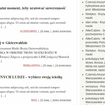
CzarnaLimuzy
hybrydowa prz
Ostatni moment, żeby uratować suwerenność
prof. Włodzimi
Nietytus
-
Kryzy
sectetur adipiscing elit, sed do eiusmod tempor
nauki
magna aliqua. Ut enim ad minim veniam, quis nostrud
stan orda
-
Kryz
nauki
i […]
AlterCabrio
-
J
ALTERCABRIO
|
29 maja
|
Jeden komentarz
pochodzeniu C
AlterCabrio
-
W
j w Gietrzwałdzie
przeciwko Polsc
Włodzimierz O
ktuarium Matki Bożej Gietrzwałdzkiej
Nietytus
-
Kryzy
KA W OBRONIE TRONU MATKI BOŻEJ W
nauki
ęta} Zdjęcia z pielgrzymki LINK [zdjęcia] Materiał
pokutujący łotr
…]
słowa Jezusa „
REBELIANTKA
|
25 maja
|
14 komentarzy
której nie sadzi
niebieski, będ
CzarnaLimuzy
H LUDZI – wybierz swoją ścieżkę
Warszawskie a
Siekierkowskie 
verizanus
-
Pow
sectetur adipiscing elit, sed do eiusmod tempor
Warszawskie a
magna aliqua. Ut enim ad minim veniam, quis nostrud
Siekierkowskie 
i […]
pokutujący łotr
NISS
|
22 maja
|
Jeden komentarz
Warszawskie a