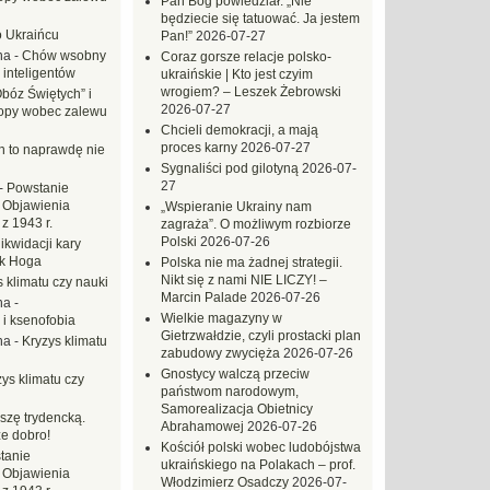
Pan Bóg powiedział: „Nie
będziecie się tatuować. Ja jestem
o Ukraińcu
Pan!”
2026-07-27
na
-
Chów wsobny
Coraz gorsze relacje polsko-
 inteligentów
ukraińskie | Kto jest czyim
wrogiem? – Leszek Żebrowski
Obóz Świętych” i
2026-07-27
opy wobec zalewu
Chcieli demokracji, a mają
proces karny
2026-07-27
ch to naprawdę nie
Sygnaliści pod gilotyną
2026-07-
27
-
Powstanie
 Objawienia
„Wspieranie Ukrainy nam
z 1943 r.
zagraża”. O możliwym rozbiorze
Polski
2026-07-26
likwidacji kary
ek Hoga
Polska nie ma żadnej strategii.
Nikt się z nami NIE LICZY! –
 klimatu czy nauki
Marcin Palade
2026-07-26
na
-
Wielkie magazyny w
 i ksenofobia
Gietrzwałdzie, czyli prostacki plan
na
-
Kryzys klimatu
zabudowy zwycięża
2026-07-26
Gnostycy walczą przeciw
ys klimatu czy
państwom narodowym,
Samorealizacja Obietnicy
szę trydencką.
Abrahamowej
2026-07-26
e dobro!
Kościół polski wobec ludobójstwa
tanie
ukraińskiego na Polakach – prof.
 Objawienia
Włodzimierz Osadczy
2026-07-