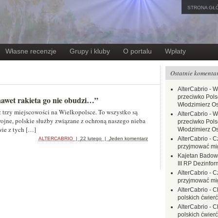
STRONA GŁ
Własne recenzje
Grupy i kluby
O portalu
Wpłaty
Ostatnie komenta
AlterCabrio
-
W
przeciwko Polsc
awet rakieta go nie obudzi…”
Włodzimierz O
 trzy miejscowości na Wielkopolsce. To wszystko są
AlterCabrio
-
W
brojne, polskie służby związane z ochroną naszego nieba
przeciwko Polsc
wie z tych […]
Włodzimierz O
AlterCabrio
-
C
ALTERCABRIO
|
22 lutego
|
Jeden komentarz
przyjmować mi
Kajetan Badow
III RP Dezinfor
AlterCabrio
-
C
przyjmować mi
AlterCabrio
-
C
polskich ćwierć
AlterCabrio
-
C
polskich ćwierć