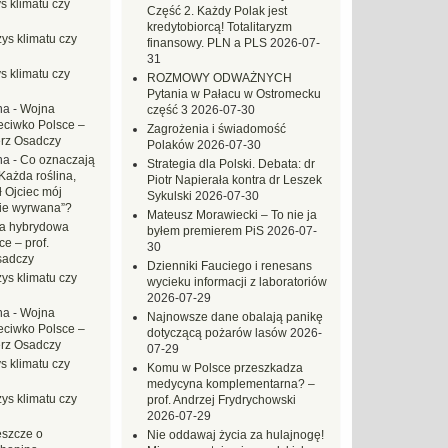
s klimatu czy
Część 2. Każdy Polak jest
kredytobiorcą! Totalitaryzm
ys klimatu czy
finansowy. PLN a PLS
2026-07-
31
s klimatu czy
ROZMOWY ODWAŻNYCH
Pytania w Pałacu w Ostromecku
na
-
Wojna
część 3
2026-07-30
eciwko Polsce –
Zagrożenia i świadomość
erz Osadczy
Polaków
2026-07-30
na
-
Co oznaczają
Strategia dla Polski. Debata: dr
Każda roślina,
Piotr Napierała kontra dr Leszek
ł Ojciec mój
Sykulski
2026-07-30
zie wyrwana”?
Mateusz Morawiecki – To nie ja
a hybrydowa
byłem premierem PiS
2026-07-
e – prof.
30
sadczy
Dzienniki Fauciego i renesans
ys klimatu czy
wycieku informacji z laboratoriów
2026-07-29
na
-
Wojna
Najnowsze dane obalają panikę
eciwko Polsce –
dotyczącą pożarów lasów
2026-
erz Osadczy
07-29
s klimatu czy
Komu w Polsce przeszkadza
medycyna komplementarna? –
ys klimatu czy
prof. Andrzej Frydrychowski
2026-07-29
eszcze o
Nie oddawaj życia za hulajnogę!