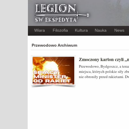
Wiara
Filozofia
Kultura
Nauka
News
Przewodowo Archiwum
Zmoczony karton czyli „n
Przewodowo, Bydgoszcz, a teraz
miejsca, których polskie siły z
nie obroniły przed rakietami. D