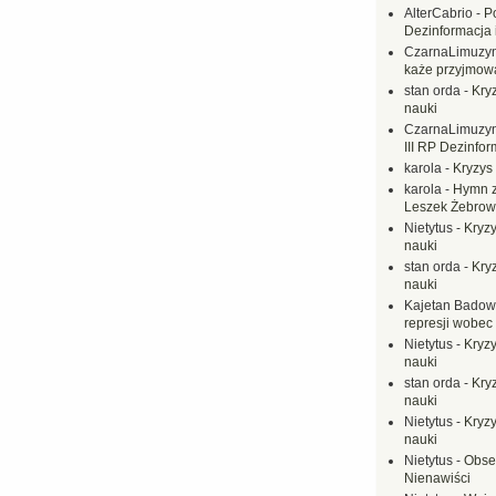
AlterCabrio
-
P
Dezinformacja 
CzarnaLimuzy
każe przyjmow
stan orda
-
Kryz
nauki
CzarnaLimuzy
III RP Dezinfor
karola
-
Kryzys 
karola
-
Hymn z
Leszek Żebrow
Nietytus
-
Kryzy
nauki
stan orda
-
Kryz
nauki
Kajetan Badow
represji wobec
Nietytus
-
Kryzy
nauki
stan orda
-
Kryz
nauki
Nietytus
-
Kryzy
nauki
Nietytus
-
Obse
Nienawiści