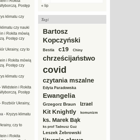
tein i Rokita
Wyborczą. Postęp
« lip
ys klimatu czy
Tagi
 klimatu czy nauki
Bartosz
in i Rokita mówią
zą. Postęp czy
Kopczyński
c19
ór Ukrainy, czy to
Bestia
Chiny
chrześcijaństwo
tein i Rokita mówią
zą. Postęp czy
covid
ys klimatu czy
czytania mszalne
-
Wildstein i Rokita
Edyta Paradowska
Wyborczą. Postęp
Ewangelia
-
Rozbiór Ukrainy,
Izrael
Grzegorz Braun
Kit Knightly
komunizm
na
-
Kryzys klimatu
ks. Marek Bąk
krainy, czy to
ks prof Tadeusz Guz
Leszek Żebrowski
tein i Rokita