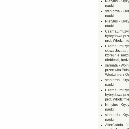
Nietytus
-
Kryzy
nauki
stan orda
-
Kryz
nauki
Nietytus
-
Kryzy
nauki
CzarnaLimuzy
hybrydowa prz
prof. Włodzimi
CzarnaLimuzy
słowa Jezusa „
której nie sadzi
niebieski, będ
sarmata
-
Wojn
przeciwko Polsc
Włodzimierz O
stan orda
-
Kryz
nauki
CzarnaLimuzy
hybrydowa prz
prof. Włodzimi
Nietytus
-
Kryzy
nauki
stan orda
-
Kryz
nauki
AlterCabrio
-
J