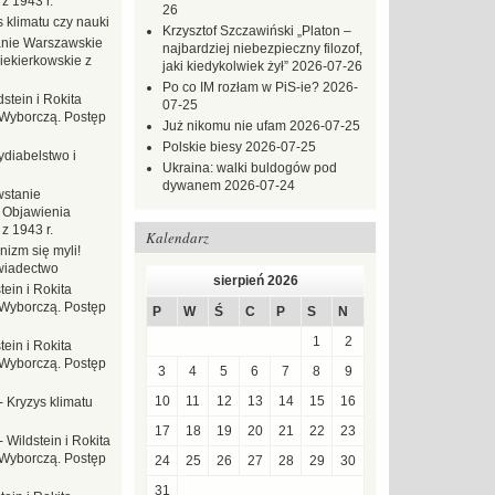
z 1943 r.
26
 klimatu czy nauki
Krzysztof Szczawiński „Platon –
nie Warszawskie
najbardziej niebezpieczny filozof,
iekierkowskie z
jaki kiedykolwiek żył”
2026-07-26
Po co IM rozłam w PiS-ie?
2026-
dstein i Rokita
07-25
Wyborczą. Postęp
Już nikomu nie ufam
2026-07-25
Polskie biesy
2026-07-25
ydiabelstwo i
Ukraina: walki buldogów pod
dywanem
2026-07-24
stanie
 Objawienia
z 1943 r.
Kalendarz
nizm się myli!
wiadectwo
sierpień 2026
tein i Rokita
Wyborczą. Postęp
P
W
Ś
C
P
S
N
1
2
tein i Rokita
Wyborczą. Postęp
3
4
5
6
7
8
9
10
11
12
13
14
15
16
-
Kryzys klimatu
17
18
19
20
21
22
23
-
Wildstein i Rokita
Wyborczą. Postęp
24
25
26
27
28
29
30
31