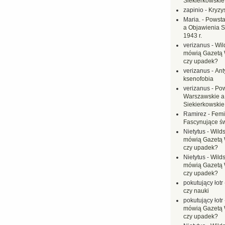
Siekierkowskie 
zapinio
-
Kryzys
Maria.
-
Powsta
a Objawienia S
1943 r.
verizanus
-
Wil
mówią Gazetą 
czy upadek?
verizanus
-
Ant
ksenofobia
verizanus
-
Pow
Warszawskie a
Siekierkowskie 
Ramirez
-
Femi
Fascynujące ś
Nietytus
-
Wilds
mówią Gazetą 
czy upadek?
Nietytus
-
Wilds
mówią Gazetą 
czy upadek?
pokutujący łotr
czy nauki
pokutujący łotr
mówią Gazetą 
czy upadek?