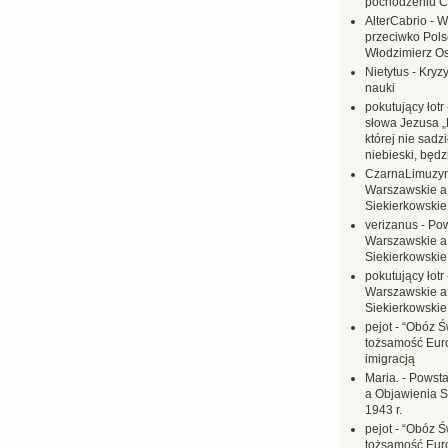
pochodzeniu C
AlterCabrio
-
W
przeciwko Polsc
Włodzimierz O
Nietytus
-
Kryzy
nauki
pokutujący łotr
słowa Jezusa „
której nie sadzi
niebieski, będ
CzarnaLimuzy
Warszawskie a
Siekierkowskie 
verizanus
-
Pow
Warszawskie a
Siekierkowskie 
pokutujący łotr
Warszawskie a
Siekierkowskie 
pejot
-
“Obóz Św
tożsamość Eur
imigracją
Maria.
-
Powsta
a Objawienia S
1943 r.
pejot
-
“Obóz Św
tożsamość Eur