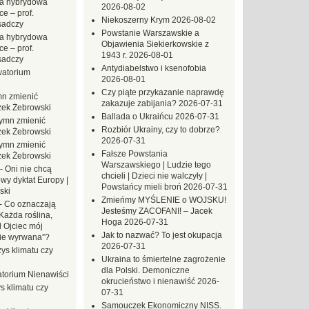
a hybrydowa
2026-08-02
e – prof.
Niekoszerny Krym
2026-08-02
sadczy
Powstanie Warszawskie a
a hybrydowa
Objawienia Siekierkowskie z
e – prof.
1943 r.
2026-08-01
sadczy
Antydiabelstwo i ksenofobia
atorium
2026-08-01
Czy piąte przykazanie naprawdę
n zmienić
zakazuje zabijania?
2026-07-31
zek Żebrowski
Ballada o Ukraińcu
2026-07-31
ymn zmienić
Rozbiór Ukrainy, czy to dobrze?
zek Żebrowski
2026-07-31
ymn zmienić
Fałsze Powstania
zek Żebrowski
Warszawskiego | Ludzie tego
-
Oni nie chcą
chcieli | Dzieci nie walczyły |
wy dyktat Europy |
Powstańcy mieli broń
2026-07-31
ski
Zmieńmy MYŚLENIE o WOJSKU!
-
Co oznaczają
Jesteśmy ZACOFANI! – Jacek
Każda roślina,
Hoga
2026-07-31
ł Ojciec mój
Jak to nazwać? To jest okupacja
zie wyrwana”?
2026-07-31
ys klimatu czy
Ukraina to śmiertelne zagrożenie
dla Polski. Demoniczne
torium Nienawiści
okrucieństwo i nienawiść
2026-
s klimatu czy
07-31
Samouczek Ekonomiczny NISS.