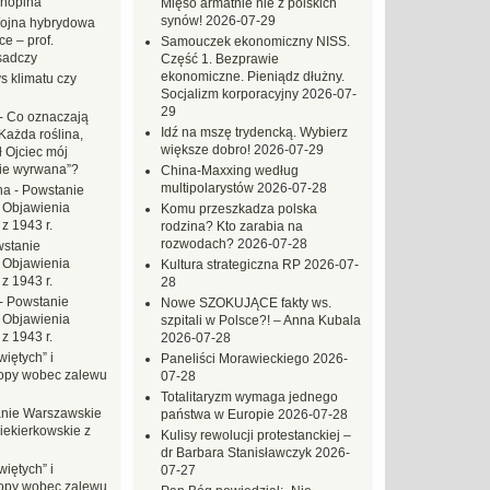
hopina
Mięso armatnie nie z polskich
synów!
2026-07-29
ojna hybrydowa
e – prof.
Samouczek ekonomiczny NISS.
sadczy
Część 1. Bezprawie
ekonomiczne. Pieniądz dłużny.
s klimatu czy
Socjalizm korporacyjny
2026-07-
29
-
Co oznaczają
Idź na mszę trydencką. Wybierz
Każda roślina,
większe dobro!
2026-07-29
ł Ojciec mój
zie wyrwana”?
China-Maxxing według
multipolarystów
2026-07-28
na
-
Powstanie
 Objawienia
Komu przeszkadza polska
z 1943 r.
rodzina? Kto zarabia na
rozwodach?
2026-07-28
stanie
 Objawienia
Kultura strategiczna RP
2026-07-
z 1943 r.
28
-
Powstanie
Nowe SZOKUJĄCE fakty ws.
 Objawienia
szpitali w Polsce?! – Anna Kubala
z 1943 r.
2026-07-28
iętych” i
Paneliści Morawieckiego
2026-
opy wobec zalewu
07-28
Totalitaryzm wymaga jednego
nie Warszawskie
państwa w Europie
2026-07-28
iekierkowskie z
Kulisy rewolucji protestanckiej –
dr Barbara Stanisławczyk
2026-
iętych” i
07-27
opy wobec zalewu