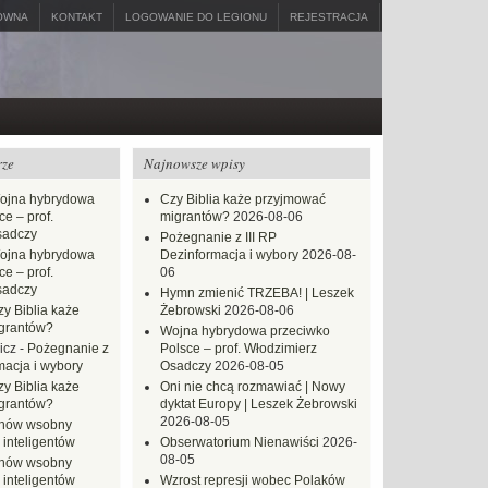
ÓWNA
KONTAKT
LOGOWANIE DO LEGIONU
REJESTRACJA
rze
Najnowsze wpisy
ojna hybrydowa
Czy Biblia każe przyjmować
e – prof.
migrantów?
2026-08-06
sadczy
Pożegnanie z III RP
ojna hybrydowa
Dezinformacja i wybory
2026-08-
e – prof.
06
sadczy
Hymn zmienić TRZEBA! | Leszek
zy Biblia każe
Żebrowski
2026-08-06
grantów?
Wojna hybrydowa przeciwko
icz
-
Pożegnanie z
Polsce – prof. Włodzimierz
macja i wybory
Osadczy
2026-08-05
zy Biblia każe
Oni nie chcą rozmawiać | Nowy
grantów?
dyktat Europy | Leszek Żebrowski
2026-08-05
hów wsobny
 inteligentów
Obserwatorium Nienawiści
2026-
08-05
hów wsobny
 inteligentów
Wzrost represji wobec Polaków