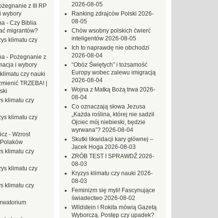
2026-08-05
ożegnanie z III RP
i wybory
Ranking zdrajców Polski
2026-
08-05
na
-
Czy Biblia
ać migrantów?
Chów wsobny polskich ćwierć
inteligentów
2026-08-05
ys klimatu czy
Ich to naprawdę nie obchodzi
2026-08-04
na
-
Pożegnanie z
macja i wybory
“Obóz Świętych” i tożsamość
Europy wobec zalewu imigracją
klimatu czy nauki
2026-08-04
mienić TRZEBA! |
Wojna z Matką Bożą trwa
2026-
ski
08-04
s klimatu czy
Co oznaczają słowa Jezusa
„Każda roślina, której nie sadził
ys klimatu czy
Ojciec mój niebieski, będzie
wyrwana”?
2026-08-04
icz
-
Wzrost
Skutki likwidacji kary głównej –
 Polaków
Jacek Hoga
2026-08-03
s klimatu czy
ZRÓB TEST I SPRAWDŹ
2026-
08-03
ys klimatu czy
Kryzys klimatu czy nauki
2026-
08-03
s klimatu czy
Feminizm się myli! Fascynujące
świadectwo
2026-08-02
rwatorium
Wildstein i Rokita mówią Gazetą
Wyborczą. Postęp czy upadek?