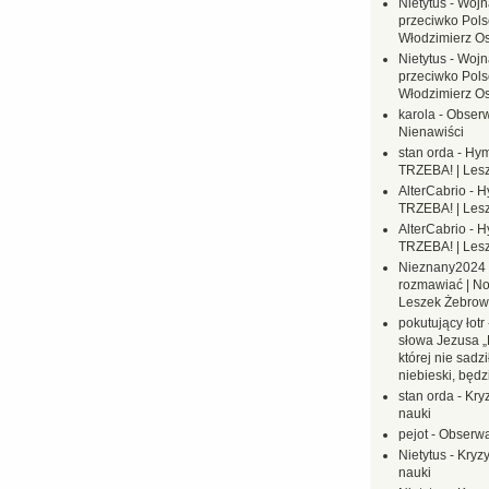
Nietytus
-
Wojn
przeciwko Polsc
Włodzimierz O
Nietytus
-
Wojn
przeciwko Polsc
Włodzimierz O
karola
-
Obserw
Nienawiści
stan orda
-
Hym
TRZEBA! | Les
AlterCabrio
-
H
TRZEBA! | Les
AlterCabrio
-
H
TRZEBA! | Les
Nieznany2024
rozmawiać | No
Leszek Żebrow
pokutujący łotr
słowa Jezusa „
której nie sadzi
niebieski, będ
stan orda
-
Kryz
nauki
pejot
-
Obserwa
Nietytus
-
Kryzy
nauki