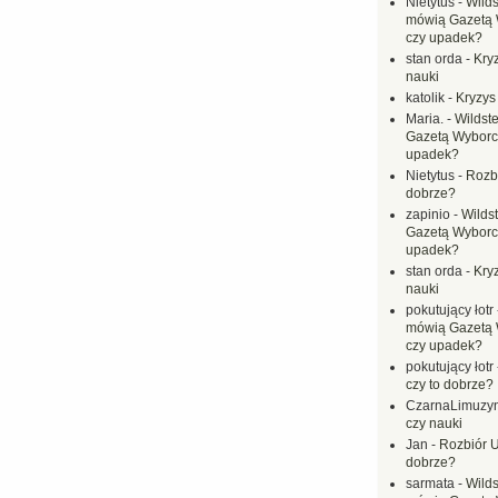
Nietytus
-
Wilds
mówią Gazetą 
czy upadek?
stan orda
-
Kryz
nauki
katolik
-
Kryzys
Maria.
-
Wildste
Gazetą Wyborc
upadek?
Nietytus
-
Rozbi
dobrze?
zapinio
-
Wilds
Gazetą Wyborc
upadek?
stan orda
-
Kryz
nauki
pokutujący łotr
mówią Gazetą 
czy upadek?
pokutujący łotr
czy to dobrze?
CzarnaLimuzy
czy nauki
Jan
-
Rozbiór U
dobrze?
sarmata
-
Wilds