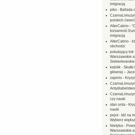
imigracją
piko
-
Ballada 
CzarnaLimuzy
polskich ćwierć
AlterCabrio
-
“
tożsamość Eur
imigracją
AlterCabrio
-
I
obchodzi
pokutujący łotr
Warszawskie a
Siekierkowskie 
katolik
-
Skutki 
głównej – Jac
zapinio
-
Kryzys
CzarnaLimuzy
Antydiabelstwo
CzarnaLimuzy
czy nauki
stan orda
-
Kryz
nauki
pejot
-
Idź na m
Wybierz większ
Nietytus
-
Pows
Warszawskie a