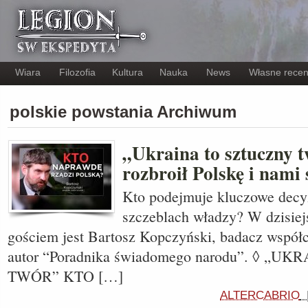
Wiara
Filozofia
Kultura
Nauka
News
Własne recen
polskie powstania Archiwum
„Ukraina to sztuczny 
rozbroił Polskę i nami 
Kto podejmuje kluczowe decy
szczeblach władzy? W dzisie
gościem jest Bartosz Kopczyński, badacz współc
autor “Poradnika świadomego narodu”. ◊ „
TWÓR” KTO […]
ALTERCABRIO