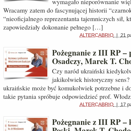
wymagało nieporównanie większ
Wracamy zatem do fascynującej historii “czarno
“nieoficjalnego reprezentanta tajemniczych sił, k
zapowiedziały dokonanie pełnego […]
ALTERCABRIO
|
21 p
Pożegnanie z III RP – 
Osadczy, Marek T. Ch
Czy naród ukraiński kiedykol
jakikolwiek historyczny sens
ukraińskie może być komukolwiek potrzebne i do
takie pytania spróbuje odpowiedzieć prof. Włod
ALTERCABRIO
|
17 p
Pożegnanie z III RP – 
Pęski, Marek T. Chodo