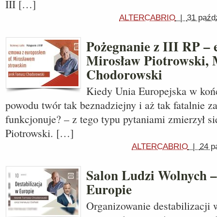
III […]
ALTERCABRIO
|
31 paźd
Pożegnanie z III RP – 
Mirosław Piotrowski, 
Chodorowski
Kiedy Unia Europejska w koń
powodu twór tak beznadziejny i aż tak fatalnie z
funkcjonuje? – z tego typu pytaniami zmierzył si
Piotrowski. […]
ALTERCABRIO
|
24 p
Salon Ludzi Wolnych –
Europie
Organizowanie destabilizacji