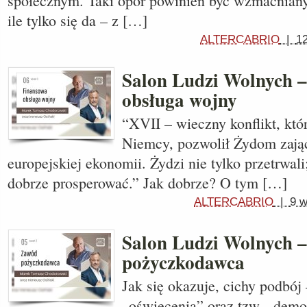
społecznym. Taki opór powinien być wzmacniany
ile tylko się da – z […]
ALTERCABRIO
|
1
Salon Ludzi Wolnych 
obsługa wojny
“XVII – wieczny konflikt, któ
Niemcy, pozwolił Żydom zająć
europejskiej ekonomii. Żydzi nie tylko przetrwali
dobrze prosperować.” Jak dobrze? O tym […]
ALTERCABRIO
|
9 w
Salon Ludzi Wolnych 
pożyczkodawca
Jak się okazuje, cichy podbój
„oświecenia” oraz tzw. „demo