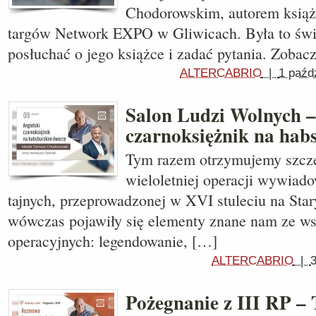
Chodorowskim, autorem książ
targów Network EXPO w Gliwicach. Była to świe
posłuchać o jego książce i zadać pytania. Zobac
ALTERCABRIO
|
1 paźd
Salon Ludzi Wolnych –
czarnoksiężnik na ha
Tym razem otrzymujemy szcz
wieloletniej operacji wywiado
tajnych, przeprowadzonej w XVI stuleciu na Sta
wówczas pojawiły się elementy znane nam ze ws
operacyjnych: legendowanie, […]
ALTERCABRIO
|
Pożegnanie z III RP –