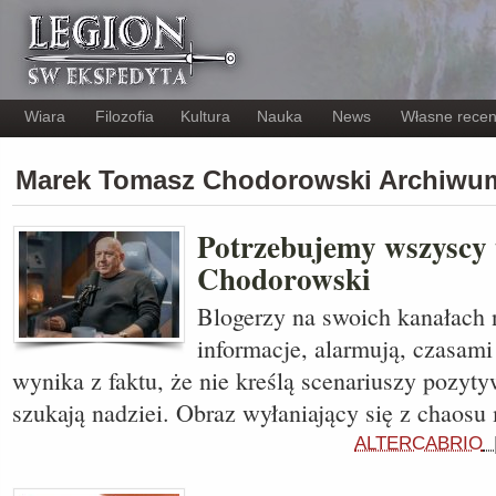
Wiara
Filozofia
Kultura
Nauka
News
Własne recen
Marek Tomasz Chodorowski Archiwu
Potrzebujemy wszyscy 
Chodorowski
Blogerzy na swoich kanałach n
informacje, alarmują, czasami
wynika z faktu, że nie kreślą scenariuszy pozyt
szukają nadziei. Obraz wyłaniający się z chaosu
ALTERCABRIO