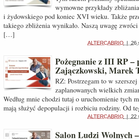
wymowne przykłady zbliżania 
i żydowskiego pod koniec XVI wieku. Także prz
takiego zbliżenia wynikało. Naszą uwagę zwróc
[…]
ALTERCABRIO
|
26 
Pożegnanie z III RP – 
Zajączkowski, Marek 
RZ: Postrzegam to w szerszej
zaplanowanych wielkich zmian
Według mnie chodzi tutaj o uruchomienie tych 
mają służyć depopulacji i rozbiciu rodziny. Od t
ALTERCABRIO
|
22 
Salon Ludzi Wolnych 