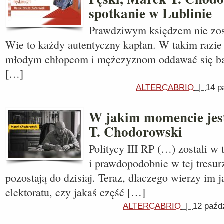
spotkanie w Lublinie
Prawdziwym księdzem nie zost
Wie to każdy autentyczny kapłan. W takim razie
młodym chłopcom i mężczyznom oddawać się bar
[…]
ALTERCABRIO
|
14 p
W jakim momencie jes
T. Chodorowski
Politycy III RP (…) zostali w
i prawdopodobnie w tej tresur
pozostają do dzisiaj. Teraz, dlaczego wierzy im 
elektoratu, czy jakaś część […]
ALTERCABRIO
|
12 paźd