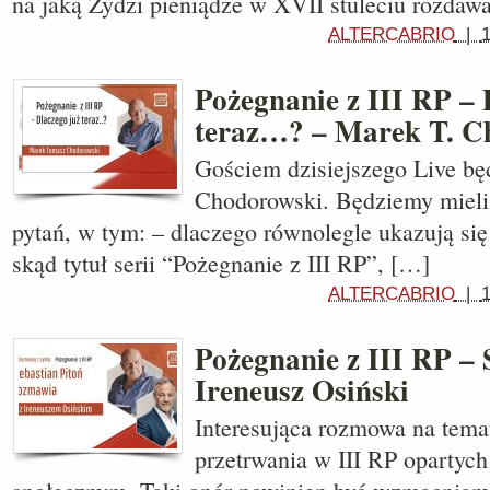
na jaką Żydzi pieniądze w XVII stuleciu rozdawa
ALTERCABRIO
|
Pożegnanie z III RP – 
teraz…? – Marek T. 
Gościem dzisiejszego Live b
Chodorowski. Będziemy mieli
pytań, w tym: – dlaczego równolegle ukazują się 
skąd tytuł serii “Pożegnanie z III RP”, […]
ALTERCABRIO
|
Pożegnanie z III RP – 
Ireneusz Osiński
Interesująca rozmowa na tema
przetrwania w III RP opartyc