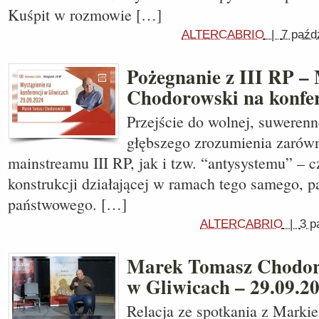
Kuśpit w rozmowie […]
ALTERCABRIO
|
7 paźd
Pożegnanie z III RP –
Chodorowski na konfer
Przejście do wolnej, suweren
głębszego zrozumienia zarówn
mainstreamu III RP, jak i tzw. “antysystemu” – c
konstrukcji działającej w ramach tego samego, p
państwowego. […]
ALTERCABRIO
|
3 p
Marek Tomasz Chodoro
w Gliwicach – 29.09.2
Relacja ze spotkania z Mark