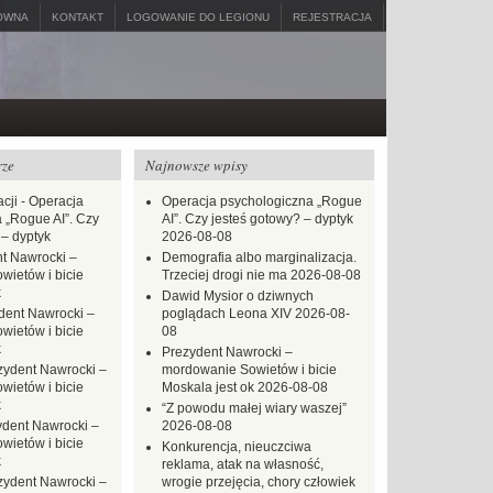
ÓWNA
KONTAKT
LOGOWANIE DO LEGIONU
REJESTRACJA
rze
Najnowsze wpisy
cji
-
Operacja
Operacja psychologiczna „Rogue
 „Rogue AI”. Czy
AI”. Czy jesteś gotowy? – dyptyk
 – dyptyk
2026-08-08
t Nawrocki –
Demografia albo marginalizacja.
ietów i bicie
Trzeciej drogi nie ma
2026-08-08
k
Dawid Mysior o dziwnych
dent Nawrocki –
poglądach Leona XIV
2026-08-
ietów i bicie
08
k
Prezydent Nawrocki –
zydent Nawrocki –
mordowanie Sowietów i bicie
ietów i bicie
Moskala jest ok
2026-08-08
k
“Z powodu małej wiary waszej”
ydent Nawrocki –
2026-08-08
ietów i bicie
Konkurencja, nieuczciwa
k
reklama, atak na własność,
zydent Nawrocki –
wrogie przejęcia, chory człowiek