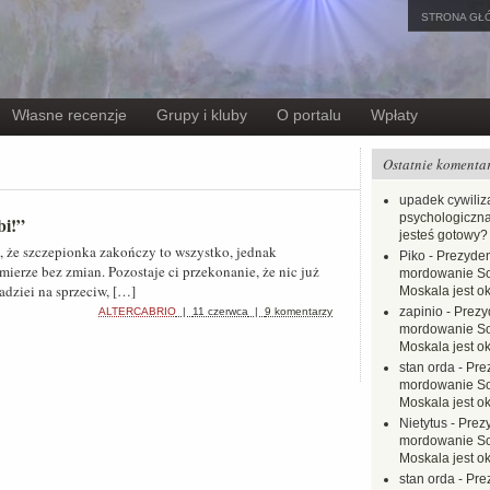
STRONA GŁ
Własne recenzje
Grupy i kluby
O portalu
Wpłaty
Ostatnie komenta
upadek cywiliza
psychologiczna
bi!”
jesteś gotowy?
 że szczepionka zakończy to wszystko, jednak
Piko
-
Prezyden
mierze bez zmian. Pozostaje ci przekonanie, że nic już
mordowanie Sow
adziei na sprzeciw, […]
Moskala jest o
zapinio
-
Prezy
ALTERCABRIO
|
11 czerwca
|
9 komentarzy
mordowanie Sow
Moskala jest o
stan orda
-
Pre
mordowanie Sow
Moskala jest o
Nietytus
-
Prez
mordowanie Sow
Moskala jest o
stan orda
-
Pre