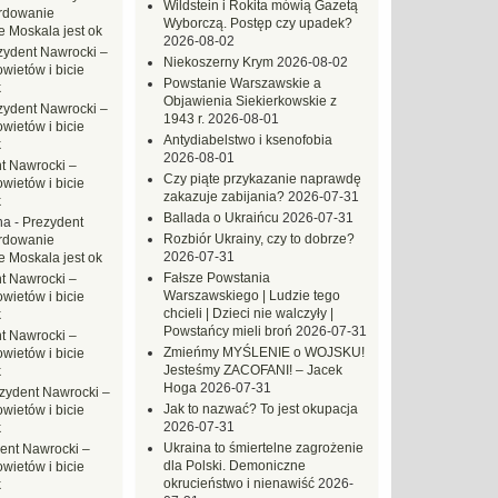
Wildstein i Rokita mówią Gazetą
rdowanie
Wyborczą. Postęp czy upadek?
e Moskala jest ok
2026-08-02
zydent Nawrocki –
Niekoszerny Krym
2026-08-02
ietów i bicie
Powstanie Warszawskie a
k
Objawienia Siekierkowskie z
zydent Nawrocki –
1943 r.
2026-08-01
ietów i bicie
Antydiabelstwo i ksenofobia
k
2026-08-01
t Nawrocki –
Czy piąte przykazanie naprawdę
ietów i bicie
zakazuje zabijania?
2026-07-31
k
Ballada o Ukraińcu
2026-07-31
na
-
Prezydent
Rozbiór Ukrainy, czy to dobrze?
rdowanie
2026-07-31
e Moskala jest ok
Fałsze Powstania
t Nawrocki –
Warszawskiego | Ludzie tego
ietów i bicie
chcieli | Dzieci nie walczyły |
k
Powstańcy mieli broń
2026-07-31
t Nawrocki –
Zmieńmy MYŚLENIE o WOJSKU!
ietów i bicie
Jesteśmy ZACOFANI! – Jacek
k
Hoga
2026-07-31
zydent Nawrocki –
Jak to nazwać? To jest okupacja
ietów i bicie
2026-07-31
k
Ukraina to śmiertelne zagrożenie
ent Nawrocki –
dla Polski. Demoniczne
ietów i bicie
okrucieństwo i nienawiść
2026-
k