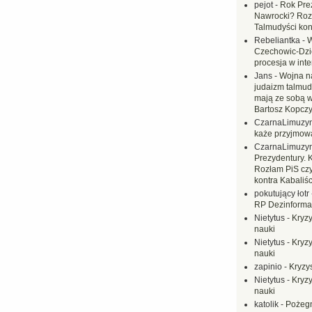
pejot
-
Rok Prez
Nawrocki? Rozł
Talmudyści kon
Rebeliantka
-
W
Czechowic-Dzie
procesja w inte
Jans
-
Wojna na
judaizm talmud
mają ze sobą 
Bartosz Kopczy
CzarnaLimuzy
każe przyjmow
CzarnaLimuzy
Prezydentury. 
Rozłam PiS czy
kontra Kabaliśc
pokutujący łotr
RP Dezinformac
Nietytus
-
Kryzy
nauki
Nietytus
-
Kryzy
nauki
zapinio
-
Kryzys
Nietytus
-
Kryzy
nauki
katolik
-
Pożegn