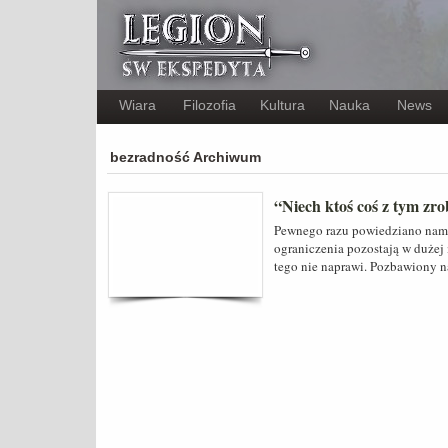
Wiara
Filozofia
Kultura
Nauka
News
bezradność Archiwum
“Niech ktoś coś z tym zro
Pewnego razu powiedziano nam,
ograniczenia pozostają w dużej 
tego nie naprawi. Pozbawiony n