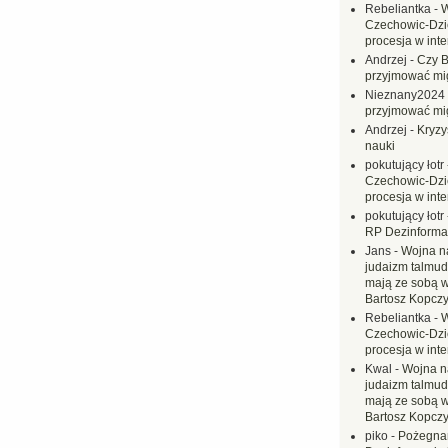
Rebeliantka
-
W
Czechowic-Dzie
procesja w inte
Andrzej
-
Czy B
przyjmować mi
Nieznany2024
przyjmować mi
Andrzej
-
Kryzy
nauki
pokutujący łotr
Czechowic-Dzie
procesja w inte
pokutujący łotr
RP Dezinformac
Jans
-
Wojna na
judaizm talmud
mają ze sobą 
Bartosz Kopczy
Rebeliantka
-
W
Czechowic-Dzie
procesja w inte
Kwal
-
Wojna n
judaizm talmud
mają ze sobą 
Bartosz Kopczy
piko
-
Pożegnan