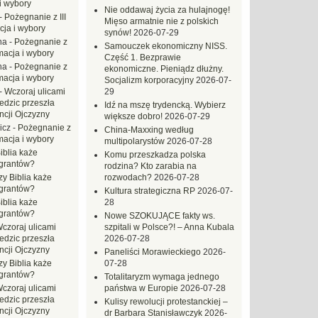
i wybory
Nie oddawaj życia za hulajnogę!
-
Pożegnanie z III
Mięso armatnie nie z polskich
ja i wybory
synów!
2026-07-29
na
-
Pożegnanie z
Samouczek ekonomiczny NISS.
macja i wybory
Część 1. Bezprawie
na
-
Pożegnanie z
ekonomiczne. Pieniądz dłużny.
macja i wybory
Socjalizm korporacyjny
2026-07-
-
Wczoraj ulicami
29
dzic przeszła
Idź na mszę trydencką. Wybierz
ncji Ojczyzny
większe dobro!
2026-07-29
icz
-
Pożegnanie z
China-Maxxing według
macja i wybory
multipolarystów
2026-07-28
iblia każe
Komu przeszkadza polska
grantów?
rodzina? Kto zarabia na
zy Biblia każe
rozwodach?
2026-07-28
grantów?
Kultura strategiczna RP
2026-07-
iblia każe
28
grantów?
Nowe SZOKUJĄCE fakty ws.
czoraj ulicami
szpitali w Polsce?! – Anna Kubala
dzic przeszła
2026-07-28
ncji Ojczyzny
Paneliści Morawieckiego
2026-
zy Biblia każe
07-28
grantów?
Totalitaryzm wymaga jednego
czoraj ulicami
państwa w Europie
2026-07-28
dzic przeszła
Kulisy rewolucji protestanckiej –
ncji Ojczyzny
dr Barbara Stanisławczyk
2026-