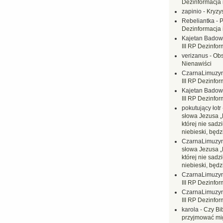
Dezinformacja 
zapinio
-
Kryzys
Rebeliantka
-
P
Dezinformacja 
Kajetan Badow
III RP Dezinfor
verizanus
-
Obs
Nienawiści
CzarnaLimuzy
III RP Dezinfor
Kajetan Badow
III RP Dezinfor
pokutujący łotr
słowa Jezusa „
której nie sadzi
niebieski, będ
CzarnaLimuzy
słowa Jezusa „
której nie sadzi
niebieski, będ
CzarnaLimuzy
III RP Dezinfor
CzarnaLimuzy
III RP Dezinfor
karola
-
Czy Bi
przyjmować mi