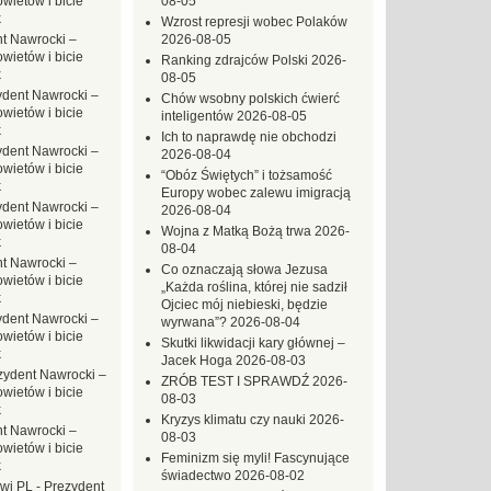
ietów i bicie
08-05
k
Wzrost represji wobec Polaków
t Nawrocki –
2026-08-05
ietów i bicie
Ranking zdrajców Polski
2026-
k
08-05
ydent Nawrocki –
Chów wsobny polskich ćwierć
ietów i bicie
inteligentów
2026-08-05
k
Ich to naprawdę nie obchodzi
ydent Nawrocki –
2026-08-04
ietów i bicie
“Obóz Świętych” i tożsamość
k
Europy wobec zalewu imigracją
ydent Nawrocki –
2026-08-04
ietów i bicie
Wojna z Matką Bożą trwa
2026-
k
08-04
t Nawrocki –
Co oznaczają słowa Jezusa
ietów i bicie
„Każda roślina, której nie sadził
k
Ojciec mój niebieski, będzie
ydent Nawrocki –
wyrwana”?
2026-08-04
ietów i bicie
Skutki likwidacji kary głównej –
k
Jacek Hoga
2026-08-03
zydent Nawrocki –
ZRÓB TEST I SPRAWDŹ
2026-
ietów i bicie
08-03
k
Kryzys klimatu czy nauki
2026-
t Nawrocki –
08-03
ietów i bicie
Feminizm się myli! Fascynujące
k
świadectwo
2026-08-02
owi PL
-
Prezydent