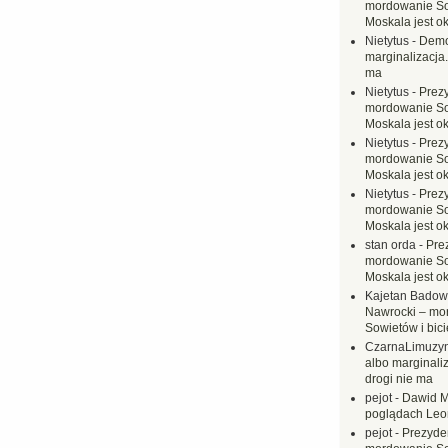
mordowanie Sow
Moskala jest o
Nietytus
-
Demo
marginalizacja.
ma
Nietytus
-
Prez
mordowanie Sow
Moskala jest o
Nietytus
-
Prez
mordowanie Sow
Moskala jest o
Nietytus
-
Prez
mordowanie Sow
Moskala jest o
stan orda
-
Pre
mordowanie Sow
Moskala jest o
Kajetan Badow
Nawrocki – mo
Sowietów i bici
CzarnaLimuzy
albo marginaliz
drogi nie ma
pejot
-
Dawid M
poglądach Leo
pejot
-
Prezyde