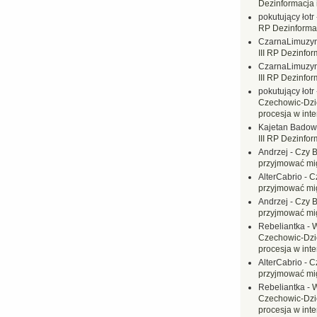
Dezinformacja 
pokutujący łotr
RP Dezinformac
CzarnaLimuzy
III RP Dezinfor
CzarnaLimuzy
III RP Dezinfor
pokutujący łotr
Czechowic-Dzie
procesja w inte
Kajetan Badow
III RP Dezinfor
Andrzej
-
Czy B
przyjmować mi
AlterCabrio
-
C
przyjmować mi
Andrzej
-
Czy B
przyjmować mi
Rebeliantka
-
W
Czechowic-Dzie
procesja w inte
AlterCabrio
-
C
przyjmować mi
Rebeliantka
-
W
Czechowic-Dzie
procesja w inte