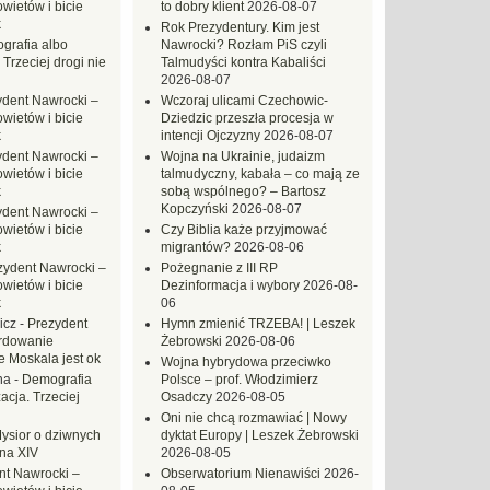
ietów i bicie
to dobry klient
2026-08-07
k
Rok Prezydentury. Kim jest
grafia albo
Nawrocki? Rozłam PiS czyli
 Trzeciej drogi nie
Talmudyści kontra Kabaliści
2026-08-07
ydent Nawrocki –
Wczoraj ulicami Czechowic-
ietów i bicie
Dziedzic przeszła procesja w
k
intencji Ojczyzny
2026-08-07
ydent Nawrocki –
Wojna na Ukrainie, judaizm
ietów i bicie
talmudyczny, kabała – co mają ze
k
sobą wspólnego? – Bartosz
Kopczyński
2026-08-07
ydent Nawrocki –
ietów i bicie
Czy Biblia każe przyjmować
k
migrantów?
2026-08-06
zydent Nawrocki –
Pożegnanie z III RP
ietów i bicie
Dezinformacja i wybory
2026-08-
k
06
icz
-
Prezydent
Hymn zmienić TRZEBA! | Leszek
rdowanie
Żebrowski
2026-08-06
e Moskala jest ok
Wojna hybrydowa przeciwko
na
-
Demografia
Polsce – prof. Włodzimierz
acja. Trzeciej
Osadczy
2026-08-05
Oni nie chcą rozmawiać | Nowy
ysior o dziwnych
dyktat Europy | Leszek Żebrowski
na XIV
2026-08-05
nt Nawrocki –
Obserwatorium Nienawiści
2026-