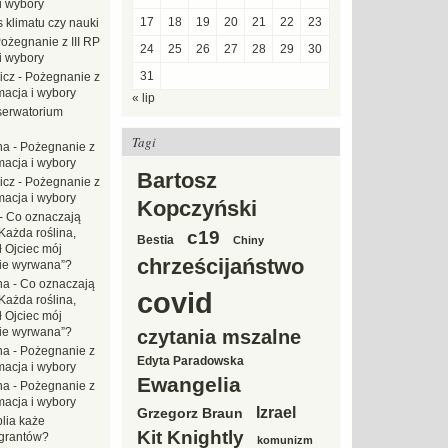
i wybory
17
18
19
20
21
22
23
 klimatu czy nauki
ożegnanie z III RP
24
25
26
27
28
29
30
i wybory
31
icz
-
Pożegnanie z
macja i wybory
« lip
erwatorium
Tagi
na
-
Pożegnanie z
macja i wybory
Bartosz
icz
-
Pożegnanie z
macja i wybory
Kopczyński
-
Co oznaczają
Każda roślina,
c19
Bestia
Chiny
ł Ojciec mój
chrześcijaństwo
zie wyrwana”?
na
-
Co oznaczają
covid
Każda roślina,
ł Ojciec mój
zie wyrwana”?
czytania mszalne
na
-
Pożegnanie z
Edyta Paradowska
macja i wybory
Ewangelia
na
-
Pożegnanie z
macja i wybory
Izrael
Grzegorz Braun
blia każe
Kit Knightly
grantów?
komunizm