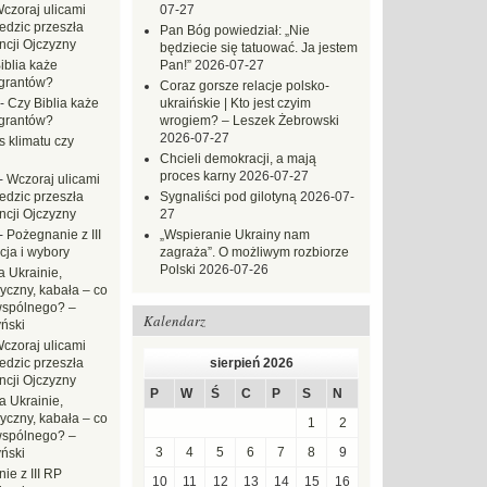
czoraj ulicami
07-27
dzic przeszła
Pan Bóg powiedział: „Nie
ncji Ojczyzny
będziecie się tatuować. Ja jestem
iblia każe
Pan!”
2026-07-27
grantów?
Coraz gorsze relacje polsko-
-
Czy Biblia każe
ukraińskie | Kto jest czyim
grantów?
wrogiem? – Leszek Żebrowski
2026-07-27
s klimatu czy
Chcieli demokracji, a mają
proces karny
2026-07-27
-
Wczoraj ulicami
dzic przeszła
Sygnaliści pod gilotyną
2026-07-
ncji Ojczyzny
27
-
Pożegnanie z III
„Wspieranie Ukrainy nam
ja i wybory
zagraża”. O możliwym rozbiorze
Polski
2026-07-26
 Ukrainie,
yczny, kabała – co
wspólnego? –
Kalendarz
ński
czoraj ulicami
dzic przeszła
sierpień 2026
ncji Ojczyzny
P
W
Ś
C
P
S
N
a Ukrainie,
yczny, kabała – co
1
2
wspólnego? –
3
4
5
6
7
8
9
ński
ie z III RP
10
11
12
13
14
15
16