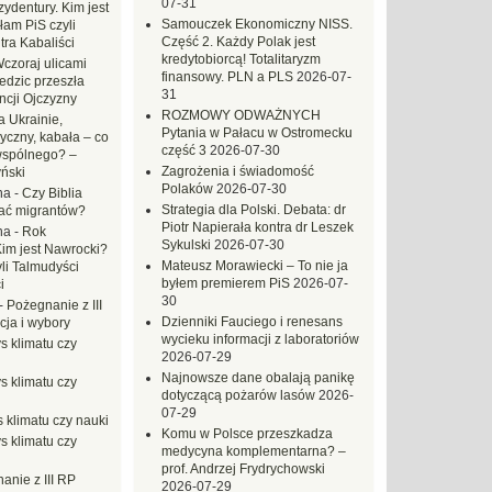
07-31
ydentury. Kim jest
Samouczek Ekonomiczny NISS.
am PiS czyli
Część 2. Każdy Polak jest
tra Kabaliści
kredytobiorcą! Totalitaryzm
czoraj ulicami
finansowy. PLN a PLS
2026-07-
dzic przeszła
31
ncji Ojczyzny
ROZMOWY ODWAŻNYCH
 Ukrainie,
Pytania w Pałacu w Ostromecku
yczny, kabała – co
część 3
2026-07-30
wspólnego? –
Zagrożenia i świadomość
ński
Polaków
2026-07-30
na
-
Czy Biblia
Strategia dla Polski. Debata: dr
ać migrantów?
Piotr Napierała kontra dr Leszek
na
-
Rok
Sykulski
2026-07-30
Kim jest Nawrocki?
Mateusz Morawiecki – To nie ja
li Talmudyści
byłem premierem PiS
2026-07-
i
30
-
Pożegnanie z III
Dzienniki Fauciego i renesans
ja i wybory
wycieku informacji z laboratoriów
s klimatu czy
2026-07-29
Najnowsze dane obalają panikę
s klimatu czy
dotyczącą pożarów lasów
2026-
07-29
 klimatu czy nauki
Komu w Polsce przeszkadza
s klimatu czy
medycyna komplementarna? –
prof. Andrzej Frydrychowski
anie z III RP
2026-07-29