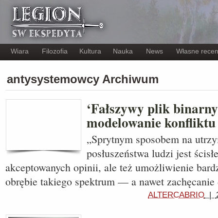
Wiara
Filozofia
Kultura
Nauka
News
Własne recen
antysystemowcy Archiwum
‘Fałszywy plik binarny’
modelowanie konfliktu
„Sprytnym sposobem na utrzym
posłuszeństwa ludzi jest ścis
akceptowanych opinii, ale też umożliwienie bar
obrębie takiego spektrum — a nawet zachęcanie 
ALTERCABRIO
|