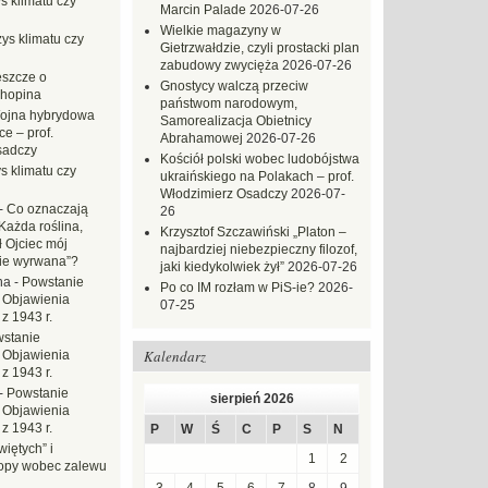
s klimatu czy
Marcin Palade
2026-07-26
Wielkie magazyny w
ys klimatu czy
Gietrzwałdzie, czyli prostacki plan
zabudowy zwycięża
2026-07-26
eszcze o
Gnostycy walczą przeciw
hopina
państwom narodowym,
ojna hybrydowa
Samorealizacja Obietnicy
e – prof.
Abrahamowej
2026-07-26
sadczy
Kościół polski wobec ludobójstwa
s klimatu czy
ukraińskiego na Polakach – prof.
Włodzimierz Osadczy
2026-07-
-
Co oznaczają
26
Każda roślina,
Krzysztof Szczawiński „Platon –
ł Ojciec mój
najbardziej niebezpieczny filozof,
zie wyrwana”?
jaki kiedykolwiek żył”
2026-07-26
na
-
Powstanie
Po co IM rozłam w PiS-ie?
2026-
 Objawienia
07-25
z 1943 r.
stanie
Kalendarz
 Objawienia
z 1943 r.
-
Powstanie
sierpień 2026
 Objawienia
z 1943 r.
P
W
Ś
C
P
S
N
iętych” i
1
2
opy wobec zalewu