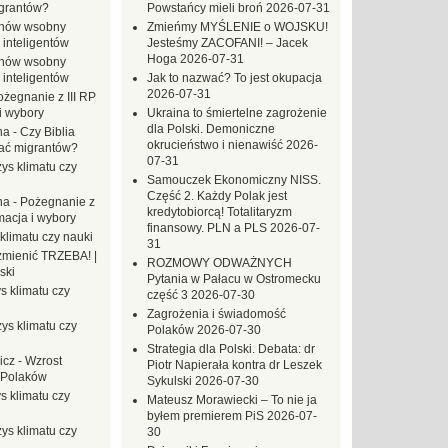
grantów?
Powstańcy mieli broń
2026-07-31
hów wsobny
Zmieńmy MYŚLENIE o WOJSKU!
 inteligentów
Jesteśmy ZACOFANI! – Jacek
Hoga
2026-07-31
hów wsobny
 inteligentów
Jak to nazwać? To jest okupacja
2026-07-31
ożegnanie z III RP
i wybory
Ukraina to śmiertelne zagrożenie
dla Polski. Demoniczne
na
-
Czy Biblia
okrucieństwo i nienawiść
2026-
ać migrantów?
07-31
ys klimatu czy
Samouczek Ekonomiczny NISS.
Część 2. Każdy Polak jest
na
-
Pożegnanie z
kredytobiorcą! Totalitaryzm
macja i wybory
finansowy. PLN a PLS
2026-07-
klimatu czy nauki
31
mienić TRZEBA! |
ROZMOWY ODWAŻNYCH
ski
Pytania w Pałacu w Ostromecku
s klimatu czy
część 3
2026-07-30
Zagrożenia i świadomość
ys klimatu czy
Polaków
2026-07-30
Strategia dla Polski. Debata: dr
icz
-
Wzrost
Piotr Napierała kontra dr Leszek
 Polaków
Sykulski
2026-07-30
s klimatu czy
Mateusz Morawiecki – To nie ja
byłem premierem PiS
2026-07-
ys klimatu czy
30