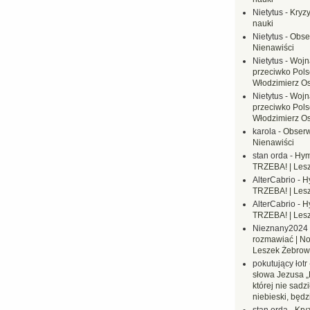
Nietytus
-
Kryzy
nauki
Nietytus
-
Obse
Nienawiści
Nietytus
-
Wojn
przeciwko Polsc
Włodzimierz O
Nietytus
-
Wojn
przeciwko Polsc
Włodzimierz O
karola
-
Obserw
Nienawiści
stan orda
-
Hym
TRZEBA! | Les
AlterCabrio
-
H
TRZEBA! | Les
AlterCabrio
-
H
TRZEBA! | Les
Nieznany2024
rozmawiać | No
Leszek Żebrow
pokutujący łotr
słowa Jezusa „
której nie sadzi
niebieski, będ