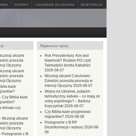
ÓWNA
KONTAKT
LOGOWANIE DO LEGIONU
REJESTRACJA
rze
Najnowsze wpisy
czoraj ulicami
Rok Prezydentury. Kim jest
dzic przeszła
Nawrocki? Rozłam PiS czyli
ncji Ojczyzny
Talmudyści kontra Kabaliści
2026-08-07
czoraj ulicami
dzic przeszła
Wczoraj ulicami Czechowic-
ncji Ojczyzny
Dziedzic przeszła procesja w
intencji Ojczyzny
2026-08-07
iblia każe
grantów?
Wojna na Ukrainie, judaizm
talmudyczny, kabała – co mają ze
-
Czy Biblia każe
sobą wspólnego? – Bartosz
grantów?
Kopczyński
2026-08-07
s klimatu czy
Czy Biblia każe przyjmować
migrantów?
2026-08-06
-
Wczoraj ulicami
Pożegnanie z III RP
dzic przeszła
Dezinformacja i wybory
2026-08-
ncji Ojczyzny
06
-
Pożegnanie z III