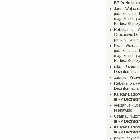
RP Dezinformac
Jans
-
Wojna na
judaizm talmud
mają ze sobą 
Bartosz Kopczy
Rebeliantka
-
W
Czechowic-Dzie
procesja w inte
Kwal
-
Wojna n
judaizm talmud
mają ze sobą 
Bartosz Kopczy
piko
-
Pożegnan
Dezinformacja 
zapinio
-
Kryzys
Rebeliantka
-
P
Dezinformacja 
Kajetan Badow
III RP Dezinfor
verizanus
-
Obs
Nienawiści
CzarnaLimuzy
III RP Dezinfor
Kajetan Badow
III RP Dezinfor
pokutujący łotr