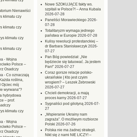
ys klimatu czy
Nowe SZOKUJĄCE fakty ws.
szpitali w Polsce?! – Anna Kubala
torium Nienawiści
2026-07-28
s klimatu czy
Paneliści Morawieckiego
2026-
07-28
s klimatu czy
Totalitaryzm wymaga jednego
państwa w Europie
2026-07-28
ys klimatu czy
Kulisy rewolucji protestanckiej –
dr Barbara Stanisławczyk
2026-
s klimatu czy
07-27
Pan Bóg powiedział: „Nie
na
-
Wojna
będziecie się tatuować. Ja jestem
eciwko Polsce –
Pan!”
2026-07-27
erz Osadczy
Coraz gorsze relacje polsko-
na
-
Co oznaczają
ukraińskie | Kto jest czyim
Każda roślina,
wrogiem? – Leszek Żebrowski
ł Ojciec mój
2026-07-27
zie wyrwana”?
Chcieli demokracji, a mają
a hybrydowa
proces karny
2026-07-27
e – prof.
Sygnaliści pod gilotyną
2026-07-
sadczy
27
ys klimatu czy
„Wspieranie Ukrainy nam
zagraża”. O możliwym rozbiorze
na
-
Wojna
Polski
2026-07-26
eciwko Polsce –
Polska nie ma żadnej strategii.
erz Osadczy
Nikt się z nami NIE LICZY! –