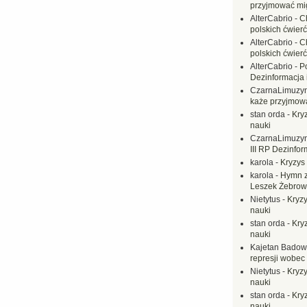
przyjmować mi
AlterCabrio
-
C
polskich ćwierć
AlterCabrio
-
C
polskich ćwierć
AlterCabrio
-
P
Dezinformacja 
CzarnaLimuzy
każe przyjmow
stan orda
-
Kryz
nauki
CzarnaLimuzy
III RP Dezinfor
karola
-
Kryzys 
karola
-
Hymn z
Leszek Żebrow
Nietytus
-
Kryzy
nauki
stan orda
-
Kryz
nauki
Kajetan Badow
represji wobec
Nietytus
-
Kryzy
nauki
stan orda
-
Kryz
nauki