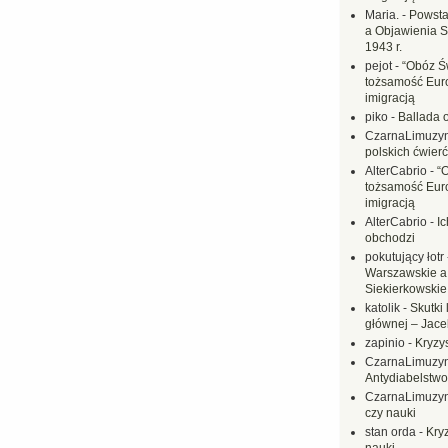
Maria.
-
Powsta
a Objawienia S
1943 r.
pejot
-
“Obóz Św
tożsamość Eur
imigracją
piko
-
Ballada 
CzarnaLimuzy
polskich ćwierć
AlterCabrio
-
“
tożsamość Eur
imigracją
AlterCabrio
-
I
obchodzi
pokutujący łotr
Warszawskie a
Siekierkowskie 
katolik
-
Skutki 
głównej – Jac
zapinio
-
Kryzys
CzarnaLimuzy
Antydiabelstwo
CzarnaLimuzy
czy nauki
stan orda
-
Kryz