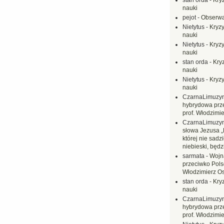
stan orda
-
Kryz
nauki
pejot
-
Obserwa
Nietytus
-
Kryzy
nauki
Nietytus
-
Kryzy
nauki
stan orda
-
Kryz
nauki
Nietytus
-
Kryzy
nauki
CzarnaLimuzy
hybrydowa prz
prof. Włodzimi
CzarnaLimuzy
słowa Jezusa „
której nie sadzi
niebieski, będ
sarmata
-
Wojn
przeciwko Polsc
Włodzimierz O
stan orda
-
Kryz
nauki
CzarnaLimuzy
hybrydowa prz
prof. Włodzimi