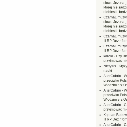
słowa Jezusa „
której nie sadzi
niebieski, będ
CzarnaLimuzy
słowa Jezusa „
której nie sadzi
niebieski, będ
CzarnaLimuzy
III RP Dezinfor
CzarnaLimuzy
III RP Dezinfor
karola
-
Czy Bi
przyjmować mi
Nietytus
-
Kryzy
nauki
AlterCabrio
-
W
przeciwko Polsc
Włodzimierz O
AlterCabrio
-
W
przeciwko Polsc
Włodzimierz O
AlterCabrio
-
C
przyjmować mi
Kajetan Badow
III RP Dezinfor
AlterCabrio
-
C