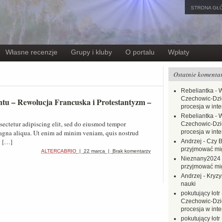
STRONA GŁ
Własne recenzje
Grupy i kluby
O portalu
Wpłaty
Ostatnie komenta
Rebeliantka
-
W
Czechowic-Dzie
ntu – Rewolucja Francuska i Protestantyzm –
procesja w inte
Rebeliantka
-
W
sectetur adipiscing elit, sed do eiusmod tempor
Czechowic-Dzie
magna aliqua. Ut enim ad minim veniam, quis nostrud
procesja w inte
i […]
Andrzej
-
Czy B
przyjmować mi
ALTERCABRIO
|
22 marca
|
Brak komentarzy
Nieznany2024
przyjmować mi
Andrzej
-
Kryzy
nauki
pokutujący łotr
Czechowic-Dzie
procesja w inte
pokutujący łotr