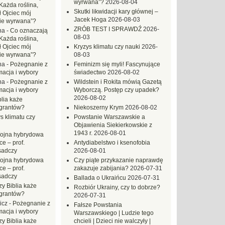
wyrwana”?
2026-08-04
Każda roślina,
Skutki likwidacji kary głównej –
ł Ojciec mój
Jacek Hoga
2026-08-03
zie wyrwana”?
ZRÓB TEST I SPRAWDŹ
2026-
na
-
Co oznaczają
08-03
Każda roślina,
ł Ojciec mój
Kryzys klimatu czy nauki
2026-
zie wyrwana”?
08-03
na
-
Pożegnanie z
Feminizm się myli! Fascynujące
macja i wybory
świadectwo
2026-08-02
na
-
Pożegnanie z
Wildstein i Rokita mówią Gazetą
macja i wybory
Wyborczą. Postęp czy upadek?
2026-08-02
blia każe
grantów?
Niekoszerny Krym
2026-08-02
s klimatu czy
Powstanie Warszawskie a
Objawienia Siekierkowskie z
1943 r.
2026-08-01
ojna hybrydowa
e – prof.
Antydiabelstwo i ksenofobia
sadczy
2026-08-01
ojna hybrydowa
Czy piąte przykazanie naprawdę
e – prof.
zakazuje zabijania?
2026-07-31
sadczy
Ballada o Ukraińcu
2026-07-31
zy Biblia każe
Rozbiór Ukrainy, czy to dobrze?
grantów?
2026-07-31
icz
-
Pożegnanie z
Fałsze Powstania
macja i wybory
Warszawskiego | Ludzie tego
zy Biblia każe
chcieli | Dzieci nie walczyły |