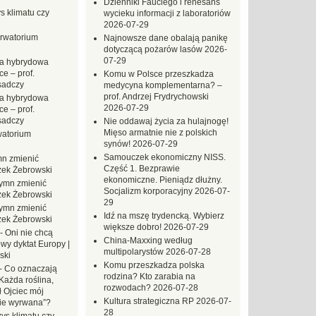
Dzienniki Fauciego i renesans
s klimatu czy
wycieku informacji z laboratoriów
2026-07-29
rwatorium
Najnowsze dane obalają panikę
dotyczącą pożarów lasów
2026-
07-29
a hybrydowa
e – prof.
Komu w Polsce przeszkadza
sadczy
medycyna komplementarna? –
prof. Andrzej Frydrychowski
a hybrydowa
2026-07-29
e – prof.
sadczy
Nie oddawaj życia za hulajnogę!
Mięso armatnie nie z polskich
atorium
synów!
2026-07-29
Samouczek ekonomiczny NISS.
n zmienić
Część 1. Bezprawie
zek Żebrowski
ekonomiczne. Pieniądz dłużny.
ymn zmienić
Socjalizm korporacyjny
2026-07-
zek Żebrowski
29
ymn zmienić
Idź na mszę trydencką. Wybierz
zek Żebrowski
większe dobro!
2026-07-29
-
Oni nie chcą
China-Maxxing według
wy dyktat Europy |
multipolarystów
2026-07-28
ski
Komu przeszkadza polska
-
Co oznaczają
rodzina? Kto zarabia na
Każda roślina,
rozwodach?
2026-07-28
ł Ojciec mój
Kultura strategiczna RP
2026-07-
zie wyrwana”?
28