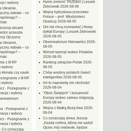
Hymn zmienić TRZEBA! | Leszek
ja i wybory
Żebrowski
2026-08-06
 Ukrainie,
Wojna hybrydowa przeciwko
yczny, kabała – co
Polsce – prof. Włodzimierz
wspólnego? –
Osadczy
2026-08-05
ński
Oni nie chcą rozmawiać | Nowy
czoraj ulicami
dyktat Europy | Leszek Żebrowski
dzic przeszła
2026-08-05
ncji Ojczyzny
Obserwatorium Nienawiści
2026-
a Ukrainie,
08-05
yczny, kabała – co
wspólnego? –
Wzrost represji wobec Polaków
ński
2026-08-05
ie z III RP
Ranking zdrajców Polski
2026-
i wybory
08-05
 klimatu czy nauki
Chów wsobny polskich ćwierć
inteligentów
2026-08-05
ożegnanie z III RP
i wybory
Ich to naprawdę nie obchodzi
2026-08-04
icz
-
Pożegnanie z
macja i wybory
“Obóz Świętych” i tożsamość
Europy wobec zalewu imigracją
erwatorium
2026-08-04
Wojna z Matką Bożą trwa
2026-
na
-
Pożegnanie z
08-04
macja i wybory
Co oznaczają słowa Jezusa
icz
-
Pożegnanie z
„Każda roślina, której nie sadził
macja i wybory
Ojciec mój niebieski, będzie
-
Co oznaczają