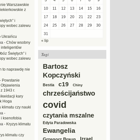
3
4
5
6
7
8
9
nie Warszawskie
10
11
12
13
14
15
16
iekierkowskie z
17
18
19
20
21
22
23
iętych” i
24
25
26
27
28
29
30
opy wobec zalewu
31
o Ukraińcu
« lip
na
-
Chów wsobny
 inteligentów
Obóz Świętych” i
Tagi
opy wobec zalewu
Bartosz
ch to naprawdę nie
Kopczyński
-
Powstanie
c19
Bestia
 Objawienia
Chiny
z 1943 r.
chrześcijaństwo
likwidacji kary
ek Hoga
covid
 klimatu czy nauki
na
-
czytania mszalne
 i ksenofobia
Edyta Paradowska
na
-
Kryzys klimatu
Ewangelia
ys klimatu czy
Izrael
Grzegorz Braun