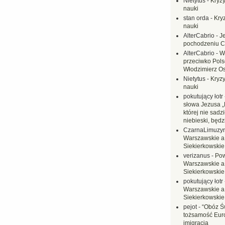
Nietytus
-
Kryzy
nauki
stan orda
-
Kryz
nauki
AlterCabrio
-
J
pochodzeniu C
AlterCabrio
-
W
przeciwko Polsc
Włodzimierz O
Nietytus
-
Kryzy
nauki
pokutujący łotr
słowa Jezusa „
której nie sadzi
niebieski, będ
CzarnaLimuzy
Warszawskie a
Siekierkowskie 
verizanus
-
Pow
Warszawskie a
Siekierkowskie 
pokutujący łotr
Warszawskie a
Siekierkowskie 
pejot
-
“Obóz Św
tożsamość Eur
imigracją