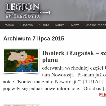
Wiara
Filozofia
Kultura
Nauka
News
Własne recen
Archiwum 7 lipca 2015
Donieck i Ługańsk – sz
planu
oderwania wschodniej części 
tam Noworosji. Pisałam już 
notce “Koniec marzeń o Noworosji?” {TUTAJ}
pojawiły się jednak nowe informacje. Oto dziś 
ELI