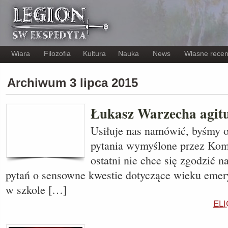
Wiara
Filozofia
Kultura
Nauka
News
Własne recen
Archiwum 3 lipca 2015
Łukasz Warzecha agitu
Usiłuje nas namówić, byśmy o
pytania wymyślone przez Ko
ostatni nie chce się zgodzić na
pytań o sensowne kwestie dotyczące wieku emery
w szkole […]
ELI