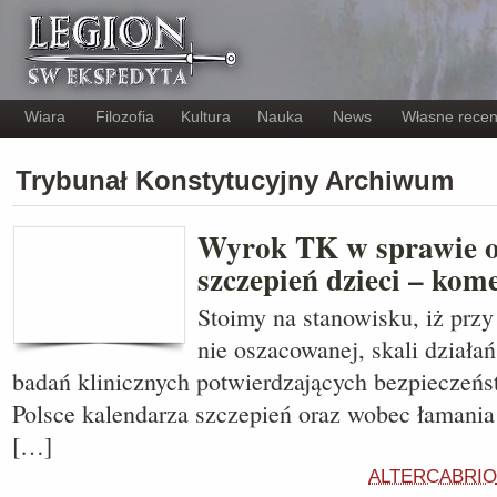
Wiara
Filozofia
Kultura
Nauka
News
Własne recen
Trybunał Konstytucyjny Archiwum
Wyrok TK w sprawie 
szczepień dzieci – kom
Stoimy na stanowisku, iż przy 
nie oszacowanej, skali działa
badań klinicznych potwierdzających bezpieczeńs
Polsce kalendarza szczepień oraz wobec łamania
[…]
ALTERCABRIO