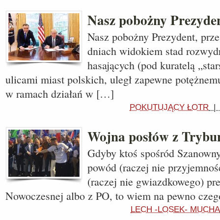
Nasz pobożny Prezyden
Nasz pobożny Prezydent, prze
dniach widokiem stad rozwyd
hasających (pod kuratelą „sta
ulicami miast polskich, uległ zapewne potężnemu
w ramach działań w […]
POKUTUJĄCY ŁOTR
Wojna posłów z Trybu
Gdyby ktoś spośród Szanowny
powód (raczej nie przyjemno
(raczej nie gwiazdkowego) pre
Nowoczesnej albo z PO, to wiem na pewno cze
LECH -LOSEK- MUCHA