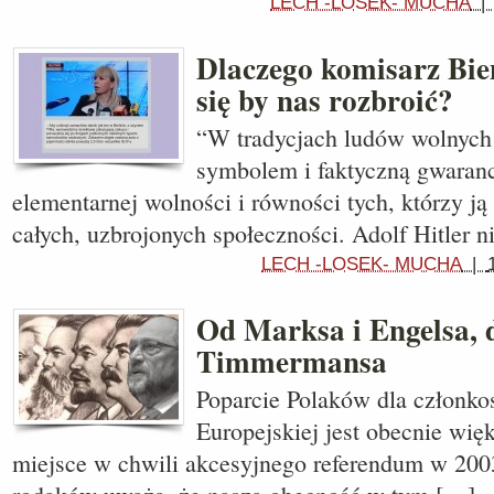
LECH -LOSEK- MUCHA
Dlaczego komisarz Bi
się by nas rozbroić?
“W tradycjach ludów wolnych i
symbolem i faktyczną gwaran
elementarnej wolności i równości tych, którzy ją
całych, uzbrojonych społeczności. Adolf Hitler n
LECH -LOSEK- MUCHA
|
Od Marksa i Engelsa, d
Timmermansa
Poparcie Polaków dla członko
Europejskiej jest obecnie więk
miejsce w chwili akcesyjnego referendum w 200