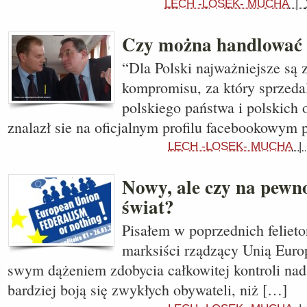
LECH -LOSEK- MUCHA
|
Czy można handlować
“Dla Polski najważniejsze są 
kompromisu, za który sprzedal
polskiego państwa i polskich
znalazł sie na oficjalnym profilu facebookowym 
LECH -LOSEK- MUCHA
Nowy, ale czy na pewn
świat?
Pisałem w poprzednich felieto
marksiści rządzący Unią Europ
swym dążeniem zdobycia całkowitej kontroli nad
bardziej boją się zwykłych obywateli, niż […]