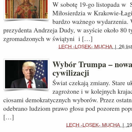
W sobotę 19-go listopada w 
Miłosierdzia w Krakowie-Łag
bardzo ważnego wydarzenia. 
prezydenta Andrzeja Dudy, w asyście około 80 ty
zgromadzonych w świątyni i […]
LECH -LOSEK- MUCHA
|
26 li
Wybór Trumpa – nowa 
cywilizacji
Świat czekają zmiany. Stare uk
zagrożone i w kolejnych kraja
ciosami demokratycznych wyborów. Przez ostatnic
odebrano ludziom prawo głosu pod pozorem popr
[…]
LECH -LOSEK- MUCHA
|
19