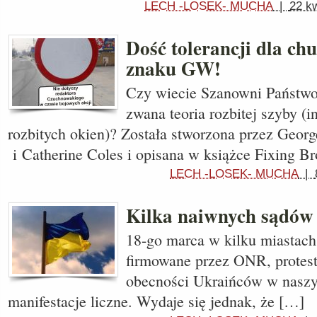
LECH -LOSEK- MUCHA
|
22 kw
Dość tolerancji dla ch
znaku GW!
Czy wiecie Szanowni Państwo
zwana teoria rozbitej szyby (
rozbitych okien)? Została stworzona przez Georg
i Catherine Coles i opisana w książce Fixing B
LECH -LOSEK- MUCHA
|
Kilka naiwnych sądów 
18-go marca w kilku miastach 
firmowane przez ONR, protest
obecności Ukraińców w naszym
manifestacje liczne. Wydaje się jednak, że […]