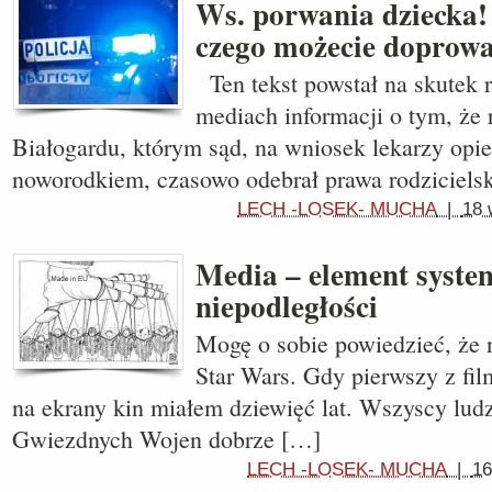
Ws. porwania dziecka!
czego możecie doprowa
Ten tekst powstał na skutek 
mediach informacji o tym, że
Białogardu, którym sąd, na wniosek lekarzy opie
noworodkiem, czasowo odebrał prawa rodziciels
LECH -LOSEK- MUCHA
|
18 
Media – element syste
niepodległości
Mogę o sobie powiedzieć, że 
Star Wars. Gdy pierwszy z fi
na ekrany kin miałem dziewięć lat. Wszyscy ludz
Gwiezdnych Wojen dobrze […]
LECH -LOSEK- MUCHA
|
16