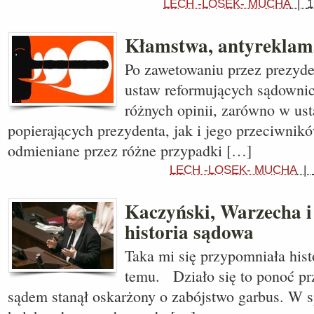
LECH -LOSEK- MUCHA
|
1
Kłamstwa, antyreklam
Po zawetowaniu przez prezyd
ustaw reformujących sądowni
różnych opinii, zarówno w us
popierających prezydenta, jak i jego przeciwnikó
odmieniane przez różne przypadki […]
LECH -LOSEK- MUCHA
|
Kaczyński, Warzecha 
historia sądowa
Taka mi się przypomniała hist
temu. Działo się to ponoć pr
sądem stanął oskarżony o zabójstwo garbus. W sp