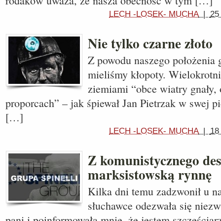
rodaków uważa, że nasza obecność w tym […]
LECH -LOSEK- MUCHA
|
25
Nie tylko czarne złoto
Z powodu naszego położenia g
mieliśmy kłopoty. Wielokrotn
ziemiami “obce wiatry gnały, 
proporcach” – jak śpiewał Jan Pietrzak w swej p
[…]
LECH -LOSEK- MUCHA
|
18
Z komunistycznego de
marksistowską rynnę
Kilka dni temu zadzwonił u n
słuchawce odezwała się niez
pani i poinformowała mnie, że jestem szczęściar