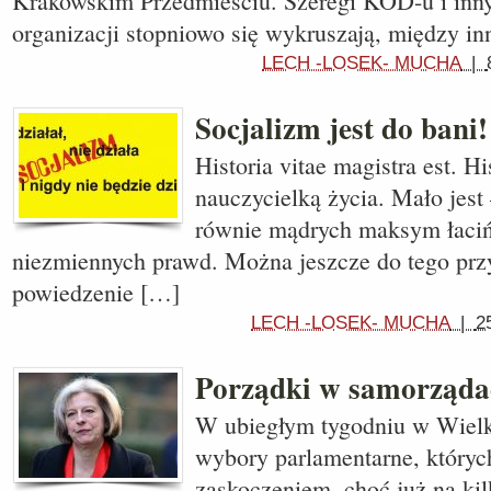
Krakowskim Przedmieściu. Szeregi KOD-u i inn
organizacji stopniowo się wykruszają, między i
LECH -LOSEK- MUCHA
|
Socjalizm jest do bani!
Historia vitae magistra est. His
nauczycielką życia. Mało jes
równie mądrych maksym łaciń
niezmiennych prawd. Można jeszcze do tego przy
powiedzenie […]
LECH -LOSEK- MUCHA
|
2
Porządki w samorząda
W ubiegłym tygodniu w Wielki
wybory parlamentarne, który
zaskoczeniem, choć już na kil