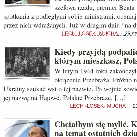
szefowa rządu, premier Beata
spotkania z podległymi sobie ministrami, ocenia
przez nich wdrażanych. Już w drugim dniu “na 
LECH -LOSEK- MUCHA
|
29 st
Kiedy przyjdą podpali
którym mieszkasz, Po
W lutym 1944 roku zakończyło
okrążenie Przebraża. Próżno n
Ukrainy szukać wsi o tej nazwie. Po wojnie sowi
jej nazwę na Hajowe. Polskie Przebraże, […]
LECH -LOSEK- MUCHA
|
2
Chciałbym się mylić. 
na temat ostatnich dzia