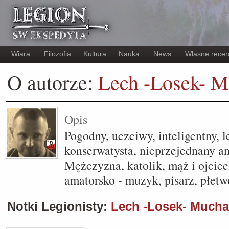
Wiara
Filozofia
Kultura
Nauka
News
Własne recen
O autorze:
Lech -Losek- 
Opis
Pogodny, uczciwy, inteligentny, 
konserwatysta, nieprzejednany a
Mężczyzna, katolik, mąż i ojciec
amatorsko - muzyk, pisarz, płetw
Notki Legionisty:
Lech -Losek- Mucha