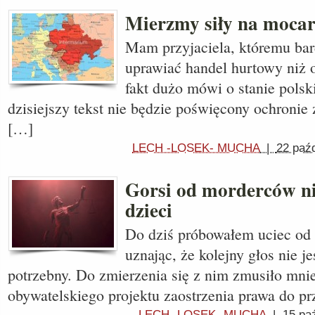
Mierzmy siły na mocar
Mam przyjaciela, któremu bard
uprawiać handel hurtowy niż 
fakt dużo mówi o stanie polsk
dzisiejszy tekst nie będzie poświęcony ochronie
[…]
LECH -LOSEK- MUCHA
|
22 paź
Gorsi od morderców n
dzieci
Do dziś próbowałem uciec od 
uznając, że kolejny głos nie j
potrzebny. Do zmierzenia się z nim zmusiło mni
obywatelskiego projektu zaostrzenia prawa do p
LECH -LOSEK- MUCHA
|
15 pa