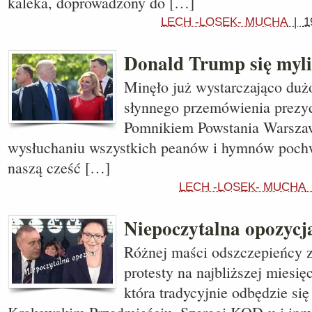
kaleka, doprowadzony do […]
LECH -LOSEK- MUCHA
|
1
Donald Trump się myli
Minęło już wystarczająco duż
słynnego przemówienia prez
Pomnikiem Powstania Warszaw
wysłuchaniu wszystkich peanów i hymnów pochw
naszą cześć […]
LECH -LOSEK- MUCHA
Niepoczytalna opozycj
Różnej maści odszczepieńcy 
protesty na najbliższej miesię
która tradycyjnie odbędzie się