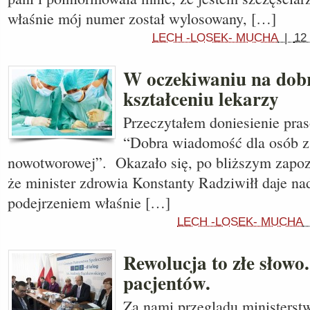
właśnie mój numer został wylosowany, […]
LECH -LOSEK- MUCHA
|
12 
W oczekiwaniu na dob
kształceniu lekarzy
Przeczytałem doniesienie pra
“Dobra wiadomość dla osób z
nowotworowej”. Okazało się, po bliższym zapoz
że minister zdrowia Konstanty Radziwiłł daje na
podejrzeniem właśnie […]
LECH -LOSEK- MUCHA
Rewolucja to złe słowo
pacjentów.
Za nami przeglądu ministerstw