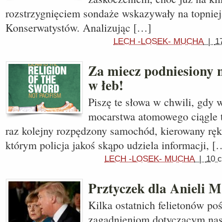
rozstrzygnięciem sondaże wskazywały na topnie
Konserwatystów. Analizując […]
LECH -LOSEK- MUCHA
|
1
Za miecz podniesiony 
w łeb!
Piszę te słowa w chwili, gdy 
mocarstwa atomowego ciągle tr
raz kolejny rozpędzony samochód, kierowany rę
którym policja jakoś skąpo udziela informacji, [
LECH -LOSEK- MUCHA
|
10 
Prztyczek dla Anieli M
Kilka ostatnich felietonów po
zagadnieniom dotyczącym na