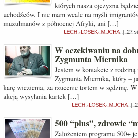
których nasza ojczyzna będzi
uchodźców. I nie mam wcale na myśli imigrantów
muzułmanów z północnej Afryki, ani […]
LECH -LOSEK- MUCHA
|
27 s
W oczekiwaniu na dob
Zygmunta Miernika
Jestem w kontakcie z rodziną 
Zygmunta Miernika, który – j
karę wiezienia, za rzucenie tortem w sędzinę. W
akcją wysyłania kartek […]
LECH -LOSEK- MUCHA
|
2
500 “plus”, zdrowie “
Założeniem programu 500+ je