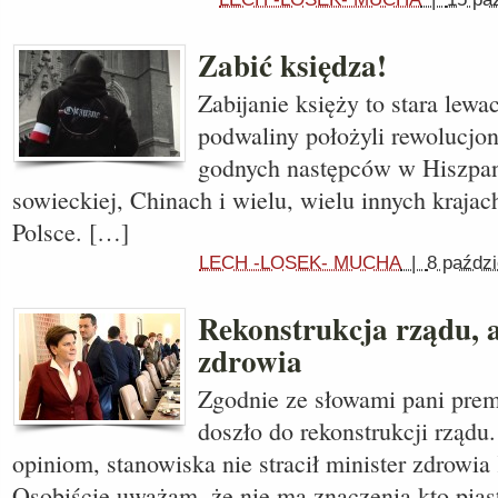
Zabić księdza!
Zabijanie księży to stara lewac
podwaliny położyli rewolucjon
godnych następców w Hiszpan
sowieckiej, Chinach i wielu, wielu innych kraja
Polsce. […]
LECH -LOSEK- MUCHA
|
8 paździ
Rekonstrukcja rządu, 
zdrowia
Zgodnie ze słowami pani prem
doszło do rekonstrukcji rząd
opiniom, stanowiska nie stracił minister zdrowia
Osobiście uważam, że nie ma znaczenia kto pias