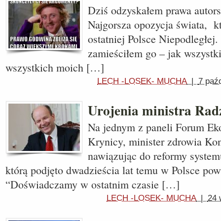
Dziś odzyskałem prawa autors
Najgorsza opozycja świata, kt
ostatniej Polsce Niepodległej
zamieściłem go – jak wszystki
wszystkich moich […]
LECH -LOSEK- MUCHA
|
7 paź
Urojenia ministra Rad
Na jednym z paneli Forum E
Krynicy, minister zdrowia Kon
nawiązując do reformy system
którą podjęto dwadzieścia lat temu w Polsce pow
“Doświadczamy w ostatnim czasie […]
LECH -LOSEK- MUCHA
|
24 