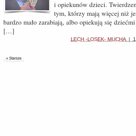
i opiekunów dzieci. Twierdze
tym, którzy mają więcej niż j
bardzo mało zarabiają, albo opiekują się dziećm
[…]
LECH -LOSEK- MUCHA
|
1
« Starsze