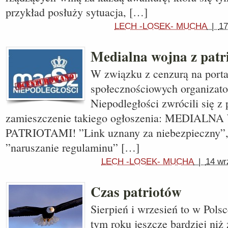
przykład posłuży sytuacja, […]
LECH -LOSEK- MUCHA
|
17
Medialna wojna z patr
W związku z cenzurą na porta
społecznościowych organizat
Niepodległości zwrócili się z 
zamieszczenie takiego ogłoszenia: MEDIALN
PATRIOTAMI! ”Link uznany za niebezpieczny”, ”
”naruszanie regulaminu” […]
LECH -LOSEK- MUCHA
|
14 wr
Czas patriotów
Sierpień i wrzesień to w Pols
tym roku jeszcze bardziej niż