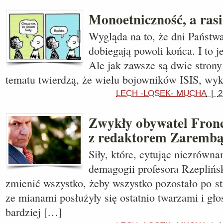
Monoetniczność, a ras
Wygląda na to, że dni Państw
dobiegają powoli końca. I to 
Ale jak zawsze są dwie stron
tematu twierdzą, że wielu bojowników ISIS, wy
LECH -LOSEK- MUCHA
|
2
Zwykły obywatel Fron
z redaktorem Zaremb
Siły, które, cytując niezrówn
demagogii profesora Rzeplińs
zmienić wszystko, żeby wszystko pozostało po s
ze mianami posłużyły się ostatnio twarzami i gł
bardziej […]