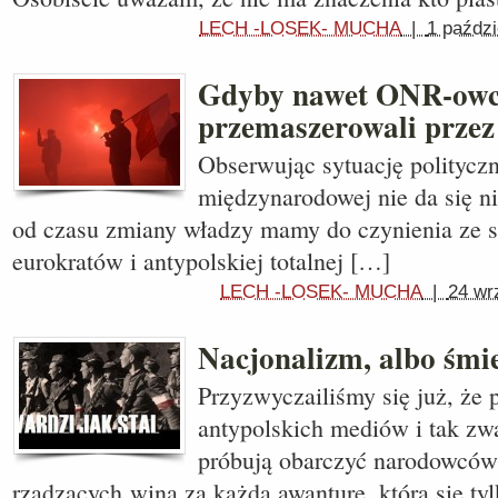
LECH -LOSEK- MUCHA
|
1 paździ
Gdyby nawet ONR-ow
przemaszerowali prze
Obserwując sytuację polityczn
międzynarodowej nie da się ni
od czasu zmiany władzy mamy do czynienia ze 
eurokratów i antypolskiej totalnej […]
LECH -LOSEK- MUCHA
|
24 wr
Nacjonalizm, albo śmi
Przyzwyczailiśmy się już, że 
antypolskich mediów i tak zwa
próbują obarczyć narodowców,
rządzących winą za każdą awanturę, która się ty