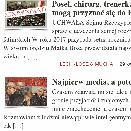
Poseł, chirurg, trenerk
mogą przyznać się do 
UCHWAŁA Sejmu Rzeczypospo
sprawie uczczenia setnej rocz
fatimskich W roku 2017 przypada setna rocznica
W swoim orędziu Matka Boża przewidziała naj
wieku, a […]
LECH -LOSEK- MUCHA
|
29 kw
Najpierw media, a pot
Czasem zdarzają mi się takie
gronie przyjaciół i znajomych
mnie zniechęcenie, a czasem 
Rozmawiam z ludźmi niewątpliwie inteligentnymi,
tak […]