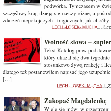
podwórka. Tymczasem w świe
szczęśliwy kraj, dzieją się rzeczy różne, a pośr
zdarzeń niepokojących i tragicznych, jak choćby
LECH -LOSEK- MUCHA
|
3 c
Wolność słowa – suple
Tekst Katalog praw podstawo
który ukazał się dwa tygodnie
stosunkowo żywą reakcję i li
dlatego też postanowiłem napisać jego uzupełni
[…]
LECH -LOSEK- MUCHA
|
2
Zakopać Magdalenkę
Wiele się mówi w przestrzeni 