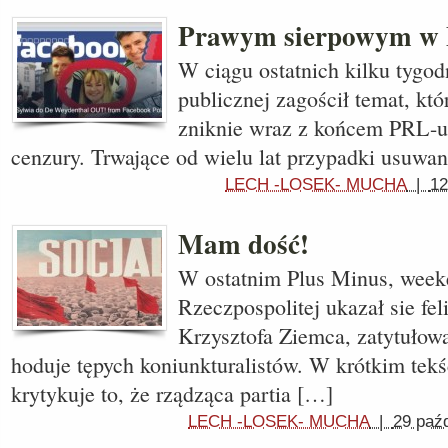
Prawym sierpowym w 
W ciągu ostatnich kilku tygod
publicznej zagościł temat, któ
zniknie wraz z końcem PRL-u,
cenzury. Trwające od wielu lat przypadki usuwan
LECH -LOSEK- MUCHA
|
12
Mam dość!
W ostatnim Plus Minus, wee
Rzeczpospolitej ukazał sie fel
Krzysztofa Ziemca, zatytuło
hoduje tępych koniunkturalistów. W krótkim tekś
krytykuje to, że rządząca partia […]
LECH -LOSEK- MUCHA
|
29 paź