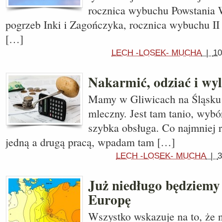
rocznica wybuchu Powstania 
pogrzeb Inki i Zagończyka, rocznica wybuchu II
[…]
LECH -LOSEK- MUCHA
|
10
Nakarmić, odziać i wyl
Mamy w Gliwicach na Śląsku 
mleczny. Jest tam tanio, wybó
szybka obsługa. Co najmniej 
jedną a drugą pracą, wpadam tam […]
LECH -LOSEK- MUCHA
|
3
Już niedługo będziemy
Europę
Wszystko wskazuje na to, że 