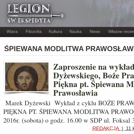
Wiara
Filozofia
Kultura
Nauka
News
Własne recen
ŚPIEWANA MODLITWA PRAWOSŁAWI
Zaproszenie na wykła
Dyżewskiego, Boże Pr
Piękna pt. Śpiewana M
Prawosławia
Marek Dyżewski Wykład z cyklu BOŻE P
PIĘKNA PT. ŚPIEWANA MODLITWA PRAWOSŁ
2016r. (sobota) o godz. 16.00 w SDP ul. Foksal 
REDAKCJA
|
11 