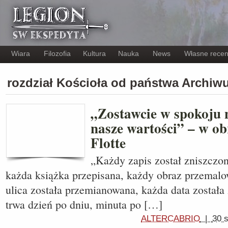
Wiara
Filozofia
Kultura
Nauka
News
Własne recen
rozdział Kościoła od państwa Archi
„Zostawcie w spokoju n
nasze wartości” – w ob
Flotte
„Każdy zapis został zniszczon
każda książka przepisana, każdy obraz przemal
ulica została przemianowana, każda data została
trwa dzień po dniu, minuta po […]
ALTERCABRIO
|
30 