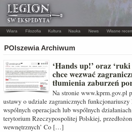
Wiara
Filozofia
Kultura
Nauka
News
Własne recen
POlszewia Archiwum
‘Hands up!’ oraz ‘ruki
chce wezwać zagraniczn
tłumienia zaburzeń po
Na stronie www.kprm.gov.pl po
ustawy o udziale zagranicznych funkcjonariusz
wspólnych operacjach lub wspólnych działaniach
terytorium Rzeczypospolitej Polskiej, przedłożon
wewnętrznych’ Co […]