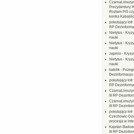
CzarnaLimuzy
Prezydentury. 
Rozłam PiS czy
kontra Kabaliśc
pokutujący łotr
RP Dezinformac
Nietytus
-
Kryzy
nauki
Nietytus
-
Kryzy
nauki
zapinio
-
Kryzys
Nietytus
-
Kryzy
nauki
katolik
-
Pożegn
Dezinformacja 
pokutujący łotr
RP Dezinformac
CzarnaLimuzy
III RP Dezinfor
CzarnaLimuzy
III RP Dezinfor
pokutujący łotr
Czechowic-Dzie
procesja w inte
Kajetan Badow
III RP Dezinfor