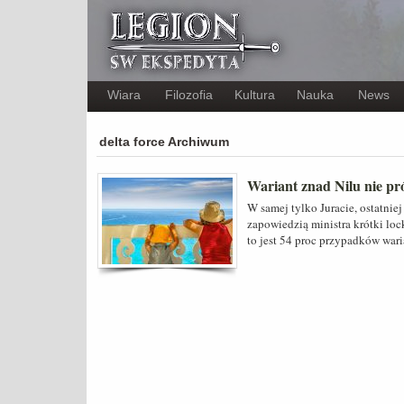
Wiara
Filozofia
Kultura
Nauka
News
delta force Archiwum
Wariant znad Nilu nie pr
W samej tylko Juracie, ostatni
zapowiedzią ministra krótki loc
to jest 54 proc przypadków war