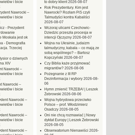
ietów i bicie
to dobry klient
2026-08-07
k
Rok Prezydentury. Kim jest
zydent Nawrocki –
Nawrocki? Rozłam PiS czyli
ietów i bicie
Talmudyści kontra Kabaliści
k
2026-08-07
icz
-
Prezydent
Wczoraj ulicami Czechowic-
rdowanie
Dziedzic przeszła procesja w
e Moskala jest ok
intencji Ojczyzny
2026-08-07
na
-
Demografia
Wojna na Ukrainie, judaizm
acja. Trzeciej
talmudyczny, kabała – co mają ze
sobą wspólnego? – Bartosz
Kopczyński
2026-08-07
ysior o dziwnych
na XIV
Czy Biblia każe przyjmować
migrantów?
2026-08-06
nt Nawrocki –
ietów i bicie
Pożegnanie z III RP
k
Dezinformacja i wybory
2026-08-
06
t Nawrocki –
ietów i bicie
Hymn zmienić TRZEBA! | Leszek
k
Żebrowski
2026-08-06
ydent Nawrocki –
Wojna hybrydowa przeciwko
ietów i bicie
Polsce – prof. Włodzimierz
k
Osadczy
2026-08-05
ydent Nawrocki –
Oni nie chcą rozmawiać | Nowy
ietów i bicie
dyktat Europy | Leszek Żebrowski
k
2026-08-05
ydent Nawrocki –
Obserwatorium Nienawiści
2026-