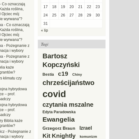
-
Co oznaczają
17
18
19
20
21
22
23
Każda roślina,
ł Ojciec mój
24
25
26
27
28
29
30
zie wyrwana”?
31
na
-
Co oznaczają
Każda roślina,
« lip
ł Ojciec mój
zie wyrwana”?
Tagi
na
-
Pożegnanie z
macja i wybory
Bartosz
na
-
Pożegnanie z
macja i wybory
Kopczyński
blia każe
grantów?
c19
Bestia
Chiny
s klimatu czy
chrześcijaństwo
ojna hybrydowa
covid
e – prof.
sadczy
czytania mszalne
ojna hybrydowa
e – prof.
Edyta Paradowska
sadczy
Ewangelia
zy Biblia każe
grantów?
Izrael
Grzegorz Braun
icz
-
Pożegnanie z
Kit Knightly
macja i wybory
komunizm