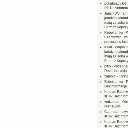
pokutujący łotr
RP Dezinformac
Jans
-
Wojna na
judaizm talmud
mają ze sobą 
Bartosz Kopczy
Rebeliantka
-
W
Czechowic-Dzie
procesja w inte
Kwal
-
Wojna n
judaizm talmud
mają ze sobą 
Bartosz Kopczy
piko
-
Pożegnan
Dezinformacja 
zapinio
-
Kryzys
Rebeliantka
-
P
Dezinformacja 
Kajetan Badow
III RP Dezinfor
verizanus
-
Obs
Nienawiści
CzarnaLimuzy
III RP Dezinfor
Kajetan Badow
III RP Dezinfor