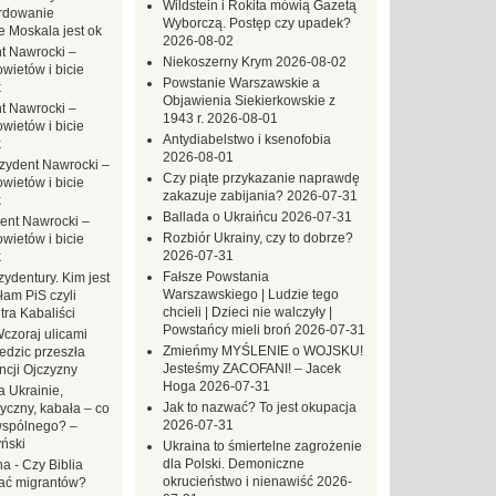
Wildstein i Rokita mówią Gazetą
rdowanie
Wyborczą. Postęp czy upadek?
e Moskala jest ok
2026-08-02
t Nawrocki –
Niekoszerny Krym
2026-08-02
ietów i bicie
Powstanie Warszawskie a
k
Objawienia Siekierkowskie z
t Nawrocki –
1943 r.
2026-08-01
ietów i bicie
Antydiabelstwo i ksenofobia
k
2026-08-01
zydent Nawrocki –
Czy piąte przykazanie naprawdę
ietów i bicie
zakazuje zabijania?
2026-07-31
k
Ballada o Ukraińcu
2026-07-31
ent Nawrocki –
Rozbiór Ukrainy, czy to dobrze?
ietów i bicie
2026-07-31
k
Fałsze Powstania
ydentury. Kim jest
Warszawskiego | Ludzie tego
am PiS czyli
chcieli | Dzieci nie walczyły |
tra Kabaliści
Powstańcy mieli broń
2026-07-31
czoraj ulicami
Zmieńmy MYŚLENIE o WOJSKU!
dzic przeszła
Jesteśmy ZACOFANI! – Jacek
ncji Ojczyzny
Hoga
2026-07-31
 Ukrainie,
Jak to nazwać? To jest okupacja
yczny, kabała – co
2026-07-31
wspólnego? –
ński
Ukraina to śmiertelne zagrożenie
dla Polski. Demoniczne
na
-
Czy Biblia
okrucieństwo i nienawiść
2026-
ać migrantów?