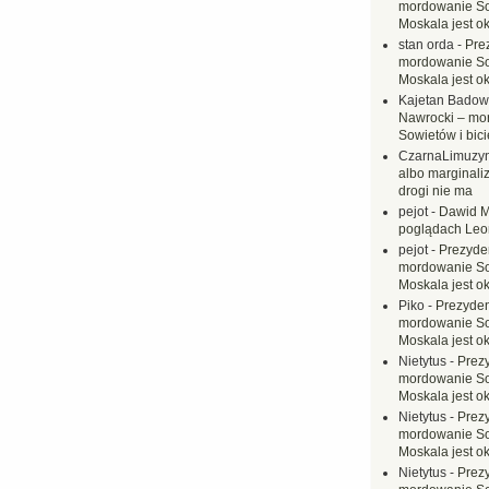
mordowanie Sow
Moskala jest o
stan orda
-
Pre
mordowanie Sow
Moskala jest o
Kajetan Badow
Nawrocki – mo
Sowietów i bici
CzarnaLimuzy
albo marginaliz
drogi nie ma
pejot
-
Dawid M
poglądach Leo
pejot
-
Prezyde
mordowanie Sow
Moskala jest o
Piko
-
Prezyden
mordowanie Sow
Moskala jest o
Nietytus
-
Prez
mordowanie Sow
Moskala jest o
Nietytus
-
Prez
mordowanie Sow
Moskala jest o
Nietytus
-
Prez