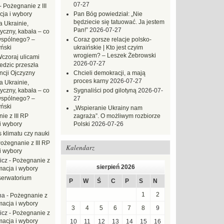
07-27
-
Pożegnanie z III
ja i wybory
Pan Bóg powiedział: „Nie
będziecie się tatuować. Ja jestem
 Ukrainie,
Pan!”
2026-07-27
yczny, kabała – co
wspólnego? –
Coraz gorsze relacje polsko-
ński
ukraińskie | Kto jest czyim
wrogiem? – Leszek Żebrowski
czoraj ulicami
2026-07-27
dzic przeszła
ncji Ojczyzny
Chcieli demokracji, a mają
proces karny
2026-07-27
a Ukrainie,
yczny, kabała – co
Sygnaliści pod gilotyną
2026-07-
wspólnego? –
27
ński
„Wspieranie Ukrainy nam
ie z III RP
zagraża”. O możliwym rozbiorze
i wybory
Polski
2026-07-26
 klimatu czy nauki
ożegnanie z III RP
Kalendarz
i wybory
icz
-
Pożegnanie z
sierpień 2026
macja i wybory
erwatorium
P
W
Ś
C
P
S
N
1
2
na
-
Pożegnanie z
macja i wybory
3
4
5
6
7
8
9
icz
-
Pożegnanie z
macja i wybory
10
11
12
13
14
15
16