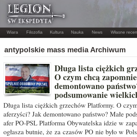
Wiara
Filozofia
Kultura
Nauka
News
Własne recen
antypolskie mass media Archiwum
Długa lista ciężkich g
O czym chcą zapomnieć
demontowano państwo
podsumowanie wielkic
Długa lista ciężkich grzechów Platformy. O czy
aferzyści? Jak demontowano państwo? Małe pod
afer PO-PSL Platforma Obywatelska idzie w zapa
ogłasza butnie, że za czasów PO nie było w Pol