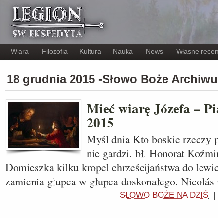
Wiara
Filozofia
Kultura
Nauka
News
Własne recen
18 grudnia 2015 -Słowo Boże Archiw
Mieć wiarę Józefa – Pi
2015
Myśl dnia Kto boskie rzeczy 
nie gardzi. bł. Honorat Koźmi
Domieszka kilku kropel chrześcijaństwa do lew
zamienia głupca w głupca doskonałego. Nicolá
SŁOWO BOŻE NA DZIŚ