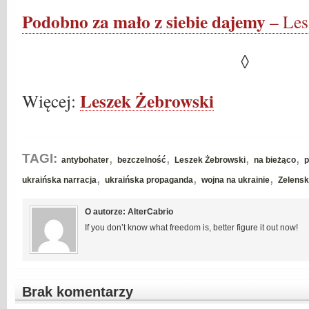
Podobno za mało z siebie dajemy
– Les
◊
Leszek Żebrowski
Więcej:
,
,
,
,
TAGI:
antybohater
bezczelność
Leszek Żebrowski
na bieżąco
p
,
,
,
ukraińska narracja
ukraińska propaganda
wojna na ukrainie
Zelensk
O autorze: AlterCabrio
If you don’t know what freedom is, better figure it out now!
Brak komentarzy