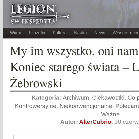
Wiara
Filozofia
Kultura
Nauka
News
Własne recen
My im wszystko, oni nam 
Koniec starego świata – 
Żebrowski
Kategoria:
Archiwum
,
Ciekawostki
,
Co p
Kontrowersyjne
,
Niekonwencjonalne
,
Polecan
Ważne
Autor:
AlterCabrio
,
30 czer