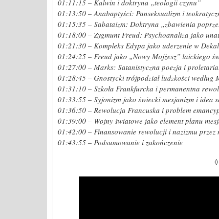
01:11:15 – Kalwin i doktryna „teologii czynu”
01:13:50 – Anabaptyści: Panseksualizm i teokratyc
01:15:35 – Sabataizm: Doktryna „zbawienia poprze
01:18:00 – Zygmunt Freud: Psychoanaliza jako un
01:21:30 – Kompleks Edypa jako uderzenie w Deka
01:24:25 – Freud jako „Nowy Mojżesz” laickiego św
01:27:00 – Marks: Satanistyczna poezja i proletari
01:28:45 – Gnostycki trójpodział ludzkości według
01:31:10 – Szkoła Frankfurcka i permanentna rewo
01:33:55 – Syjonizm jako świecki mesjanizm i idea
01:36:50 – Rewolucja Francuska i problem emancy
01:39:00 – Wojny światowe jako element planu mes
01:42:00 – Finansowanie rewolucji i nazizmu przez
01:43:55 – Podsumowanie i zakończenie
◊