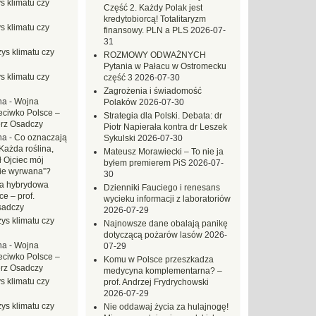
s klimatu czy
Część 2. Każdy Polak jest
kredytobiorcą! Totalitaryzm
s klimatu czy
finansowy. PLN a PLS
2026-07-
31
ys klimatu czy
ROZMOWY ODWAŻNYCH
Pytania w Pałacu w Ostromecku
s klimatu czy
część 3
2026-07-30
Zagrożenia i świadomość
na
-
Wojna
Polaków
2026-07-30
eciwko Polsce –
Strategia dla Polski. Debata: dr
erz Osadczy
Piotr Napierała kontra dr Leszek
na
-
Co oznaczają
Sykulski
2026-07-30
Każda roślina,
Mateusz Morawiecki – To nie ja
ł Ojciec mój
byłem premierem PiS
2026-07-
zie wyrwana”?
30
a hybrydowa
Dzienniki Fauciego i renesans
e – prof.
wycieku informacji z laboratoriów
sadczy
2026-07-29
ys klimatu czy
Najnowsze dane obalają panikę
dotyczącą pożarów lasów
2026-
na
-
Wojna
07-29
eciwko Polsce –
Komu w Polsce przeszkadza
erz Osadczy
medycyna komplementarna? –
s klimatu czy
prof. Andrzej Frydrychowski
2026-07-29
ys klimatu czy
Nie oddawaj życia za hulajnogę!