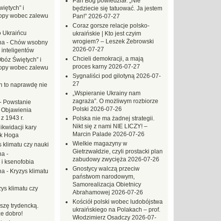
Pan Bóg powiedział: „Nie
iętych” i
będziecie się tatuować. Ja jestem
opy wobec zalewu
Pan!”
2026-07-27
Coraz gorsze relacje polsko-
o Ukraińcu
ukraińskie | Kto jest czyim
wrogiem? – Leszek Żebrowski
na
-
Chów wsobny
2026-07-27
 inteligentów
Chcieli demokracji, a mają
Obóz Świętych” i
proces karny
2026-07-27
opy wobec zalewu
Sygnaliści pod gilotyną
2026-07-
27
ch to naprawdę nie
„Wspieranie Ukrainy nam
zagraża”. O możliwym rozbiorze
-
Powstanie
Polski
2026-07-26
 Objawienia
z 1943 r.
Polska nie ma żadnej strategii.
Nikt się z nami NIE LICZY! –
likwidacji kary
Marcin Palade
2026-07-26
ek Hoga
Wielkie magazyny w
 klimatu czy nauki
Gietrzwałdzie, czyli prostacki plan
na
-
zabudowy zwycięża
2026-07-26
 i ksenofobia
Gnostycy walczą przeciw
na
-
Kryzys klimatu
państwom narodowym,
Samorealizacja Obietnicy
ys klimatu czy
Abrahamowej
2026-07-26
Kościół polski wobec ludobójstwa
szę trydencką.
ukraińskiego na Polakach – prof.
e dobro!
Włodzimierz Osadczy
2026-07-