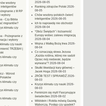
2026-08-05
hów wsobny
 inteligentów
Ranking zdrajców Polski
2026-
08-05
ożegnanie z III RP
i wybory
Chów wsobny polskich ćwierć
inteligentów
2026-08-05
na
-
Czy Biblia
ać migrantów?
Ich to naprawdę nie obchodzi
2026-08-04
ys klimatu czy
“Obóz Świętych” i tożsamość
Europy wobec zalewu imigracją
na
-
Pożegnanie z
2026-08-04
macja i wybory
Wojna z Matką Bożą trwa
2026-
klimatu czy nauki
08-04
mienić TRZEBA! |
Co oznaczają słowa Jezusa
ski
„Każda roślina, której nie sadził
s klimatu czy
Ojciec mój niebieski, będzie
wyrwana”?
2026-08-04
ys klimatu czy
Skutki likwidacji kary głównej –
Jacek Hoga
2026-08-03
icz
-
Wzrost
ZRÓB TEST I SPRAWDŹ
2026-
 Polaków
08-03
s klimatu czy
Kryzys klimatu czy nauki
2026-
08-03
ys klimatu czy
Feminizm się myli! Fascynujące
świadectwo
2026-08-02
s klimatu czy
Wildstein i Rokita mówią Gazetą
Wyborczą. Postęp czy upadek?