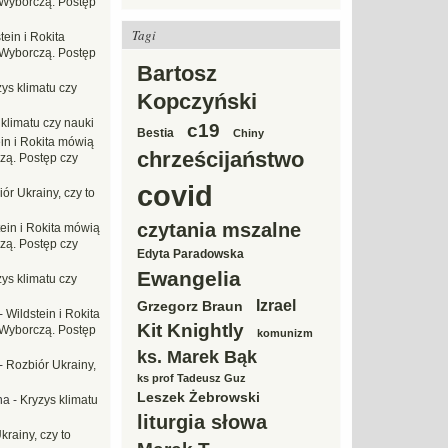
Wyborczą. Postęp
Tagi
tein i Rokita
Wyborczą. Postęp
Bartosz
ys klimatu czy
Kopczyński
 klimatu czy nauki
c19
Bestia
Chiny
in i Rokita mówią
chrześcijaństwo
zą. Postęp czy
covid
ór Ukrainy, czy to
czytania mszalne
tein i Rokita mówią
zą. Postęp czy
Edyta Paradowska
Ewangelia
ys klimatu czy
Izrael
Grzegorz Braun
-
Wildstein i Rokita
Kit Knightly
Wyborczą. Postęp
komunizm
ks. Marek Bąk
-
Rozbiór Ukrainy,
ks prof Tadeusz Guz
Leszek Żebrowski
na
-
Kryzys klimatu
liturgia słowa
krainy, czy to