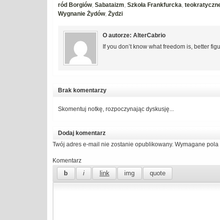
ród Borgiów
,
Sabataizm
,
Szkoła Frankfurcka
,
teokratyczn
Wygnanie Żydów
,
Żydzi
O autorze: AlterCabrio
If you don’t know what freedom is, better figu
Brak komentarzy
Skomentuj notkę, rozpoczynając dyskusję...
Dodaj komentarz
Twój adres e-mail nie zostanie opublikowany.
Wymagane pola 
Komentarz