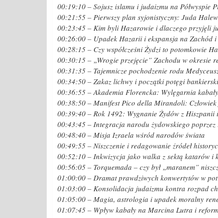
00:19:10 – Sojusz islamu i judaizmu na Półwyspie P
00:21:55 – Pierwszy plan syjonistyczny: Juda Halew
00:23:45 – Kim byli Hazarowie i dlaczego przyjęli 
00:26:00 – Upadek Hazarii i ekspansja na Zachód 
00:28:15 – Czy współcześni Żydzi to potomkowie H
00:30:15 – „Wrogie przejęcie” Zachodu w okresie 
00:31:35 – Tajemnicze pochodzenie rodu Medyceus
00:34:50 – Zakaz lichwy i początki potęgi bankierski
00:36:55 – Akademia Florencka: Wylęgarnia kabały 
00:38:50 – Manifest Pico della Mirandoli: Człowiek 
00:39:40 – Rok 1492: Wygnanie Żydów z Hiszpanii 
00:43:45 – Integracja narodu żydowskiego poprzez
00:48:40 – Misja Izraela wśród narodów świata
00:49:55 – Niszczenie i redagowanie źródeł history
00:52:10 – Inkwizycja jako walka z sektą katarów 
00:56:05 – Torquemada – czy był „maranem” niszc
01:00:00 – Dramat prawdziwych konwertytów w potr
01:03:00 – Konsolidacja judaizmu kontra rozpad ch
01:05:00 – Magia, astrologia i upadek moralny ren
01:07:45 – Wpływ kabały na Marcina Lutra i refor