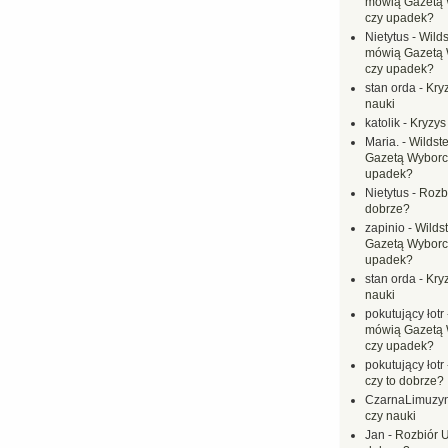
mówią Gazetą 
czy upadek?
Nietytus
-
Wilds
mówią Gazetą 
czy upadek?
stan orda
-
Kryz
nauki
katolik
-
Kryzys
Maria.
-
Wildste
Gazetą Wyborc
upadek?
Nietytus
-
Rozbi
dobrze?
zapinio
-
Wilds
Gazetą Wyborc
upadek?
stan orda
-
Kryz
nauki
pokutujący łotr
mówią Gazetą 
czy upadek?
pokutujący łotr
czy to dobrze?
CzarnaLimuzy
czy nauki
Jan
-
Rozbiór U