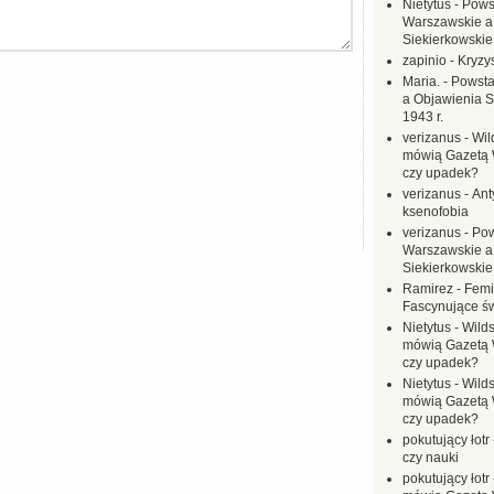
Nietytus
-
Pows
Warszawskie a
Siekierkowskie 
zapinio
-
Kryzys
Maria.
-
Powsta
a Objawienia S
1943 r.
verizanus
-
Wil
mówią Gazetą 
czy upadek?
verizanus
-
Ant
ksenofobia
verizanus
-
Pow
Warszawskie a
Siekierkowskie 
Ramirez
-
Femi
Fascynujące ś
Nietytus
-
Wilds
mówią Gazetą 
czy upadek?
Nietytus
-
Wilds
mówią Gazetą 
czy upadek?
pokutujący łotr
czy nauki
pokutujący łotr