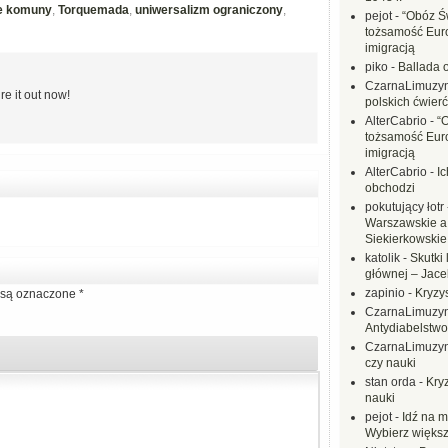
e komuny
,
Torquemada
,
uniwersalizm ograniczony
,
pejot
-
“Obóz Św
tożsamość Eur
imigracją
piko
-
Ballada 
CzarnaLimuzy
re it out now!
polskich ćwierć
AlterCabrio
-
“
tożsamość Eur
imigracją
AlterCabrio
-
I
obchodzi
pokutujący łotr
Warszawskie a
Siekierkowskie 
katolik
-
Skutki 
głównej – Jac
zapinio
-
Kryzys
są oznaczone
*
CzarnaLimuzy
Antydiabelstwo
CzarnaLimuzy
czy nauki
stan orda
-
Kryz
nauki
pejot
-
Idź na m
Wybierz większ