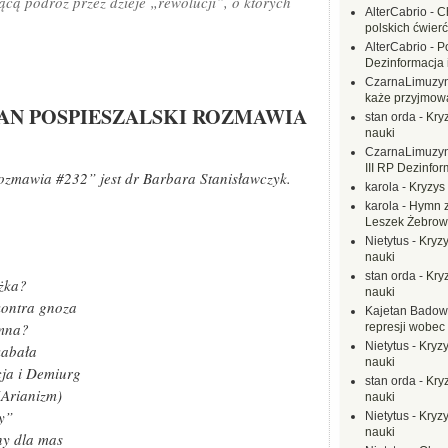
cą podróż przez dzieje „rewolucji”, o których
AlterCabrio
-
C
polskich ćwierć
AlterCabrio
-
P
Dezinformacja 
CzarnaLimuzy
każe przyjmow
JAN POSPIESZALSKI ROZMAWIA
stan orda
-
Kryz
nauki
CzarnaLimuzy
III RP Dezinfor
Rozmawia #232” jest dr Barbara Stanisławczyk.
karola
-
Kryzys 
karola
-
Hymn z
Leszek Żebrow
Nietytus
-
Kryzy
nauki
stan orda
-
Kryz
ążka?
nauki
kontra gnoza
Kajetan Badow
emna?
represji wobec
Nietytus
-
Kryzy
kabała
nauki
ja i Demiurg
stan orda
-
Kryz
(Arianizm)
nauki
y”
Nietytus
-
Kryzy
nauki
ny dla mas