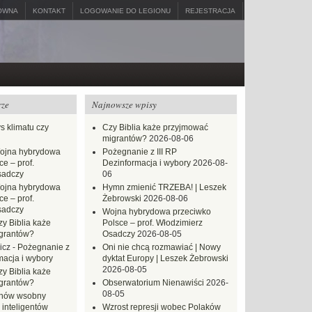
ÓWNA
KONTAKT
LOGOWANIE DO LEGIONU
REJESTRACJA
rze
Najnowsze wpisy
s klimatu czy
Czy Biblia każe przyjmować
migrantów?
2026-08-06
ojna hybrydowa
Pożegnanie z III RP
e – prof.
Dezinformacja i wybory
2026-08-
sadczy
06
ojna hybrydowa
Hymn zmienić TRZEBA! | Leszek
e – prof.
Żebrowski
2026-08-06
sadczy
Wojna hybrydowa przeciwko
zy Biblia każe
Polsce – prof. Włodzimierz
grantów?
Osadczy
2026-08-05
icz
-
Pożegnanie z
Oni nie chcą rozmawiać | Nowy
macja i wybory
dyktat Europy | Leszek Żebrowski
2026-08-05
zy Biblia każe
grantów?
Obserwatorium Nienawiści
2026-
08-05
hów wsobny
 inteligentów
Wzrost represji wobec Polaków