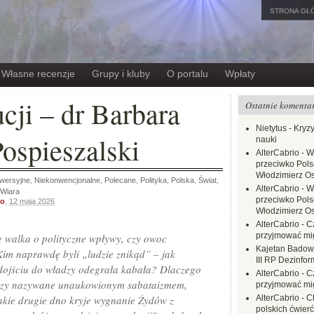
STRONA GŁ
Własne recenzje
Grupy i kluby
O portalu
Wpłaty
cji – dr Barbara
Ostatnie komenta
Nietytus
-
Kryzy
Pospieszalski
nauki
AlterCabrio
-
W
przeciwko Polsc
Włodzimierz O
wersyjne
,
Niekonwencjonalne
,
Polecane
,
Polityka
,
Polska
,
Świat
,
AlterCabrio
-
W
Wiara
przeciwko Polsc
io
,
12 maja 2026
Włodzimierz O
AlterCabrio
-
C
przyjmować mi
ie walka o polityczne wpływy, czy owoc
Kajetan Badow
 Kim naprawdę byli „ludzie znikąd” – jak
III RP Dezinfor
 dojściu do władzy odegrała kabała? Dlaczego
AlterCabrio
-
C
aczy nazywane unaukowionym sabataizmem,
przyjmować mi
kie drugie dno kryje wygnanie Żydów z
AlterCabrio
-
C
polskich ćwierć