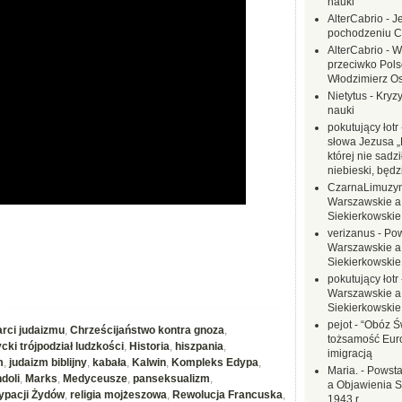
nauki
AlterCabrio
-
J
pochodzeniu C
AlterCabrio
-
W
przeciwko Polsc
Włodzimierz O
Nietytus
-
Kryzy
nauki
pokutujący łotr
słowa Jezusa „
której nie sadzi
niebieski, będ
CzarnaLimuzy
Warszawskie a
Siekierkowskie 
verizanus
-
Pow
Warszawskie a
Siekierkowskie 
pokutujący łotr
Warszawskie a
Siekierkowskie 
pejot
-
“Obóz Św
rci judaizmu
,
Chrześcijaństwo kontra gnoza
,
tożsamość Eur
cki trójpodział ludzkości
,
Historia
,
hiszpania
,
imigracją
m
,
judaizm biblijny
,
kabała
,
Kalwin
,
Kompleks Edypa
,
Maria.
-
Powsta
doli
,
Marks
,
Medyceusze
,
panseksualizm
,
a Objawienia S
ypacji Żydów
,
religia mojżeszowa
,
Rewolucja Francuska
,
1943 r.