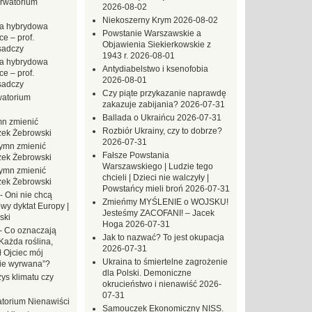
rwatorium
2026-08-02
Niekoszerny Krym
2026-08-02
a hybrydowa
Powstanie Warszawskie a
e – prof.
Objawienia Siekierkowskie z
sadczy
1943 r.
2026-08-01
a hybrydowa
Antydiabelstwo i ksenofobia
e – prof.
2026-08-01
sadczy
Czy piąte przykazanie naprawdę
atorium
zakazuje zabijania?
2026-07-31
Ballada o Ukraińcu
2026-07-31
n zmienić
Rozbiór Ukrainy, czy to dobrze?
zek Żebrowski
2026-07-31
ymn zmienić
Fałsze Powstania
zek Żebrowski
Warszawskiego | Ludzie tego
ymn zmienić
chcieli | Dzieci nie walczyły |
zek Żebrowski
Powstańcy mieli broń
2026-07-31
-
Oni nie chcą
Zmieńmy MYŚLENIE o WOJSKU!
wy dyktat Europy |
Jesteśmy ZACOFANI! – Jacek
ski
Hoga
2026-07-31
-
Co oznaczają
Jak to nazwać? To jest okupacja
Każda roślina,
2026-07-31
ł Ojciec mój
Ukraina to śmiertelne zagrożenie
zie wyrwana”?
dla Polski. Demoniczne
ys klimatu czy
okrucieństwo i nienawiść
2026-
07-31
torium Nienawiści
Samouczek Ekonomiczny NISS.