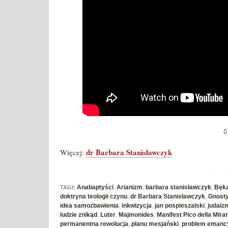
◊
dr Barbara Stanisławczyk
Więcej:
Anabaptyści
,
Arianizm
,
barbara stanisławczyk
,
Bęka
TAGI:
doktryna teologii czynu
,
dr Barbara Stanisławczyk
,
Gnosty
idea samozbawienia
,
inkwizycja
,
jan pospieszalski
,
judaiz
ludzie znikąd
,
Luter
,
Majmonides
,
Manifest Pico della Miran
permanentna rewolucja
,
planu mesjański
,
problem emanc