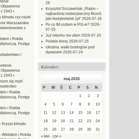
tanie
26
 Objawienia
Krzysztof Szczawiński „Platon –
z 1943 r.
najbardziej niebezpieczny filozof,
 klimatu czy nauki
jaki kiedykolwiek żył”
2026-07-26
nie Warszawskie
Po co IM rozłam w PiS-ie?
2026-
iekierkowskie z
07-25
Już nikomu nie ufam
2026-07-25
dstein i Rokita
Polskie biesy
2026-07-25
Wyborczą. Postęp
Ukraina: walki buldogów pod
dywanem
2026-07-24
ydiabelstwo i
stanie
Kalendarz
 Objawienia
z 1943 r.
maj 2026
nizm się myli!
wiadectwo
P
W
Ś
C
P
S
N
tein i Rokita
1
2
3
Wyborczą. Postęp
4
5
6
7
8
9
10
tein i Rokita
11
12
13
14
15
16
17
Wyborczą. Postęp
18
19
20
21
22
23
24
-
Kryzys klimatu
25
26
27
28
29
30
31
-
Wildstein i Rokita
« kwi
cze »