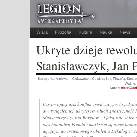
Wiara
Filozofia
Kultura
Nauka
News
Ukryte dzieje rewolu
Stanisławczyk, Jan 
Kategoria:
Archiwum
,
Ciekawostki
,
Co piszą inni
,
Filozofia
,
Kontro
Ważne
,
Autor:
AlterCabr
Czy trwający dziś konflikt cywilizacyjny to jedyn
dwutysiącletniej, ukrytej rewolucji gnostycznej?
Medyceusze czy ród Borgiów – i jaką rolę w ich
psychoanaliza Freuda i marksizm są przez bad
dążącym do systemowego obalenia Dekalogu? Ja