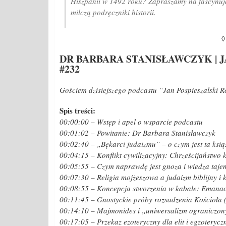
Hiszpanii w 1492 roku? Zapraszamy na fascynują
milczą podręczniki historii.
◊
DR BARBARA STANISŁAWCZYK | 
#232
Gościem dzisiejszego podcastu “Jan Pospieszalski 
Spis treści:
00:00:00 – Wstęp i apel o wsparcie podcastu
00:01:02 – Powitanie: Dr Barbara Stanisławczyk
00:02:40 – „Bękarci judaizmu” – o czym jest ta ksi
00:04:15 – Konflikt cywilizacyjny: Chrześcijaństwo 
00:05:55 – Czym naprawdę jest gnoza i wiedza taj
00:07:30 – Religia mojżeszowa a judaizm biblijny i 
00:08:55 – Koncepcja stworzenia w kabale: Emanac
00:11:45 – Gnostyckie próby rozsadzenia Kościoła 
00:14:10 – Majmonides i „uniwersalizm ograniczon
00:17:05 – Przekaz ezoteryczny dla elit i egzoterycz