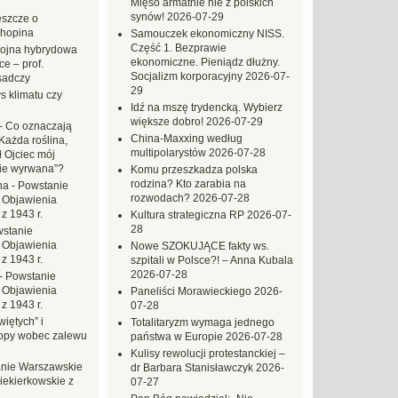
Mięso armatnie nie z polskich
synów!
2026-07-29
eszcze o
hopina
Samouczek ekonomiczny NISS.
Część 1. Bezprawie
ojna hybrydowa
ekonomiczne. Pieniądz dłużny.
e – prof.
Socjalizm korporacyjny
2026-07-
sadczy
29
s klimatu czy
Idź na mszę trydencką. Wybierz
większe dobro!
2026-07-29
-
Co oznaczają
China-Maxxing według
Każda roślina,
multipolarystów
2026-07-28
ł Ojciec mój
zie wyrwana”?
Komu przeszkadza polska
rodzina? Kto zarabia na
na
-
Powstanie
rozwodach?
2026-07-28
 Objawienia
z 1943 r.
Kultura strategiczna RP
2026-07-
28
stanie
 Objawienia
Nowe SZOKUJĄCE fakty ws.
z 1943 r.
szpitali w Polsce?! – Anna Kubala
2026-07-28
-
Powstanie
 Objawienia
Paneliści Morawieckiego
2026-
z 1943 r.
07-28
iętych” i
Totalitaryzm wymaga jednego
opy wobec zalewu
państwa w Europie
2026-07-28
Kulisy rewolucji protestanckiej –
nie Warszawskie
dr Barbara Stanisławczyk
2026-
iekierkowskie z
07-27