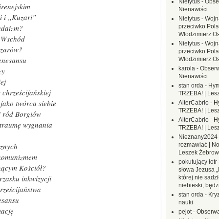
Nietytus
-
Obse
irenejskim
Nienawiści
i i „Kuzari”
Nietytus
-
Wojn
judaizm?
przeciwko Polsc
Włodzimierz O
i Wschód
Nietytus
-
Wojn
azarów?
przeciwko Polsc
renesansu
Włodzimierz O
karola
-
Obserw
zy
Nienawiści
ej
stan orda
-
Hym
chrześcijańskiej
TRZEBA! | Les
jako twórca siebie
AlterCabrio
-
H
TRZEBA! | Les
i ród Borgiów
AlterCabrio
-
H
 traumę wygnania
TRZEBA! | Les
Nieznany2024
cznych
rozmawiać | No
Leszek Żebrow
i komunizmem
pokutujący łotr
zącym Kościół?
słowa Jezusa „
zasku inkwizycji
której nie sadzi
niebieski, będ
rześcijaństwa
stan orda
-
Kryz
esansu
nauki
mację
pejot
-
Obserwa