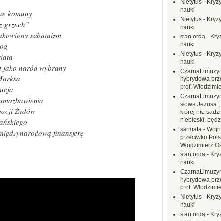
Nietytus
-
Kryzy
nauki
zne komuny
Nietytus
-
Kryzy
z grzech”
nauki
aukowiony sabataizm
stan orda
-
Kryz
log
nauki
Nietytus
-
Kryzy
iata
nauki
at jako naród wybrany
CzarnaLimuzy
 Marksa
hybrydowa prz
prof. Włodzimi
lucja
CzarnaLimuzy
 samozbawienia
słowa Jezusa „
pacji Żydów
której nie sadzi
niebieski, będ
jańskiego
sarmata
-
Wojn
 międzynarodową finansjerę
przeciwko Polsc
Włodzimierz O
stan orda
-
Kryz
nauki
CzarnaLimuzy
hybrydowa prz
prof. Włodzimi
Nietytus
-
Kryzy
nauki
stan orda
-
Kryz