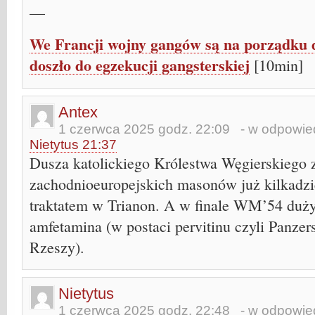
—
We Francji wojny gangów są na porządku 
doszło do egzekucji gangsterskiej
[10min]
Antex
1 czerwca 2025 godz. 22:09
- w odpowied
Nietytus 21:37
Dusza katolickiego Królestwa Węgierskiego 
zachodnioeuropejskich masonów już kilkadzie
traktatem w Trianon. A w finale WM’54 duży
amfetamina (w postaci pervitinu czyli Panzer
Rzeszy).
Nietytus
1 czerwca 2025 godz. 22:48
- w odpowied