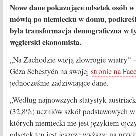
Nowe dane pokazujące odsetek osób w A
mówią po niemiecku w domu, podkreśl
była transformacja demograficzna w ty
węgierski ekonomista.
„Na Zachodzie wieją złowrogie wiatry” 
Géza Sebestyén na swojej
stronie na Fa
jednocześnie zadziwiające dane.
„Według najnowszych statystyk austriacki
(32,8%) uczniów szkół podstawowych w A
których niemiecki nie jest językiem ojc
odsetek ten jest jeszcze wyższy: na przy