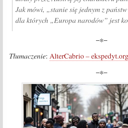
Jak mówi, „stanie się jednym z państ
dla których „Europa narodów” jest k
−∗−
Tłumaczenie
:
AlterCabrio – ekspedyt.or
−∗−