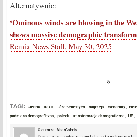
Alternatywnie:
‘Ominous winds are blowing in the Wes
shows massive demographic transforma
Remix News Staff, May 30, 2025
−∗−
,
,
,
,
,
TAGI:
Austria
frexit
Géza Sebestyén
migracja
modernity
niel
,
,
,
,
podmiana demograficzna
polexit
transformacja demograficzna
UE
O autorze: AlterCabrio
If you don’t know what freedom is, better figure it out now!