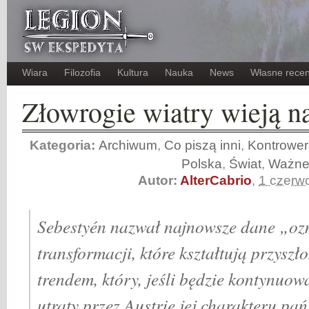
Wiara
Filozofia
Kultura
Nauka
News
Własne recen
Złowrogie wiatry wieją n
Kategoria:
Archiwum
,
Co piszą inni
,
Kontrower
Polska
,
Świat
,
Ważn
Autor:
AlterCabrio
,
1 czerw
Sebestyén nazwał najnowsze dane „oz
transformacji, które kształtują przyszł
trendem, który, jeśli będzie kontynuo
utraty przez Austrię jej charakteru p