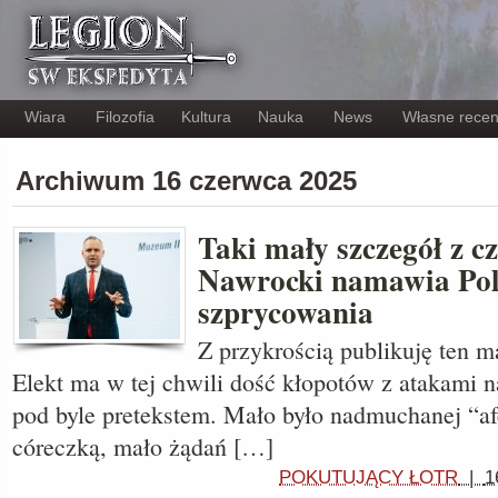
Wiara
Filozofia
Kultura
Nauka
News
Własne recen
Archiwum 16 czerwca 2025
Taki mały szczegół z c
Nawrocki namawia Po
szprycowania
Z przykrością publikuję ten ma
Elekt ma w tej chwili dość kłopotów z atakami n
pod byle pretekstem. Mało było nadmuchanej “af
córeczką, mało żądań […]
POKUTUJĄCY ŁOTR
|
1