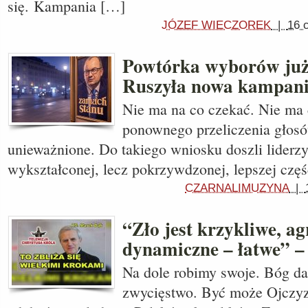
się. Kampania […]
JÓZEF WIECZOREK
|
16 
Powtórka wyborów już
Ruszyła nowa kampan
Nie ma na co czekać. Nie ma 
ponownego przeliczenia głos
unieważnione. Do takiego wniosku doszli liderzy
wykształconej, lecz pokrzywdzonej, lepszej czę
CZARNALIMUZYNA
|
“Zło jest krzykliwe, a
dynamiczne – łatwe” –
Na dole robimy swoje. Bóg da 
zwycięstwo. Być może Ojczyz