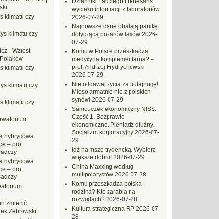
Dzienniki Fauciego i renesans
ski
wycieku informacji z laboratoriów
s klimatu czy
2026-07-29
Najnowsze dane obalają panikę
ys klimatu czy
dotyczącą pożarów lasów
2026-
07-29
icz
-
Wzrost
Komu w Polsce przeszkadza
 Polaków
medycyna komplementarna? –
prof. Andrzej Frydrychowski
s klimatu czy
2026-07-29
Nie oddawaj życia za hulajnogę!
ys klimatu czy
Mięso armatnie nie z polskich
synów!
2026-07-29
s klimatu czy
Samouczek ekonomiczny NISS.
Część 1. Bezprawie
rwatorium
ekonomiczne. Pieniądz dłużny.
Socjalizm korporacyjny
2026-07-
a hybrydowa
29
e – prof.
Idź na mszę trydencką. Wybierz
sadczy
większe dobro!
2026-07-29
a hybrydowa
China-Maxxing według
e – prof.
multipolarystów
2026-07-28
sadczy
Komu przeszkadza polska
atorium
rodzina? Kto zarabia na
rozwodach?
2026-07-28
n zmienić
Kultura strategiczna RP
2026-07-
zek Żebrowski
28