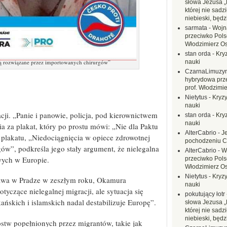
słowa Jezusa „
której nie sadzi
niebieski, będ
sarmata
-
Wojn
przeciwko Polsc
Włodzimierz O
stan orda
-
Kryz
ną rozwiązane przez importowanych chirurgów”
nauki
CzarnaLimuzy
hybrydowa prz
prof. Włodzimi
Nietytus
-
Kryzy
nauki
cji. „Panie i panowie, policja, pod kierownictwem
stan orda
-
Kryz
nauki
 za plakat, który po prostu mówi: „Nie dla Paktu
AlterCabrio
-
J
lakatu, „Niedociągnięcia w opiece zdrowotnej
pochodzeniu C
ów”, podkreśla jego stały argument, że nielegalna
AlterCabrio
-
W
wych w Europie.
przeciwko Polsc
Włodzimierz O
Nietytus
-
Kryzy
awa w Pradze w zeszłym roku, Okamura
nauki
otyczące nielegalnej migracji, ale sytuacja się
pokutujący łotr
ńskich i islamskich nadal destabilizuje Europę”.
słowa Jezusa „
której nie sadzi
niebieski, będ
stw popełnionych przez migrantów, takie jak