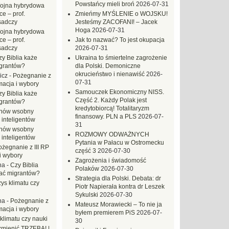
Powstańcy mieli broń
2026-07-31
ojna hybrydowa
e – prof.
Zmieńmy MYŚLENIE o WOJSKU!
sadczy
Jesteśmy ZACOFANI! – Jacek
Hoga
2026-07-31
ojna hybrydowa
e – prof.
Jak to nazwać? To jest okupacja
sadczy
2026-07-31
zy Biblia każe
Ukraina to śmiertelne zagrożenie
grantów?
dla Polski. Demoniczne
okrucieństwo i nienawiść
2026-
icz
-
Pożegnanie z
07-31
macja i wybory
Samouczek Ekonomiczny NISS.
zy Biblia każe
Część 2. Każdy Polak jest
grantów?
kredytobiorcą! Totalitaryzm
hów wsobny
finansowy. PLN a PLS
2026-07-
 inteligentów
31
hów wsobny
ROZMOWY ODWAŻNYCH
 inteligentów
Pytania w Pałacu w Ostromecku
ożegnanie z III RP
część 3
2026-07-30
i wybory
Zagrożenia i świadomość
na
-
Czy Biblia
Polaków
2026-07-30
ać migrantów?
Strategia dla Polski. Debata: dr
ys klimatu czy
Piotr Napierała kontra dr Leszek
Sykulski
2026-07-30
na
-
Pożegnanie z
Mateusz Morawiecki – To nie ja
macja i wybory
byłem premierem PiS
2026-07-
klimatu czy nauki
30
mienić TRZEBA! |