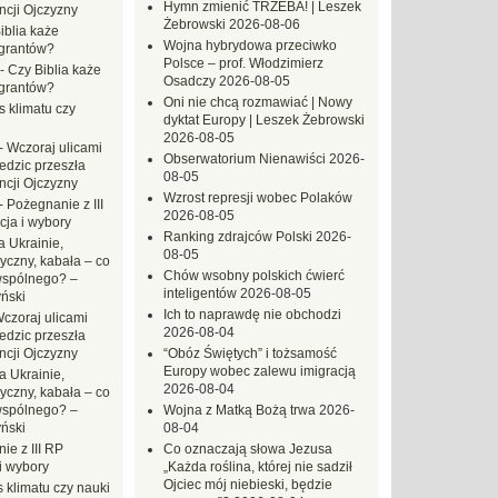
Hymn zmienić TRZEBA! | Leszek
ncji Ojczyzny
Żebrowski
2026-08-06
iblia każe
Wojna hybrydowa przeciwko
grantów?
Polsce – prof. Włodzimierz
-
Czy Biblia każe
Osadczy
2026-08-05
grantów?
Oni nie chcą rozmawiać | Nowy
s klimatu czy
dyktat Europy | Leszek Żebrowski
2026-08-05
-
Wczoraj ulicami
Obserwatorium Nienawiści
2026-
dzic przeszła
08-05
ncji Ojczyzny
Wzrost represji wobec Polaków
-
Pożegnanie z III
2026-08-05
ja i wybory
Ranking zdrajców Polski
2026-
 Ukrainie,
08-05
yczny, kabała – co
Chów wsobny polskich ćwierć
wspólnego? –
inteligentów
2026-08-05
ński
Ich to naprawdę nie obchodzi
czoraj ulicami
2026-08-04
dzic przeszła
ncji Ojczyzny
“Obóz Świętych” i tożsamość
Europy wobec zalewu imigracją
a Ukrainie,
2026-08-04
yczny, kabała – co
wspólnego? –
Wojna z Matką Bożą trwa
2026-
ński
08-04
ie z III RP
Co oznaczają słowa Jezusa
i wybory
„Każda roślina, której nie sadził
Ojciec mój niebieski, będzie
 klimatu czy nauki