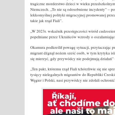
tragiczne morderstwo dzieci w wieku przedszkolnym 
Niemczech. „To nie są odosobnione incydenty” – po
lekkomyślnej polityki migracyjnej promowanej przez
takie jak rząd Fiali”.
„W 2023r. wskaźnik przestępczości wśród cudzozie
popełniane przez Ukraińców wzrosły o oszałamiające
Okamura podkreślił powagę sytuacji, przytaczając pr
migrant dźgnął nożem sześć osób, w tym krytyka isl
się mierzyć, gdy przywódcy nie podejmują działań” –
„Ten pakt, któremu rząd Fiali tchórzliwie się nie spr
tysięcy nielegalnych migrantów do Republiki Czeski
Węgier i Polski, nasi przywódcy nie zdołali ochroni