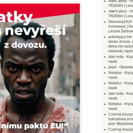
AlterCabrio
-
H
TRZEBA! | Les
AlterCabrio
-
H
TRZEBA! | Les
Nieznany2024
rozmawiać | No
Leszek Żebrow
pokutujący łotr
słowa Jezusa „
której nie sadzi
niebieski, będ
stan orda
-
Kryz
nauki
pejot
-
Obserwa
Nietytus
-
Kryzy
nauki
Nietytus
-
Kryzy
nauki
stan orda
-
Kryz
nauki
Nietytus
-
Kryzy
nauki
CzarnaLimuzy
hybrydowa prz
prof. Włodzimi
CzarnaLimuzy