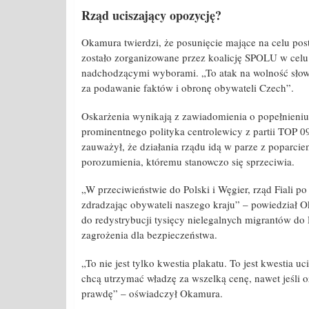
Rząd uciszający opozycję?
Okamura twierdzi, że posunięcie mające na celu pos
zostało zorganizowane przez koalicję SPOLU w celu 
nadchodzącymi wyborami. „To atak na wolność słow
za podawanie faktów i obronę obywateli Czech”.
Oskarżenia wynikają z zawiadomienia o popełnieniu p
prominentnego polityka centrolewicy z partii TOP 0
zauważył, że działania rządu idą w parze z poparc
porozumienia, któremu stanowczo się sprzeciwia.
„W przeciwieństwie do Polski i Węgier, rząd Fiali po
zdradzając obywateli naszego kraju” – powiedział O
do redystrybucji tysięcy nielegalnych migrantów do
zagrożenia dla bezpieczeństwa.
„To nie jest tylko kwestia plakatu. To jest kwestia u
chcą utrzymać władzę za wszelką cenę, nawet jeśli o
prawdę” – oświadczył Okamura.