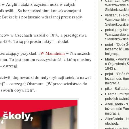
CzarnaLimuzy
w Anglii i ataki z użyciem noża w całych
Warszawskie a
dkreślił. „Są bezpośrednimi konsekwencjami
Siekierkowskie 
verizanus
-
Pow
 Brukselę i posłusznie wdrażanej przez rządy
Warszawskie a
Siekierkowskie 
pokutujący łotr
mców w Czechach wzrósł o 18%, a przestępstwa
Warszawskie a
Siekierkowskie 
 45%. To są po prostu fakty” – dodał.
pejot
-
“Obóz Św
tożsamość Eur
zerażający przykład: „
W Mannheim
w Niemczech
imigracją
amu. To jest ponura rzeczywistość, z którą musimy
Maria.
-
Powsta
a Objawienia S
 ostrzegł.
1943 r.
pejot
-
“Obóz Św
zeciwił, doprowadzi do redystrybucji setek, a nawet
tożsamość Eur
ej” – ostrzegał Okamura. „W przeciwieństwie do
imigracją
piko
-
Ballada 
ć swoich obywateli”.
CzarnaLimuzy
polskich ćwierć
AlterCabrio
-
“
tożsamość Eur
imigracją
AlterCabrio
-
I
obchodzi