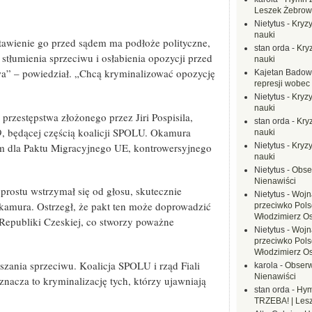
Leszek Żebrow
Nietytus
-
Kryzy
nauki
tawienie go przed sądem ma podłoże polityczne,
stan orda
-
Kryz
stłumienia sprzeciwu i osłabienia opozycji przed
nauki
a” – powiedział. „Chcą kryminalizować opozycję
Kajetan Badow
represji wobec
Nietytus
-
Kryzy
nauki
rzestępstwa złożonego przez Jiri Pospisila,
stan orda
-
Kryz
9, będącej częścią koalicji SPOLU. Okamura
nauki
iem dla Paktu Migracyjnego UE, kontrowersyjnego
Nietytus
-
Kryzy
nauki
Nietytus
-
Obse
Nienawiści
 prostu wstrzymał się od głosu, skutecznie
Nietytus
-
Wojn
kamura. Ostrzegł, że pakt ten może doprowadzić
przeciwko Polsc
Włodzimierz O
 Republiki Czeskiej, co stworzy poważne
Nietytus
-
Wojn
przeciwko Polsc
Włodzimierz O
ciszania sprzeciwu. Koalicja SPOLU i rząd Fiali
karola
-
Obserw
Nienawiści
znacza to kryminalizację tych, którzy ujawniają
stan orda
-
Hym
TRZEBA! | Les