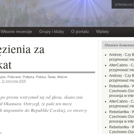
STRONA GŁ
Własne recenzje
Grupy i kluby
O portalu
Wpłaty
ęzienia za
Ostatnie komenta
Andrzej
-
Czy B
kat
przyjmować mi
AlterCabrio
-
C
przyjmować mi
Andrzej
-
Czy B
yjne
,
Polecane
,
Polityka
,
Polska
,
Świat
,
Ważne
przyjmować mi
,
11 stycznia 2025
Rebeliantka
-
W
Czechowic-Dzie
procesja w inte
 po prostu wstrzymał się od głosu, skutecznie
AlterCabrio
-
C
ł Okamura. Ostrzegł, że pakt ten może
przyjmować mi
ch migrantów do Republiki Czeskiej, co stworzy
Rebeliantka
-
W
Czechowic-Dzie
procesja w inte
Rebeliantka
-
W
−
Czechowic-Dzie