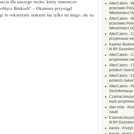
rcia dla naszego ruchu, który stanowczo
AlterCabrio
-
W
 polityce Brukseli” – Okamura przysiągł
przeciwko Polsc
Włodzimierz O
to oskarżenie atakiem nie tylko na niego, ale na
AlterCabrio
-
W
przeciwko Polsc
Włodzimierz O
AlterCabrio
-
C
przyjmować mi
Kajetan Badow
III RP Dezinfor
AlterCabrio
-
C
przyjmować mi
AlterCabrio
-
C
polskich ćwierć
AlterCabrio
-
C
polskich ćwierć
AlterCabrio
-
P
Dezinformacja 
CzarnaLimuzy
każe przyjmow
stan orda
-
Kryz
nauki
CzarnaLimuzy
III RP Dezinfor
karola
-
Kryzys 
karola
-
Hymn z