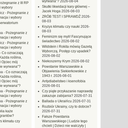
wyrwana”?
2026-08-04
ożegnanie z III RP
Skutki likwidacji kary głównej –
i wybory
Jacek Hoga
2026-08-03
icz
-
Pożegnanie z
ZRÓB TEST I SPRAWDŹ
2026-
macja i wybory
08-03
erwatorium
Kryzys klimatu czy nauki
2026-
08-03
na
-
Pożegnanie z
Feminizm się myli! Fascynujące
macja i wybory
świadectwo
2026-08-02
icz
-
Pożegnanie z
Wildstein i Rokita mówią Gazetą
macja i wybory
Wyborczą. Postęp czy upadek?
-
Co oznaczają
2026-08-02
Każda roślina,
Niekoszerny Krym
2026-08-02
ł Ojciec mój
zie wyrwana”?
Powstanie Warszawskie a
Objawienia Siekierkowskie z
na
-
Co oznaczają
1943 r.
2026-08-01
Każda roślina,
ł Ojciec mój
Antydiabelstwo i ksenofobia
zie wyrwana”?
2026-08-01
na
-
Pożegnanie z
Czy piąte przykazanie naprawdę
macja i wybory
zakazuje zabijania?
2026-07-31
na
-
Pożegnanie z
Ballada o Ukraińcu
2026-07-31
macja i wybory
Rozbiór Ukrainy, czy to dobrze?
blia każe
2026-07-31
grantów?
Fałsze Powstania
s klimatu czy
Warszawskiego | Ludzie tego
chcieli | Dzieci nie walczyły |