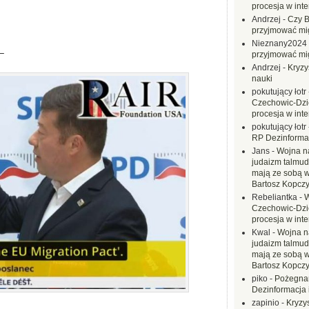
procesja w inte
Andrzej
-
Czy B
przyjmować mi
Nieznany2024
−
przyjmować mi
Andrzej
-
Kryzy
nauki
pokutujący łotr
Czechowic-Dzie
procesja w inte
pokutujący łotr
RP Dezinformac
Jans
-
Wojna na
judaizm talmud
mają ze sobą 
Bartosz Kopczy
Rebeliantka
-
W
Czechowic-Dzie
procesja w inte
Kwal
-
Wojna n
judaizm talmud
mają ze sobą 
Bartosz Kopczy
piko
-
Pożegnan
Dezinformacja 
zapinio
-
Kryzys