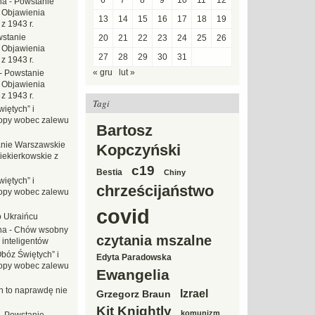
6
7
8
9
10
11
12
na
-
Powstanie
 Objawienia
13
14
15
16
17
18
19
z 1943 r.
stanie
20
21
22
23
24
25
26
 Objawienia
27
28
29
30
31
z 1943 r.
« gru
lut »
-
Powstanie
 Objawienia
z 1943 r.
Tagi
iętych” i
opy wobec zalewu
Bartosz
nie Warszawskie
Kopczyński
iekierkowskie z
c19
Bestia
Chiny
iętych” i
chrześcijaństwo
opy wobec zalewu
covid
o Ukraińcu
na
-
Chów wsobny
czytania mszalne
 inteligentów
Obóz Świętych” i
Edyta Paradowska
opy wobec zalewu
Ewangelia
ch to naprawdę nie
Izrael
Grzegorz Braun
Kit Knightly
komunizm