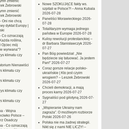
ymn zmienić
Nowe SZOKUJĄCE fakty ws.
zek Żebrowski
szpitali w Polsce?! – Anna Kubala
ymn zmienić
2026-07-28
zek Żebrowski
Paneliści Morawieckiego
2026-
-
Oni nie chcą
07-28
wy dyktat Europy |
Totalitaryzm wymaga jednego
ski
państwa w Europie
2026-07-28
-
Co oznaczają
Kulisy rewolucji protestanckiej –
Każda roślina,
dr Barbara Stanisławczyk
2026-
ł Ojciec mój
07-27
zie wyrwana”?
Pan Bóg powiedział: „Nie
ys klimatu czy
będziecie się tatuować. Ja jestem
Pan!”
2026-07-27
torium Nienawiści
Coraz gorsze relacje polsko-
s klimatu czy
ukraińskie | Kto jest czyim
wrogiem? – Leszek Żebrowski
s klimatu czy
2026-07-27
Chcieli demokracji, a mają
ys klimatu czy
proces karny
2026-07-27
Sygnaliści pod gilotyną
2026-07-
s klimatu czy
27
„Wspieranie Ukrainy nam
na
-
Wojna
zagraża”. O możliwym rozbiorze
eciwko Polsce –
Polski
2026-07-26
erz Osadczy
Polska nie ma żadnej strategii.
na
-
Co oznaczają
Nikt się z nami NIE LICZY! –