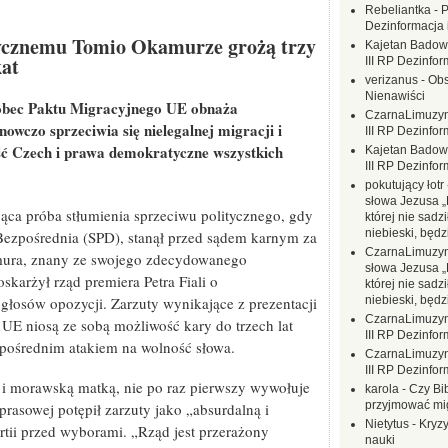
Rebeliantka
-
P
Dezinformacja 
ycznemu Tomio Okamurze grożą trzy
Kajetan Badow
kat
III RP Dezinfor
verizanus
-
Obs
Nienawiści
obec Paktu Migracyjnego UE obnaża
CzarnaLimuzy
wczo sprzeciwia się nielegalnej migracji i
III RP Dezinfor
ć Czech i prawa demokratyczne wszystkich
Kajetan Badow
III RP Dezinfor
pokutujący łotr
słowa Jezusa „
ąca próba stłumienia sprzeciwu politycznego, gdy
której nie sadzi
niebieski, będ
Bezpośrednia (SPD), stanął przed sądem karnym za
CzarnaLimuzy
mura, znany ze swojego zdecydowanego
słowa Jezusa „
skarżył rząd premiera Petra Fiali o
której nie sadzi
głosów opozycji. Zarzuty wynikające z prezentacji
niebieski, będ
CzarnaLimuzy
UE niosą ze sobą możliwość kary do trzech lat
III RP Dezinfor
pośrednim atakiem na wolność słowa.
CzarnaLimuzy
III RP Dezinfor
i morawską matką, nie po raz pierwszy wywołuje
karola
-
Czy Bi
przyjmować mi
prasowej potępił zarzuty jako „absurdalną i
Nietytus
-
Kryzy
rtii przed wyborami. „Rząd jest przerażony
nauki