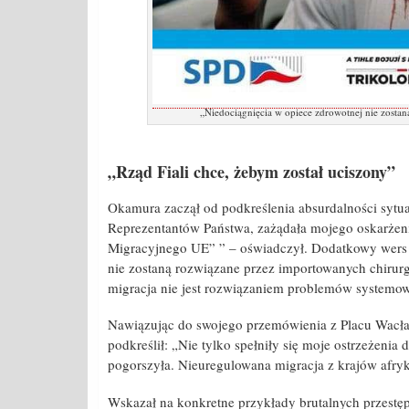
„Niedociągnięcia w opiece zdrowotnej nie zosta
„Rząd Fiali chce, żebym został uciszony”
Okamura zaczął od podkreślenia absurdalności sytua
Reprezentantów Państwa, zażądała mojego oskarżenia
Migracyjnego UE” ” – oświadczył. Dodatkowy wers p
nie zostaną rozwiązane przez importowanych chirurg
migracja nie jest rozwiązaniem problemów systemo
Nawiązując do swojego przemówienia z Placu Wacł
podkreślił: „Nie tylko spełniły się moje ostrzeżenia d
pogorszyła. Nieuregulowana migracja z krajów afryka
Wskazał na konkretne przykłady brutalnych przestęp