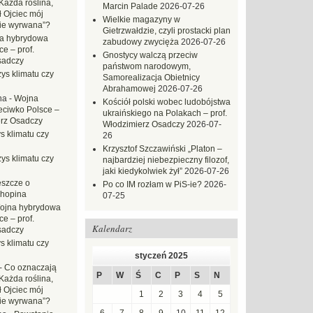
Każda roślina,
Marcin Palade
2026-07-26
ł Ojciec mój
Wielkie magazyny w
zie wyrwana”?
Gietrzwałdzie, czyli prostacki plan
a hybrydowa
zabudowy zwycięża
2026-07-26
e – prof.
Gnostycy walczą przeciw
sadczy
państwom narodowym,
ys klimatu czy
Samorealizacja Obietnicy
Abrahamowej
2026-07-26
na
-
Wojna
Kościół polski wobec ludobójstwa
eciwko Polsce –
ukraińskiego na Polakach – prof.
erz Osadczy
Włodzimierz Osadczy
2026-07-
s klimatu czy
26
Krzysztof Szczawiński „Platon –
ys klimatu czy
najbardziej niebezpieczny filozof,
jaki kiedykolwiek żył”
2026-07-26
eszcze o
Po co IM rozłam w PiS-ie?
2026-
hopina
07-25
ojna hybrydowa
e – prof.
Kalendarz
sadczy
s klimatu czy
styczeń 2025
-
Co oznaczają
P
W
Ś
C
P
S
N
Każda roślina,
ł Ojciec mój
1
2
3
4
5
zie wyrwana”?