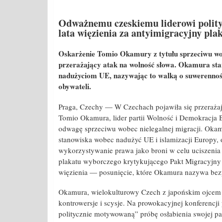
Odważnemu czeskiemu liderowi polit
lata więzienia za antyimigracyjny pla
Oskarżenie Tomio Okamury z tytułu sprzeciwu w
przerażający atak na wolność słowa. Okamura stano
nadużyciom UE, nazywając to walką o suwerennoś
obywateli.
Praga, Czechy — W Czechach pojawiła się przerażaj
Tomio Okamura, lider partii Wolność i Demokracja 
odwagę sprzeciwu wobec nielegalnej migracji. Oka
stanowiska wobec nadużyć UE i islamizacji Europy, o
wykorzystywanie prawa jako broni w celu uciszenia 
plakatu wyborczego krytykującego Pakt Migracyjny 
więzienia — posunięcie, które Okamura nazywa bez
Okamura, wielokulturowy Czech z japońskim ojcem 
kontrowersje i scysje. Na prowokacyjnej konferencji 
politycznie motywowaną” próbę osłabienia swojej pa