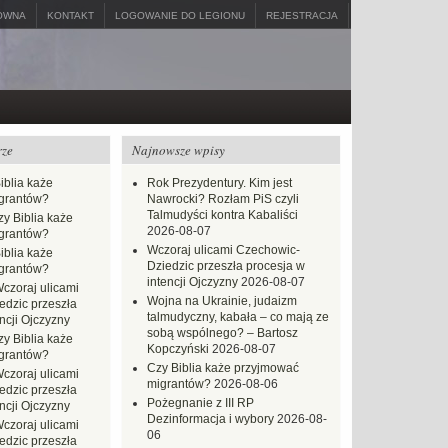
ÓWNA
KONTAKT
LOGOWANIE DO LEGIONU
REJESTRACJA
rze
Najnowsze wpisy
iblia każe
Rok Prezydentury. Kim jest
grantów?
Nawrocki? Rozłam PiS czyli
Talmudyści kontra Kabaliści
zy Biblia każe
2026-08-07
grantów?
Wczoraj ulicami Czechowic-
iblia każe
Dziedzic przeszła procesja w
grantów?
intencji Ojczyzny
2026-08-07
czoraj ulicami
Wojna na Ukrainie, judaizm
dzic przeszła
talmudyczny, kabała – co mają ze
ncji Ojczyzny
sobą wspólnego? – Bartosz
zy Biblia każe
Kopczyński
2026-08-07
grantów?
Czy Biblia każe przyjmować
czoraj ulicami
migrantów?
2026-08-06
dzic przeszła
Pożegnanie z III RP
ncji Ojczyzny
Dezinformacja i wybory
2026-08-
czoraj ulicami
06
dzic przeszła