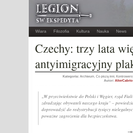
Wiara
Filozofia
Kultura
Nauka
News
Czechy: trzy lata wi
antyimigracyjny pla
Kategoria:
Archiwum
,
Co piszą inni
,
Kontrowers
Autor:
AlterCabrio
„W przeciwieństwie do Polski i Węgier, rząd Fiali
zdradzając obywateli naszego kraju” – powiedzia
doprowadzić do redystrybucji tysięcy nielegalny
poważne zagrożenia dla bezpieczeństwa.
−∗