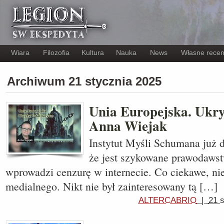
Wiara
Filozofia
Kultura
Nauka
News
Własne recen
Archiwum 21 stycznia 2025
Unia Europejska. Ukry
Anna Wiejak
Instytut Myśli Schumana już d
że jest szykowane prawodawst
wprowadzi cenzurę w internecie. Co ciekawe, n
medialnego. Nikt nie był zainteresowany tą […]
ALTERCABRIO
|
21 