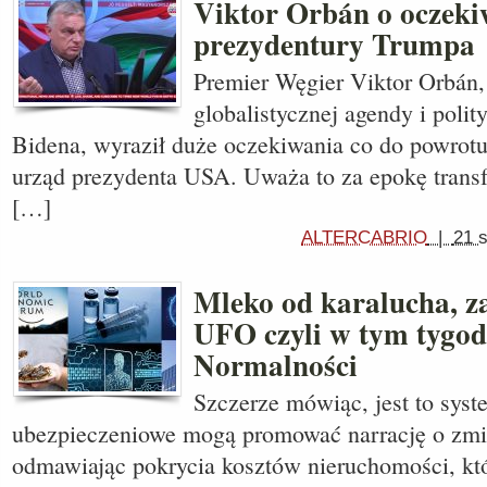
Viktor Orbán o oczek
prezydentury Trumpa
Premier Węgier Viktor Orbán,
globalistycznej agendy i polity
Bidena, wyraził duże oczekiwania co do powrot
urząd prezydenta USA. Uważa to za epokę trans
[…]
ALTERCABRIO
|
21 
Mleko od karalucha, za
UFO czyli w tym tygo
Normalności
Szczerze mówiąc, jest to syst
ubezpieczeniowe mogą promować narrację o zmia
odmawiając pokrycia kosztów nieruchomości, któ