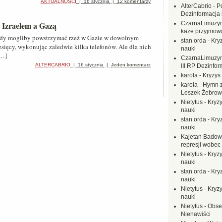
AKTUALNOŚCI
|
16 stycznia
|
12 komentarzy
AlterCabrio
-
P
Dezinformacja 
 Izraelem a Gazą
CzarnaLimuzy
każe przyjmow
ndy mogliby powstrzymać rzeź w Gazie w dowolnym
stan orda
-
Kryz
sięcy, wykonując zaledwie kilka telefonów. Ale dla nich
nauki
[…]
CzarnaLimuzy
ALTERCABRIO
|
16 stycznia
|
Jeden komentarz
III RP Dezinfor
karola
-
Kryzys 
karola
-
Hymn z
Leszek Żebrow
Nietytus
-
Kryzy
nauki
stan orda
-
Kryz
nauki
Kajetan Badow
represji wobec
Nietytus
-
Kryzy
nauki
stan orda
-
Kryz
nauki
Nietytus
-
Kryzy
nauki
Nietytus
-
Obse
Nienawiści