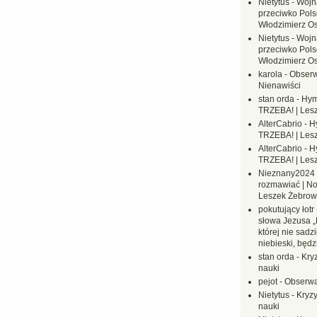
Nietytus
-
Wojn
przeciwko Polsc
Włodzimierz O
Nietytus
-
Wojn
przeciwko Polsc
Włodzimierz O
karola
-
Obserw
Nienawiści
stan orda
-
Hym
TRZEBA! | Les
AlterCabrio
-
H
TRZEBA! | Les
AlterCabrio
-
H
TRZEBA! | Les
Nieznany2024
rozmawiać | No
Leszek Żebrow
pokutujący łotr
słowa Jezusa „
której nie sadzi
niebieski, będ
stan orda
-
Kryz
nauki
pejot
-
Obserwa
Nietytus
-
Kryzy
nauki