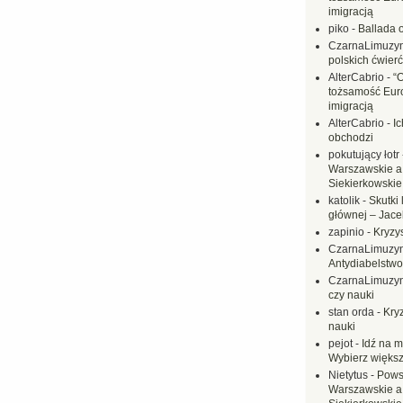
imigracją
piko
-
Ballada 
CzarnaLimuzy
polskich ćwierć
AlterCabrio
-
“
tożsamość Eur
imigracją
AlterCabrio
-
I
obchodzi
pokutujący łotr
Warszawskie a
Siekierkowskie 
katolik
-
Skutki 
głównej – Jac
zapinio
-
Kryzys
CzarnaLimuzy
Antydiabelstwo
CzarnaLimuzy
czy nauki
stan orda
-
Kryz
nauki
pejot
-
Idź na m
Wybierz większ
Nietytus
-
Pows
Warszawskie a