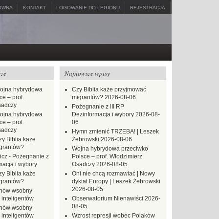
ÓWNA
KONTAKT
LOGOWANIE DO LEGIONU
REJESTRACJA
rze
Najnowsze wpisy
ojna hybrydowa
Czy Biblia każe przyjmować
e – prof.
migrantów?
2026-08-06
sadczy
Pożegnanie z III RP
ojna hybrydowa
Dezinformacja i wybory
2026-08-
e – prof.
06
sadczy
Hymn zmienić TRZEBA! | Leszek
zy Biblia każe
Żebrowski
2026-08-06
grantów?
Wojna hybrydowa przeciwko
icz
-
Pożegnanie z
Polsce – prof. Włodzimierz
macja i wybory
Osadczy
2026-08-05
zy Biblia każe
Oni nie chcą rozmawiać | Nowy
grantów?
dyktat Europy | Leszek Żebrowski
2026-08-05
hów wsobny
 inteligentów
Obserwatorium Nienawiści
2026-
08-05
hów wsobny
 inteligentów
Wzrost represji wobec Polaków