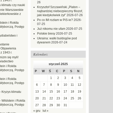
z 1943 r.
26
 klimatu czy nauki
Krzysztof Szczawiński „Platon –
nie Warszawskie
najbardziej niebezpieczny filozof,
iekierkowskie z
jaki kiedykolwiek żył”
2026-07-26
Po co IM rozłam w PiS-ie?
2026-
dstein i Rokita
07-25
Wyborczą. Postęp
Już nikomu nie ufam
2026-07-25
Polskie biesy
2026-07-25
ydiabelstwo i
Ukraina: walki buldogów pod
dywanem
2026-07-24
stanie
 Objawienia
z 1943 r.
Kalendarz
nizm się myli!
wiadectwo
styczeń 2025
tein i Rokita
Wyborczą. Postęp
P
W
Ś
C
P
S
N
1
2
3
4
5
tein i Rokita
Wyborczą. Postęp
6
7
8
9
10
11
12
13
14
15
16
17
18
19
-
Kryzys klimatu
20
21
22
23
24
25
26
-
Wildstein i Rokita
Wyborczą. Postęp
27
28
29
30
31
« gru
lut »