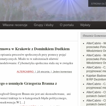
STRONA GŁ
Własne recenzje
Grupy i kluby
O portalu
Wpłaty
Ostatnie komenta
AlterCabrio
-
W
przeciwko Polsc
Rozmowa w Krakowie z Dominikiem Dudkiem
Włodzimierz O
 opisania procesów społecznych przy pomocy pojęć
AlterCabrio
-
W
tematycznych. Miało to w założeniach ułatwić
przeciwko Polsc
modelowanie. Cybernetyka społeczna stała się w związku
Włodzimierz O
AlterCabrio
-
C
przyjmować mi
ALTERCABRIO
|
16 stycznia
|
Jeden komentarz
Kajetan Badow
III RP Dezinfor
ego o usunięcie Grzegorza Brauna z
AlterCabrio
-
C
przyjmować mi
AlterCabrio
-
C
ogłosił Grzegorz Braun nie jest ani skonsultowane, ani
polskich ćwierć
wnież traktuje to w kategoriach błędu politycznego,
AlterCabrio
-
C
 konsekwencje.W […]
polskich ćwierć