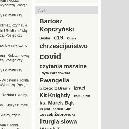
tein i Rokita
Wyborczą. Postęp
Tagi
ys klimatu czy
Bartosz
 klimatu czy nauki
Kopczyński
in i Rokita mówią
zą. Postęp czy
c19
Bestia
Chiny
chrześcijaństwo
ór Ukrainy, czy to
covid
tein i Rokita mówią
zą. Postęp czy
czytania mszalne
ys klimatu czy
Edyta Paradowska
Ewangelia
-
Wildstein i Rokita
Wyborczą. Postęp
Izrael
Grzegorz Braun
Kit Knightly
-
Rozbiór Ukrainy,
komunizm
ks. Marek Bąk
na
-
Kryzys klimatu
ks prof Tadeusz Guz
Leszek Żebrowski
krainy, czy to
liturgia słowa
tein i Rokita