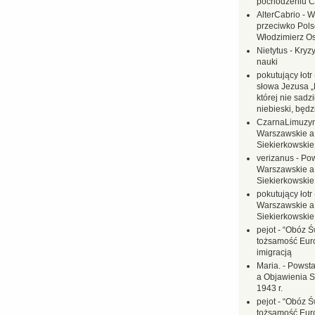
pochodzeniu C
AlterCabrio
-
W
przeciwko Polsc
Włodzimierz O
Nietytus
-
Kryzy
nauki
pokutujący łotr
słowa Jezusa „
której nie sadzi
niebieski, będ
CzarnaLimuzy
Warszawskie a
Siekierkowskie 
verizanus
-
Pow
Warszawskie a
Siekierkowskie 
pokutujący łotr
Warszawskie a
Siekierkowskie 
pejot
-
“Obóz Św
tożsamość Eur
imigracją
Maria.
-
Powsta
a Objawienia S
1943 r.
pejot
-
“Obóz Św
tożsamość Eur