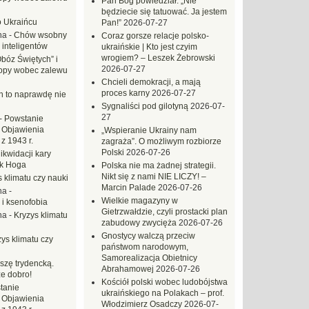
Pan Bóg powiedział: „Nie
będziecie się tatuować. Ja jestem
o Ukraińcu
Pan!”
2026-07-27
na
-
Chów wsobny
Coraz gorsze relacje polsko-
 inteligentów
ukraińskie | Kto jest czyim
wrogiem? – Leszek Żebrowski
Obóz Świętych” i
2026-07-27
opy wobec zalewu
Chcieli demokracji, a mają
proces karny
2026-07-27
ch to naprawdę nie
Sygnaliści pod gilotyną
2026-07-
27
-
Powstanie
 Objawienia
„Wspieranie Ukrainy nam
z 1943 r.
zagraża”. O możliwym rozbiorze
Polski
2026-07-26
likwidacji kary
ek Hoga
Polska nie ma żadnej strategii.
Nikt się z nami NIE LICZY! –
 klimatu czy nauki
Marcin Palade
2026-07-26
na
-
Wielkie magazyny w
 i ksenofobia
Gietrzwałdzie, czyli prostacki plan
na
-
Kryzys klimatu
zabudowy zwycięża
2026-07-26
Gnostycy walczą przeciw
ys klimatu czy
państwom narodowym,
Samorealizacja Obietnicy
szę trydencką.
Abrahamowej
2026-07-26
e dobro!
Kościół polski wobec ludobójstwa
tanie
ukraińskiego na Polakach – prof.
 Objawienia
Włodzimierz Osadczy
2026-07-