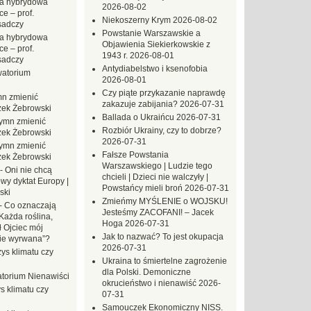
a hybrydowa
2026-08-02
e – prof.
Niekoszerny Krym
2026-08-02
sadczy
Powstanie Warszawskie a
a hybrydowa
Objawienia Siekierkowskie z
e – prof.
1943 r.
2026-08-01
sadczy
Antydiabelstwo i ksenofobia
atorium
2026-08-01
Czy piąte przykazanie naprawdę
n zmienić
zakazuje zabijania?
2026-07-31
zek Żebrowski
Ballada o Ukraińcu
2026-07-31
ymn zmienić
Rozbiór Ukrainy, czy to dobrze?
zek Żebrowski
2026-07-31
ymn zmienić
Fałsze Powstania
zek Żebrowski
Warszawskiego | Ludzie tego
-
Oni nie chcą
chcieli | Dzieci nie walczyły |
wy dyktat Europy |
Powstańcy mieli broń
2026-07-31
ski
Zmieńmy MYŚLENIE o WOJSKU!
-
Co oznaczają
Jesteśmy ZACOFANI! – Jacek
Każda roślina,
Hoga
2026-07-31
ł Ojciec mój
Jak to nazwać? To jest okupacja
zie wyrwana”?
2026-07-31
ys klimatu czy
Ukraina to śmiertelne zagrożenie
dla Polski. Demoniczne
torium Nienawiści
okrucieństwo i nienawiść
2026-
s klimatu czy
07-31
Samouczek Ekonomiczny NISS.