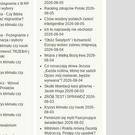
2026-08-05
ożegnanie z III RP
i wybory
Ranking zdrajców Polski
2026-
08-05
na
-
Czy Biblia
ać migrantów?
Chów wsobny polskich ćwierć
inteligentów
2026-08-05
ys klimatu czy
Ich to naprawdę nie obchodzi
2026-08-04
na
-
Pożegnanie z
macja i wybory
“Obóz Świętych” i tożsamość
Europy wobec zalewu imigracją
klimatu czy nauki
2026-08-04
mienić TRZEBA! |
Wojna z Matką Bożą trwa
2026-
ski
08-04
s klimatu czy
Co oznaczają słowa Jezusa
„Każda roślina, której nie sadził
ys klimatu czy
Ojciec mój niebieski, będzie
wyrwana”?
2026-08-04
icz
-
Wzrost
Skutki likwidacji kary głównej –
 Polaków
Jacek Hoga
2026-08-03
s klimatu czy
ZRÓB TEST I SPRAWDŹ
2026-
08-03
ys klimatu czy
Kryzys klimatu czy nauki
2026-
08-03
s klimatu czy
Feminizm się myli! Fascynujące
świadectwo
2026-08-02
rwatorium
Wildstein i Rokita mówią Gazetą
Wyborczą. Postęp czy upadek?