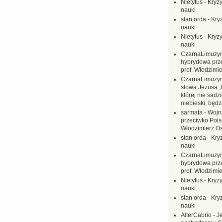
Nietytus
-
Kryzy
nauki
stan orda
-
Kryz
nauki
Nietytus
-
Kryzy
nauki
CzarnaLimuzy
hybrydowa prz
prof. Włodzimi
CzarnaLimuzy
słowa Jezusa „
której nie sadzi
niebieski, będ
sarmata
-
Wojn
przeciwko Polsc
Włodzimierz O
stan orda
-
Kryz
nauki
CzarnaLimuzy
hybrydowa prz
prof. Włodzimi
Nietytus
-
Kryzy
nauki
stan orda
-
Kryz
nauki
AlterCabrio
-
J