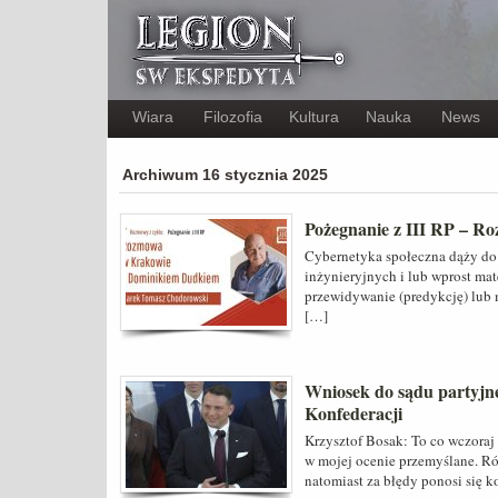
Wiara
Filozofia
Kultura
Nauka
News
Archiwum 16 stycznia 2025
Pożegnanie z III RP – 
Cybernetyka społeczna dąży do
inżynieryjnych i lub wprost ma
przewidywanie (predykcję) lub 
[…]
Wniosek do sądu partyjn
Konfederacji
Krzysztof Bosak: To co wczoraj 
w mojej ocenie przemyślane. Ró
natomiast za błędy ponosi się