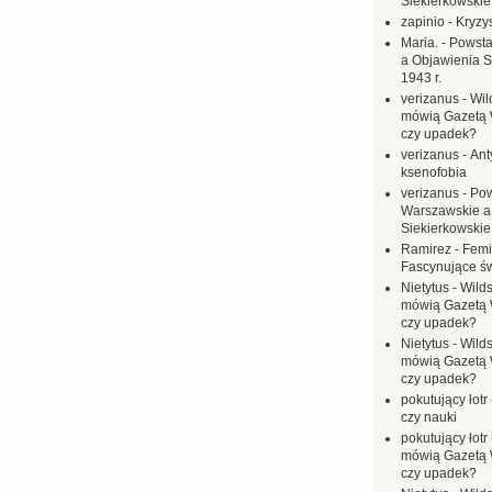
Siekierkowskie 
zapinio
-
Kryzys
Maria.
-
Powsta
a Objawienia S
1943 r.
verizanus
-
Wil
mówią Gazetą 
czy upadek?
verizanus
-
Ant
ksenofobia
verizanus
-
Pow
Warszawskie a
Siekierkowskie 
Ramirez
-
Femi
Fascynujące ś
Nietytus
-
Wilds
mówią Gazetą 
czy upadek?
Nietytus
-
Wilds
mówią Gazetą 
czy upadek?
pokutujący łotr
czy nauki
pokutujący łotr
mówią Gazetą 
czy upadek?