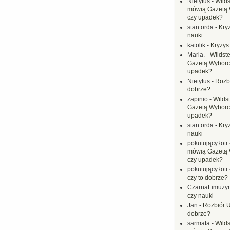
Nietytus
-
Wilds
mówią Gazetą 
czy upadek?
stan orda
-
Kryz
nauki
katolik
-
Kryzys
Maria.
-
Wildste
Gazetą Wyborc
upadek?
Nietytus
-
Rozbi
dobrze?
zapinio
-
Wilds
Gazetą Wyborc
upadek?
stan orda
-
Kryz
nauki
pokutujący łotr
mówią Gazetą 
czy upadek?
pokutujący łotr
czy to dobrze?
CzarnaLimuzy
czy nauki
Jan
-
Rozbiór U
dobrze?
sarmata
-
Wilds