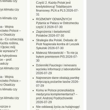
s klimatu czy
Część 2. Każdy Polak jest
kredytobiorcą! Totalitaryzm
ys klimatu czy
finansowy. PLN a PLS
2026-07-
31
s klimatu czy
ROZMOWY ODWAŻNYCH
Pytania w Pałacu w Ostromecku
na
-
Wojna
część 3
2026-07-30
eciwko Polsce –
Zagrożenia i świadomość
erz Osadczy
Polaków
2026-07-30
na
-
Co oznaczają
Strategia dla Polski. Debata: dr
Każda roślina,
Piotr Napierała kontra dr Leszek
ł Ojciec mój
Sykulski
2026-07-30
zie wyrwana”?
Mateusz Morawiecki – To nie ja
a hybrydowa
byłem premierem PiS
2026-07-
e – prof.
30
sadczy
Dzienniki Fauciego i renesans
ys klimatu czy
wycieku informacji z laboratoriów
2026-07-29
na
-
Wojna
Najnowsze dane obalają panikę
eciwko Polsce –
dotyczącą pożarów lasów
2026-
erz Osadczy
07-29
s klimatu czy
Komu w Polsce przeszkadza
medycyna komplementarna? –
ys klimatu czy
prof. Andrzej Frydrychowski
2026-07-29
eszcze o
Nie oddawaj życia za hulajnogę!