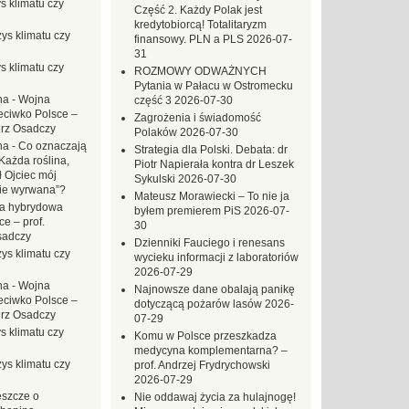
s klimatu czy
Część 2. Każdy Polak jest
kredytobiorcą! Totalitaryzm
ys klimatu czy
finansowy. PLN a PLS
2026-07-
31
s klimatu czy
ROZMOWY ODWAŻNYCH
Pytania w Pałacu w Ostromecku
na
-
Wojna
część 3
2026-07-30
eciwko Polsce –
Zagrożenia i świadomość
erz Osadczy
Polaków
2026-07-30
na
-
Co oznaczają
Strategia dla Polski. Debata: dr
Każda roślina,
Piotr Napierała kontra dr Leszek
ł Ojciec mój
Sykulski
2026-07-30
zie wyrwana”?
Mateusz Morawiecki – To nie ja
a hybrydowa
byłem premierem PiS
2026-07-
e – prof.
30
sadczy
Dzienniki Fauciego i renesans
ys klimatu czy
wycieku informacji z laboratoriów
2026-07-29
na
-
Wojna
Najnowsze dane obalają panikę
eciwko Polsce –
dotyczącą pożarów lasów
2026-
erz Osadczy
07-29
s klimatu czy
Komu w Polsce przeszkadza
medycyna komplementarna? –
ys klimatu czy
prof. Andrzej Frydrychowski
2026-07-29
eszcze o
Nie oddawaj życia za hulajnogę!