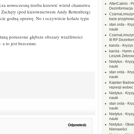
AlterCabrio
-
P
aszcza nowoczesną trzeba krzewić wśród chamstwa
Dezinformacja 
 z Zachęty (pod kierownictwem Andy Rottenberg)
CzarnaLimuzy
zcie godną oprawę. No i oczywiście kolaże typu
każe przyjmow
stan orda
-
Kryz
nauki
CzarnaLimuzy
staną poruszone głębsze obszary wrażliwości
III RP Dezinfor
 a to jest bezcenne.
karola
-
Kryzys 
karola
-
Hymn z
Leszek Żebrow
Nietytus
-
Kryzy
nauki
stan orda
-
Kryz
nauki
Kajetan Badow
represji wobec
Nietytus
-
Kryzy
nauki
stan orda
-
Kryz
nauki
Nietytus
-
Kryzy
nauki
Nietytus
-
Obse
Odpowiedz
Nienawiści