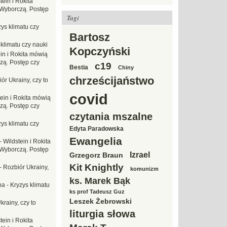
tein i Rokita
Wyborczą. Postęp
Tagi
ys klimatu czy
Bartosz
 klimatu czy nauki
Kopczyński
in i Rokita mówią
zą. Postęp czy
c19
Bestia
Chiny
chrześcijaństwo
ór Ukrainy, czy to
covid
tein i Rokita mówią
zą. Postęp czy
czytania mszalne
ys klimatu czy
Edyta Paradowska
Ewangelia
-
Wildstein i Rokita
Wyborczą. Postęp
Izrael
Grzegorz Braun
Kit Knightly
-
Rozbiór Ukrainy,
komunizm
ks. Marek Bąk
na
-
Kryzys klimatu
ks prof Tadeusz Guz
Leszek Żebrowski
krainy, czy to
liturgia słowa
tein i Rokita