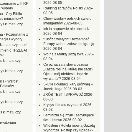
2026-08-05
ożegnanie z III RP
i wybory
Ranking zdrajców Polski
2026-
08-05
na
-
Czy Biblia
ać migrantów?
Chów wsobny polskich ćwierć
inteligentów
2026-08-05
ys klimatu czy
Ich to naprawdę nie obchodzi
2026-08-04
na
-
Pożegnanie z
macja i wybory
“Obóz Świętych” i tożsamość
Europy wobec zalewu imigracją
klimatu czy nauki
2026-08-04
mienić TRZEBA! |
Wojna z Matką Bożą trwa
2026-
ski
08-04
s klimatu czy
Co oznaczają słowa Jezusa
„Każda roślina, której nie sadził
ys klimatu czy
Ojciec mój niebieski, będzie
wyrwana”?
2026-08-04
icz
-
Wzrost
Skutki likwidacji kary głównej –
 Polaków
Jacek Hoga
2026-08-03
s klimatu czy
ZRÓB TEST I SPRAWDŹ
2026-
08-03
ys klimatu czy
Kryzys klimatu czy nauki
2026-
08-03
s klimatu czy
Feminizm się myli! Fascynujące
świadectwo
2026-08-02
rwatorium
Wildstein i Rokita mówią Gazetą
Wyborczą. Postęp czy upadek?