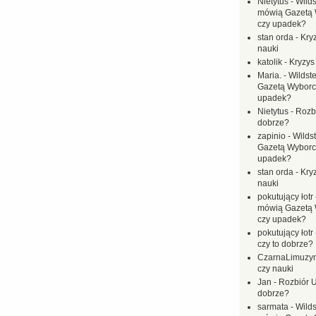
Nietytus
-
Wilds
mówią Gazetą 
czy upadek?
stan orda
-
Kryz
nauki
katolik
-
Kryzys
Maria.
-
Wildste
Gazetą Wyborc
upadek?
Nietytus
-
Rozbi
dobrze?
zapinio
-
Wilds
Gazetą Wyborc
upadek?
stan orda
-
Kryz
nauki
pokutujący łotr
mówią Gazetą 
czy upadek?
pokutujący łotr
czy to dobrze?
CzarnaLimuzy
czy nauki
Jan
-
Rozbiór U
dobrze?
sarmata
-
Wilds