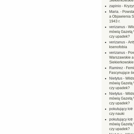
Siekierkowskie 
zapinio
-
Kryzys
Maria.
-
Powsta
a Objawienia S
1943 r.
verizanus
-
Wil
mówią Gazetą 
czy upadek?
verizanus
-
Ant
ksenofobia
verizanus
-
Pow
Warszawskie a
Siekierkowskie 
Ramirez
-
Femi
Fascynujące ś
Nietytus
-
Wilds
mówią Gazetą 
czy upadek?
Nietytus
-
Wilds
mówią Gazetą 
czy upadek?
pokutujący łotr
czy nauki
pokutujący łotr
mówią Gazetą 
czy upadek?