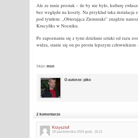
Ale ze mnie prostak – ile by nie było, kulturę zwł
bez względu na koszty. Na przykład taka instalacja
pod tytułem: „Obierająca Ziemniaki” znajdzie nares
Krucyfiks w Nocniku.
Po zapoznaniu się z tymi dziełami sztuki od razu zo
widza, stanie się on po prostu lepszym człowiekiem –
msn
TAGI:
O autorze: piko
2 komentarze
Krzysztof
28 października 2024 godz. 18:21