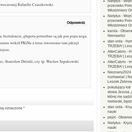
Nietytus
-
Wojn
owoczesnej Rafaello Czaszkowski.
przeciwko Polsc
Włodzimierz O
Nietytus
-
Wojn
przeciwko Polsc
Odpowiedz
Włodzimierz O
karola
-
Obserw
 beztalencie, głupota potrzebne są jak psu piąta noga.
Nienawiści
stan orda
-
Hym
renu wokół PKiNu a teraz stworzenie tam jakiejś
TRZEBA! | Les
iejsze.
AlterCabrio
-
H
TRZEBA! | Les
lec, Stanisław Dróżdż, czy śp. Wacław Szpakowski
AlterCabrio
-
H
TRZEBA! | Les
Nieznany2024
rozmawiać | No
Leszek Żebrow
pokutujący łotr
słowa Jezusa „
której nie sadzi
niebieski, będ
stan orda
-
Kryz
są oznaczone
*
nauki
pejot
-
Obserwa
Nietytus
-
Kryzy
nauki