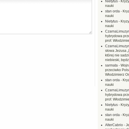
Nietytus
-
Kryzy
nauki
stan orda
-
Kryz
nauki
Nietytus
-
Kryzy
nauki
CzarnaLimuzy
hybrydowa prz
prof. Włodzimi
CzarnaLimuzy
słowa Jezusa „
której nie sadzi
niebieski, będ
sarmata
-
Wojn
przeciwko Polsc
Włodzimierz O
stan orda
-
Kryz
nauki
CzarnaLimuzy
hybrydowa prz
prof. Włodzimi
Nietytus
-
Kryzy
nauki
stan orda
-
Kryz
nauki
AlterCabrio
-
J