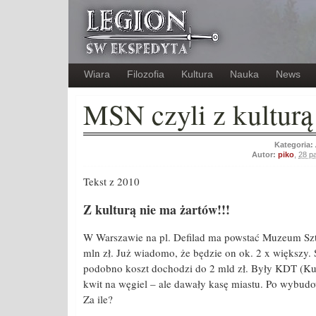
Wiara
Filozofia
Kultura
Nauka
News
MSN czyli z kulturą
Kategoria:
Autor:
piko
,
28 p
Tekst z 2010
Z kulturą nie ma żartów!!!
W Warszawie na pl. Defilad ma powstać Muzeum Sz
mln zł. Już wiadomo, że będzie on ok. 2 x większy.
podobno koszt dochodzi do 2 mld zł. Były KDT (Ku
kwit na węgiel – ale dawały kasę miastu. Po wybu
Za ile?