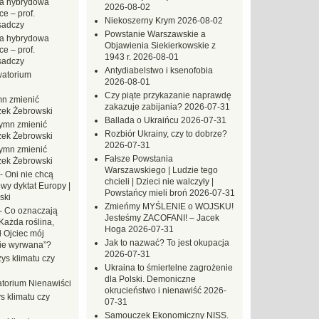
a hybrydowa
2026-08-02
e – prof.
Niekoszerny Krym
2026-08-02
sadczy
Powstanie Warszawskie a
a hybrydowa
Objawienia Siekierkowskie z
e – prof.
1943 r.
2026-08-01
sadczy
Antydiabelstwo i ksenofobia
atorium
2026-08-01
Czy piąte przykazanie naprawdę
n zmienić
zakazuje zabijania?
2026-07-31
zek Żebrowski
Ballada o Ukraińcu
2026-07-31
ymn zmienić
Rozbiór Ukrainy, czy to dobrze?
zek Żebrowski
2026-07-31
ymn zmienić
Fałsze Powstania
zek Żebrowski
Warszawskiego | Ludzie tego
-
Oni nie chcą
chcieli | Dzieci nie walczyły |
wy dyktat Europy |
Powstańcy mieli broń
2026-07-31
ski
Zmieńmy MYŚLENIE o WOJSKU!
-
Co oznaczają
Jesteśmy ZACOFANI! – Jacek
Każda roślina,
Hoga
2026-07-31
ł Ojciec mój
Jak to nazwać? To jest okupacja
zie wyrwana”?
2026-07-31
ys klimatu czy
Ukraina to śmiertelne zagrożenie
dla Polski. Demoniczne
torium Nienawiści
okrucieństwo i nienawiść
2026-
s klimatu czy
07-31
Samouczek Ekonomiczny NISS.