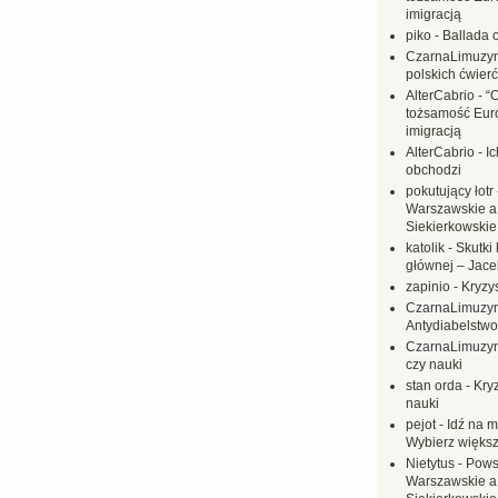
imigracją
piko
-
Ballada 
CzarnaLimuzy
polskich ćwierć
AlterCabrio
-
“
tożsamość Eur
imigracją
AlterCabrio
-
I
obchodzi
pokutujący łotr
Warszawskie a
Siekierkowskie 
katolik
-
Skutki 
głównej – Jac
zapinio
-
Kryzys
CzarnaLimuzy
Antydiabelstwo
CzarnaLimuzy
czy nauki
stan orda
-
Kryz
nauki
pejot
-
Idź na m
Wybierz większ
Nietytus
-
Pows
Warszawskie a