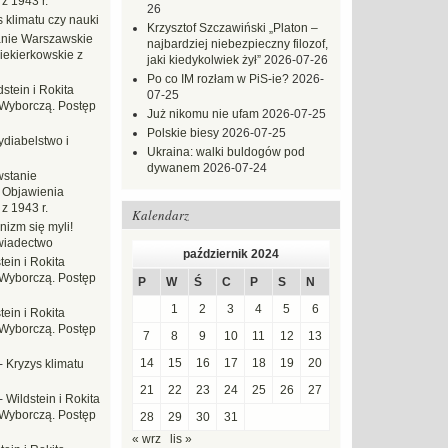
z 1943 r.
26
 klimatu czy nauki
Krzysztof Szczawiński „Platon –
nie Warszawskie
najbardziej niebezpieczny filozof,
iekierkowskie z
jaki kiedykolwiek żył”
2026-07-26
Po co IM rozłam w PiS-ie?
2026-
dstein i Rokita
07-25
Wyborczą. Postęp
Już nikomu nie ufam
2026-07-25
Polskie biesy
2026-07-25
ydiabelstwo i
Ukraina: walki buldogów pod
dywanem
2026-07-24
stanie
 Objawienia
z 1943 r.
Kalendarz
nizm się myli!
wiadectwo
październik 2024
tein i Rokita
Wyborczą. Postęp
P
W
Ś
C
P
S
N
1
2
3
4
5
6
tein i Rokita
Wyborczą. Postęp
7
8
9
10
11
12
13
14
15
16
17
18
19
20
-
Kryzys klimatu
21
22
23
24
25
26
27
-
Wildstein i Rokita
Wyborczą. Postęp
28
29
30
31
« wrz
lis »