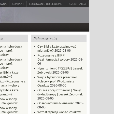
ÓWNA
KONTAKT
LOGOWANIE DO LEGIONU
REJESTRACJA
rze
Najnowsze wpisy
ojna hybrydowa
Czy Biblia każe przyjmować
e – prof.
migrantów?
2026-08-06
sadczy
Pożegnanie z III RP
ojna hybrydowa
Dezinformacja i wybory
2026-08-
e – prof.
06
sadczy
Hymn zmienić TRZEBA! | Leszek
zy Biblia każe
Żebrowski
2026-08-06
grantów?
Wojna hybrydowa przeciwko
icz
-
Pożegnanie z
Polsce – prof. Włodzimierz
macja i wybory
Osadczy
2026-08-05
zy Biblia każe
Oni nie chcą rozmawiać | Nowy
grantów?
dyktat Europy | Leszek Żebrowski
2026-08-05
hów wsobny
 inteligentów
Obserwatorium Nienawiści
2026-
08-05
hów wsobny
 inteligentów
Wzrost represji wobec Polaków