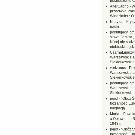
pochodzeniu C
AlterCabrio
-
W
przeciwko Polsc
Włodzimierz O
Nietytus
-
Kryzy
nauki
pokutujący łotr
słowa Jezusa „
której nie sadzi
niebieski, będ
CzarnaLimuzy
Warszawskie a
Siekierkowskie 
verizanus
-
Pow
Warszawskie a
Siekierkowskie 
pokutujący łotr
Warszawskie a
Siekierkowskie 
pejot
-
“Obóz Św
tożsamość Eur
imigracją
Maria.
-
Powsta
a Objawienia S
1943 r.
pejot
-
“Obóz Św
tożsamość Eur