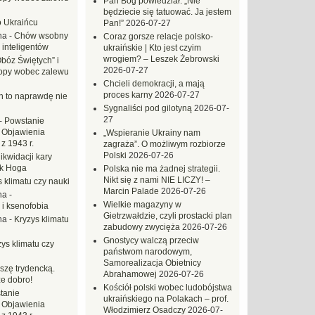
Pan Bóg powiedział: „Nie
będziecie się tatuować. Ja jestem
o Ukraińcu
Pan!”
2026-07-27
na
-
Chów wsobny
Coraz gorsze relacje polsko-
 inteligentów
ukraińskie | Kto jest czyim
wrogiem? – Leszek Żebrowski
Obóz Świętych” i
2026-07-27
opy wobec zalewu
Chcieli demokracji, a mają
proces karny
2026-07-27
ch to naprawdę nie
Sygnaliści pod gilotyną
2026-07-
27
-
Powstanie
 Objawienia
„Wspieranie Ukrainy nam
z 1943 r.
zagraża”. O możliwym rozbiorze
Polski
2026-07-26
likwidacji kary
ek Hoga
Polska nie ma żadnej strategii.
Nikt się z nami NIE LICZY! –
 klimatu czy nauki
Marcin Palade
2026-07-26
na
-
Wielkie magazyny w
 i ksenofobia
Gietrzwałdzie, czyli prostacki plan
na
-
Kryzys klimatu
zabudowy zwycięża
2026-07-26
Gnostycy walczą przeciw
ys klimatu czy
państwom narodowym,
Samorealizacja Obietnicy
szę trydencką.
Abrahamowej
2026-07-26
e dobro!
Kościół polski wobec ludobójstwa
tanie
ukraińskiego na Polakach – prof.
 Objawienia
Włodzimierz Osadczy
2026-07-