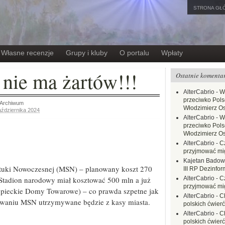
STRONA GŁ
Własne recenzje
Grupy i kluby
O portalu
Wpłaty
 nie ma żartów!!!
Ostatnie komenta
AlterCabrio
-
W
przeciwko Polsc
Archiwum
Włodzimierz O
aździernika 2024
AlterCabrio
-
W
przeciwko Polsc
Włodzimierz O
AlterCabrio
-
C
przyjmować mi
Kajetan Badow
tuki Nowoczesnej (MSN) – planowany koszt 270
III RP Dezinfor
 Stadion narodowy miał kosztować 500 mln a już
AlterCabrio
-
C
przyjmować mi
pieckie Domy Towarowe) – co prawda szpetne jak
AlterCabrio
-
C
dowaniu MSN utrzymywane będzie z kasy miasta.
polskich ćwierć
AlterCabrio
-
C
polskich ćwierć