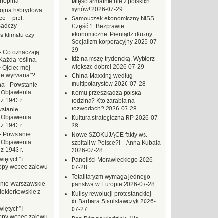
hopina
Mięso armatnie nie z polskich
synów!
2026-07-29
ojna hybrydowa
e – prof.
Samouczek ekonomiczny NISS.
sadczy
Część 1. Bezprawie
ekonomiczne. Pieniądz dłużny.
s klimatu czy
Socjalizm korporacyjny
2026-07-
29
-
Co oznaczają
Idź na mszę trydencką. Wybierz
Każda roślina,
większe dobro!
2026-07-29
ł Ojciec mój
zie wyrwana”?
China-Maxxing według
multipolarystów
2026-07-28
na
-
Powstanie
 Objawienia
Komu przeszkadza polska
z 1943 r.
rodzina? Kto zarabia na
rozwodach?
2026-07-28
stanie
 Objawienia
Kultura strategiczna RP
2026-07-
z 1943 r.
28
-
Powstanie
Nowe SZOKUJĄCE fakty ws.
 Objawienia
szpitali w Polsce?! – Anna Kubala
z 1943 r.
2026-07-28
iętych” i
Paneliści Morawieckiego
2026-
opy wobec zalewu
07-28
Totalitaryzm wymaga jednego
nie Warszawskie
państwa w Europie
2026-07-28
iekierkowskie z
Kulisy rewolucji protestanckiej –
dr Barbara Stanisławczyk
2026-
iętych” i
07-27
opy wobec zalewu