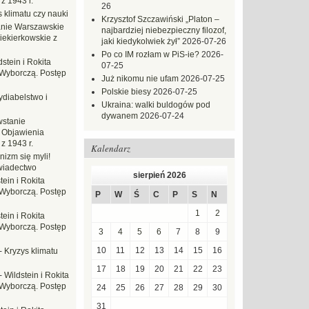
z 1943 r.
26
 klimatu czy nauki
Krzysztof Szczawiński „Platon –
nie Warszawskie
najbardziej niebezpieczny filozof,
iekierkowskie z
jaki kiedykolwiek żył”
2026-07-26
Po co IM rozłam w PiS-ie?
2026-
dstein i Rokita
07-25
Wyborczą. Postęp
Już nikomu nie ufam
2026-07-25
Polskie biesy
2026-07-25
ydiabelstwo i
Ukraina: walki buldogów pod
dywanem
2026-07-24
stanie
 Objawienia
z 1943 r.
Kalendarz
nizm się myli!
wiadectwo
sierpień 2026
tein i Rokita
Wyborczą. Postęp
P
W
Ś
C
P
S
N
1
2
tein i Rokita
Wyborczą. Postęp
3
4
5
6
7
8
9
10
11
12
13
14
15
16
-
Kryzys klimatu
17
18
19
20
21
22
23
-
Wildstein i Rokita
Wyborczą. Postęp
24
25
26
27
28
29
30
31