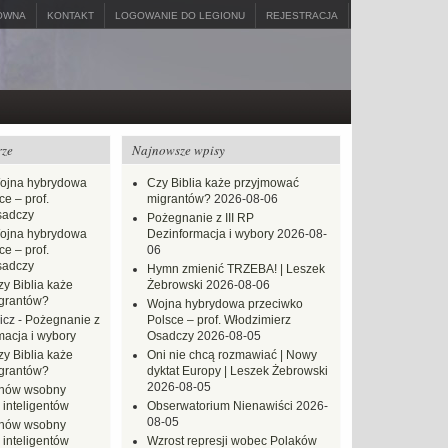
ÓWNA
KONTAKT
LOGOWANIE DO LEGIONU
REJESTRACJA
rze
Najnowsze wpisy
ojna hybrydowa
Czy Biblia każe przyjmować
e – prof.
migrantów?
2026-08-06
sadczy
Pożegnanie z III RP
ojna hybrydowa
Dezinformacja i wybory
2026-08-
e – prof.
06
sadczy
Hymn zmienić TRZEBA! | Leszek
zy Biblia każe
Żebrowski
2026-08-06
grantów?
Wojna hybrydowa przeciwko
icz
-
Pożegnanie z
Polsce – prof. Włodzimierz
macja i wybory
Osadczy
2026-08-05
zy Biblia każe
Oni nie chcą rozmawiać | Nowy
grantów?
dyktat Europy | Leszek Żebrowski
2026-08-05
hów wsobny
 inteligentów
Obserwatorium Nienawiści
2026-
08-05
hów wsobny
 inteligentów
Wzrost represji wobec Polaków