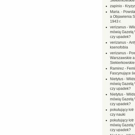
Siekierkowskie 
zapinio
-
Kryzys
Maria.
-
Powsta
a Objawienia S
1943 r.
verizanus
-
Wil
mówią Gazetą 
czy upadek?
verizanus
-
Ant
ksenofobia
verizanus
-
Pow
Warszawskie a
Siekierkowskie 
Ramirez
-
Femi
Fascynujące ś
Nietytus
-
Wilds
mówią Gazetą 
czy upadek?
Nietytus
-
Wilds
mówią Gazetą 
czy upadek?
pokutujący łotr
czy nauki
pokutujący łotr
mówią Gazetą 
czy upadek?