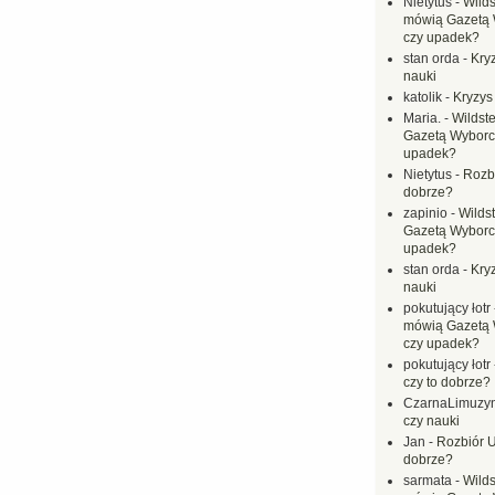
Nietytus
-
Wilds
mówią Gazetą 
czy upadek?
stan orda
-
Kryz
nauki
katolik
-
Kryzys
Maria.
-
Wildste
Gazetą Wyborc
upadek?
Nietytus
-
Rozbi
dobrze?
zapinio
-
Wilds
Gazetą Wyborc
upadek?
stan orda
-
Kryz
nauki
pokutujący łotr
mówią Gazetą 
czy upadek?
pokutujący łotr
czy to dobrze?
CzarnaLimuzy
czy nauki
Jan
-
Rozbiór U
dobrze?
sarmata
-
Wilds