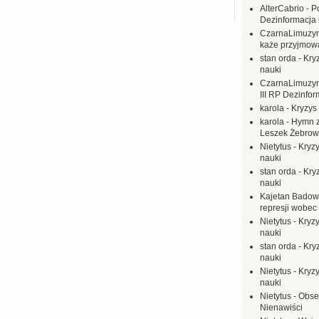
AlterCabrio
-
P
Dezinformacja 
CzarnaLimuzy
każe przyjmow
stan orda
-
Kryz
nauki
CzarnaLimuzy
III RP Dezinfor
karola
-
Kryzys 
karola
-
Hymn z
Leszek Żebrow
Nietytus
-
Kryzy
nauki
stan orda
-
Kryz
nauki
Kajetan Badow
represji wobec
Nietytus
-
Kryzy
nauki
stan orda
-
Kryz
nauki
Nietytus
-
Kryzy
nauki
Nietytus
-
Obse
Nienawiści