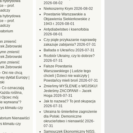
a hybrydowa
2026-08-02
e – prof.
Niekoszerny Krym
2026-08-02
sadczy
Powstanie Warszawskie a
a hybrydowa
Objawienia Siekierkowskie z
e – prof.
1943 r.
2026-08-01
sadczy
Antydiabelstwo i ksenofobia
atorium
2026-08-01
Czy piąte przykazanie naprawdę
n zmienić
zakazuje zabijania?
2026-07-31
zek Żebrowski
Ballada o Ukraińcu
2026-07-31
ymn zmienić
Rozbiór Ukrainy, czy to dobrze?
zek Żebrowski
2026-07-31
ymn zmienić
Fałsze Powstania
zek Żebrowski
Warszawskiego | Ludzie tego
-
Oni nie chcą
chcieli | Dzieci nie walczyły |
wy dyktat Europy |
Powstańcy mieli broń
2026-07-31
ski
Zmieńmy MYŚLENIE o WOJSKU!
-
Co oznaczają
Jesteśmy ZACOFANI! – Jacek
Każda roślina,
Hoga
2026-07-31
ł Ojciec mój
Jak to nazwać? To jest okupacja
zie wyrwana”?
2026-07-31
ys klimatu czy
Ukraina to śmiertelne zagrożenie
dla Polski. Demoniczne
torium Nienawiści
okrucieństwo i nienawiść
2026-
s klimatu czy
07-31
Samouczek Ekonomiczny NISS.