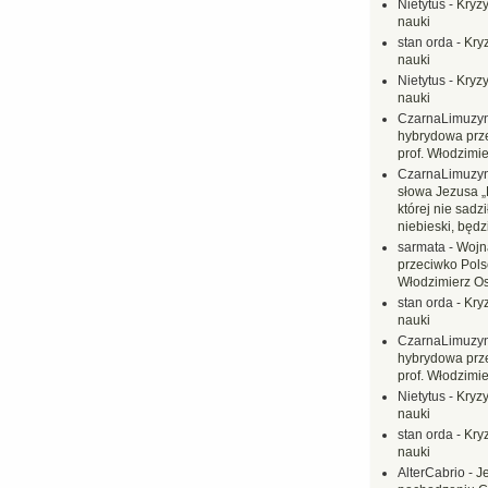
Nietytus
-
Kryzy
nauki
stan orda
-
Kryz
nauki
Nietytus
-
Kryzy
nauki
CzarnaLimuzy
hybrydowa prz
prof. Włodzimi
CzarnaLimuzy
słowa Jezusa „
której nie sadzi
niebieski, będ
sarmata
-
Wojn
przeciwko Polsc
Włodzimierz O
stan orda
-
Kryz
nauki
CzarnaLimuzy
hybrydowa prz
prof. Włodzimi
Nietytus
-
Kryzy
nauki
stan orda
-
Kryz
nauki
AlterCabrio
-
J