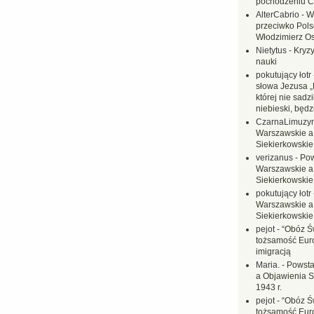
pochodzeniu C
AlterCabrio
-
W
przeciwko Polsc
Włodzimierz O
Nietytus
-
Kryzy
nauki
pokutujący łotr
słowa Jezusa „
której nie sadzi
niebieski, będ
CzarnaLimuzy
Warszawskie a
Siekierkowskie 
verizanus
-
Pow
Warszawskie a
Siekierkowskie 
pokutujący łotr
Warszawskie a
Siekierkowskie 
pejot
-
“Obóz Św
tożsamość Eur
imigracją
Maria.
-
Powsta
a Objawienia S
1943 r.
pejot
-
“Obóz Św
tożsamość Eur