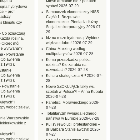
hopina
Mięso armatnie nie z polskich
synów!
2026-07-29
ojna hybrydowa
e – prof.
Samouczek ekonomiczny NISS.
sadczy
Część 1. Bezprawie
ekonomiczne. Pieniądz dłużny.
s klimatu czy
Socjalizm korporacyjny
2026-07-
29
-
Co oznaczają
Idź na mszę trydencką. Wybierz
Każda roślina,
większe dobro!
2026-07-29
ł Ojciec mój
zie wyrwana”?
China-Maxxing według
multipolarystów
2026-07-28
na
-
Powstanie
 Objawienia
Komu przeszkadza polska
z 1943 r.
rodzina? Kto zarabia na
rozwodach?
2026-07-28
stanie
 Objawienia
Kultura strategiczna RP
2026-07-
z 1943 r.
28
-
Powstanie
Nowe SZOKUJĄCE fakty ws.
 Objawienia
szpitali w Polsce?! – Anna Kubala
z 1943 r.
2026-07-28
iętych” i
Paneliści Morawieckiego
2026-
opy wobec zalewu
07-28
Totalitaryzm wymaga jednego
nie Warszawskie
państwa w Europie
2026-07-28
iekierkowskie z
Kulisy rewolucji protestanckiej –
dr Barbara Stanisławczyk
2026-
iętych” i
07-27
opy wobec zalewu