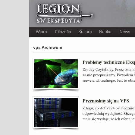
Wiara
Filozofia
Kultura
Nauka
News
vps Archiwum
Problemy techniczne Eks
Drodzy Czytelnicy, Przez ostat
za nie przepraszamy. Powodem 
serwera wirtualnego. Jest to ob
Przenosimy się na VPS
Z tego, co Active24 ostateczni
odpowiednią wydajność. Grzegor
mnie się wydaje, że ich oferta je