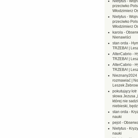
Nietytus
-
Wojn
przeciwko Polsc
Włodzimierz O
Nietytus
-
Wojn
przeciwko Polsc
Włodzimierz O
karola
-
Obserw
Nienawiści
stan orda
-
Hym
TRZEBA! | Les
AlterCabrio
-
H
TRZEBA! | Les
AlterCabrio
-
H
TRZEBA! | Les
Nieznany2024
rozmawiać | No
Leszek Żebrow
pokutujący łotr
słowa Jezusa „
której nie sadzi
niebieski, będ
stan orda
-
Kryz
nauki
pejot
-
Obserwa
Nietytus
-
Kryzy
nauki