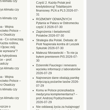
s klimatu czy
Część 2. Każdy Polak jest
kredytobiorcą! Totalitaryzm
ys klimatu czy
finansowy. PLN a PLS
2026-07-
31
s klimatu czy
ROZMOWY ODWAŻNYCH
Pytania w Pałacu w Ostromecku
na
-
Wojna
część 3
2026-07-30
eciwko Polsce –
Zagrożenia i świadomość
erz Osadczy
Polaków
2026-07-30
na
-
Co oznaczają
Strategia dla Polski. Debata: dr
Każda roślina,
Piotr Napierała kontra dr Leszek
ł Ojciec mój
Sykulski
2026-07-30
zie wyrwana”?
Mateusz Morawiecki – To nie ja
a hybrydowa
byłem premierem PiS
2026-07-
e – prof.
30
sadczy
Dzienniki Fauciego i renesans
ys klimatu czy
wycieku informacji z laboratoriów
2026-07-29
na
-
Wojna
Najnowsze dane obalają panikę
eciwko Polsce –
dotyczącą pożarów lasów
2026-
erz Osadczy
07-29
s klimatu czy
Komu w Polsce przeszkadza
medycyna komplementarna? –
ys klimatu czy
prof. Andrzej Frydrychowski
2026-07-29
eszcze o
Nie oddawaj życia za hulajnogę!