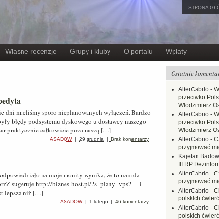
STRONA GŁ
Własne recenzje
Grupy i kluby
O portalu
Wpłaty
Ostatnie komenta
AlterCabrio
-
W
przeciwko Polsc
pedyta
Włodzimierz O
nie dni mieliśmy sporo nieplanowanych wyłączeń. Bardzo
AlterCabrio
-
W
były błędy podsystemu dyskowego u dostawcy naszego
przeciwko Polsc
szar praktycznie całkowicie poza naszą […]
Włodzimierz O
AlterCabrio
-
C
ASADOW
|
29 grudnia
|
Brak komentarzy
przyjmować mi
Kajetan Badow
III RP Dezinfor
AlterCabrio
-
C
e odpowiedziało na moje monity wynika, że to nam da
przyjmować mi
zZ sugeruje http://biznes-host.pl/?s=plany_vps2 – i
AlterCabrio
-
C
st lepsza niż […]
polskich ćwierć
ASADOW
|
1 lutego
|
46 komentarzy
AlterCabrio
-
C
polskich ćwierć