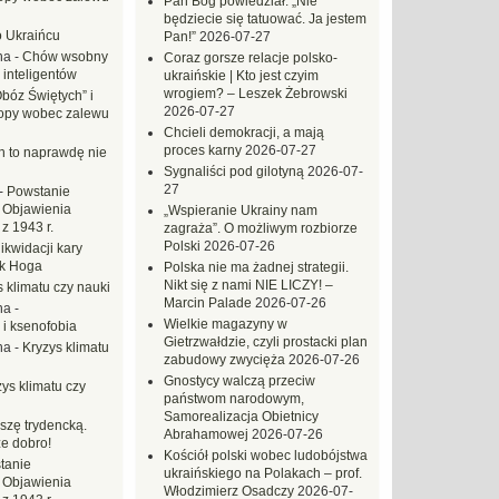
Pan Bóg powiedział: „Nie
będziecie się tatuować. Ja jestem
o Ukraińcu
Pan!”
2026-07-27
na
-
Chów wsobny
Coraz gorsze relacje polsko-
 inteligentów
ukraińskie | Kto jest czyim
wrogiem? – Leszek Żebrowski
Obóz Świętych” i
2026-07-27
opy wobec zalewu
Chcieli demokracji, a mają
proces karny
2026-07-27
ch to naprawdę nie
Sygnaliści pod gilotyną
2026-07-
27
-
Powstanie
 Objawienia
„Wspieranie Ukrainy nam
z 1943 r.
zagraża”. O możliwym rozbiorze
Polski
2026-07-26
likwidacji kary
ek Hoga
Polska nie ma żadnej strategii.
Nikt się z nami NIE LICZY! –
 klimatu czy nauki
Marcin Palade
2026-07-26
na
-
Wielkie magazyny w
 i ksenofobia
Gietrzwałdzie, czyli prostacki plan
na
-
Kryzys klimatu
zabudowy zwycięża
2026-07-26
Gnostycy walczą przeciw
ys klimatu czy
państwom narodowym,
Samorealizacja Obietnicy
szę trydencką.
Abrahamowej
2026-07-26
e dobro!
Kościół polski wobec ludobójstwa
tanie
ukraińskiego na Polakach – prof.
 Objawienia
Włodzimierz Osadczy
2026-07-