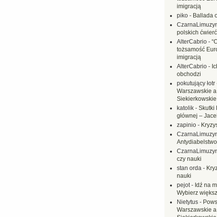
imigracją
piko
-
Ballada 
CzarnaLimuzy
polskich ćwierć
AlterCabrio
-
“
tożsamość Eur
imigracją
AlterCabrio
-
I
obchodzi
pokutujący łotr
Warszawskie a
Siekierkowskie 
katolik
-
Skutki 
głównej – Jac
zapinio
-
Kryzys
CzarnaLimuzy
Antydiabelstwo
CzarnaLimuzy
czy nauki
stan orda
-
Kryz
nauki
pejot
-
Idź na m
Wybierz większ
Nietytus
-
Pows
Warszawskie a