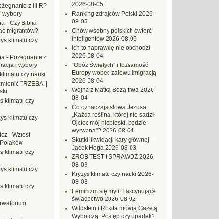
2026-08-05
ożegnanie z III RP
i wybory
Ranking zdrajców Polski
2026-
08-05
na
-
Czy Biblia
ać migrantów?
Chów wsobny polskich ćwierć
inteligentów
2026-08-05
ys klimatu czy
Ich to naprawdę nie obchodzi
2026-08-04
na
-
Pożegnanie z
macja i wybory
“Obóz Świętych” i tożsamość
Europy wobec zalewu imigracją
klimatu czy nauki
2026-08-04
mienić TRZEBA! |
Wojna z Matką Bożą trwa
2026-
ski
08-04
s klimatu czy
Co oznaczają słowa Jezusa
„Każda roślina, której nie sadził
ys klimatu czy
Ojciec mój niebieski, będzie
wyrwana”?
2026-08-04
icz
-
Wzrost
Skutki likwidacji kary głównej –
 Polaków
Jacek Hoga
2026-08-03
s klimatu czy
ZRÓB TEST I SPRAWDŹ
2026-
08-03
ys klimatu czy
Kryzys klimatu czy nauki
2026-
08-03
s klimatu czy
Feminizm się myli! Fascynujące
świadectwo
2026-08-02
rwatorium
Wildstein i Rokita mówią Gazetą
Wyborczą. Postęp czy upadek?