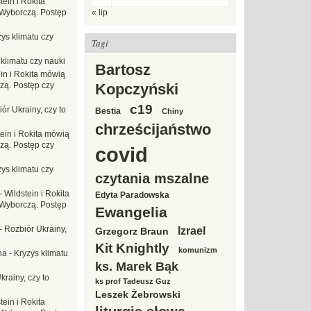
tein i Rokita
Wyborczą. Postęp
« lip
ys klimatu czy
Tagi
 klimatu czy nauki
Bartosz
in i Rokita mówią
zą. Postęp czy
Kopczyński
c19
ór Ukrainy, czy to
Bestia
Chiny
chrześcijaństwo
tein i Rokita mówią
zą. Postęp czy
covid
ys klimatu czy
czytania mszalne
-
Wildstein i Rokita
Edyta Paradowska
Wyborczą. Postęp
Ewangelia
-
Rozbiór Ukrainy,
Izrael
Grzegorz Braun
Kit Knightly
komunizm
na
-
Kryzys klimatu
ks. Marek Bąk
krainy, czy to
ks prof Tadeusz Guz
Leszek Żebrowski
tein i Rokita