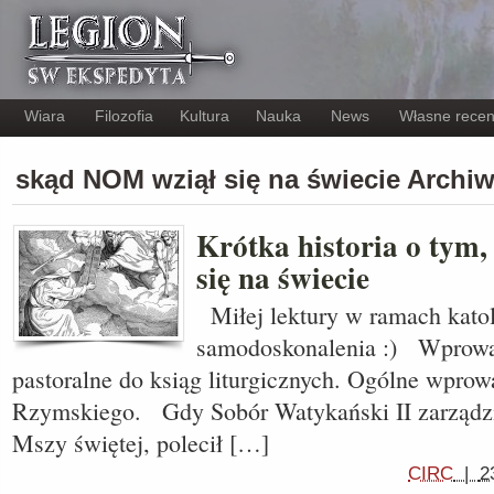
Wiara
Filozofia
Kultura
Nauka
News
Własne recen
skąd NOM wziął się na świecie Archi
Krótka historia o tym
się na świecie
Miłej lektury w ramach katol
samodoskonalenia :) Wprowad
pastoralne do ksiąg liturgicznych. Ogólne wpro
Rzymskiego. Gdy Sobór Watykański II zarządz
Mszy świętej, polecił […]
CIRC
|
2