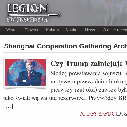
Wiara
Filozofia
Kultura
Nauka
News
Własne recen
Shanghai Cooperation Gathering Ar
Czy Trump zainicjuje 
Śledzę powstawanie sojuszu 
motywem przewodnim bloku g
pierwszy rzut oka) zawsze był
jako światową walutą rezerwową. Przywódcy BRI
[…]
ALTERCABRIO
|
9 w