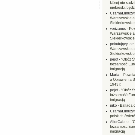
której nie sadzi
niebieski, będ
CzarnaLimuzy
Warszawskie a
Siekierkowskie 
verizanus
-
Pow
Warszawskie a
Siekierkowskie 
pokutujący łotr
Warszawskie a
Siekierkowskie 
pejot
-
“Obóz Św
tożsamość Eur
imigracją
Maria.
-
Powsta
a Objawienia S
1943 r.
pejot
-
“Obóz Św
tożsamość Eur
imigracją
piko
-
Ballada 
CzarnaLimuzy
polskich ćwierć
AlterCabrio
-
“
tożsamość Eur
imigracją