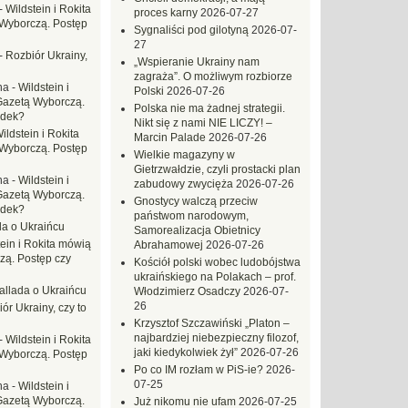
-
Wildstein i Rokita
proces karny
2026-07-27
Wyborczą. Postęp
Sygnaliści pod gilotyną
2026-07-
27
-
Rozbiór Ukrainy,
„Wspieranie Ukrainy nam
zagraża”. O możliwym rozbiorze
na
-
Wildstein i
Polski
2026-07-26
Gazetą Wyborczą.
Polska nie ma żadnej strategii.
adek?
Nikt się z nami NIE LICZY! –
ildstein i Rokita
Marcin Palade
2026-07-26
Wyborczą. Postęp
Wielkie magazyny w
Gietrzwałdzie, czyli prostacki plan
na
-
Wildstein i
zabudowy zwycięża
2026-07-26
Gazetą Wyborczą.
Gnostycy walczą przeciw
adek?
państwom narodowym,
da o Ukraińcu
Samorealizacja Obietnicy
tein i Rokita mówią
Abrahamowej
2026-07-26
zą. Postęp czy
Kościół polski wobec ludobójstwa
ukraińskiego na Polakach – prof.
allada o Ukraińcu
Włodzimierz Osadczy
2026-07-
26
ór Ukrainy, czy to
Krzysztof Szczawiński „Platon –
najbardziej niebezpieczny filozof,
-
Wildstein i Rokita
jaki kiedykolwiek żył”
2026-07-26
Wyborczą. Postęp
Po co IM rozłam w PiS-ie?
2026-
07-25
na
-
Wildstein i
Gazetą Wyborczą.
Już nikomu nie ufam
2026-07-25