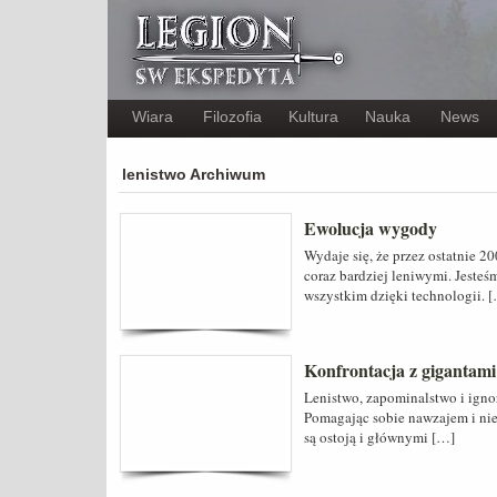
Wiara
Filozofia
Kultura
Nauka
News
lenistwo Archiwum
Ewolucja wygody
Wydaje się, że przez ostatnie 20
coraz bardziej leniwymi. Jest
wszystkim dzięki technologii. 
Konfrontacja z gigantami 
Lenistwo, zapominalstwo i ignor
Pomagając sobie nawzajem i nie 
są ostoją i głównymi […]