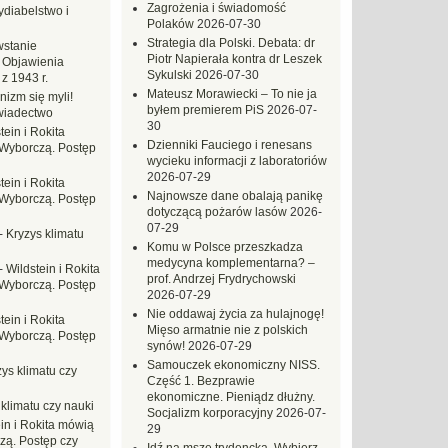
Zagrożenia i świadomość
ydiabelstwo i
Polaków
2026-07-30
Strategia dla Polski. Debata: dr
stanie
Piotr Napierała kontra dr Leszek
 Objawienia
Sykulski
2026-07-30
z 1943 r.
Mateusz Morawiecki – To nie ja
nizm się myli!
byłem premierem PiS
2026-07-
wiadectwo
30
tein i Rokita
Dzienniki Fauciego i renesans
Wyborczą. Postęp
wycieku informacji z laboratoriów
2026-07-29
tein i Rokita
Najnowsze dane obalają panikę
Wyborczą. Postęp
dotyczącą pożarów lasów
2026-
07-29
-
Kryzys klimatu
Komu w Polsce przeszkadza
medycyna komplementarna? –
-
Wildstein i Rokita
prof. Andrzej Frydrychowski
Wyborczą. Postęp
2026-07-29
Nie oddawaj życia za hulajnogę!
tein i Rokita
Mięso armatnie nie z polskich
Wyborczą. Postęp
synów!
2026-07-29
Samouczek ekonomiczny NISS.
ys klimatu czy
Część 1. Bezprawie
ekonomiczne. Pieniądz dłużny.
 klimatu czy nauki
Socjalizm korporacyjny
2026-07-
in i Rokita mówią
29
zą. Postęp czy