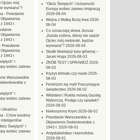
ł Ojciec mój
“Obóz Świętych” i tożsamość
zie wyrwana”?
Europy wobec zalewu imigracją
na
-
Powstanie
2026-08-04
 Objawienia
Wojna z Matką Bożą trwa
2026-
z 1943 r.
08-04
stanie
Co oznaczają słowa Jezusa
 Objawienia
„Każda roślina, której nie sadził
z 1943 r.
Ojciec mój niebieski, będzie
-
Powstanie
wyrwana”?
2026-08-04
 Objawienia
Skutki likwidacji kary głównej –
z 1943 r.
Jacek Hoga
2026-08-03
iętych” i
ZRÓB TEST I SPRAWDŹ
2026-
opy wobec zalewu
08-03
Kryzys klimatu czy nauki
2026-
nie Warszawskie
08-03
iekierkowskie z
Feminizm się myli! Fascynujące
świadectwo
2026-08-02
iętych” i
Wildstein i Rokita mówią Gazetą
opy wobec zalewu
Wyborczą. Postęp czy upadek?
2026-08-02
o Ukraińcu
Niekoszerny Krym
2026-08-02
na
-
Chów wsobny
Powstanie Warszawskie a
 inteligentów
Objawienia Siekierkowskie z
Obóz Świętych” i
1943 r.
2026-08-01
opy wobec zalewu
Antydiabelstwo i ksenofobia
2026-08-01