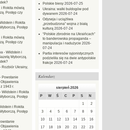
adek?
Polskie biesy
2026-07-25
n i Rokita mówią
Ukraina: walki buldogów pod
zą. Postęp czy
dywanem
2026-07-24
Odyseja i uciążliwa
ildstein i Rokita
„przebudzona” wojna z białą
Wyborczą. Postęp
kulturą
2026-07-24
“Polskie zbrodnie na Ukraińcach”
n i Rokita mówią
to banderowska propaganda –
zą. Postęp czy
manipulacja i nadużycie
2026-
07-24
na
-
Wildstein i
Partia interesów syjonistycznych
Gazetą Wyborczą.
podzieliła się na dwie antypolskie
adek?
frakcje
2026-07-24
-
Rozbiór Ukrainy,
Kalendarz
-
Powstanie
 Objawienia
z 1943 r.
sierpień 2026
-
Wildstein i Rokita
P
W
Ś
C
P
S
N
Wyborczą. Postęp
1
2
ldstein i Rokita
Wyborczą. Postęp
3
4
5
6
7
8
9
10
11
12
13
14
15
16
owstanie
 Objawienia
17
18
19
20
21
22
23