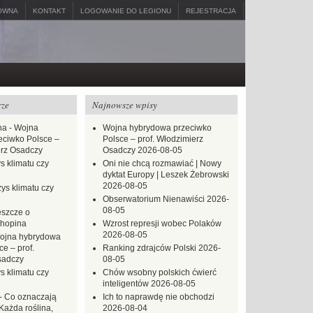
ÓWNA
KONTAKT
LOGOWANIE DO LEGIONU
REJESTRACJA
rze
Najnowsze wpisy
na
-
Wojna
Wojna hybrydowa przeciwko
eciwko Polsce –
Polsce – prof. Włodzimierz
erz Osadczy
Osadczy
2026-08-05
s klimatu czy
Oni nie chcą rozmawiać | Nowy
dyktat Europy | Leszek Żebrowski
2026-08-05
ys klimatu czy
Obserwatorium Nienawiści
2026-
08-05
eszcze o
hopina
Wzrost represji wobec Polaków
2026-08-05
ojna hybrydowa
e – prof.
Ranking zdrajców Polski
2026-
sadczy
08-05
s klimatu czy
Chów wsobny polskich ćwierć
inteligentów
2026-08-05
-
Co oznaczają
Ich to naprawdę nie obchodzi
Każda roślina,
2026-08-04