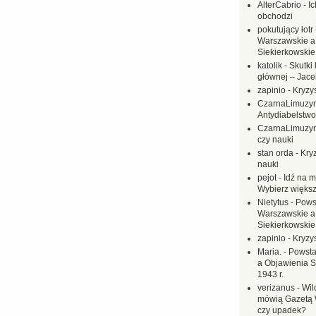
AlterCabrio
-
I
obchodzi
pokutujący łotr
Warszawskie a
Siekierkowskie 
katolik
-
Skutki 
głównej – Jac
zapinio
-
Kryzys
CzarnaLimuzy
Antydiabelstwo
CzarnaLimuzy
czy nauki
stan orda
-
Kryz
nauki
pejot
-
Idź na m
Wybierz większ
Nietytus
-
Pows
Warszawskie a
Siekierkowskie 
zapinio
-
Kryzys
Maria.
-
Powsta
a Objawienia S
1943 r.
verizanus
-
Wil
mówią Gazetą 
czy upadek?