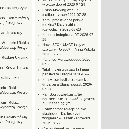
Idź na mszę trydencką. Wybierz
większe dobro!
2026-07-29
ór Ukrainy, czy to
China-Maxxing według
multipolarystów
2026-07-28
tein i Rokita mówią
Komu przeszkadza polska
zą. Postęp czy
rodzina? Kto zarabia na
rozwodach?
2026-07-28
ys klimatu czy
Kultura strategiczna RP
2026-07-
28
-
Wildstein i Rokita
Nowe SZOKUJĄCE fakty ws.
Wyborczą. Postęp
szpitali w Polsce?! – Anna Kubala
2026-07-28
-
Rozbiór Ukrainy,
Paneliści Morawieckiego
2026-
07-28
na
-
Kryzys klimatu
Totalitaryzm wymaga jednego
państwa w Europie
2026-07-28
krainy, czy to
Kulisy rewolucji protestanckiej –
dr Barbara Stanisławczyk
2026-
tein i Rokita
07-27
Wyborczą. Postęp
Pan Bóg powiedział: „Nie
będziecie się tatuować. Ja jestem
tein i Rokita
Pan!”
2026-07-27
Wyborczą. Postęp
Coraz gorsze relacje polsko-
ukraińskie | Kto jest czyim
in i Rokita mówią
wrogiem? – Leszek Żebrowski
zą. Postęp czy
2026-07-27
Chcieli demokracji, a mają