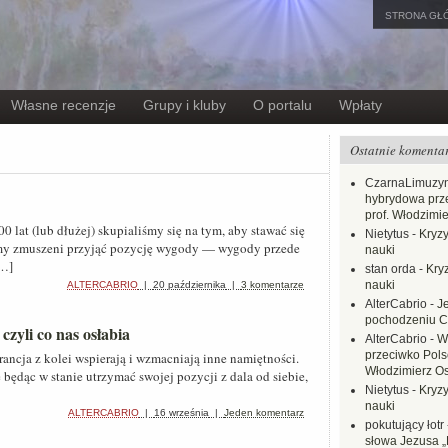
STRONA GŁ
Własne recenzje
Grupy i kluby
O portalu
Wpłaty
Ostatnie komenta
CzarnaLimuzy
hybrydowa prz
prof. Włodzimi
00 lat (lub dłużej) skupialiśmy się na tym, aby stawać się
Nietytus
-
Kryzy
eśmy zmuszeni przyjąć pozycję wygody — wygody przede
nauki
[…]
stan orda
-
Kryz
nauki
ALTERCABRIO
|
20 października
|
3 komentarze
AlterCabrio
-
J
pochodzeniu C
czyli co nas osłabia
AlterCabrio
-
W
przeciwko Polsc
ancja z kolei wspierają i wzmacniają inne namiętności.
Włodzimierz O
będąc w stanie utrzymać swojej pozycji z dala od siebie,
Nietytus
-
Kryzy
nauki
ALTERCABRIO
|
16 września
|
Jeden komentarz
pokutujący łotr
słowa Jezusa „