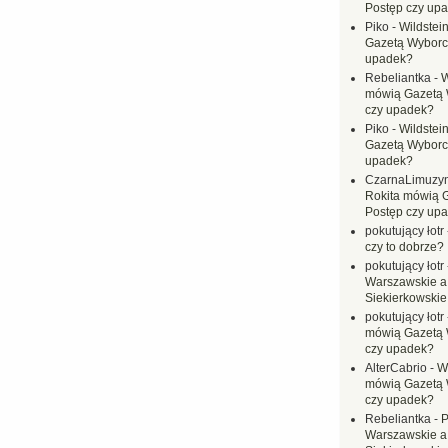
Postęp czy up
Piko
-
Wildstei
Gazetą Wyborc
upadek?
Rebeliantka
-
W
mówią Gazetą 
czy upadek?
Piko
-
Wildstei
Gazetą Wyborc
upadek?
CzarnaLimuzy
Rokita mówią 
Postęp czy up
pokutujący łotr
czy to dobrze?
pokutujący łotr
Warszawskie a
Siekierkowskie 
pokutujący łotr
mówią Gazetą 
czy upadek?
AlterCabrio
-
Wi
mówią Gazetą 
czy upadek?
Rebeliantka
-
P
Warszawskie a