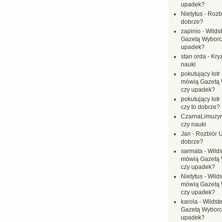
upadek?
Nietytus
-
Rozbi
dobrze?
zapinio
-
Wilds
Gazetą Wyborc
upadek?
stan orda
-
Kryz
nauki
pokutujący łotr
mówią Gazetą 
czy upadek?
pokutujący łotr
czy to dobrze?
CzarnaLimuzy
czy nauki
Jan
-
Rozbiór U
dobrze?
sarmata
-
Wilds
mówią Gazetą 
czy upadek?
Nietytus
-
Wilds
mówią Gazetą 
czy upadek?
karola
-
Wildste
Gazetą Wyborc
upadek?