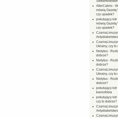
Siekierkowskie 
AlterCabrio
-
Wi
mówią Gazetą 
czy upadek?
pokutujący łotr
mówią Gazetą 
czy upadek?
CzarnaLimuzy
Antydiabelstwo
CzarnaLimuzy
Ukrainy, czy to
Nietytus
-
Rozbi
dobrze?
Nietytus
-
Rozbi
dobrze?
CzarnaLimuzy
Ukrainy, czy to
Nietytus
-
Rozbi
dobrze?
pokutujący łotr
ksenofobia
pokutujący łotr
czy to dobrze?
CzarnaLimuzy
Antydiabelstwo
CzarnaLimuzy