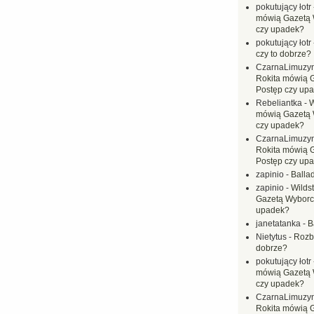
pokutujący łotr
mówią Gazetą 
czy upadek?
pokutujący łotr
czy to dobrze?
CzarnaLimuzy
Rokita mówią 
Postęp czy up
Rebeliantka
-
W
mówią Gazetą 
czy upadek?
CzarnaLimuzy
Rokita mówią 
Postęp czy up
zapinio
-
Balla
zapinio
-
Wilds
Gazetą Wyborc
upadek?
janetatanka
-
B
Nietytus
-
Rozbi
dobrze?
pokutujący łotr
mówią Gazetą 
czy upadek?
CzarnaLimuzy
Rokita mówią 