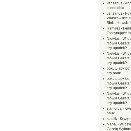
verizanus
-
Ant
ksenofobia
verizanus
-
Pow
Warszawskie a
Siekierkowskie 
Ramirez
-
Femi
Fascynujące ś
Nietytus
-
Wilds
mówią Gazetą 
czy upadek?
Nietytus
-
Wilds
mówią Gazetą 
czy upadek?
pokutujący łotr
czy nauki
pokutujący łotr
mówią Gazetą 
czy upadek?
Nietytus
-
Wilds
mówią Gazetą 
czy upadek?
stan orda
-
Kryz
nauki
katolik
-
Kryzys
Maria.
-
Wildste
Gazetą Wyborc