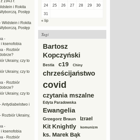
z 1943 r.
24
25
26
27
28
29
30
ldstein i Rokita
Wyborczą. Postęp
31
« lip
-
Wildstein i Rokita
Wyborczą. Postęp
Tagi
na
-
 i ksenofobia
Bartosz
na
-
Rozbiór
Kopczyński
 dobrze?
ór Ukrainy, czy to
c19
Bestia
Chiny
ór Ukrainy, czy to
chrześcijaństwo
covid
na
-
Rozbiór
 dobrze?
ór Ukrainy, czy to
czytania mszalne
Edyta Paradowska
-
Antydiabelstwo i
Ewangelia
-
Rozbiór Ukrainy,
Izrael
Grzegorz Braun
Kit Knightly
na
-
komunizm
 i ksenofobia
ks. Marek Bąk
na
-
Rozbiór