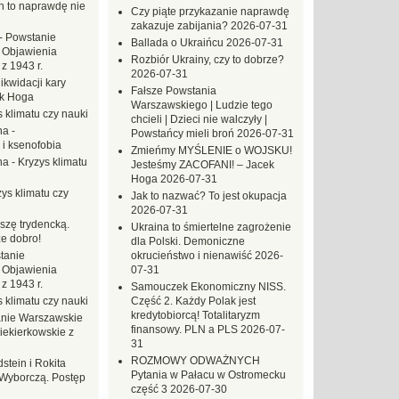
ch to naprawdę nie
Czy piąte przykazanie naprawdę
zakazuje zabijania?
2026-07-31
-
Powstanie
Ballada o Ukraińcu
2026-07-31
 Objawienia
Rozbiór Ukrainy, czy to dobrze?
z 1943 r.
2026-07-31
likwidacji kary
Fałsze Powstania
ek Hoga
Warszawskiego | Ludzie tego
 klimatu czy nauki
chcieli | Dzieci nie walczyły |
na
-
Powstańcy mieli broń
2026-07-31
 i ksenofobia
Zmieńmy MYŚLENIE o WOJSKU!
na
-
Kryzys klimatu
Jesteśmy ZACOFANI! – Jacek
Hoga
2026-07-31
ys klimatu czy
Jak to nazwać? To jest okupacja
2026-07-31
szę trydencką.
Ukraina to śmiertelne zagrożenie
e dobro!
dla Polski. Demoniczne
tanie
okrucieństwo i nienawiść
2026-
 Objawienia
07-31
z 1943 r.
Samouczek Ekonomiczny NISS.
 klimatu czy nauki
Część 2. Każdy Polak jest
kredytobiorcą! Totalitaryzm
nie Warszawskie
finansowy. PLN a PLS
2026-07-
iekierkowskie z
31
ROZMOWY ODWAŻNYCH
dstein i Rokita
Pytania w Pałacu w Ostromecku
Wyborczą. Postęp
część 3
2026-07-30