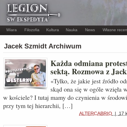
Wiara
Filozofia
Kultura
Nauka
News
Własne recen
Jacek Szmidt Archiwum
Każda odmiana protes
sektą. Rozmowa z Jac
«Tylko, że jakie jest źródło 
skąd ona się w ogóle wzięła w
w kościele? I tutaj mamy do czynienia w środo
przy tym tej hierarchii, […]
ALTERCABRIO
|
17 