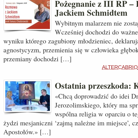
Pożegnanie z III RP –
Jackiem Schmidtem
Wybitnym malarzem nie zostaj
Wcześniej dochodzi do ważne
wyniku którego zagubiony młodzieniec, deklaru
agnostycyzm, przemienia się w człowieka głębok
przemiany dochodzi […]
ALTERCABRIO
Ostatnia przeszkoda: K
«Chcą doprowadzić do idei D
Jerozolimskiego, który ma spr
wspólna religia w oparciu o te
żydzi mesjaniczni ‘zajmą należne im miejsce’, cz
Apostołów.» […]