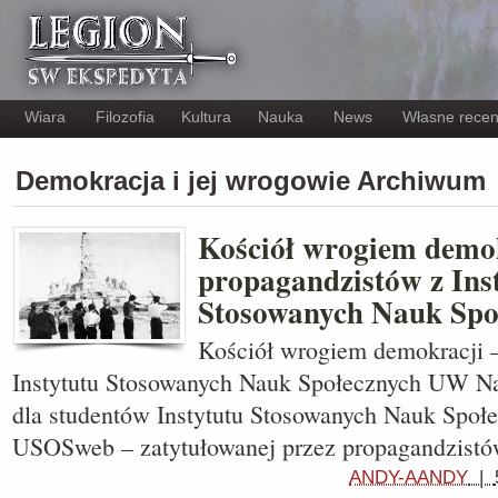
Wiara
Filozofia
Kultura
Nauka
News
Własne recen
Demokracja i jej wrogowie Archiwum
Kościół wrogiem demok
propagandzistów z Ins
Stosowanych Nauk Sp
Kościół wrogiem demokracji –
Instytutu Stosowanych Nauk Społecznych UW Na
dla studentów Instytutu Stosowanych Nauk Spo
USOSweb – zatytułowanej przez propagandzist
ANDY-AANDY
|