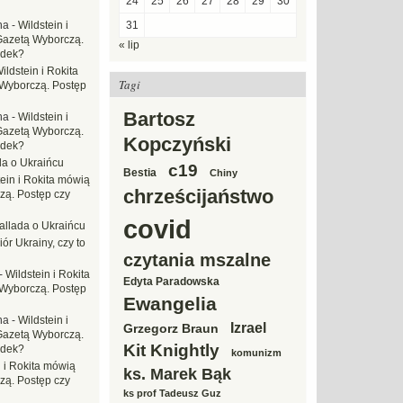
24
25
26
27
28
29
30
na
-
Wildstein i
31
Gazetą Wyborczą.
« lip
adek?
ildstein i Rokita
Tagi
Wyborczą. Postęp
Bartosz
na
-
Wildstein i
Gazetą Wyborczą.
Kopczyński
adek?
da o Ukraińcu
c19
Bestia
Chiny
tein i Rokita mówią
chrześcijaństwo
zą. Postęp czy
covid
allada o Ukraińcu
ór Ukrainy, czy to
czytania mszalne
-
Wildstein i Rokita
Edyta Paradowska
Wyborczą. Postęp
Ewangelia
na
-
Wildstein i
Izrael
Grzegorz Braun
Gazetą Wyborczą.
Kit Knightly
adek?
komunizm
n i Rokita mówią
ks. Marek Bąk
zą. Postęp czy
ks prof Tadeusz Guz