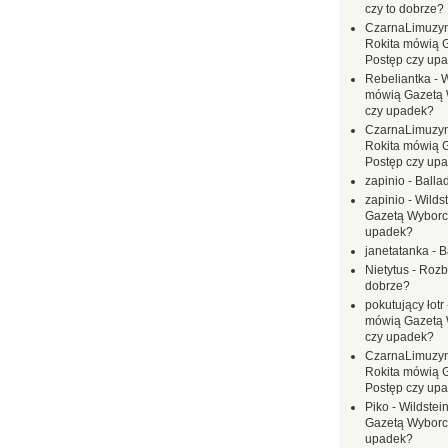
czy to dobrze?
CzarnaLimuzy
Rokita mówią 
Postęp czy up
Rebeliantka
-
W
mówią Gazetą 
czy upadek?
CzarnaLimuzy
Rokita mówią 
Postęp czy up
zapinio
-
Balla
zapinio
-
Wilds
Gazetą Wyborc
upadek?
janetatanka
-
B
Nietytus
-
Rozbi
dobrze?
pokutujący łotr
mówią Gazetą 
czy upadek?
CzarnaLimuzy
Rokita mówią 
Postęp czy up
Piko
-
Wildstei
Gazetą Wyborc
upadek?