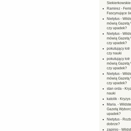
Siekierkowskie 
Ramirez
-
Femi
Fascynujące ś
Nietytus
-
Wilds
mówią Gazetą 
czy upadek?
Nietytus
-
Wilds
mówią Gazetą 
czy upadek?
pokutujący łotr
czy nauki
pokutujący łotr
mówią Gazetą 
czy upadek?
Nietytus
-
Wilds
mówią Gazetą 
czy upadek?
stan orda
-
Kryz
nauki
katolik
-
Kryzys
Maria.
-
Wildste
Gazetą Wyborc
upadek?
Nietytus
-
Rozbi
dobrze?
zapinio
-
Wilds