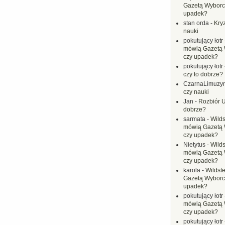
Gazetą Wyborc
upadek?
stan orda
-
Kryz
nauki
pokutujący łotr
mówią Gazetą 
czy upadek?
pokutujący łotr
czy to dobrze?
CzarnaLimuzy
czy nauki
Jan
-
Rozbiór U
dobrze?
sarmata
-
Wilds
mówią Gazetą 
czy upadek?
Nietytus
-
Wilds
mówią Gazetą 
czy upadek?
karola
-
Wildste
Gazetą Wyborc
upadek?
pokutujący łotr
mówią Gazetą 
czy upadek?
pokutujący łotr