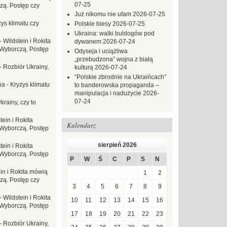
07-25
zą. Postęp czy
Już nikomu nie ufam
2026-07-25
ys klimatu czy
Polskie biesy
2026-07-25
Ukraina: walki buldogów pod
-
Wildstein i Rokita
dywanem
2026-07-24
Wyborczą. Postęp
Odyseja i uciążliwa
„przebudzona” wojna z białą
-
Rozbiór Ukrainy,
kulturą
2026-07-24
“Polskie zbrodnie na Ukraińcach”
na
-
Kryzys klimatu
to banderowska propaganda –
manipulacja i nadużycie
2026-
07-24
krainy, czy to
tein i Rokita
Kalendarz
Wyborczą. Postęp
sierpień 2026
tein i Rokita
Wyborczą. Postęp
P
W
Ś
C
P
S
N
in i Rokita mówią
1
2
zą. Postęp czy
3
4
5
6
7
8
9
-
Wildstein i Rokita
10
11
12
13
14
15
16
Wyborczą. Postęp
17
18
19
20
21
22
23
-
Rozbiór Ukrainy,