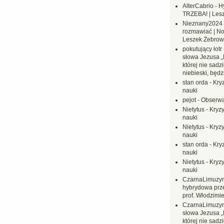
AlterCabrio
-
H
TRZEBA! | Les
Nieznany2024
rozmawiać | No
Leszek Żebrow
pokutujący łotr
słowa Jezusa „
której nie sadzi
niebieski, będ
stan orda
-
Kryz
nauki
pejot
-
Obserwa
Nietytus
-
Kryzy
nauki
Nietytus
-
Kryzy
nauki
stan orda
-
Kryz
nauki
Nietytus
-
Kryzy
nauki
CzarnaLimuzy
hybrydowa prz
prof. Włodzimi
CzarnaLimuzy
słowa Jezusa „
której nie sadzi