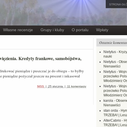
STRONA GŁ
Własne recenzje
Grupy i kluby
O portalu
Wpłaty
Ostatnie komenta
Nietytus
-
Kryzy
nauki
 więzienia. Kredyty frankowe, samobójstwa,
Nietytus
-
Obse
Nienawiści
rukować pieniądze i puszczać je do obiegu – to byłby
Nietytus
-
Wojn
te pieniądze pożyczał jeszcze na procent i inkasował
przeciwko Polsc
Włodzimierz O
Nietytus
-
Wojn
NISS
|
25 stycznia
|
11 komentarzy
przeciwko Polsc
Włodzimierz O
karola
-
Obserw
Nienawiści
stan orda
-
Hym
TRZEBA! | Les
AlterCabrio
-
H
TRZEBA! | Les