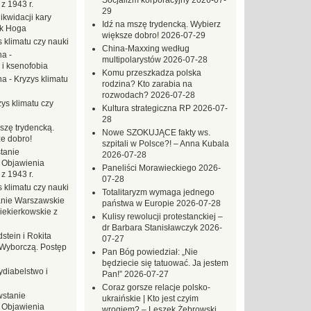
Socjalizm korporacyjny
2026-07-
z 1943 r.
29
likwidacji kary
Idź na mszę trydencką. Wybierz
ek Hoga
większe dobro!
2026-07-29
 klimatu czy nauki
China-Maxxing według
na
-
multipolarystów
2026-07-28
 i ksenofobia
Komu przeszkadza polska
na
-
Kryzys klimatu
rodzina? Kto zarabia na
rozwodach?
2026-07-28
ys klimatu czy
Kultura strategiczna RP
2026-07-
28
szę trydencką.
Nowe SZOKUJĄCE fakty ws.
e dobro!
szpitali w Polsce?! – Anna Kubala
tanie
2026-07-28
 Objawienia
Paneliści Morawieckiego
2026-
z 1943 r.
07-28
 klimatu czy nauki
Totalitaryzm wymaga jednego
nie Warszawskie
państwa w Europie
2026-07-28
iekierkowskie z
Kulisy rewolucji protestanckiej –
dr Barbara Stanisławczyk
2026-
dstein i Rokita
07-27
Wyborczą. Postęp
Pan Bóg powiedział: „Nie
będziecie się tatuować. Ja jestem
ydiabelstwo i
Pan!”
2026-07-27
Coraz gorsze relacje polsko-
stanie
ukraińskie | Kto jest czyim
 Objawienia
wrogiem? – Leszek Żebrowski