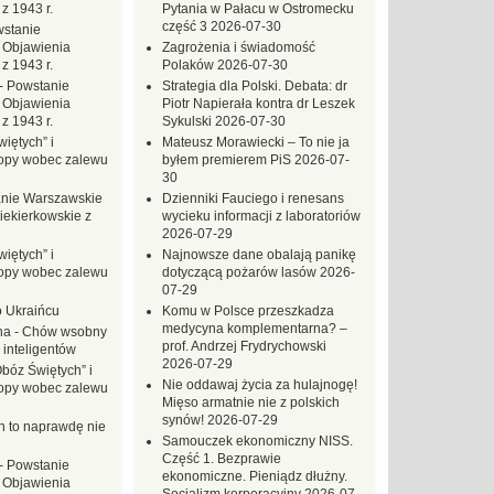
z 1943 r.
Pytania w Pałacu w Ostromecku
część 3
2026-07-30
stanie
 Objawienia
Zagrożenia i świadomość
z 1943 r.
Polaków
2026-07-30
-
Powstanie
Strategia dla Polski. Debata: dr
 Objawienia
Piotr Napierała kontra dr Leszek
z 1943 r.
Sykulski
2026-07-30
iętych” i
Mateusz Morawiecki – To nie ja
opy wobec zalewu
byłem premierem PiS
2026-07-
30
nie Warszawskie
Dzienniki Fauciego i renesans
iekierkowskie z
wycieku informacji z laboratoriów
2026-07-29
iętych” i
Najnowsze dane obalają panikę
opy wobec zalewu
dotyczącą pożarów lasów
2026-
07-29
o Ukraińcu
Komu w Polsce przeszkadza
medycyna komplementarna? –
na
-
Chów wsobny
prof. Andrzej Frydrychowski
 inteligentów
2026-07-29
Obóz Świętych” i
Nie oddawaj życia za hulajnogę!
opy wobec zalewu
Mięso armatnie nie z polskich
synów!
2026-07-29
ch to naprawdę nie
Samouczek ekonomiczny NISS.
Część 1. Bezprawie
-
Powstanie
ekonomiczne. Pieniądz dłużny.
 Objawienia