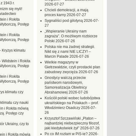
z 1943 r.
2026-07-27
nizm się myli!
Chcieli demokracji, a mają
wiadectwo
proces karny
2026-07-27
tein i Rokita
Sygnaliści pod gilotyną
2026-07-
Wyborczą. Postęp
27
„Wspieranie Ukrainy nam
tein i Rokita
zagraża”. O możliwym rozbiorze
Wyborczą. Postęp
Polski
2026-07-26
Polska nie ma żadnej strategii.
-
Kryzys klimatu
Nikt się z nami NIE LICZY! –
Marcin Palade
2026-07-26
-
Wildstein i Rokita
Wielkie magazyny w
Wyborczą. Postęp
Gietrzwałdzie, czyli prostacki plan
zabudowy zwycięża
2026-07-26
tein i Rokita
Gnostycy walczą przeciw
Wyborczą. Postęp
państwom narodowym,
Samorealizacja Obietnicy
ys klimatu czy
Abrahamowej
2026-07-26
Kościół polski wobec ludobójstwa
 klimatu czy nauki
ukraińskiego na Polakach – prof.
Włodzimierz Osadczy
2026-07-
in i Rokita mówią
26
zą. Postęp czy
Krzysztof Szczawiński „Platon –
najbardziej niebezpieczny filozof,
ór Ukrainy, czy to
jaki kiedykolwiek żył”
2026-07-26
Po co IM rozłam w PiS-ie?
2026-
tein i Rokita mówią