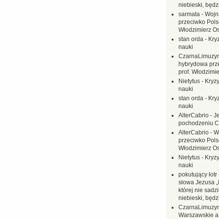
niebieski, będ
sarmata
-
Wojn
przeciwko Polsc
Włodzimierz O
stan orda
-
Kryz
nauki
CzarnaLimuzy
hybrydowa prz
prof. Włodzimi
Nietytus
-
Kryzy
nauki
stan orda
-
Kryz
nauki
AlterCabrio
-
J
pochodzeniu C
AlterCabrio
-
W
przeciwko Polsc
Włodzimierz O
Nietytus
-
Kryzy
nauki
pokutujący łotr
słowa Jezusa „
której nie sadzi
niebieski, będ
CzarnaLimuzy
Warszawskie a