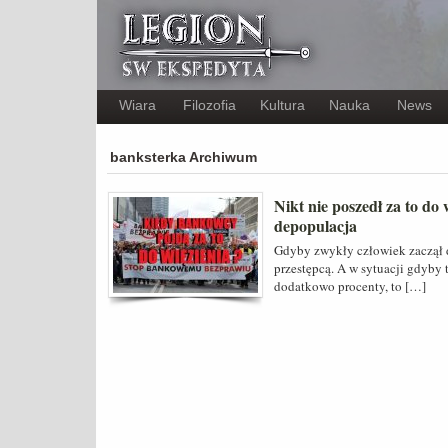
Wiara
Filozofia
Kultura
Nauka
News
banksterka Archiwum
Nikt nie poszedł za to do
depopulacja
Gdyby zwykły człowiek zaczął d
przestępcą. A w sytuacji gdyby 
dodatkowo procenty, to […]