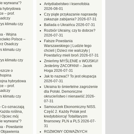
zie wyrwana”?
Antydiabelstwo i ksenofobia
a hybrydowa
2026-08-01
e – prof.
Czy piąte przykazanie naprawdę
sadczy
zakazuje zabijania?
2026-07-31
ys klimatu czy
Ballada o Ukraińcu
2026-07-31
Rozbiór Ukrainy, czy to dobrze?
na
-
Wojna
2026-07-31
eciwko Polsce –
Fałsze Powstania
erz Osadczy
Warszawskiego | Ludzie tego
s klimatu czy
chcieli | Dzieci nie walczyły |
Powstańcy mieli broń
2026-07-31
ys klimatu czy
Zmieńmy MYŚLENIE o WOJSKU!
Jesteśmy ZACOFANI! – Jacek
eszcze o
Hoga
2026-07-31
hopina
Jak to nazwać? To jest okupacja
ojna hybrydowa
2026-07-31
e – prof.
Ukraina to śmiertelne zagrożenie
sadczy
dla Polski. Demoniczne
s klimatu czy
okrucieństwo i nienawiść
2026-
07-31
-
Co oznaczają
Samouczek Ekonomiczny NISS.
Każda roślina,
Część 2. Każdy Polak jest
ł Ojciec mój
kredytobiorcą! Totalitaryzm
zie wyrwana”?
finansowy. PLN a PLS
2026-07-
31
na
-
Powstanie
 Objawienia
ROZMOWY ODWAŻNYCH