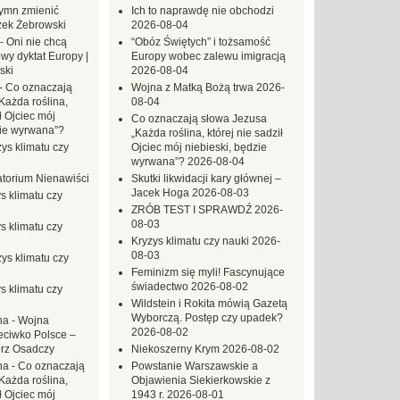
ymn zmienić
Ich to naprawdę nie obchodzi
zek Żebrowski
2026-08-04
-
Oni nie chcą
“Obóz Świętych” i tożsamość
wy dyktat Europy |
Europy wobec zalewu imigracją
ski
2026-08-04
-
Co oznaczają
Wojna z Matką Bożą trwa
2026-
Każda roślina,
08-04
ł Ojciec mój
Co oznaczają słowa Jezusa
zie wyrwana”?
„Każda roślina, której nie sadził
ys klimatu czy
Ojciec mój niebieski, będzie
wyrwana”?
2026-08-04
torium Nienawiści
Skutki likwidacji kary głównej –
Jacek Hoga
2026-08-03
s klimatu czy
ZRÓB TEST I SPRAWDŹ
2026-
08-03
s klimatu czy
Kryzys klimatu czy nauki
2026-
08-03
ys klimatu czy
Feminizm się myli! Fascynujące
świadectwo
2026-08-02
s klimatu czy
Wildstein i Rokita mówią Gazetą
Wyborczą. Postęp czy upadek?
na
-
Wojna
2026-08-02
eciwko Polsce –
erz Osadczy
Niekoszerny Krym
2026-08-02
na
-
Co oznaczają
Powstanie Warszawskie a
Każda roślina,
Objawienia Siekierkowskie z
ł Ojciec mój
1943 r.
2026-08-01