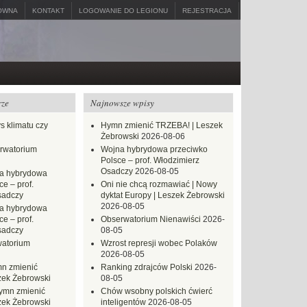
ÓWNA
KONTAKT
LOGOWANIE DO LEGIONU
REJESTRACJA
rze
Najnowsze wpisy
s klimatu czy
Hymn zmienić TRZEBA! | Leszek
Żebrowski
2026-08-06
rwatorium
Wojna hybrydowa przeciwko
Polsce – prof. Włodzimierz
Osadczy
2026-08-05
a hybrydowa
e – prof.
Oni nie chcą rozmawiać | Nowy
sadczy
dyktat Europy | Leszek Żebrowski
2026-08-05
a hybrydowa
e – prof.
Obserwatorium Nienawiści
2026-
sadczy
08-05
atorium
Wzrost represji wobec Polaków
2026-08-05
n zmienić
Ranking zdrajców Polski
2026-
zek Żebrowski
08-05
ymn zmienić
Chów wsobny polskich ćwierć
zek Żebrowski
inteligentów
2026-08-05