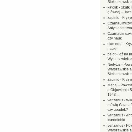
Siekierkowskie 
katolik
-
Skutki 
głównej – Jac
zapinio
-
Kryzys
CzarnaLimuzy
Antydiabelstwo
CzarnaLimuzy
czy nauki
stan orda
-
Kryz
nauki
pejot
-
Idź na m
Wybierz większ
Nietytus
-
Pows
Warszawskie a
Siekierkowskie 
zapinio
-
Kryzys
Maria.
-
Powsta
a Objawienia S
1943 r.
verizanus
-
Wil
mówią Gazetą 
czy upadek?
verizanus
-
Ant
ksenofobia
verizanus
-
Pow
Warszawskie a