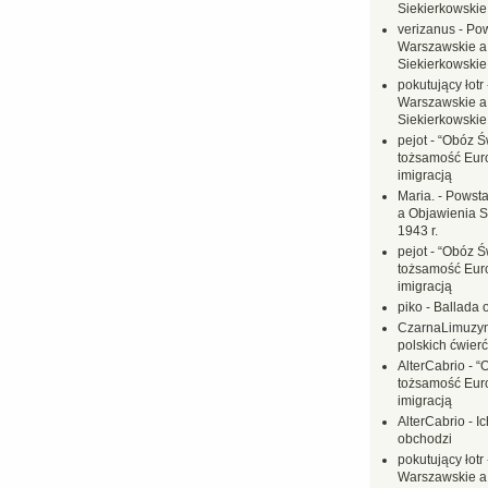
Siekierkowskie 
verizanus
-
Pow
Warszawskie a
Siekierkowskie 
pokutujący łotr
Warszawskie a
Siekierkowskie 
pejot
-
“Obóz Św
tożsamość Eur
imigracją
Maria.
-
Powsta
a Objawienia S
1943 r.
pejot
-
“Obóz Św
tożsamość Eur
imigracją
piko
-
Ballada 
CzarnaLimuzy
polskich ćwierć
AlterCabrio
-
“
tożsamość Eur
imigracją
AlterCabrio
-
I
obchodzi
pokutujący łotr
Warszawskie a