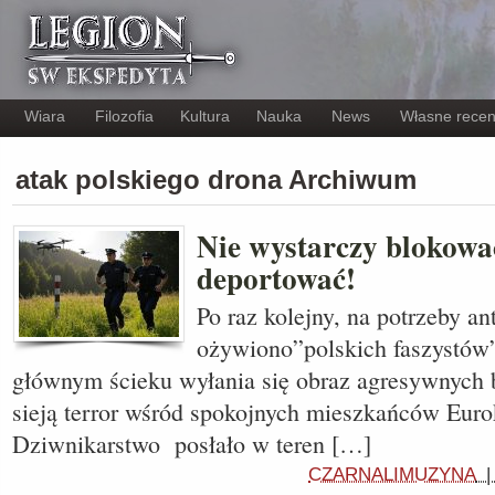
Wiara
Filozofia
Kultura
Nauka
News
Własne recen
atak polskiego drona Archiwum
Nie wystarczy blokować
deportować!
Po raz kolejny, na potrzeby a
ożywiono”polskich faszystów”
głównym ścieku wyłania się obraz agresywnych 
sieją terror wśród spokojnych mieszkańców Euro
Dziwnikarstwo posłało w teren […]
CZARNALIMUZYNA