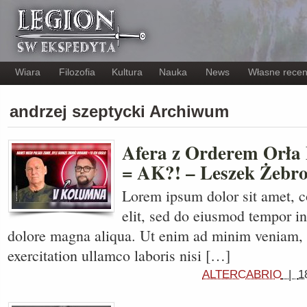
Wiara
Filozofia
Kultura
Nauka
News
Własne recen
andrzej szeptycki Archiwum
Afera z Orderem Orła
= AK?! – Leszek Żebr
Lorem ipsum dolor sit amet, c
elit, sed do eiusmod tempor in
dolore magna aliqua. Ut enim ad minim veniam, 
exercitation ullamco laboris nisi […]
ALTERCABRIO
|
1