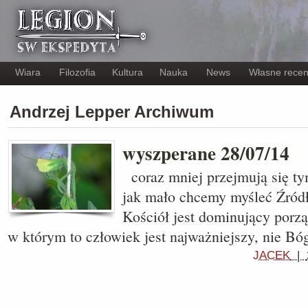
Wiara
Filozofia
Kultura
Nauka
News
Własne recen
Andrzej Lepper Archiwum
wyszperane 28/07/14
coraz mniej przejmują się ty
jak mało chcemy myśleć Źródł
Kościół jest dominujący porz
w którym to człowiek jest najważniejszy, nie Bó
JACEK
|