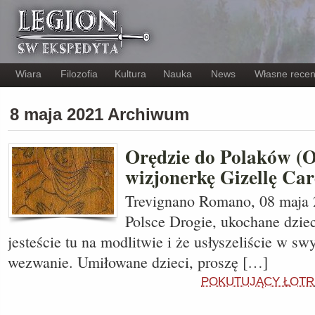
Wiara
Filozofia
Kultura
Nauka
News
Własne recen
8 maja 2021 Archiwum
Orędzie do Polaków (
wizjonerkę Gizellę Car
Trevignano Romano, 08 maja 
Polsce Drogie, ukochane dziec
jesteście tu na modlitwie i że usłyszeliście w s
wezwanie. Umiłowane dzieci, proszę […]
POKUTUJĄCY ŁOTR