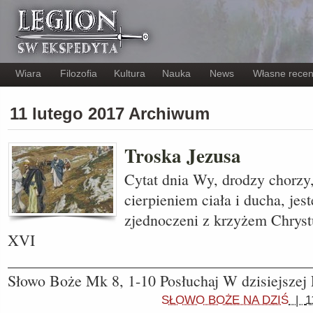
Wiara
Filozofia
Kultura
Nauka
News
Własne recen
11 lutego 2017 Archiwum
Troska Jezusa
Cytat dnia Wy, drodzy chorzy
cierpieniem ciała i ducha, jest
zjednoczeni z krzyżem Chryst
XVI
_______________________________________
Słowo Boże Mk 8, 1-10 Posłuchaj W dzisiejszej
SŁOWO BOŻE NA DZIŚ
|
1