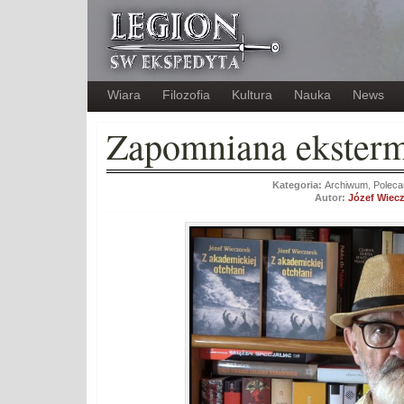
Wiara
Filozofia
Kultura
Nauka
News
Zapomniana ekstermi
Kategoria:
Archiwum
,
Poleca
Autor:
Józef Wiec