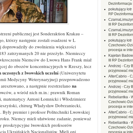
Dezinformacja 
pokutujący łotr
RP Dezinformac
CzarnaLimuzy
III RP Dezinfor
CzarnaLimuzy
strzeni publicznej jest Sonderaktion Krakau –
III RP Dezinfor
o, którzy następnie zostali osadzeni w L
pokutujący łotr
Czechowic-Dzie
ej doprowadziły do zwolnienia większości
procesja w inte
 183 zatrzymanych 20 nie przeżyło. Niemieccy
Kajetan Badow
po wkroczeniu Niemców do Lwowa Hans Frank miał
III RP Dezinfor
ęcej do obozów koncentracyjnych w Rzeszy, lecz
Andrzej
-
Czy B
przyjmować mi
h uczonych z lwowskich uczelni
(Uniwersytetu
AlterCabrio
-
C
demii Medycyny Weterynaryjnej) przeprowadzono
przyjmować mi
na
e aresztowano, a następnie rozstrzelano
Andrzej
-
Czy B
owców, a wśród nich m.in.: prawnik Roman
przyjmować mi
Rebeliantka
-
W
i, matematycy Antoni Łomnicki i Włodzimierz
Czechowic-Dzie
Cieszyński, chirurg Władysław Dobrzaniecki,
procesja w inte
 Były premier i profesor Politechniki Lwowskiej
AlterCabrio
-
C
przyjmować mi
 roku. Niemcy mieli ułatwione zadanie, ponieważ
Rebeliantka
-
W
ty proskrypcyjne lwowskich profesorów
Czechowic-Dzie
cją Ukraińskich Nacjonalistów. Mieli oni
procesja w inte