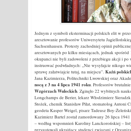
Jednym z symboli eksterminacji polskich elit w prze
aresztowanie profesorów Uniwersytetu Jagiellońskieg
Sachsenhausen. Protesty zachodniej opinii publiczn
aresztowanych po kilku miesiącach, jednak spośród
okupanci nie byli zadowoleni z przebiegu akcji i 
instruować podwładnych: „Nie wysyłajcie nikogo wi
Kaźń polskic
sprawę załatwiajcie tutaj, na miejscu”.
Jana Kazimierza, Politechniki Lwowskiej oraz Aka
nocą z 3 na 4 lipca 1941 roku
. Profesorów brutalni
Wzgórzach Wuleckich
. Zginęło 22 wybitnych nauk
Longchamps de Berier, lekarz Włodzimierz Sieradzk
Stożek, chemik Stanisław Piłat, stomatolog Antoni 
geodeta Kasper Weigel, pisarz Tadeusz Boy-Żeleński.
Kazimierz Bartel został zamordowany 26 lipca 1941
– według wspomnień Karoliny Lanckorońskiej – lis
przygotowali ukraińscy studenci związani z Organiza