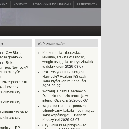
ÓWNA
KONTAKT
LOGOWANIE DO LEGIONU
REJESTRACJA
rze
Najnowsze wpisy
na
-
Czy Biblia
Konkurencja, nieuczciwa
ać migrantów?
reklama, atak na własność,
wrogie przejęcia, chory człowiek
na
-
Rok
to dobry klient
2026-08-07
Kim jest Nawrocki?
li Talmudyści
Rok Prezydentury. Kim jest
i
Nawrocki? Rozłam PiS czyli
Talmudyści kontra Kabaliści
-
Pożegnanie z III
2026-08-07
ja i wybory
Wczoraj ulicami Czechowic-
s klimatu czy
Dziedzic przeszła procesja w
intencji Ojczyzny
2026-08-07
s klimatu czy
Wojna na Ukrainie, judaizm
talmudyczny, kabała – co mają ze
 klimatu czy nauki
sobą wspólnego? – Bartosz
s klimatu czy
Kopczyński
2026-08-07
Czy Biblia każe przyjmować
anie z III RP