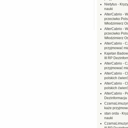
Nietytus
-
Kryzy
nauki
AlterCabrio
-
W
przeciwko Polsc
Włodzimierz O
AlterCabrio
-
W
przeciwko Polsc
Włodzimierz O
AlterCabrio
-
C
przyjmować mi
Kajetan Badow
III RP Dezinfor
AlterCabrio
-
C
przyjmować mi
AlterCabrio
-
C
polskich ćwierć
AlterCabrio
-
C
polskich ćwierć
AlterCabrio
-
P
Dezinformacja 
CzarnaLimuzy
każe przyjmow
stan orda
-
Kryz
nauki
CzarnaLimuzy