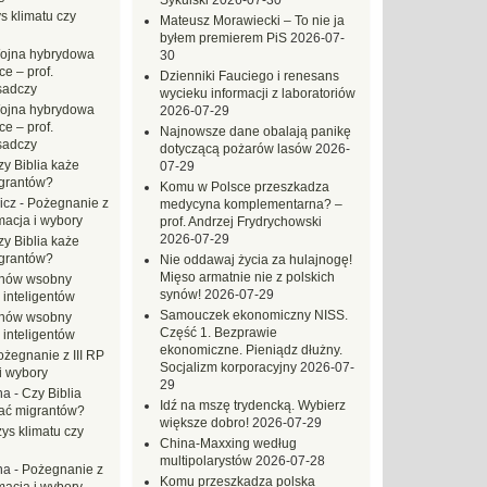
Sykulski
2026-07-30
s klimatu czy
Mateusz Morawiecki – To nie ja
byłem premierem PiS
2026-07-
ojna hybrydowa
30
e – prof.
Dzienniki Fauciego i renesans
sadczy
wycieku informacji z laboratoriów
ojna hybrydowa
2026-07-29
e – prof.
Najnowsze dane obalają panikę
sadczy
dotyczącą pożarów lasów
2026-
zy Biblia każe
07-29
grantów?
Komu w Polsce przeszkadza
icz
-
Pożegnanie z
medycyna komplementarna? –
macja i wybory
prof. Andrzej Frydrychowski
2026-07-29
zy Biblia każe
grantów?
Nie oddawaj życia za hulajnogę!
Mięso armatnie nie z polskich
hów wsobny
synów!
2026-07-29
 inteligentów
Samouczek ekonomiczny NISS.
hów wsobny
Część 1. Bezprawie
 inteligentów
ekonomiczne. Pieniądz dłużny.
ożegnanie z III RP
Socjalizm korporacyjny
2026-07-
i wybory
29
na
-
Czy Biblia
Idź na mszę trydencką. Wybierz
ać migrantów?
większe dobro!
2026-07-29
ys klimatu czy
China-Maxxing według
multipolarystów
2026-07-28
na
-
Pożegnanie z
Komu przeszkadza polska