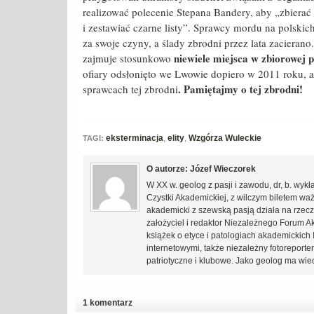
realizować polecenie Stepana Bandery, aby „zbiera
i zestawiać czarne listy”. Sprawcy mordu na polskic
za swoje czyny, a ślady zbrodni przez lata zaciera
niewiele miejsca w zbiorowej 
zajmuje stosunkowo
ofiary odsłonięto we Lwowie dopiero w 2011 roku, al
. Pamiętajmy o tej zbrodni!
sprawcach tej zbrodni
eksterminacja
,
elity
,
Wzgórza Wuleckie
TAGI:
O autorze: Józef Wieczorek
W XX w. geolog z pasji i zawodu, dr, b. wy
Czystki Akademickiej, z wilczym biletem waż
akademicki z szewską pasją działa na rzecz
założyciel i redaktor Niezależnego Forum A
książek o etyce i patologiach akademickich I
internetowymi, także niezależny fotoreporte
patriotyczne i klubowe. Jako geolog ma wied
1 komentarz