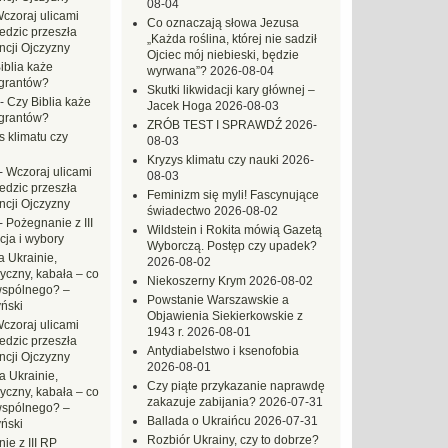
08-04
czoraj ulicami
Co oznaczają słowa Jezusa
dzic przeszła
„Każda roślina, której nie sadził
ncji Ojczyzny
Ojciec mój niebieski, będzie
iblia każe
wyrwana”?
2026-08-04
grantów?
Skutki likwidacji kary głównej –
-
Czy Biblia każe
Jacek Hoga
2026-08-03
grantów?
ZRÓB TEST I SPRAWDŹ
2026-
s klimatu czy
08-03
Kryzys klimatu czy nauki
2026-
-
Wczoraj ulicami
08-03
dzic przeszła
Feminizm się myli! Fascynujące
ncji Ojczyzny
świadectwo
2026-08-02
-
Pożegnanie z III
Wildstein i Rokita mówią Gazetą
ja i wybory
Wyborczą. Postęp czy upadek?
 Ukrainie,
2026-08-02
yczny, kabała – co
Niekoszerny Krym
2026-08-02
wspólnego? –
Powstanie Warszawskie a
ński
Objawienia Siekierkowskie z
czoraj ulicami
1943 r.
2026-08-01
dzic przeszła
Antydiabelstwo i ksenofobia
ncji Ojczyzny
2026-08-01
a Ukrainie,
Czy piąte przykazanie naprawdę
yczny, kabała – co
zakazuje zabijania?
2026-07-31
wspólnego? –
Ballada o Ukraińcu
2026-07-31
ński
Rozbiór Ukrainy, czy to dobrze?
ie z III RP