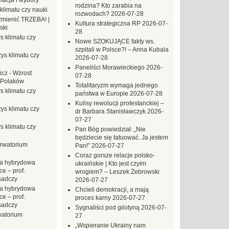
macja i wybory
rodzina? Kto zarabia na
klimatu czy nauki
rozwodach?
2026-07-28
mienić TRZEBA! |
Kultura strategiczna RP
2026-07-
ski
28
s klimatu czy
Nowe SZOKUJĄCE fakty ws.
szpitali w Polsce?! – Anna Kubala
ys klimatu czy
2026-07-28
Paneliści Morawieckiego
2026-
icz
-
Wzrost
07-28
 Polaków
Totalitaryzm wymaga jednego
s klimatu czy
państwa w Europie
2026-07-28
Kulisy rewolucji protestanckiej –
ys klimatu czy
dr Barbara Stanisławczyk
2026-
07-27
s klimatu czy
Pan Bóg powiedział: „Nie
będziecie się tatuować. Ja jestem
rwatorium
Pan!”
2026-07-27
Coraz gorsze relacje polsko-
a hybrydowa
ukraińskie | Kto jest czyim
e – prof.
wrogiem? – Leszek Żebrowski
sadczy
2026-07-27
a hybrydowa
Chcieli demokracji, a mają
e – prof.
proces karny
2026-07-27
sadczy
Sygnaliści pod gilotyną
2026-07-
atorium
27
„Wspieranie Ukrainy nam