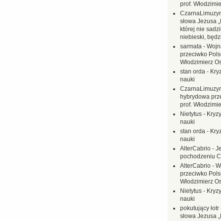
prof. Włodzimi
CzarnaLimuzy
słowa Jezusa „
której nie sadzi
niebieski, będ
sarmata
-
Wojn
przeciwko Polsc
Włodzimierz O
stan orda
-
Kryz
nauki
CzarnaLimuzy
hybrydowa prz
prof. Włodzimi
Nietytus
-
Kryzy
nauki
stan orda
-
Kryz
nauki
AlterCabrio
-
J
pochodzeniu C
AlterCabrio
-
W
przeciwko Polsc
Włodzimierz O
Nietytus
-
Kryzy
nauki
pokutujący łotr
słowa Jezusa „