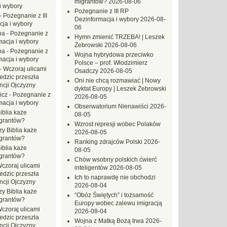
migrantów?
2026-08-06
i wybory
Pożegnanie z III RP
-
Pożegnanie z III
Dezinformacja i wybory
2026-08-
ja i wybory
06
na
-
Pożegnanie z
Hymn zmienić TRZEBA! | Leszek
macja i wybory
Żebrowski
2026-08-06
na
-
Pożegnanie z
Wojna hybrydowa przeciwko
macja i wybory
Polsce – prof. Włodzimierz
-
Wczoraj ulicami
Osadczy
2026-08-05
dzic przeszła
Oni nie chcą rozmawiać | Nowy
ncji Ojczyzny
dyktat Europy | Leszek Żebrowski
icz
-
Pożegnanie z
2026-08-05
macja i wybory
Obserwatorium Nienawiści
2026-
iblia każe
08-05
grantów?
Wzrost represji wobec Polaków
zy Biblia każe
2026-08-05
grantów?
Ranking zdrajców Polski
2026-
iblia każe
08-05
grantów?
Chów wsobny polskich ćwierć
czoraj ulicami
inteligentów
2026-08-05
dzic przeszła
Ich to naprawdę nie obchodzi
ncji Ojczyzny
2026-08-04
zy Biblia każe
“Obóz Świętych” i tożsamość
grantów?
Europy wobec zalewu imigracją
czoraj ulicami
2026-08-04
dzic przeszła
Wojna z Matką Bożą trwa
2026-
ncji Ojczyzny