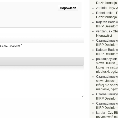
Dezinformacja 
zapinio
-
Kryzys
Odpowiedz
Rebeliantka
-
P
Dezinformacja 
Kajetan Badow
III RP Dezinfor
verizanus
-
Obs
Nienawiści
CzarnaLimuzy
III RP Dezinfor
są oznaczone
*
Kajetan Badow
III RP Dezinfor
pokutujący łotr
słowa Jezusa „
której nie sadzi
niebieski, będ
CzarnaLimuzy
słowa Jezusa „
której nie sadzi
niebieski, będ
CzarnaLimuzy
III RP Dezinfor
CzarnaLimuzy
III RP Dezinfor
karola
-
Czy Bi
przyjmować mi