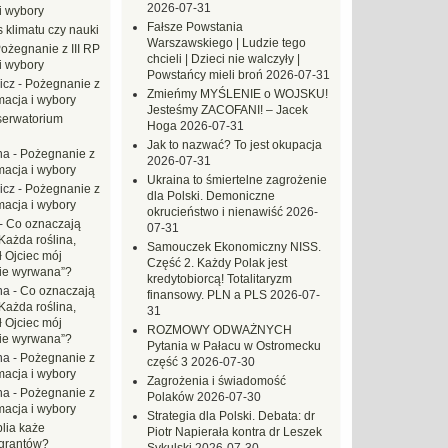
2026-07-31
i wybory
Fałsze Powstania
 klimatu czy nauki
Warszawskiego | Ludzie tego
ożegnanie z III RP
chcieli | Dzieci nie walczyły |
i wybory
Powstańcy mieli broń
2026-07-31
icz
-
Pożegnanie z
Zmieńmy MYŚLENIE o WOJSKU!
macja i wybory
Jesteśmy ZACOFANI! – Jacek
erwatorium
Hoga
2026-07-31
Jak to nazwać? To jest okupacja
na
-
Pożegnanie z
2026-07-31
macja i wybory
Ukraina to śmiertelne zagrożenie
icz
-
Pożegnanie z
dla Polski. Demoniczne
macja i wybory
okrucieństwo i nienawiść
2026-
-
Co oznaczają
07-31
Każda roślina,
Samouczek Ekonomiczny NISS.
ł Ojciec mój
Część 2. Każdy Polak jest
zie wyrwana”?
kredytobiorcą! Totalitaryzm
na
-
Co oznaczają
finansowy. PLN a PLS
2026-07-
Każda roślina,
31
ł Ojciec mój
ROZMOWY ODWAŻNYCH
zie wyrwana”?
Pytania w Pałacu w Ostromecku
na
-
Pożegnanie z
część 3
2026-07-30
macja i wybory
Zagrożenia i świadomość
na
-
Pożegnanie z
Polaków
2026-07-30
macja i wybory
Strategia dla Polski. Debata: dr
blia każe
Piotr Napierała kontra dr Leszek
grantów?