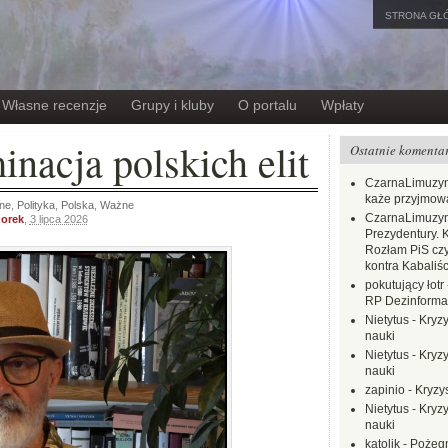
STRONA GŁ
Własne recenzje
Grupy i kluby
O portalu
Wpłaty
nacja polskich elit
Ostatnie komenta
CzarnaLimuzy
każe przyjmow
ne
,
Polityka
,
Polska
,
Ważne
CzarnaLimuzy
zorek
,
3 lipca 2026
Prezydentury. 
Rozłam PiS czy
kontra Kabaliśc
pokutujący łotr
RP Dezinformac
Nietytus
-
Kryzy
nauki
Nietytus
-
Kryzy
nauki
zapinio
-
Kryzys
Nietytus
-
Kryzy
nauki
katolik
-
Pożegn