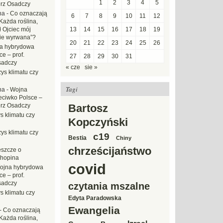
1
2
3
4
5
erz Osadczy
na
-
Co oznaczają
6
7
8
9
10
11
12
Każda roślina,
ł Ojciec mój
13
14
15
16
17
18
19
zie wyrwana”?
20
21
22
23
24
25
26
a hybrydowa
e – prof.
27
28
29
30
31
sadczy
« cze
sie »
ys klimatu czy
Tagi
na
-
Wojna
eciwko Polsce –
erz Osadczy
Bartosz
s klimatu czy
Kopczyński
ys klimatu czy
c19
Bestia
Chiny
chrześcijaństwo
eszcze o
hopina
covid
ojna hybrydowa
e – prof.
sadczy
czytania mszalne
s klimatu czy
Edyta Paradowska
Ewangelia
-
Co oznaczają
Każda roślina,