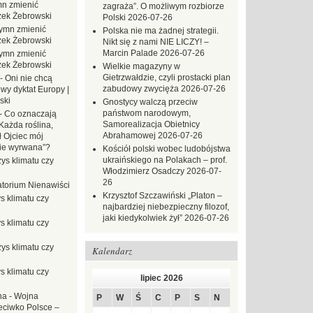
n zmienić
zagraża”. O możliwym rozbiorze
zek Żebrowski
Polski
2026-07-26
ymn zmienić
Polska nie ma żadnej strategii.
zek Żebrowski
Nikt się z nami NIE LICZY! –
Marcin Palade
2026-07-26
ymn zmienić
zek Żebrowski
Wielkie magazyny w
Gietrzwałdzie, czyli prostacki plan
-
Oni nie chcą
zabudowy zwycięża
2026-07-26
wy dyktat Europy |
ski
Gnostycy walczą przeciw
państwom narodowym,
-
Co oznaczają
Samorealizacja Obietnicy
Każda roślina,
Abrahamowej
2026-07-26
ł Ojciec mój
zie wyrwana”?
Kościół polski wobec ludobójstwa
ukraińskiego na Polakach – prof.
ys klimatu czy
Włodzimierz Osadczy
2026-07-
26
torium Nienawiści
Krzysztof Szczawiński „Platon –
s klimatu czy
najbardziej niebezpieczny filozof,
jaki kiedykolwiek żył”
2026-07-26
s klimatu czy
ys klimatu czy
Kalendarz
s klimatu czy
lipiec 2026
na
-
Wojna
P
W
Ś
C
P
S
N
eciwko Polsce –