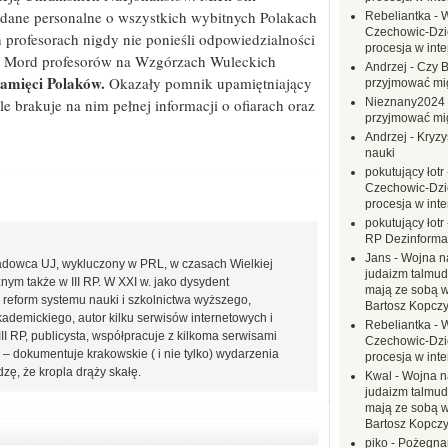
ć dane personalne o wszystkich wybitnych Polakach
Rebeliantka
-
W
Czechowic-Dzie
h profesorach nigdy nie ponieśli odpowiedzialności
procesja w inte
no. Mord profesorów na Wzgórzach Wuleckich
Andrzej
-
Czy B
pamięci Polaków.
Okazały pomnik upamiętniający
przyjmować mi
e brakuje na nim pełnej informacji o ofiarach oraz
Nieznany2024
przyjmować mi
Andrzej
-
Kryzy
nauki
pokutujący łotr
Czechowic-Dzie
procesja w inte
pokutujący łotr
RP Dezinformac
Jans
-
Wojna na
kładowca UJ, wykluczony w PRL, w czasach Wielkiej
judaizm talmud
nym także w III RP. W XXI w. jako dysydent
mają ze sobą 
 reform systemu nauki i szkolnictwa wyższego,
Bartosz Kopczy
kademickiego, autor kilku serwisów internetowych i
Rebeliantka
-
W
II RP, publicysta, współpracuje z kilkoma serwisami
Czechowic-Dzie
r – dokumentuje krakowskie ( i nie tylko) wydarzenia
procesja w inte
zę, że kropla drąży skałę.
Kwal
-
Wojna n
judaizm talmud
mają ze sobą 
Bartosz Kopczy
piko
-
Pożegnan