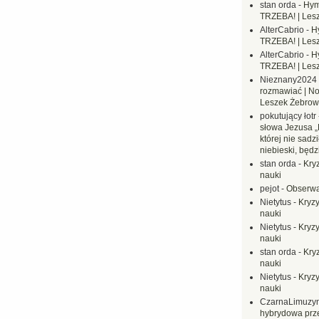
stan orda
-
Hym
TRZEBA! | Les
AlterCabrio
-
H
TRZEBA! | Les
AlterCabrio
-
H
TRZEBA! | Les
Nieznany2024
rozmawiać | No
Leszek Żebrow
pokutujący łotr
słowa Jezusa „
której nie sadzi
niebieski, będ
stan orda
-
Kryz
nauki
pejot
-
Obserwa
Nietytus
-
Kryzy
nauki
Nietytus
-
Kryzy
nauki
stan orda
-
Kryz
nauki
Nietytus
-
Kryzy
nauki
CzarnaLimuzy
hybrydowa prz